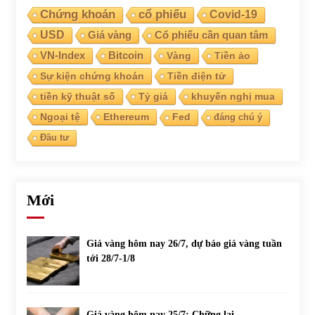
Chứng khoán
cổ phiếu
Covid-19
USD
Giá vàng
Cổ phiếu cần quan tâm
VN-Index
Bitcoin
Vàng
Tiền ảo
Sự kiện chứng khoán
Tiền điện tử
tiền kỹ thuật số
Tỷ giá
khuyến nghị mua
Ngoại tệ
Ethereum
Fed
đáng chú ý
Đầu tư
Mới
Giá vàng hôm nay 26/7, dự báo giá vàng tuần
tới 28/7-1/8
Giá vàng hôm nay 25/7: Chững lại