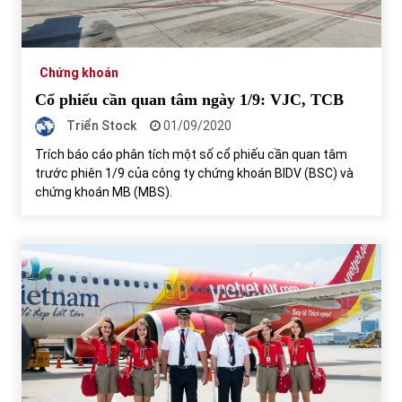
Tự doanh ngày 3.6.2022: CTCK mua ròng 28,7 tỷ đồng
06/06/2022
Chứng khoán
Cổ phiếu cần quan tâm ngày 1/9: VJC, TCB
Top 10 tỷ phú giàu nhất thế giới – Bảng xếp hạng 2022
Triển Stock
01/09/2020
31/05/2022
Trích báo cáo phân tích một số cổ phiếu cần quan tâm
trước phiên 1/9 của công ty chứng khoán BIDV (BSC) và
chứng khoán MB (MBS).
Bất ổn từ các cuộc đấu giá đất ở Thanh Hoá
31/05/2022
Tiền gửi vào ngân hàng tiếp tục tăng mạnh
31/05/2022
S&P Ratings cập nhật xếp hạng tín nhiệm của
Vietcombank và Eximbank
31/05/2022