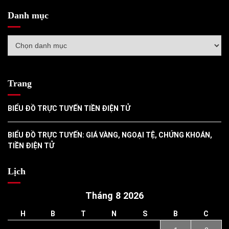
Danh mục
Danh
mục
Trang
BIỂU ĐỒ TRỰC TUYẾN TIỀN ĐIỆN TỬ
BIỂU ĐỒ TRỰC TUYẾN: GIÁ VÀNG, NGOẠI TỆ, CHỨNG KHOÁN,
TIỀN ĐIỆN TỬ
Lịch
Tháng 8 2026
H
B
T
N
S
B
C