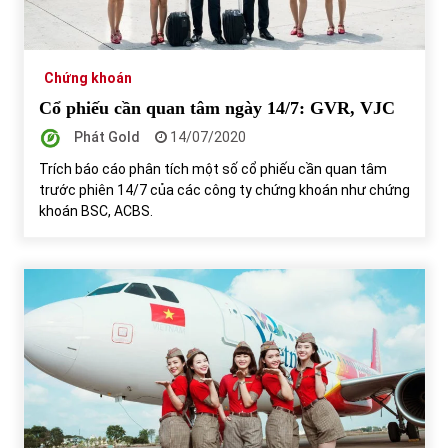
Chứng khoán ngày 30/5/2022: Top 10 cổ phiếu nổi bật
31/05/2022
Chứng khoán
Cổ phiếu cần quan tâm ngày 14/7: GVR, VJC
Phát Gold
Phân tích giá tiền điện tử sau ngày thị trường lập kỷ lục
14/07/2020
vốn hóa
Trích báo cáo phân tích một số cổ phiếu cần quan tâm
09/11/2021
trước phiên 14/7 của các công ty chứng khoán như chứng
khoán BSC, ACBS.
Chứng khoán ngày 12/10/2021: Top 10 cổ phiếu nổi bật
13/10/2021
Top 10 xe bán chạy nhất tháng 9/2021
13/10/2021