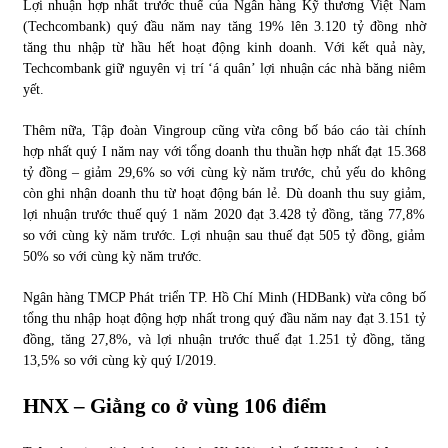
Lợi nhuận hợp nhất trước thuế của Ngân hàng Kỹ thương Việt Nam
(Techcombank) quý đầu năm nay tăng 19% lên 3.120 tỷ đồng nhờ
tăng thu nhập từ hầu hết hoạt động kinh doanh. Với kết quả này,
Techcombank giữ nguyên vị trí ‘á quân’ lợi nhuận các nhà băng niêm
yết.
Thêm nữa, Tập đoàn Vingroup cũng vừa công bố báo cáo tài chính
hợp nhất quý I năm nay với tổng doanh thu thuần hợp nhất đạt 15.368
tỷ đồng – giảm 29,6% so với cùng kỳ năm trước, chủ yếu do không
còn ghi nhận doanh thu từ hoạt động bán lẻ. Dù doanh thu suy giảm,
lợi nhuận trước thuế quý 1 năm 2020 đạt 3.428 tỷ đồng, tăng 77,8%
so với cùng kỳ năm trước. Lợi nhuận sau thuế đạt 505 tỷ đồng, giảm
50% so với cùng kỳ năm trước.
Ngân hàng TMCP Phát triển TP. Hồ Chí Minh (HDBank) vừa công bố
tổng thu nhập hoạt động hợp nhất trong quý đầu năm nay đạt 3.151 tỷ
đồng, tăng 27,8%, và lợi nhuận trước thuế đạt 1.251 tỷ đồng, tăng
13,5% so với cùng kỳ quý I/2019.
HNX – Giằng co ở vùng 106 điểm