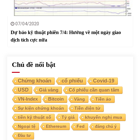
07/04/2020
Dự báo kỹ thuật phiên 7/4: Hướng về một ngày giao
dịch tích cực nữa
Chủ đề nổi bật
Chứng khoán
cổ phiếu
Covid-19
USD
Giá vàng
Cổ phiếu cần quan tâm
VN-Index
Bitcoin
Vàng
Tiền ảo
Sự kiện chứng khoán
Tiền điện tử
tiền kỹ thuật số
Tỷ giá
khuyến nghị mua
Ngoại tệ
Ethereum
Fed
đáng chú ý
Đầu tư