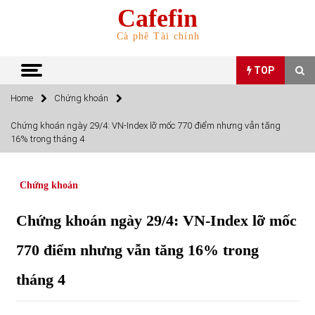
Skip
Cafefin
to
content
Cà phê Tài chính
TOP
Home
Chứng khoán
TOP
Chứng khoán ngày 29/4: VN-Index lỡ mốc 770 điểm nhưng vẫn tăng
16% trong tháng 4
Top 10 cổ phiếu rẻ nhất TTCK Việt Nam ngày 5/7/2022
05/07/2022
Chứng khoán
Top 10 mặt hàng Việt Nam nhập khẩu nhiều nhất tháng
Chứng khoán ngày 29/4: VN-Index lỡ mốc
5/2022
15/06/2022
770 điểm nhưng vẫn tăng 16% trong
tháng 4
Top 10 mặt hàng Việt Nam xuất khẩu nhiều nhất tháng
5/2022
07/06/2022