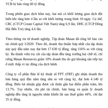
VCB bị bán ròng 60 tỷ đồng.
Trong phiên giao dịch hôm nay, hai mã có khối lượng giao dịch đột
biến khi tăng hơn 4 lần so với khối lượng trung bình 10 ngày. Cụ thể,
CRC (CTCP Create Capital Việt Nam) tăng 6,9 lần; DHC (CTCP Đông
Hải Bến Tre) tăng 4,6 lần.
Theo thông tin từ doanh nghiệp, Tập đoàn Masan đã công bố báo cáo
tài chính quý I/2020. Theo đó, doanh thu thuần hợp nhất của tập đoàn
này quý đầu năm nay đạt hơn 17.630 tỷ đồng, tăng 116% so với cùng
kỳ. Ba thành viên trụ cột của tập đoàn đều tăng trưởng hai chữ số, chỉ
riêng Masan Resources giảm 10% doanh thu do giá khoáng sản tiếp tục
ở mức thấp vì tác động của dịch bệnh.
Công ty cổ phần Bán lẻ kỹ thuật số FPT (FRT) ghi nhận doanh thu
bán hàng quý đầu năm tăng nhẹ so với cùng kỳ, đạt hơn 4.140 tỷ
đồng. Biên lợi nhuận gộp được cải thiện gần hai điểm phần trăm, lên
13,7%. Tuy nhiên, chi phí tài chính, bán hàng và quản lý doanh
nghiệp đều tăng là nguyên nhân khiến lãi sau thuế giảm 44%, chỉ đạt
35 tỷ đồng.