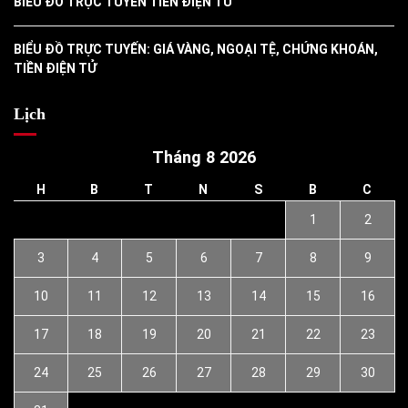
BIỂU ĐỒ TRỰC TUYẾN TIỀN ĐIỆN TỬ
BIỂU ĐỒ TRỰC TUYẾN: GIÁ VÀNG, NGOẠI TỆ, CHỨNG KHOÁN,
TIỀN ĐIỆN TỬ
Lịch
Tháng 8 2026
H
B
T
N
S
B
C
1
2
3
4
5
6
7
8
9
10
11
12
13
14
15
16
17
18
19
20
21
22
23
24
25
26
27
28
29
30