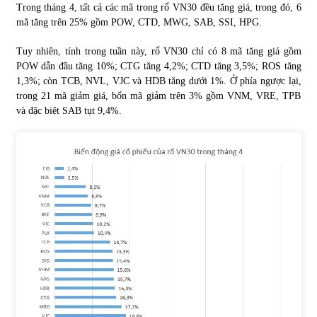
Trong tháng 4, tất cả các mã trong rổ VN30 đều tăng giá, trong đó, 6
mã tăng trên 25% gồm POW, CTD, MWG, SAB, SSI, HPG.
Tuy nhiên, tính trong tuần này, rổ VN30 chỉ có 8 mã tăng giá gồm
POW dẫn đầu tăng 10%; CTG tăng 4,2%; CTD tăng 3,5%; ROS tăng
1,3%; còn TCB, NVL, VJC và HDB tăng dưới 1%. Ở phía ngược lại,
trong 21 mã giảm giá, bốn mã giảm trên 3% gồm VNM, VRE, TPB
và đặc biệt SAB tụt 9,4%.