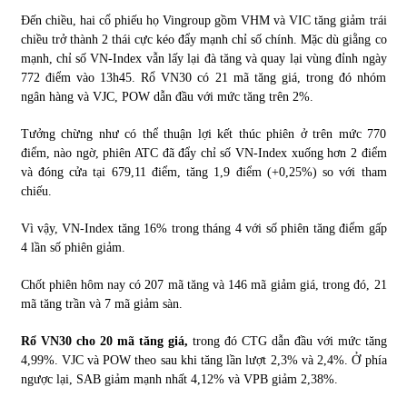
Đến chiều, hai cổ phiếu họ Vingroup gồm VHM và VIC tăng giảm trái
chiều trở thành 2 thái cực kéo đẩy mạnh chỉ số chính. Mặc dù giằng co
Chứng khoán ngày 30/5/2022: Top 10 cổ phiếu nổi bật
mạnh, chỉ số VN-Index vẫn lấy lại đà tăng và quay lại vùng đỉnh ngày
31/05/2022
772 điểm vào 13h45. Rổ VN30 có 21 mã tăng giá, trong đó nhóm
ngân hàng và VJC, POW dẫn đầu với mức tăng trên 2%.
Phân tích giá tiền điện tử sau ngày thị trường lập kỷ lục
Tưởng chừng như có thể thuận lợi kết thúc phiên ở trên mức 770
vốn hóa
điểm, nào ngờ, phiên ATC đã đẩy chỉ số VN-Index xuống hơn 2 điểm
09/11/2021
và đóng cửa tại 679,11 điểm, tăng 1,9 điểm (+0,25%) so với tham
chiếu.
Chứng khoán ngày 12/10/2021: Top 10 cổ phiếu nổi bật
13/10/2021
Vì vậy, VN-Index tăng 16% trong tháng 4 với số phiên tăng điểm gấp
4 lần số phiên giảm.
Chốt phiên hôm nay có 207 mã tăng và 146 mã giảm giá, trong đó, 21
Top 10 xe bán chạy nhất tháng 9/2021
mã tăng trần và 7 mã giảm sàn.
13/10/2021
Rổ VN30 cho 20 mã tăng giá,
trong đó CTG dẫn đầu với mức tăng
4,99%. VJC và POW theo sau khi tăng lần lượt 2,3% và 2,4%. Ở phía
ngược lại, SAB giảm mạnh nhất 4,12% và VPB giảm 2,38%.