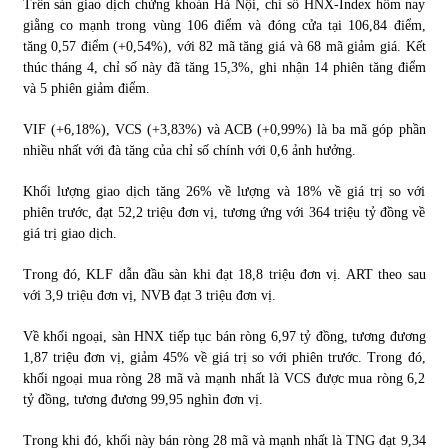
Trên sàn giao dịch chứng khoán Hà Nội, chỉ số HNX-Index hôm nay
giằng co mạnh trong vùng 106 điểm và đóng cửa tại 106,84 điểm,
tăng 0,57 điểm (+0,54%), với 82 mã tăng giá và 68 mã giảm giá. Kết
thúc tháng 4, chỉ số này đã tăng 15,3%, ghi nhận 14 phiên tăng điểm
và 5 phiên giảm điểm.
VIF (+6,18%), VCS (+3,83%) và ACB (+0,99%) là ba mã góp phần
nhiều nhất với đà tăng của chỉ số chính với 0,6 ảnh hưởng.
Khối lượng giao dịch tăng 26% về lượng và 18% về giá trị so với
phiên trước, đạt 52,2 triệu đơn vị, tương ứng với 364 triệu tỷ đồng về
giá trị giao dịch.
Trong đó, KLF dẫn đầu sàn khi đạt 18,8 triệu đơn vị. ART theo sau
với 3,9 triệu đơn vị, NVB đạt 3 triệu đơn vị.
Về khối ngoại, sàn HNX tiếp tục bán ròng 6,97 tỷ đồng, tương đương
1,87 triệu đơn vị, giảm 45% về giá trị so với phiên trước. Trong đó,
khối ngoại mua ròng 28 mã và mạnh nhất là VCS được mua ròng 6,2
tỷ đồng, tương đương 99,95 nghìn đơn vị.
Trong khi đó, khối này bán ròng 28 mã và mạnh nhất là TNG đạt 9,34