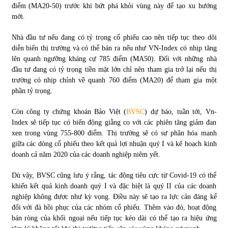
điểm (MA20-50) trước khi bứt phá khỏi vùng này để tạo xu hướng
mới.
Nhà đầu tư nếu đang có tỷ trọng cổ phiếu cao nên tiếp tục theo dõi
diễn biến thị trường và có thể bán ra nếu như VN-Index có nhịp tăng
lên quanh ngưỡng kháng cự 785 điểm (MA50). Đối với những nhà
đầu tư đang có tỷ trọng tiền mặt lớn chỉ nên tham gia trở lại nếu thị
trường có nhịp chỉnh về quanh 760 điểm (MA20) để tham gia một
phần tỷ trọng.
Còn công ty chứng khoán Bảo Việt (
BVSC
) dự báo, tuần tới, Vn-
Index sẽ tiếp tục có biến động giằng co với các phiên tăng giảm đan
xen trong vùng 755-800 điểm. Thị trường sẽ có sự phân hóa mạnh
giữa các dòng cổ phiếu theo kết quả lợi nhuận quý I và kế hoạch kinh
doanh cả năm 2020 của các doanh nghiệp niêm yết.
Dù vậy, BVSC cũng lưu ý rằng, tác động tiêu cực từ Covid-19 có thể
khiến kết quả kinh doanh quý I và đặc biệt là quý II của các doanh
nghiệp không được như kỳ vọng. Điều này sẽ tạo ra lực cản đáng kể
đối với đà hồi phục của các nhóm cổ phiếu. Thêm vào đó, hoạt động
bán ròng của khối ngoại nếu tiếp tục kéo dài có thể tạo ra hiệu ứng