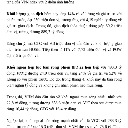
tăng của VN-Index với 2 điểm ảnh hưởng.
Khối lượng giao dịch
hôm nay tăng 14% cả về lượng và giá trị so với
phiên trước, đạt 250 triệu đơn vị, tương ứng với 4,19 nghìn tỷ đồng về
giá trị giao dịch. Trong đó, giao dịch thỏa thuận đóng góp 39,2 triệu
đơn vị, tương đương 889,7 tỷ đồng.
Đáng chú ý, mã CTG với 9,3 triệu đơn vị dẫn đầu về khối lượng giao
dịch trên sàn HOSE. Tiếp theo là ITA với 7,73 triệu đơn vị và POW
đạt 7,6 triệu đơn vị.
Khối ngoại tiếp tục bán ròng phiên thứ 22 liên tiếp
với 493,3 tỷ
đồng, tương đương 24,9 triệu đơn vị, tăng 24% về giá trị và 52% về
lượng so với phiên trước. Do đó, trong tháng 4, khối này đã bán ròng
6,14 nghìn tỷ đồng và không ghi nhận phiên nào mua ròng.
Trong đó, VHM dẫn đầu sàn về khối ngoại mua ròng nhiều nhất với
22,8 tỷ đồng, tương đương 358,6 triệu đơn vị. VJC theo sau được mua
ròng 16,44 tỷ đồng, CTG với 16,4 tỷ đồng.
Ngược lại, khối ngoại bán ròng mạnh nhất vẫn là VGC với 283,3 tỷ
đồng, tương đương 15,3 triệu đơn vị. VNM theo sau với 75,6 tỷ đồng.