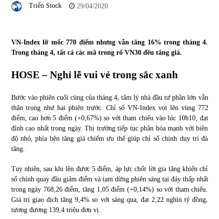
Triển Stock
29/04/2020
Tự doanh ngày 3.6.2022: CTCK mua ròng 28,7 tỷ đồng
06/06/2022
VN-Index lỡ mốc 770 điểm nhưng vẫn tăng 16% trong tháng 4.
Trong tháng 4, tất cả các mã trong rổ VN30 đều tăng giá.
Top 10 tỷ phú giàu nhất thế giới – Bảng xếp hạng 2022
HOSE – Nghỉ lễ vui vẻ trong sắc xanh
31/05/2022
Bước vào phiên cuối cùng của tháng 4, tâm lý nhà đầu tư phần lớn vẫn
Bất ổn từ các cuộc đấu giá đất ở Thanh Hoá
thận trọng như hai phiên trước. Chỉ số VN-Index vọt lên vùng 772
31/05/2022
điểm, cao hơn 5 điểm (+0,67%) so với tham chiếu vào lúc 10h10, đạt
đỉnh cao nhất trong ngày. Thị trường tiếp tục phân hóa mạnh với biên
độ nhỏ, phía bên tăng giá chiếm ưu thế giúp chỉ số chính duy trì đà
tăng.
Tiền gửi vào ngân hàng tiếp tục tăng mạnh
31/05/2022
Tuy nhiên, sau khi lên được 5 điểm, áp lực chốt lời gia tăng khiến chỉ
số chính quay đầu giảm điểm và tạm dừng phiên sáng tại đáy thấp nhất
trong ngày 768,26 điểm, tăng 1,05 điểm (+0,14%) so với tham chiếu.
S&P Ratings cập nhật xếp hạng tín nhiệm của
Giá trị giao dịch tăng 9,4% so với sáng qua, đạt 2,22 nghìn tỷ đồng,
Vietcombank và Eximbank
tương đương 139,4 triệu đơn vị.
31/05/2022