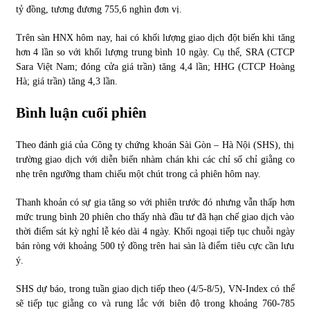
tỷ đồng, tương đương 755,6 nghìn đơn vị.
Trên sàn HNX hôm nay, hai có khối lượng giao dịch đột biến khi tăng
hơn 4 lần so với khối lượng trung bình 10 ngày. Cụ thể, SRA (CTCP
Sara Việt Nam; đóng cửa giá trần) tăng 4,4 lần; HHG (CTCP Hoàng
Hà; giá trần) tăng 4,3 lần.
Bình luận cuối phiên
Theo đánh giá của Công ty chứng khoán Sài Gòn – Hà Nội (SHS), thị
trường giao dịch với diễn biến nhàm chán khi các chỉ số chỉ giằng co
nhẹ trên ngưỡng tham chiếu một chút trong cả phiên hôm nay.
Thanh khoản có sự gia tăng so với phiên trước đó nhưng vẫn thấp hơn
mức trung bình 20 phiên cho thấy nhà đầu tư đã hạn chế giao dịch vào
thời điểm sát kỳ nghỉ lễ kéo dài 4 ngày. Khối ngoại tiếp tục chuỗi ngày
bán ròng với khoảng 500 tỷ đồng trên hai sàn là điểm tiêu cực cần lưu
ý.
SHS dự báo, trong tuần giao dịch tiếp theo (4/5-8/5), VN-Index có thể
sẽ tiếp tục giằng co và rung lắc với biên độ trong khoảng 760-785