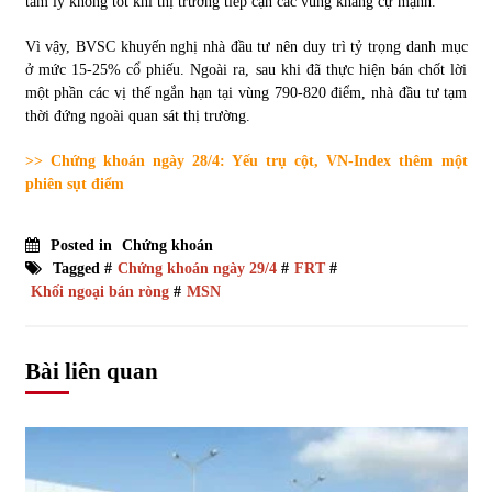
tâm lý không tốt khi thị trường tiếp cận các vùng kháng cự mạnh.
Vì vậy, BVSC khuyến nghị nhà đầu tư nên duy trì tỷ trọng danh mục
ở mức 15-25% cổ phiếu. Ngoài ra, sau khi đã thực hiện bán chốt lời
một phần các vị thế ngắn hạn tại vùng 790-820 điểm, nhà đầu tư tạm
thời đứng ngoài quan sát thị trường.
>> Chứng khoán ngày 28/4: Yếu trụ cột, VN-Index thêm một
phiên sụt điểm
Posted in
Chứng khoán
Tagged #
Chứng khoán ngày 29/4
#
FRT
#
Khối ngoại bán ròng
#
MSN
Bài liên quan