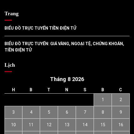
Trang
BIỂU ĐỒ TRỰC TUYẾN TIỀN ĐIỆN TỬ
BIỂU ĐỒ TRỰC TUYẾN: GIÁ VÀNG, NGOẠI TỆ, CHỨNG KHOÁN,
TIỀN ĐIỆN TỬ
Lịch
Tháng 8 2026
H
B
T
N
S
B
C
1
2
3
4
5
6
7
8
9
10
11
12
13
14
15
16