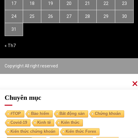
17
18
19
20
21
22
23
24
25
26
27
28
29
30
31
« Th7
Copyright All right reserved
Chuyên mục
#TOP
Bảo hiểm
Bất động sản
Chứng khoán
Covid-19
Kinh tế
Kiến thức
Kiến thức chứng khoán
Kiến thức Forex