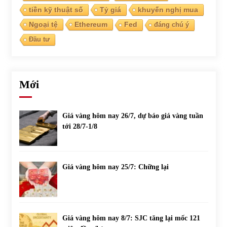
tiền kỹ thuật số
Tỷ giá
khuyến nghị mua
Ngoại tệ
Ethereum
Fed
đáng chú ý
Đầu tư
Mới
Giá vàng hôm nay 26/7, dự báo giá vàng tuần
tới 28/7-1/8
Giá vàng hôm nay 25/7: Chững lại
Giá vàng hôm nay 8/7: SJC tăng lại mốc 121