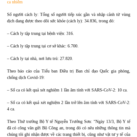
ca nhiễm
Tự doanh ngày 3.6.2022: CTCK mua ròng 28,7 tỷ đồng
Số người cách ly: Tổng số người tiếp xúc gần và nhập cảnh từ vùng
06/06/2022
dịch đang được theo dõi sức khỏe (cách ly): 34.836, trong đó:
– Cách ly tập trung tại bệnh viện: 316.
Top 10 tỷ phú giàu nhất thế giới – Bảng xếp hạng 2022
31/05/2022
– Cách ly tập trung tại cơ sở khác: 6.700.
– Cách ly tại nhà, nơi lưu trú: 27.820.
Bất ổn từ các cuộc đấu giá đất ở Thanh Hoá
Theo báo cáo của Tiểu ban Điều trị Ban chỉ đạo Quốc gia phòng,
31/05/2022
chống dịch Covid-19:
– Số ca có kết quả xét nghiệm 1 lần âm tính với SARS-CoV-2: 10 ca.
Tiền gửi vào ngân hàng tiếp tục tăng mạnh
31/05/2022
– Số ca có kết quả xét nghiệm 2 lần trở lên âm tính với SARS-CoV-2:
4 ca.
Theo Thứ trưởng Bộ Y tế Nguyễn Trưởng Sơn: “Ngày 13/3, Bộ Y tế
S&P Ratings cập nhật xếp hạng tín nhiệm của
Vietcombank và Eximbank
đã có công văn gửi Bộ Công an, trong đó có nêu những thông tin mà
31/05/2022
chúng tôi ghi nhận được về các trang thiết bị, cũng như vật tư y tế của