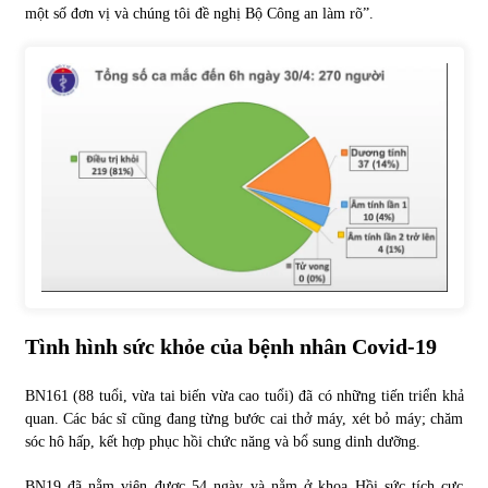
một số đơn vị và chúng tôi đề nghị Bộ Công an làm rõ”.
Chứng khoán ngày 30/5/2022: Top 10 cổ phiếu nổi bật
31/05/2022
Phân tích giá tiền điện tử sau ngày thị trường lập kỷ lục
vốn hóa
09/11/2021
Chứng khoán ngày 12/10/2021: Top 10 cổ phiếu nổi bật
13/10/2021
Tình hình sức khỏe của bệnh nhân Covid-19
Top 10 xe bán chạy nhất tháng 9/2021
13/10/2021
BN161 (88 tuổi, vừa tai biến vừa cao tuổi) đã có những tiến triển khả
quan. Các bác sĩ cũng đang từng bước cai thở máy, xét bỏ máy; chăm
sóc hô hấp, kết hợp phục hồi chức năng và bổ sung dinh dưỡng.
BN19 đã nằm viện được 54 ngày và nằm ở khoa Hồi sức tích cực