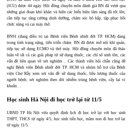
(ICU) được 44 ngày. Hội đồng chuyên môn đánh giá BN đã vượt qua
những giai đoạn khó khăn và hiện các biểu hiện lâm sàng đã tốt lên;
cần tiếp tục tăng cường dinh dưỡng, chăm sóc hô hấp, tập phục hồi
chức năng và cai máy thở.
BN91 (đang điều trị tại Bệnh viện Bệnh nhiệt đới TP. HCM) đang
trong tình trạng nặng, tiến triển chậm. BN đã được mở nội khí quản,
tiếp tục sử dụng ECMO và thở máy. Hội đồng chuyên môn đã thảo
luận về tất cả các giải pháp từ sử dụng thuốc, các chỉ số sinh tồn, các
vấn đề liên quan về xét nghiệm… Các thành viên hội chẩn cũng đề
nghị Bệnh viện Bệnh nhiệt đới TP. HCM và nhóm hỗ trợ của Bệnh
viện Chợ Rẫy xem xét vấn đề sử dụng thuốc, liều lượng thuốc của
người bệnh; xét nghiệm theo dõi nhiễm trùng bệnh viện, cấy lại vi
khuẩn…
Học sinh Hà Nội đi học trở lại từ 11/5
UBND TP Hà Nội vừa quyết định lịch đi học trở lại với học sinh
THPT, THCS từ ngày 4/5, học sinh tiểu học, mầm non đi học trở lại
từ ngày 11/5.