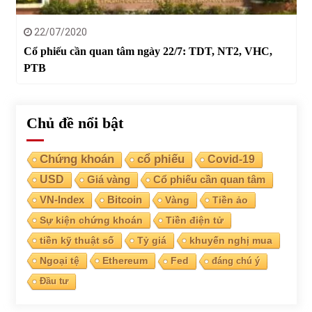
22/07/2020
Cổ phiếu cần quan tâm ngày 22/7: TDT, NT2, VHC,
PTB
Chủ đề nổi bật
Chứng khoán
cổ phiếu
Covid-19
USD
Giá vàng
Cổ phiếu cần quan tâm
VN-Index
Bitcoin
Vàng
Tiền ảo
Sự kiện chứng khoán
Tiền điện tử
tiền kỹ thuật số
Tỷ giá
khuyến nghị mua
Ngoại tệ
Ethereum
Fed
đáng chú ý
Đầu tư