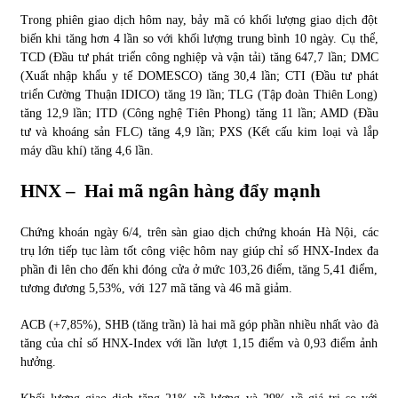
Trong phiên giao dịch hôm nay, bảy mã có khối lượng giao dịch đột
biến khi tăng hơn 4 lần so với khối lượng trung bình 10 ngày. Cụ thể,
TCD (Đầu tư phát triển công nghiệp và vận tải) tăng 647,7 lần; DMC
(Xuất nhập khẩu y tế DOMESCO) tăng 30,4 lần; CTI (Đầu tư phát
triển Cường Thuận IDICO) tăng 19 lần; TLG (Tập đoàn Thiên Long)
tăng 12,9 lần; ITD (Công nghệ Tiên Phong) tăng 11 lần; AMD (Đầu
tư và khoáng sản FLC) tăng 4,9 lần; PXS (Kết cấu kim loại và lắp
máy dầu khí) tăng 4,6 lần.
HNX – Hai mã ngân hàng đẩy mạnh
Chứng khoán ngày 6/4, trên sàn giao dịch chứng khoán Hà Nội, các
trụ lớn tiếp tục làm tốt công việc hôm nay giúp chỉ số HNX-Index đa
phần đi lên cho đến khi đóng cửa ở mức 103,26 điểm, tăng 5,41 điểm,
tương đương 5,53%, với 127 mã tăng và 46 mã giảm.
ACB (+7,85%), SHB (tăng trần) là hai mã góp phần nhiều nhất vào đà
tăng của chỉ số HNX-Index với lần lượt 1,15 điểm và 0,93 điểm ảnh
hưởng.