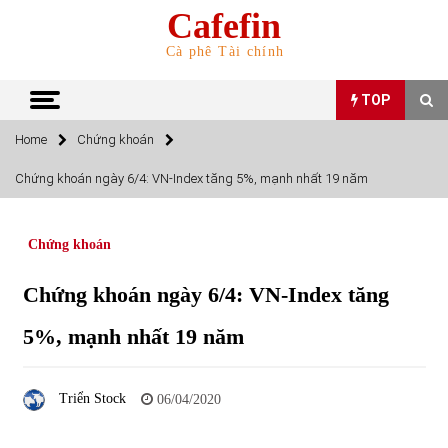
Skip
Cafefin
to
content
Cà phê Tài chính
TOP
Home
Chứng khoán
TOP
Chứng khoán ngày 6/4: VN-Index tăng 5%, mạnh nhất 19 năm
Top 10 cổ phiếu rẻ nhất TTCK Việt Nam ngày 5/7/2022
05/07/2022
Chứng khoán
Chứng khoán ngày 6/4: VN-Index tăng
Top 10 mặt hàng Việt Nam nhập khẩu nhiều nhất tháng
5/2022
5%, mạnh nhất 19 năm
15/06/2022
Top 10 mặt hàng Việt Nam xuất khẩu nhiều nhất tháng
Triển Stock
06/04/2020
5/2022
07/06/2022