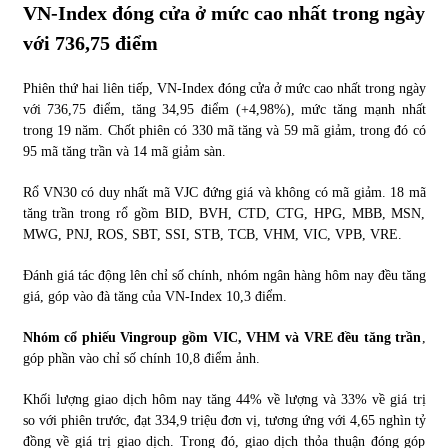
VN-Index đóng cửa ở mức cao nhất trong ngày
với 736,75 điểm
Phiên thứ hai liên tiếp, VN-Index đóng cửa ở mức cao nhất trong ngày
với 736,75 điểm, tăng 34,95 điểm (+4,98%), mức tăng mạnh nhất
trong 19 năm. Chốt phiên có 330 mã tăng và 59 mã giảm, trong đó có
95 mã tăng trần và 14 mã giảm sàn.
Rổ VN30 có duy nhất mã VJC đứng giá và không có mã giảm. 18 mã
tăng trần trong rổ gồm BID, BVH, CTD, CTG, HPG, MBB, MSN,
MWG, PNJ, ROS, SBT, SSI, STB, TCB, VHM, VIC, VPB, VRE.
Đánh giá tác động lên chỉ số chính, nhóm ngân hàng hôm nay đều tăng
giá, góp vào đà tăng của VN-Index 10,3 điểm.
Nhóm cổ phiếu Vingroup gồm VIC, VHM và VRE đều tăng trần
,
góp phần vào chỉ số chính 10,8 điểm ảnh.
Khối lượng giao dịch hôm nay tăng 44% về lượng và 33% về giá trị
so với phiên trước, đạt 334,9 triệu đơn vị, tương ứng với 4,65 nghìn tỷ
đồng về giá trị giao dịch. Trong đó, giao dịch thỏa thuận đóng góp