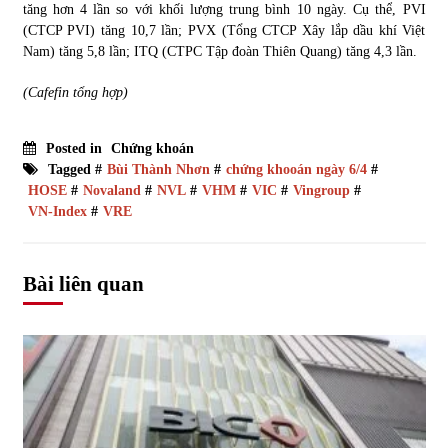
tăng hơn 4 lần so với khối lượng trung bình 10 ngày. Cụ thể, PVI
(CTCP PVI) tăng 10,7 lần; PVX (Tổng CTCP Xây lắp dầu khí Việt
Nam) tăng 5,8 lần; ITQ (CTPC Tập đoàn Thiên Quang) tăng 4,3 lần.
(Cafefin tổng hợp)
Posted in
Chứng khoán
Tagged #
Bùi Thành Nhơn
#
chứng khooán ngày 6/4
#
HOSE
#
Novaland
#
NVL
#
VHM
#
VIC
#
Vingroup
#
VN-Index
#
VRE
Bài liên quan