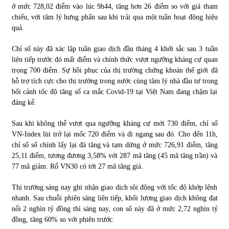
ở mức 728,02 điểm vào lúc 9h44, tăng hơn 26 điểm so với giá tham
chiếu, với tâm lý hưng phấn sau khi trải qua một tuần hoạt động hiệu
Chứng khoán ngày 30/5/2022: Top 10 cổ phiếu nổi bật
quả.
31/05/2022
Chỉ số này đã xác lập tuần giao dịch đầu tháng 4 khởi sắc sau 3 tuần
liên tiếp trước đó mất điểm và chính thức vượt ngưỡng kháng cự quan
Phân tích giá tiền điện tử sau ngày thị trường lập kỷ lục
trọng 700 điểm. Sự hồi phục của thị trường chứng khoán thế giới đã
vốn hóa
hỗ trợ tích cực cho thị trường trong nước cùng tâm lý nhà đầu tư trong
09/11/2021
bối cảnh tốc độ tăng số ca mắc Covid-19 tại Việt Nam đang chậm lại
đáng kể.
Chứng khoán ngày 12/10/2021: Top 10 cổ phiếu nổi bật
Sau khi không thể vượt qua ngưỡng kháng cự mới 730 điểm, chỉ số
13/10/2021
VN-Index lùi trở lại mốc 720 điểm và đi ngang sau đó. Cho đến 11h,
chỉ số số chính lấy lại đà tăng và tạm dừng ở mức 726,91 điểm, tăng
25,11 điểm, tương đương 3,58% với 287 mã tăng (45 mã tăng trần) và
Top 10 xe bán chạy nhất tháng 9/2021
77 mã giảm. Rổ VN30 có tới 27 mã tăng giá.
13/10/2021
Thị trường sáng nay ghi nhận giao dịch sôi động với tốc độ khớp lệnh
nhanh. Sau chuỗi phiên sáng liên tiếp, khối lượng giao dịch không đạt
nổi 2 nghìn tỷ đồng thì sáng nay, con số này đã ở mức 2,72 nghìn tỷ
đồng, tăng 60% so với phiên trước.