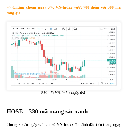
>> Chứng khoán ngày 3/4: VN-Index vượt 700 điểm với 300 mã
Tự doanh ngày 3.6.2022: CTCK mua ròng 28,7 tỷ đồng
tăng giá
06/06/2022
Top 10 tỷ phú giàu nhất thế giới – Bảng xếp hạng 2022
31/05/2022
Bất ổn từ các cuộc đấu giá đất ở Thanh Hoá
31/05/2022
Tiền gửi vào ngân hàng tiếp tục tăng mạnh
Biểu đồ VN-Index ngày 6/4.
31/05/2022
HOSE – 330 mã mang sắc xanh
S&P Ratings cập nhật xếp hạng tín nhiệm của
Vietcombank và Eximbank
31/05/2022
Chứng khoán ngày 6/4, chỉ số
VN-Index
đạt đỉnh đầu tiên trong ngày