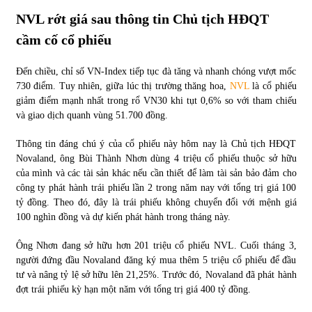
NVL rớt giá sau thông tin Chủ tịch HĐQT
cầm cố cổ phiếu
Đến chiều, chỉ số VN-Index tiếp tục đà tăng và nhanh chóng vượt mốc
730 điểm. Tuy nhiên, giữa lúc thị trường thăng hoa,
NVL
là cổ phiếu
giảm điểm mạnh nhất trong rổ VN30 khi tụt 0,6% so với tham chiếu
và giao dịch quanh vùng 51.700 đồng.
Thông tin đáng chú ý của cổ phiếu này hôm nay là Chủ tịch HĐQT
Novaland, ông Bùi Thành Nhơn dùng 4 triệu cổ phiếu thuộc sở hữu
của mình và các tài sản khác nếu cần thiết để làm tài sản bảo đảm cho
công ty phát hành trái phiếu lần 2 trong năm nay với tổng trị giá 100
tỷ đồng. Theo đó, đây là trái phiếu không chuyển đổi với mệnh giá
100 nghìn đồng và dự kiến phát hành trong tháng này.
Ông Nhơn đang sở hữu hơn 201 triệu cổ phiếu NVL. Cuối tháng 3,
người đứng đầu Novaland đăng ký mua thêm 5 triệu cổ phiếu để đầu
tư và nâng tỷ lệ sở hữu lên 21,25%. Trước đó, Novaland đã phát hành
đợt trái phiếu kỳ hạn một năm với tổng trị giá 400 tỷ đồng.