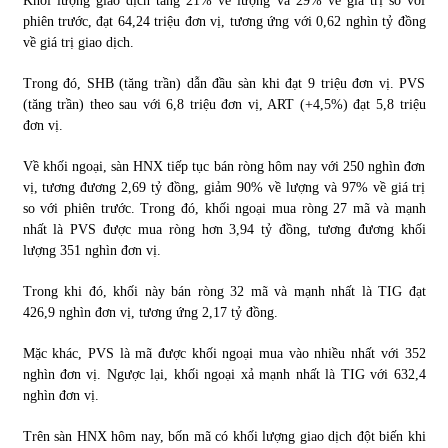
Khối lượng giao dịch tăng 21% về lượng và 29% về giá trị so với
phiên trước, đạt 64,24 triệu đơn vị, tương ứng với 0,62 nghìn tỷ đồng
về giá trị giao dịch.
Trong đó, SHB (tăng trần) dẫn đầu sàn khi đạt 9 triệu đơn vị. PVS
(tăng trần) theo sau với 6,8 triệu đơn vị, ART (+4,5%) đạt 5,8 triệu
đơn vị.
Về khối ngoại, sàn HNX tiếp tục bán ròng hôm nay với 250 nghìn đơn
vị, tương đương 2,69 tỷ đồng, giảm 90% về lượng và 97% về giá trị
so với phiên trước. Trong đó, khối ngoại mua ròng 27 mã và mạnh
nhất là PVS được mua ròng hơn 3,94 tỷ đồng, tương đương khối
lượng 351 nghìn đơn vị.
Trong khi đó, khối này bán ròng 32 mã và mạnh nhất là TIG đạt
426,9 nghìn đơn vị, tương ứng 2,17 tỷ đồng.
Mặc khác, PVS là mã được khối ngoại mua vào nhiều nhất với 352
nghìn đơn vị. Ngược lại, khối ngoại xả mạnh nhất là TIG với 632,4
nghìn đơn vị.
Trên sàn HNX hôm nay, bốn mã có khối lượng giao dịch đột biến khi