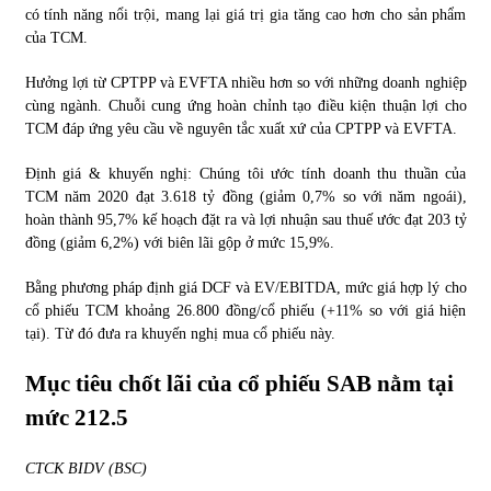
có tính năng nổi trội, mang lại giá trị gia tăng cao hơn cho sản phẩm
của TCM.
Hưởng lợi từ CPTPP và EVFTA nhiều hơn so với những doanh nghiệp
cùng ngành. Chuỗi cung ứng hoàn chỉnh tạo điều kiện thuận lợi cho
TCM đáp ứng yêu cầu về nguyên tắc xuất xứ của CPTPP và EVFTA.
Định giá & khuyến nghị: Chúng tôi ước tính doanh thu thuần của
TCM năm 2020 đạt 3.618 tỷ đồng (giảm 0,7% so với năm ngoái),
hoàn thành 95,7% kế hoạch đặt ra và lợi nhuận sau thuế ước đạt 203 tỷ
đồng (giảm 6,2%) với biên lãi gộp ở mức 15,9%.
Bằng phương pháp định giá DCF và EV/EBITDA, mức giá hợp lý cho
cổ phiếu TCM khoảng 26.800 đồng/cổ phiếu (+11% so với giá hiện
tại). Từ đó đưa ra khuyến nghị mua cổ phiếu này.
Mục tiêu chốt lãi của cổ phiếu SAB nằm tại
mức 212.5
CTCK BIDV (BSC)