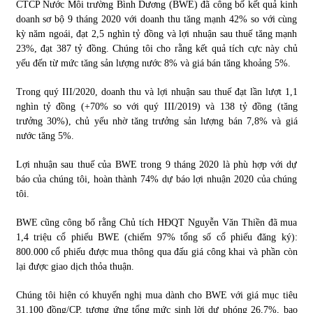
CTCP Nước Môi trường Bình Dương (BWE) đã công bố kết quả kinh
doanh sơ bộ 9 tháng 2020 với doanh thu tăng mạnh 42% so với cùng
kỳ năm ngoái, đạt 2,5 nghìn tỷ đồng và lợi nhuận sau thuế tăng mạnh
23%, đạt 387 tỷ đồng. Chúng tôi cho rằng kết quả tích cực này chủ
yếu đến từ mức tăng sản lượng nước 8% và giá bán tăng khoảng 5%.
Trong quý III/2020, doanh thu và lợi nhuận sau thuế đạt lần lượt 1,1
nghìn tỷ đồng (+70% so với quý III/2019) và 138 tỷ đồng (tăng
trưởng 30%), chủ yếu nhờ tăng trưởng sản lượng bán 7,8% và giá
nước tăng 5%.
Lợi nhuận sau thuế của BWE trong 9 tháng 2020 là phù hợp với dự
báo của chúng tôi, hoàn thành 74% dự báo lợi nhuận 2020 của chúng
tôi.
BWE cũng công bố rằng Chủ tích HĐQT Nguyễn Văn Thiền đã mua
1,4 triệu cổ phiếu BWE (chiếm 97% tổng số cổ phiếu đăng ký):
800.000 cổ phiếu được mua thông qua đấu giá công khai và phần còn
lại được giao dịch thỏa thuận.
Chúng tôi hiện có khuyến nghị mua dành cho BWE với giá mục tiêu
31.100 đồng/CP, tương ứng tổng mức sinh lời dự phóng 26,7%, bao