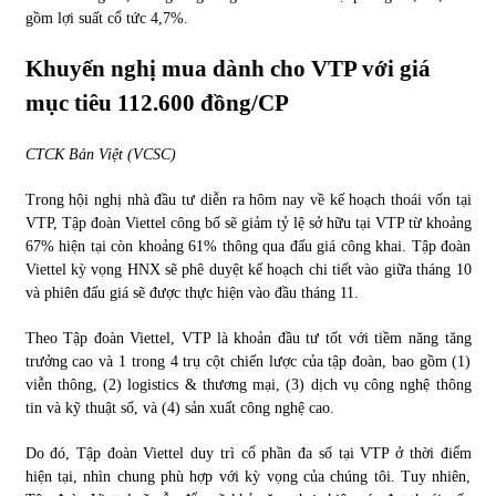
gồm lợi suất cổ tức 4,7%.
Khuyến nghị mua dành cho VTP với giá
mục tiêu 112.600 đồng/CP
CTCK Bản Việt (VCSC)
Trong hội nghị nhà đầu tư diễn ra hôm nay về kế hoạch thoái vốn tại
VTP, Tập đoàn Viettel công bố sẽ giảm tỷ lệ sở hữu tại VTP từ khoảng
67% hiện tại còn khoảng 61% thông qua đấu giá công khai. Tập đoàn
Viettel kỳ vọng HNX sẽ phê duyệt kế hoạch chi tiết vào giữa tháng 10
và phiên đấu giá sẽ được thực hiện vào đầu tháng 11.
Theo Tập đoàn Viettel, VTP là khoản đầu tư tốt với tiềm năng tăng
trưởng cao và 1 trong 4 trụ cột chiến lược của tập đoàn, bao gồm (1)
viễn thông, (2) logistics & thương mại, (3) dịch vụ công nghệ thông
tin và kỹ thuật số, và (4) sản xuất công nghệ cao.
Do đó, Tập đoàn Viettel duy trì cổ phần đa số tại VTP ở thời điểm
hiện tại, nhìn chung phù hợp với kỳ vọng của chúng tôi. Tuy nhiên,