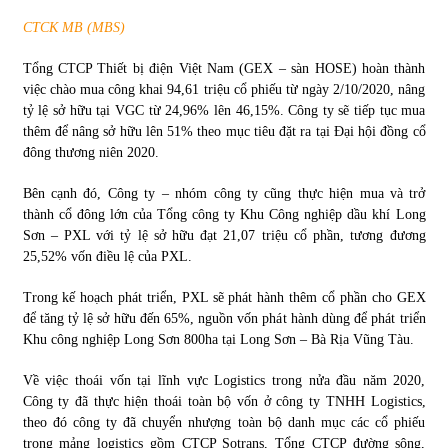
CTCK MB (MBS)
Chứng khoán ngày 30/5/2022: Top 10 cổ phiếu nổi bật
31/05/2022
Tổng CTCP Thiết bị điện Việt Nam (GEX – sàn HOSE) hoàn thành
việc chào mua công khai 94,61 triệu cổ phiếu từ ngày 2/10/2020, nâng
tỷ lệ sở hữu tại VGC từ 24,96% lên 46,15%. Công ty sẽ tiếp tục mua
thêm để nâng sở hữu lên 51% theo mục tiêu đặt ra tại Đại hội đồng cổ
Phân tích giá tiền điện tử sau ngày thị trường lập kỷ lục
vốn hóa
đông thương niên 2020.
09/11/2021
Bên cạnh đó, Công ty – nhóm công ty cũng thực hiện mua và trở
thành cổ đông lớn của Tổng công ty Khu Công nghiệp dầu khí Long
Chứng khoán ngày 12/10/2021: Top 10 cổ phiếu nổi bật
Sơn – PXL với tỷ lệ sở hữu đạt 21,07 triệu cổ phần, tương đương
13/10/2021
25,52% vốn điều lệ của PXL.
Trong kế hoạch phát triển, PXL sẽ phát hành thêm cổ phần cho GEX
Top 10 xe bán chạy nhất tháng 9/2021
để tăng tỷ lệ sở hữu đến 65%, nguồn vốn phát hành dùng để phát triển
13/10/2021
Khu công nghiệp Long Sơn 800ha tại Long Sơn – Bà Rịa Vũng Tàu.
Về việc thoái vốn tại lĩnh vực Logistics trong nửa đầu năm 2020,
Công ty đã thực hiện thoái toàn bộ vốn ở công ty TNHH Logistics,
theo đó công ty đã chuyển nhượng toàn bộ danh mục các cổ phiếu
trong mảng logistics gồm CTCP Sotrans, Tổng CTCP đường sông,