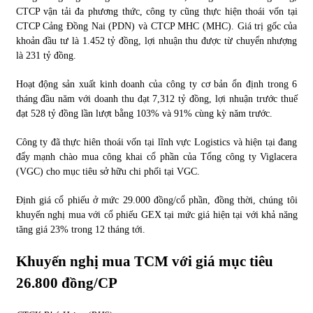
CTCP vận tải đa phương thức, công ty cũng thực hiện thoái vốn tại
CTCP Cảng Đồng Nai (PDN) và CTCP MHC (MHC). Giá trị gốc của
khoản đầu tư là 1.452 tỷ đồng, lợi nhuận thu được từ chuyển nhượng
là 231 tỷ đồng.
Hoạt động sản xuất kinh doanh của công ty cơ bản ổn định trong 6
tháng đầu năm với doanh thu đạt 7,312 tỷ đồng, lợi nhuận trước thuế
đạt 528 tỷ đồng lần lượt bằng 103% và 91% cùng kỳ năm trước.
Công ty đã thực hiên thoái vốn tại lĩnh vực Logistics và hiện tại đang
đẩy mạnh chào mua công khai cổ phần của Tổng công ty Viglacera
(VGC) cho mục tiêu sở hữu chi phối tại VGC.
Định giá cổ phiếu ở mức 29.000 đồng/cổ phần, đồng thời, chúng tôi
khuyến nghị mua với cổ phiếu GEX tại mức giá hiện tại với khả năng
tăng giá 23% trong 12 tháng tới.
Khuyến nghị mua TCM với giá mục tiêu
26.800 đồng/CP