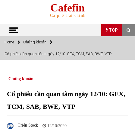
Skip
Cafefin
to
content
Cà phê Tài chính
TOP
Home
Chứng khoán
TOP
Cổ phiếu cần quan tâm ngày 12/10: GEX, TCM, SAB, BWE, VTP
Top 10 cổ phiếu rẻ nhất TTCK Việt Nam ngày 5/7/2022
05/07/2022
Chứng khoán
Top 10 mặt hàng Việt Nam nhập khẩu nhiều nhất tháng
Cổ phiếu cần quan tâm ngày 12/10: GEX,
5/2022
15/06/2022
TCM, SAB, BWE, VTP
Top 10 mặt hàng Việt Nam xuất khẩu nhiều nhất tháng
5/2022
Triển Stock
12/10/2020
07/06/2022