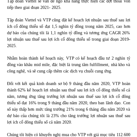
Tập đoàn Viettel sẽ vẫn để ngõ khả năng thực hiện các đợt thoái vốn
tiếp theo giai đoạn 2021- 2025.
Tập đoàn Viettel và VTP cũng đặt kế hoạch lợi nhuận sau thuế sau lợi
ích cổ đông thiểu số đạt 1,5 nghìn tỷ đồng trong năm 2025, cao hơn
dự báo của chúng tôi là 1,1 nghìn tỷ đồng và tương ứng CAGR 26%
lợi nhuận sau thuế sau lợi ích cổ đông thiểu số trong giai đoạn 2019-
2025.
Nhằm hoàn thành kế hoạch này, VTP có kế hoạch đầu tư 2 nghìn tỷ
đồng vào khâu mid mile, đặc biệt là trung tâm fulfillment, nhà kho và
công nghệ, và sẽ cung cấp thêm các dịch vụ chuỗi cung ứng.
Đối với kết quả kinh doanh sơ bộ 9 tháng đầu năm 2020, VTP hoàn
thành 62% kế hoạch lợi nhuận sau thuế sau lợi ích cổ đông thiểu số cả
năm, tương ứng tăng trưởng lợi nhuận sau thuế sau lợi ích cổ đông
thiểu số đạt 16% trong 9 tháng đầu năm 2020, theo ban lãnh đạo. Con
số này thấp hơn mức tăng trưởng 21% trong 6 tháng đầu năm 2020 và
dự báo của chúng tôi là 23% cho tăng trưởng lợi nhuận sau thuế sau
lợi ích cổ đông thiểu số cả năm 2020.
Chúng tôi hiện có khuyến nghị mua cho VTP với giá mục tiêu 112.600