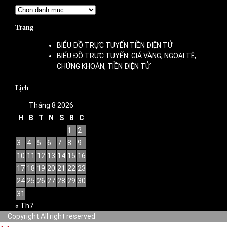
Danh
mục
Trang
BIỂU ĐỒ TRỰC TUYẾN TIỀN ĐIỆN TỬ
BIỂU ĐỒ TRỰC TUYẾN: GIÁ VÀNG, NGOẠI TỆ,
CHỨNG KHOÁN, TIỀN ĐIỆN TỬ
Lịch
Tháng 8 2026
H
B
T
N
S
B
C
1
2
3
4
5
6
7
8
9
10
11
12
13
14
15
16
17
18
19
20
21
22
23
24
25
26
27
28
29
30
31
« Th7
Copyright All right reserved