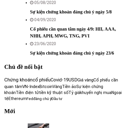
05/08/2020
Sự kiện chứng khoán đáng chú ý ngày 5/8
04/09/2020
Cổ phiếu cần quan tâm ngày 4/9: HII, AAA,
NHH, APH, MWG, TNG, PVI
23/06/2020
Sự kiện chứng khoán đáng chú ý ngày 23/6
Chủ đề nổi bật
Chứng khoán
cổ phiếu
Covid-19
USD
Giá vàng
Cổ phiếu cần
quan tâm
VN-Index
Bitcoin
Vàng
Tiền ảo
Sự kiện chứng
khoán
Tiền điện tử
tiền kỹ thuật số
Tỷ giá
khuyến nghị mua
Ngoại
tệ
Ethereum
Fed
đáng chú ý
Đầu tư
Mới