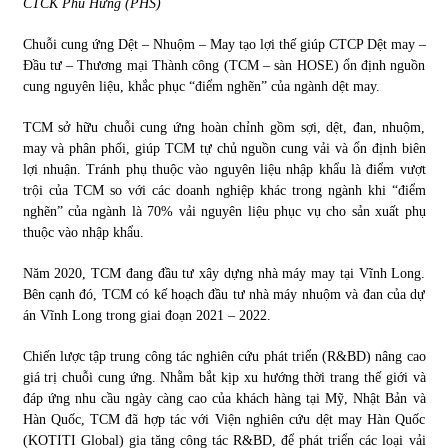
CTCK Phú Hưng (PHS)
Chuỗi cung ứng Dệt – Nhuộm – May tạo lợi thế giúp CTCP Dệt may –
Đầu tư – Thương mại Thành công (TCM – sàn HOSE) ổn định nguồn
cung nguyên liệu, khắc phục “điểm nghẽn” của ngành dệt may.
TCM sở hữu chuỗi cung ứng hoàn chỉnh gồm sợi, dệt, đan, nhuộm,
may và phân phối, giúp TCM tự chủ nguồn cung vải và ổn định biên
lợi nhuận. Tránh phụ thuộc vào nguyên liệu nhập khẩu là điểm vượt
trội của TCM so với các doanh nghiệp khác trong ngành khi “điểm
nghẽn” của ngành là 70% vải nguyên liệu phục vụ cho sản xuất phụ
thuộc vào nhập khẩu.
Năm 2020, TCM đang đầu tư xây dựng nhà máy may tại Vĩnh Long.
Bên cạnh đó, TCM có kế hoạch đầu tư nhà máy nhuộm và đan của dự
án Vĩnh Long trong giai đoạn 2021 – 2022.
Chiến lược tập trung công tác nghiên cứu phát triển (R&BD) nâng cao
giá trị chuỗi cung ứng. Nhằm bắt kịp xu hướng thời trang thế giới và
đáp ứng nhu cầu ngày càng cao của khách hàng tại Mỹ, Nhật Bản và
Hàn Quốc, TCM đã hợp tác với Viện nghiên cứu dệt may Hàn Quốc
(KOTITI Global) gia tăng công tác R&BD, để phát triển các loại vải