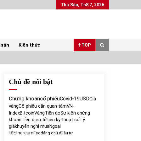
Thứ Sáu, Th8 7, 2026
 sản
Kiến thức
TOP
Chủ đề nổi bật
Top 10 mặt hàng Việt Nam xuất khẩu nhiều
nhất tháng 5/2022
07/06/2022
Chứng khoán
cổ phiếu
Covid-19
USD
Giá
vàng
Cổ phiếu cần quan tâm
VN-
Bất ổn từ các cuộc đấu giá đất ở Thanh Hoá
Index
Bitcoin
Vàng
Tiền ảo
Sự kiện chứng
31/05/2022
khoán
Tiền điện tử
tiền kỹ thuật số
Tỷ
giá
khuyến nghị mua
Ngoại
tệ
Ethereum
Fed
đáng chú ý
Đầu tư
Chứng khoán ngày 30/5/2022: Top 10 cổ