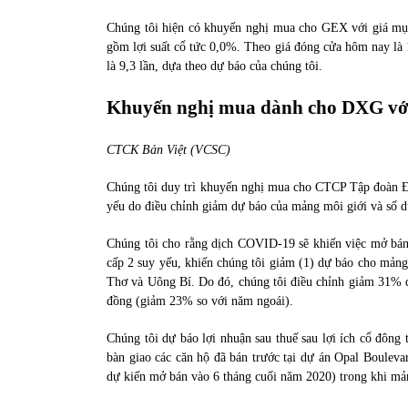
Chúng tôi hiện có khuyến nghị mua cho GEX với giá mụ
gồm lợi suất cổ tức 0,0%. Theo giá đóng cửa hôm nay là
là 9,3 lần, dựa theo dự báo của chúng tôi.
Khuyến nghị mua dành cho DXG với
CTCK Bản Việt (VCSC)
Chúng tôi duy trì khuyến nghị mua cho CTCP Tập đoàn 
yếu do điều chỉnh giảm dự báo của mảng môi giới và số d
Chúng tôi cho rằng dịch COVID-19 sẽ khiến việc mở bán d
cấp 2 suy yếu, khiến chúng tôi giảm (1) dự báo cho mảng 
Thơ và Uông Bí. Do đó, chúng tôi điều chỉnh giảm 31% dự
đồng (giảm 23% so với năm ngoái).
Chúng tôi dự báo lợi nhuận sau thuế sau lợi ích cổ đông
bàn giao các căn hộ đã bán trước tại dự án Opal Boule
dự kiến mở bán vào 6 tháng cuối năm 2020) trong khi mản