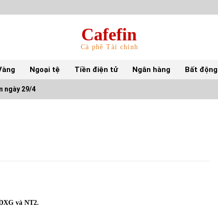
Cafefin
Cà phê Tài chính
Vàng
Ngoại tệ
Tiền điện tử
Ngân hàng
Bất động
m ngày 29/4
Top 10 mặt hàng Việt Nam nhập khẩu nhiều
nhất tháng 5/2022
15/06/2022
Top 10 tỷ phú giàu nhất thế giới – Bảng xếp
hạng 2022
31/05/2022
 DXG và NT2.
S&P Ratings cập nhật xếp hạng tín nhiệm