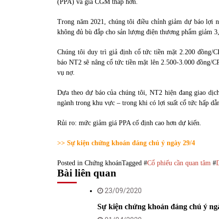
(PPA) và giá CGM thấp hơn.
Trong năm 2021, chúng tôi điều chỉnh giảm dự báo lợi nh
không đủ bù đắp cho sản lượng điện thương phẩm giảm 3
Chúng tôi duy trì giả định cổ tức tiền mặt 2.200 đồng
báo NT2 sẽ nâng cổ tức tiền mặt lên 2.500-3.000 đồng/CP
vụ nợ.
Dựa theo dự báo của chúng tôi, NT2 hiện đang giao dị
ngành trong khu vực – trong khi có lợi suất cổ tức hấp d
Rủi ro: mức giảm giá PPA cố định cao hơn dự kiến.
>> Sự kiện chứng khoán đáng chú ý ngày 29/4
Posted in
Chứng khoán
Tagged #
Cổ phiếu cần quan tâm
#
Bài liên quan
23/09/2020
Sự kiện chứng khoán đáng chú ý ng