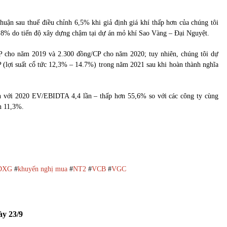
uận sau thuế điều chỉnh 6,5% khi giả định giá khí thấp hơn của chúng tôi
,8% do tiến độ xây dựng chậm tại dự án mỏ khí Sao Vàng – Đại Nguyệt.
/CP cho năm 2019 và 2.300 đồng/CP cho năm 2020; tuy nhiên, chúng tôi dự
 (lợi suất cổ tức 12,3% – 14.7%) trong năm 2021 sau khi hoàn thành nghĩa
ch với 2020 EV/EBIDTA 4,4 lần – thấp hơn 55,6% so với các công ty cùng
ẫn 11,3%.
DXG
#
khuyến nghị mua
#
NT2
#
VCB
#
VGC
ày 23/9