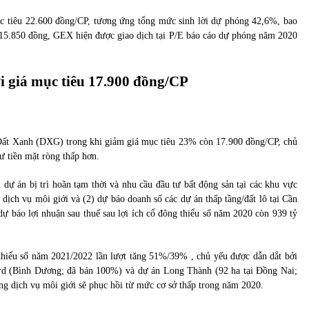
c tiêu 22.600 đồng/CP, tương ứng tổng mức sinh lời dự phóng 42,6%, bao
 15.850 đồng, GEX hiện được giao dịch tại P/E báo cáo dự phóng năm 2020
 giá mục tiêu 17.900 đồng/CP
Đất Xanh (DXG) trong khi giảm giá mục tiêu 23% còn 17.900 đồng/CP, chủ
ư tiền mặt ròng thấp hơn.
ự án bị trì hoãn tạm thời và nhu cầu đầu tư bất động sản tại các khu vực
dịch vụ môi giới và (2) dự báo doanh số các dự án thấp tầng/đất lô tại Cần
 báo lợi nhuận sau thuế sau lợi ích cổ đông thiểu số năm 2020 còn 939 tỷ
 thiểu số năm 2021/2022 lần lượt tăng 51%/39% , chủ yếu được dẫn dắt bởi
vard (Bình Dương; đã bán 100%) và dự án Long Thành (92 ha tại Đồng Nai;
g dịch vụ môi giới sẽ phục hồi từ mức cơ sở thấp trong năm 2020.