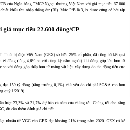
u VCB của Ngân hàng TMCP Ngoại thương Việt Nam với giá mục tiêu 67.800
chiết khấu thu nhập thặng dư (RI). Mức P/B là 3,1x được củng cố bởi tập
 giá mục tiêu 22.600 đồng/CP
T Thiết bị điện Việt Nam (GEX) sở hữu 25% cổ phần, đã công bố kết quả
ìn tỷ đồng (tăng 4,6% so với cùng kỳ năm ngoái) khi đóng góp lớn hơn từ
 so với đóng góp thấp hơn từ mảng vật liệu xây dựng do tác động tiêu cực
ang đạt 159 tỷ đồng (tăng trưởng 0,1%) chủ yếu do chi phí SG&A cao hơn
ng quý 1/2019).
lần lượt 23,3% và 21,7% dự báo cả năm của chúng tôi. Chúng tôi cho rằng
, dù cần thêm đánh giá chi tiết.
óp lợi nhuận từ VGC cho GEX đạt khoảng 21% trong năm 2020. GEX có kế
.