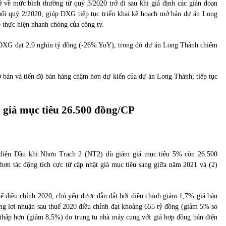
 về mức bình thường từ quý 3/2020 trở đi sau khi giả định các gián đoạn
uối quý 2/2020, giúp DXG tiếp tục triển khai kế hoạch mở bán dự án Long
 thực hiện nhanh chóng của công ty.
 DXG đạt 2,9 nghìn tỷ đồng (-26% YoY), trong đó dự án Long Thành chiếm
ở bán và tiến độ bán hàng chậm hơn dự kiến của dự án Long Thành; tiếp tục
giá mục tiêu 26.500 đồng/CP
điện Dầu khi Nhơn Trạch 2 (NT2) dù giảm giá mục tiêu 5% còn 26.500
hơn tác động tích cực từ cập nhật giá mục tiêu sang giữa năm 2021 và (2)
ế điều chỉnh 2020, chủ yếu được dẫn dắt bởi điều chỉnh giảm 1,7% giá bán
ng lợi nhuận sau thuế 2020 điều chỉnh đạt khoảng 655 tỷ đồng (giảm 5% so
thấp hơn (giảm 8,5%) do trung tu nhà máy cung với giá hợp đồng bán điện