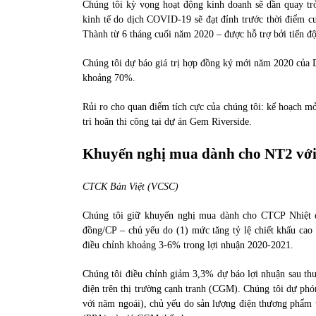
Chúng tôi kỳ vọng hoạt động kinh doanh sẽ dần quay trở
kinh tế do dịch COVID-19 sẽ đạt đỉnh trước thời điểm c
Thành từ 6 tháng cuối năm 2020 – được hỗ trợ bởi tiến độ
Chúng tôi dự báo giá trị hợp đồng ký mới năm 2020 của
khoảng 70%.
Rủi ro cho quan điểm tích cực của chúng tôi: kế hoạch m
trì hoãn thi công tại dự án Gem Riverside.
Khuyến nghị mua dành cho NT2 với 
CTCK Bản Việt (VCSC)
Chúng tôi giữ khuyến nghị mua dành cho CTCP Nhiệt 
đồng/CP – chủ yếu do (1) mức tăng tỷ lệ chiết khấu cao 
điều chỉnh khoảng 3-6% trong lợi nhuận 2020-2021.
Chúng tôi điều chỉnh giảm 3,3% dự báo lợi nhuận sau thu
điện trên thị trường cạnh tranh (CGM). Chúng tôi dự phó
với năm ngoái), chủ yếu do sản lượng điện thương phẩm 