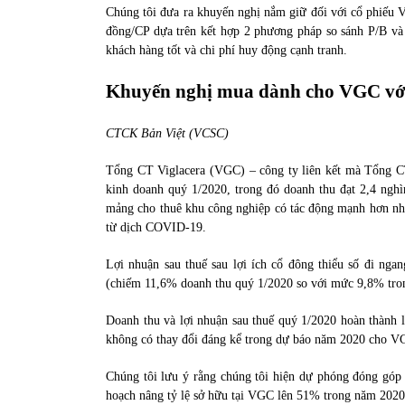
Chúng tôi đưa ra khuyến nghị nắm giữ đối với cổ phiế
đồng/CP dựa trên kết hợp 2 phương pháp so sánh P/B và 
khách hàng tốt và chi phí huy động cạnh tranh.
Khuyến nghị mua dành cho VGC với
CTCK Bản Việt (VCSC)
Tổng CT Viglacera (VGC) – công ty liên kết mà Tổng C
kinh doanh quý 1/2020, trong đó doanh thu đạt 2,4 ngh
mảng cho thuê khu công nghiệp có tác động mạnh hơn nhẹ
từ dịch COVID-19.
Lợi nhuận sau thuế sau lợi ích cổ đông thiểu số đi ng
(chiếm 11,6% doanh thu quý 1/2020 so với mức 9,8% tro
Doanh thu và lợi nhuận sau thuế quý 1/2020 hoàn thành 
không có thay đổi đáng kể trong dự báo năm 2020 cho VGC
Chúng tôi lưu ý rằng chúng tôi hiện dự phóng đóng g
hoạch nâng tỷ lệ sở hữu tại VGC lên 51% trong năm 2020