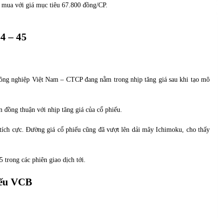
của Vietcombank và Eximbank
mua với giá mục tiêu 67.800 đồng/CP.
31/05/2022
4 – 45
Chứng khoán ngày 12/10/2021: Top 10 cổ
phiếu nổi bật
13/10/2021
ng nghiệp Việt Nam – CTCP đang nằm trong nhịp tăng giá sau khi tạo mô
 đồng thuận với nhịp tăng giá của cổ phiếu.
ích cực. Đường giá cổ phiếu cũng đã vượt lên dải mây Ichimoku, cho thấy
 trong các phiên giao dịch tới.
iếu VCB