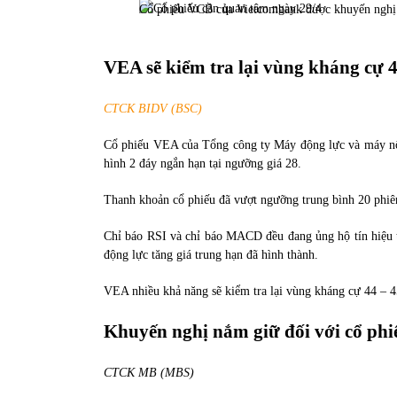
Cổ phiếu VCB của Vietcombank được khuyến nghị 
31/05/2022
VEA sẽ kiểm tra lại vùng kháng cự 4
Phân tích giá tiền điện tử sau ngày thị
trường lập kỷ lục vốn hóa
09/11/2021
CTCK BIDV (BSC)
Cổ phiếu VEA của Tổng công ty Máy động lực và máy nô
hình 2 đáy ngắn hạn tại ngưỡng giá 28.
Thanh khoản cổ phiếu đã vượt ngưỡng trung bình 20 phiên
Chỉ báo RSI và chỉ báo MACD đều đang ủng hộ tín hiệu t
động lực tăng giá trung hạn đã hình thành.
VEA nhiều khả năng sẽ kiểm tra lại vùng kháng cự 44 – 45
Khuyến nghị nắm giữ đối với cổ ph
CTCK MB (MBS)