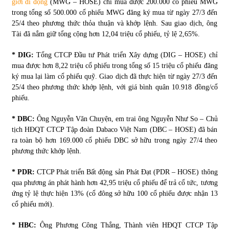
giới di động
(MWG – HOSE) chỉ mua được 200.000 cổ phiếu MWG
trong tổng số 500.000 cổ phiếu MWG đăng ký mua từ ngày 27/3 đến
25/4 theo phương thức thỏa thuận và khớp lệnh. Sau giao dịch, ông
Chứng khoán ngày 30/5/2022: Top 10 cổ phiếu nổi bật
Tài đã nắm giữ tổng cộng hơn 12,04 triệu cổ phiếu, tỷ lệ 2,65%.
31/05/2022
* DIG:
Tổng CTCP Đầu tư Phát triển Xây dựng (DIG – HOSE) chỉ
mua được hơn 8,22 triệu cổ phiếu trong tổng số 15 triệu cổ phiếu đăng
Phân tích giá tiền điện tử sau ngày thị trường lập kỷ lục
ký mua lại làm cổ phiếu quỹ. Giao dịch đã thực hiện từ ngày 27/3 đến
vốn hóa
25/4 theo phương thức khớp lệnh, với giá bình quân 10.918 đồng/cổ
09/11/2021
phiếu.
Chứng khoán ngày 12/10/2021: Top 10 cổ phiếu nổi bật
* DBC:
Ông Nguyễn Văn Chuyện, em trai ông Nguyễn Như So – Chủ
13/10/2021
tịch HĐQT CTCP Tập đoàn Dabaco Việt Nam (DBC – HOSE) đã bán
ra toàn bộ hơn 169.000 cổ phiếu DBC sở hữu trong ngày 27/4 theo
phương thức khớp lệnh.
Top 10 xe bán chạy nhất tháng 9/2021
* PDR:
CTCP Phát triển Bất động sản Phát Đạt (PDR – HOSE) thông
13/10/2021
qua phương án phát hành hơn 42,95 triệu cổ phiếu để trả cổ tức, tương
ứng tỷ lệ thực hiện 13% (cổ đông sở hữu 100 cổ phiếu được nhận 13
cổ phiếu mới).
* HBC:
Ông Phương Công Thắng, Thành viên HĐQT CTCP Tập