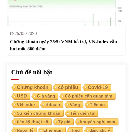
25/05/2020
Chứng khoán ngày 25/5: VNM hỗ trợ, VN-Index vẫn
hụt mốc 860 điểm
Chủ đề nổi bật
Chứng khoán
cổ phiếu
Covid-19
USD
Giá vàng
Cổ phiếu cần quan tâm
VN-Index
Bitcoin
Vàng
Tiền ảo
Sự kiện chứng khoán
Tiền điện tử
tiền kỹ thuật số
Tỷ giá
khuyến nghị mua
Ngoại tệ
Ethereum
Fed
đáng chú ý