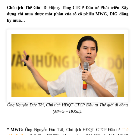
Chủ tịch Thế Giới Di Động, Tổng CTCP Đầu tư Phát triển Xây
Tự doanh ngày 3.6.2022: CTCK mua ròng 28,7 tỷ đồng
dựng chỉ mua được một phần của số cố phiếu MWG, DIG đăng
06/06/2022
ký mua…
Top 10 tỷ phú giàu nhất thế giới – Bảng xếp hạng 2022
31/05/2022
Bất ổn từ các cuộc đấu giá đất ở Thanh Hoá
31/05/2022
Tiền gửi vào ngân hàng tiếp tục tăng mạnh
31/05/2022
Ông Nguyễn Đức Tài, Chủ tịch HĐQT CTCP Đầu tư Thế giới di động
(MWG – HOSE).
S&P Ratings cập nhật xếp hạng tín nhiệm của
Vietcombank và Eximbank
* MWG:
Ông Nguyễn Đức Tài, Chủ tịch HĐQT CTCP Đầu tư
Thế
31/05/2022