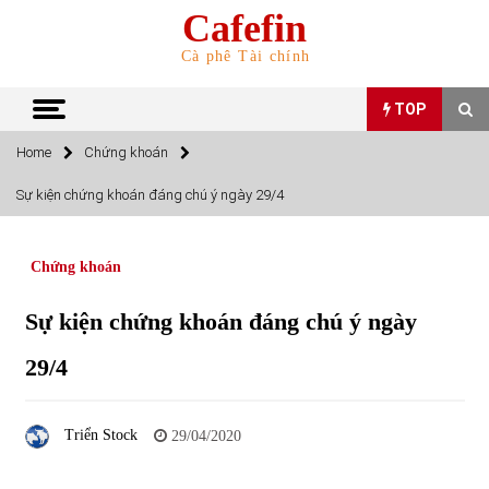
Skip
Cafefin
to
content
Cà phê Tài chính
TOP
Home
Chứng khoán
TOP
Sự kiện chứng khoán đáng chú ý ngày 29/4
Top 10 cổ phiếu rẻ nhất TTCK Việt Nam ngày 5/7/2022
05/07/2022
Chứng khoán
Sự kiện chứng khoán đáng chú ý ngày
Top 10 mặt hàng Việt Nam nhập khẩu nhiều nhất tháng
5/2022
29/4
15/06/2022
Top 10 mặt hàng Việt Nam xuất khẩu nhiều nhất tháng
Triển Stock
29/04/2020
5/2022
07/06/2022