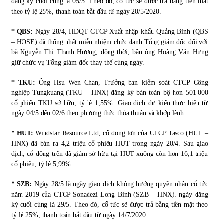
đăng ký cuối cùng là 05/5. Theo đó, cổ tức sẽ được trả bằng tiền mặt
theo tỷ lệ 25%, thanh toán bắt đầu từ ngày 20/5/2020.
* QBS:
Ngày 28/4, HĐQT CTCP Xuất nhập khẩu Quảng Bình (QBS
– HOSE) đã thống nhất miễn nhiệm chức danh Tổng giám đốc đối với
bà Nguyễn Thị Thanh Hương, đồng thời, bầu ông Hoàng Văn Hưng
giữ chức vụ Tổng giám đốc thay thế cùng ngày.
* TKU:
Ông Hsu Wen Chan, Trưởng ban kiểm soát CTCP Công
nghiệp Tungkuang (TKU – HNX) đăng ký bán toàn bộ hơn 501.000
cổ phiếu TKU sở hữu, tỷ lệ 1,55%. Giao dịch dự kiến thực hiện từ
ngày 04/5 đến 02/6 theo phương thức thỏa thuận và khớp lệnh.
* HUT:
Windstar Resource Ltd, cổ đông lớn của CTCP Tasco (HUT –
HNX) đã bán ra 4,2 triệu cổ phiếu HUT trong ngày 20/4. Sau giao
dịch, cổ đông trên đã giảm sở hữu tại HUT xuống còn hơn 16,1 triệu
cổ phiếu, tỷ lệ 5,99%.
* SZB:
Ngày 28/5 là ngày giao dịch không hưởng quyền nhận cổ tức
năm 2019 của CTCP Sonadezi Long Bình (SZB – HNX), ngày đăng
ký cuối cùng là 29/5. Theo đó, cổ tức sẽ được trả bằng tiền mặt theo
tỷ lệ 25%, thanh toán bắt đầu từ ngày 14/7/2020.