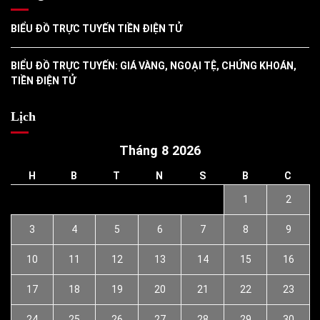
BIỂU ĐỒ TRỰC TUYẾN TIỀN ĐIỆN TỬ
BIỂU ĐỒ TRỰC TUYẾN: GIÁ VÀNG, NGOẠI TỆ, CHỨNG KHOÁN,
TIỀN ĐIỆN TỬ
Lịch
Tháng 8 2026
H
B
T
N
S
B
C
1
2
3
4
5
6
7
8
9
10
11
12
13
14
15
16
17
18
19
20
21
22
23
24
25
26
27
28
29
30