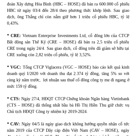
đoàn Xây dựng Hòa Bình (HBC – HOSE) đã bán ra 600.000 cổ phiếu
HBC từ ngày 03/4 đến 28/4 theo phương thức khớp lệnh. Sau giao
dịch, ông Thắng chỉ còn nắm giữ hơn 1 triệu cổ phiếu HBC, tỷ lệ
0,43%.
* CRE:
Vietnam Enterprise Investments Ltd, cổ đông lớn của CTCP
Bất động sản Thế Kỷ (CRE – HOSE) đã bán ra 2,5 triệu cổ phiếu
CRE trong ngày 24/4. Sau giao dịch, cổ đông trên đã giảm sở hữu tại
CRE xuống còn 2,82 triệu cổ phiếu, tỷ lệ 3,52%.
* VGC:
Tổng CTCP Viglacera (VGC – HOSE) báo cáo kết quả kinh
doanh quý I/2020 với doanh thu đạt 2.374 tỷ đồng, tăng 5% so với
cùng kỳ năm trước, lợi nhuận sau thuế cổ đông công ty mẹ đi ngang ở
mức 159 tỷ đồng.
* CTS:
Ngày 27/4, HĐQT CTCP Chứng khoán Ngân hàng Vietinbank
(CTS – HOSE) đã thống nhất bầu bà Hồ Thị Hiền Thu giữ chức vụ
Chủ tịch HĐQT Công ty nhiệm kỳ 2019-2024.
* CAV:
Ngày 04/5 là ngày giao dịch không hưởng quyền nhận cổ tức
năm 2019 của CTCP Dây cáp điện Việt Nam (CAV – HOSE), ngày