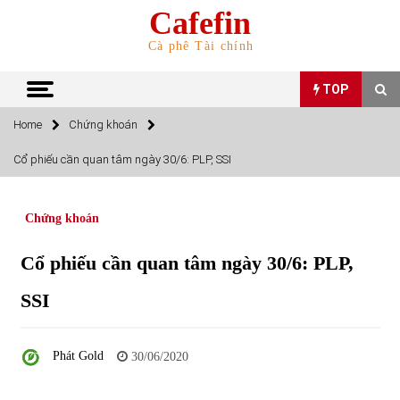
Skip
Cafefin
to
content
Cà phê Tài chính
TOP
Home
Chứng khoán
TOP
Cổ phiếu cần quan tâm ngày 30/6: PLP, SSI
Top 10 cổ phiếu rẻ nhất TTCK Việt Nam ngày 5/7/2022
05/07/2022
Chứng khoán
Cổ phiếu cần quan tâm ngày 30/6: PLP,
Top 10 mặt hàng Việt Nam nhập khẩu nhiều nhất tháng
5/2022
SSI
15/06/2022
Top 10 mặt hàng Việt Nam xuất khẩu nhiều nhất tháng
Phát Gold
30/06/2020
5/2022
07/06/2022