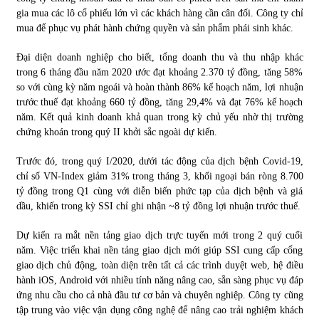
gia mua các lô cổ phiếu lớn vì các khách hàng cần cân đối. Công ty chỉ
mua để phục vụ phát hành chứng quyền và sản phẩm phái sinh khác.
Đại diện doanh nghiệp cho biết, tổng doanh thu và thu nhập khác
trong 6 tháng đầu năm 2020 ước đạt khoảng 2.370 tỷ đồng, tăng 58%
so với cùng kỳ năm ngoái và hoàn thành 86% kế hoạch năm, lợi nhuận
trước thuế đạt khoảng 660 tỷ đồng, tăng 29,4% và đạt 76% kế hoạch
năm. Kết quả kinh doanh khả quan trong kỳ chủ yếu nhờ thị trường
chứng khoán trong quý II khởi sắc ngoài dự kiến.
Trước đó, trong quý I/2020, dưới tác động của dịch bệnh Covid-19,
chỉ số VN-Index giảm 31% trong tháng 3, khối ngoại bán ròng 8.700
tỷ đồng trong Q1 cùng với diễn biến phức tạp của dịch bệnh và giá
dầu, khiến trong kỳ SSI chỉ ghi nhận ~8 tỷ đồng lợi nhuận trước thuế.
Dự kiến ra mắt nền tảng giao dịch trực tuyến mới trong 2 quý cuối
năm. Việc triển khai nền tảng giao dịch mới giúp SSI cung cấp cổng
giao dịch chủ động, toàn diện trên tất cả các trình duyệt web, hệ điều
hành iOS, Android với nhiều tính năng nâng cao, sẵn sàng phục vụ đáp
ứng nhu cầu cho cả nhà đầu tư cơ bản và chuyên nghiệp. Công ty cũng
tập trung vào việc vận dụng công nghệ để nâng cao trải nghiệm khách