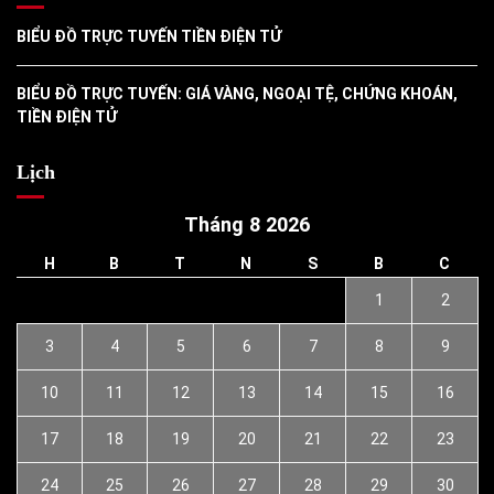
BIỂU ĐỒ TRỰC TUYẾN TIỀN ĐIỆN TỬ
BIỂU ĐỒ TRỰC TUYẾN: GIÁ VÀNG, NGOẠI TỆ, CHỨNG KHOÁN,
TIỀN ĐIỆN TỬ
Lịch
Tháng 8 2026
H
B
T
N
S
B
C
1
2
3
4
5
6
7
8
9
10
11
12
13
14
15
16
17
18
19
20
21
22
23
24
25
26
27
28
29
30