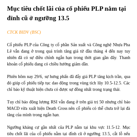
Mục tiêu chốt lãi của cổ phiếu PLP nằm tại
Chứng khoán ngày 30/5/2022: Top 10 cổ phiếu nổi bật
đỉnh cũ ở ngưỡng 13.5
31/05/2022
CTCK BIDV (BSC)
Phân tích giá tiền điện tử sau ngày thị trường lập kỷ lục
Cổ phiếu PLP của Công ty cổ phần Sản xuất và Công nghệ Nhựa Pha
vốn hóa
Lê vẫn đang ở trong quá trình tăng giá từ đầu tháng 4 đến nay tuy
09/11/2021
nhiên đã có sự điều chỉnh ngắn hạn trong thời gian gần đây. Thanh
khoản cổ phiếu đang có chiều hướng giảm dần.
Chứng khoán ngày 12/10/2021: Top 10 cổ phiếu nổi bật
13/10/2021
Phiên hôm nay 29/6, sự hưng phấn đã đẩy giá PLP tăng kịch trần, qua
đó giúp cổ phiếu tiếp tục dao động trong vùng tích lũy 10.5-12.5. Các
chỉ báo kỹ thuật hiện chưa có được sự đồng nhất trong trạng thái.
Top 10 xe bán chạy nhất tháng 9/2021
Tuy chỉ báo động lượng RSI vẫn đang ở trên giá trị 50 nhưng chỉ báo
13/10/2021
MACD vừa xuất hiện Death Cross nên cổ phiếu có thể chưa trở lại đà
tăng của mình trong ngắn hạn.
Ngưỡng kháng cự gần nhất của PLP nằm tại khu vực 11.5-12. Mục
tiêu chốt lãi của cổ phiếu nằm tại đỉnh cũ ở ngưỡng 13.5, cắt lỗ nếu