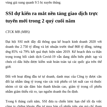
vùng giá xung quanh 9.5 bị xuyên thủng.
SSI dự kiến ra mắt nền tảng giao dịch trực
tuyến mới trong 2 quý cuối năm
CTCK MB (MBS)
Đại hội SSI mới đây đã thông qua kế hoạch kinh doanh 2020 với
doanh thu 2.750 tỷ đồng và lợi nhuận trước thuế 868 tỷ đồng, tương
ứng 85% và 79% kết quả thực hiện năm 2019. Kế hoạch đưa ra thận
trọng trong bối cảnh dịch Covid-19 vẫn đang diễn biến phức tạp và
chưa có dấu hiệu được kiểm soát hoàn toàn tại các quốc gia trên thế
giới.
Đối với hoạt động đầu tư tự doanh, danh mục của Công ty được cân
đối lại nhằm tăng tỷ trọng vào các trái phiếu có lợi suất cao và thuộc
nhóm có tài sản đảm bảo thanh khoản cao, giảm tỷ trọng cổ phiếu
nhằm giảm thiểu rủi ro, tạo nguồn doanh thu ổn định.
Trong 6 tháng cuối năm, SSI đưa ra chiến lược hạn chế tối đa việc
công ty chứng khoán đầu tư mua bán cổ phiếu trên sàn mà chỉ tham