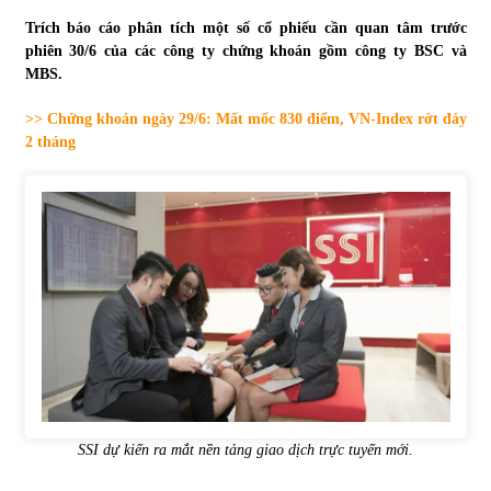
Trích báo cáo phân tích một số cổ phiếu cần quan tâm trước
Tự doanh ngày 3.6.2022: CTCK mua ròng 28,7 tỷ đồng
phiên 30/6 của các công ty chứng khoán gồm công ty BSC và
06/06/2022
MBS.
>> Chứng khoán ngày 29/6: Mất mốc 830 điểm, VN-Index rớt đáy
Top 10 tỷ phú giàu nhất thế giới – Bảng xếp hạng 2022
2 tháng
31/05/2022
Bất ổn từ các cuộc đấu giá đất ở Thanh Hoá
31/05/2022
Tiền gửi vào ngân hàng tiếp tục tăng mạnh
31/05/2022
S&P Ratings cập nhật xếp hạng tín nhiệm của
SSI dự kiến ra mắt nền tảng giao dịch trực tuyến mới.
Vietcombank và Eximbank
31/05/2022