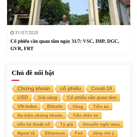
31/07/2020
Cổ phiếu cần quan tâm ngày 31/7: VSC, IMP, DGC,
GVR, FRT
Chủ đề nổi bật
Chứng khoán
cổ phiếu
Covid-19
USD
Giá vàng
Cổ phiếu cần quan tâm
VN-Index
Bitcoin
Vàng
Tiền ảo
Sự kiện chứng khoán
Tiền điện tử
tiền kỹ thuật số
Tỷ giá
khuyến nghị mua
Ngoại tệ
Ethereum
Fed
đáng chú ý