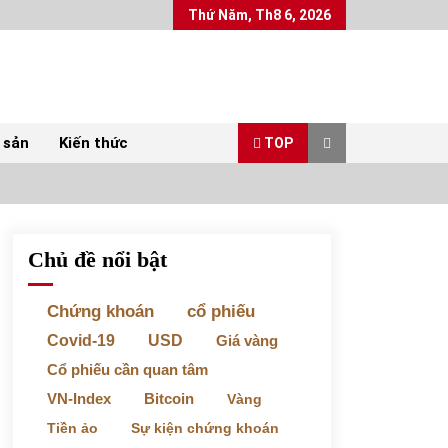
Thứ Năm, Th8 6, 2026
 sản
Kiến thức
TOP
Chủ đề nổi bật
Top 10 mặt hàng Việt Nam xuất khẩu nhiều
nhất tháng 5/2022
07/06/2022
Chứng khoán
cổ phiếu
Covid-19
USD
Giá vàng
Bất ổn từ các cuộc đấu giá đất ở Thanh Hoá
Cổ phiếu cần quan tâm
31/05/2022
VN-Index
Bitcoin
Vàng
Tiền ảo
Sự kiện chứng khoán
Chứng khoán ngày 30/5/2022: Top 10 cổ