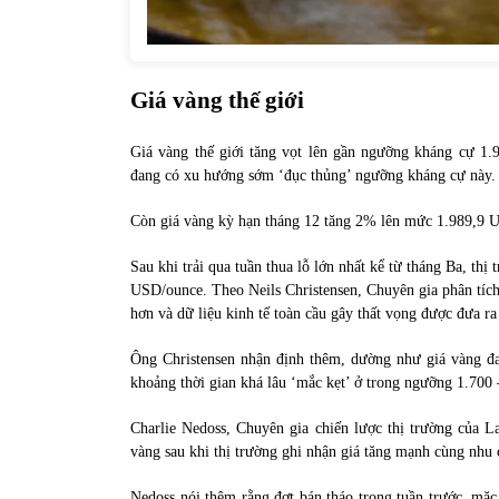
Giá vàng thế giới
Giá vàng thế giới tăng vọt lên gần ngưỡng kháng cự 1
đang có xu hướng sớm ‘đục thủng’ ngưỡng kháng cự này.
Còn giá vàng kỳ hạn tháng 12 tăng 2% lên mức 1.989,9 
Sau khi trải qua tuần thua lỗ lớn nhất kể từ tháng Ba, thị
USD/ounce. Theo Neils Christensen, Chuyên gia phân tíc
hơn và dữ liệu kinh tế toàn cầu gây thất vọng được đưa ra
Ông Christensen nhận định thêm, dường như giá vàng đ
khoảng thời gian khá lâu ‘mắc kẹt’ ở trong ngưỡng 1.700
Charlie Nedoss, Chuyên gia chiến lược thị trường của L
vàng sau khi thị trường ghi nhận giá tăng mạnh cùng nhu 
Nedoss nói thêm rằng đợt bán tháo trong tuần trước, mặc