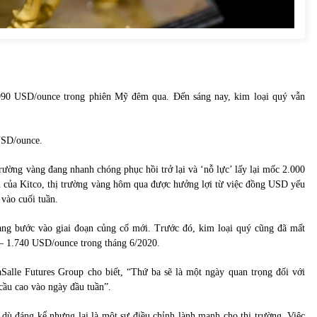
.990 USD/ounce trong phiên Mỹ đêm qua. Đến sáng nay, kim loại quý vẫn
USD/ounce.
 trường vàng đang nhanh chóng phục hồi trở lại và ‘nỗ lực’ lấy lại mốc 2.000
h của Kitco, thị trường vàng hôm qua được hưởng lợi từ việc đồng USD yếu
 vào cuối tuần.
ang bước vào giai đoạn củng cố mới. Trước đó, kim loại quý cũng đã mất
 – 1.740 USD/ounce trong tháng 6/2020.
aSalle Futures Group cho biết, “Thứ ba sẽ là một ngày quan trọng đối với
cầu cao vào ngày đầu tuần”.
 dù đáng kể nhưng lại là một sự điều chỉnh lành mạnh cho thị trường. Việc