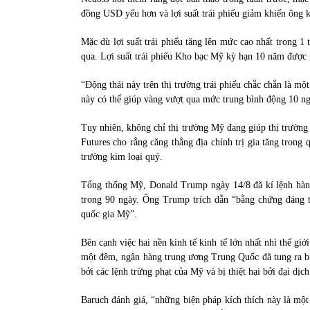
đồng USD yếu hơn và lợi suất trái phiếu giảm khiến ông k
Mặc dù lợi suất trái phiếu tăng lên mức cao nhất trong 1
qua. Lợi suất trái phiếu Kho bạc Mỹ kỳ hạn 10 năm được
“Động thái này trên thị trường trái phiếu chắc chắn là một
này có thể giúp vàng vượt qua mức trung bình động 10 
Tuy nhiên, không chỉ thị trường Mỹ đang giúp thị trường 
Futures cho rằng căng thẳng địa chính trị gia tăng trong
trường kim loại quý.
Tổng thống Mỹ, Donald Trump ngày 14/8 đã kí lệnh hàn
trong 90 ngày. Ông Trump trích dẫn “bằng chứng đáng t
quốc gia Mỹ”.
Bên cạnh việc hai nền kinh tế kinh tế lớn nhất nhì thế giớ
một đêm, ngân hàng trung ương Trung Quốc đã tung ra biện
bởi các lệnh trừng phạt của Mỹ và bị thiệt hại bởi đại dịc
Baruch đánh giá, “những biện pháp kích thích này là một