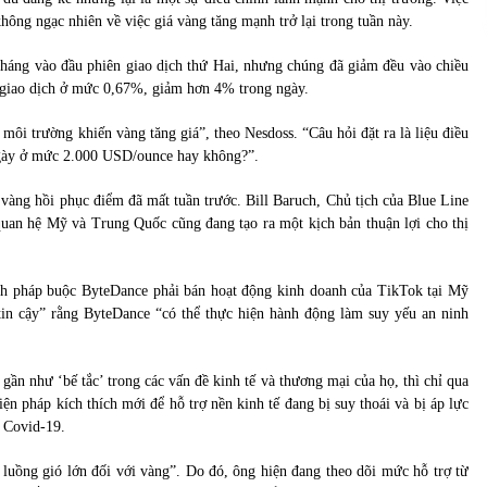
hông ngạc nhiên về việc giá vàng tăng mạnh trở lại trong tuần này.
 tháng vào đầu phiên giao dịch thứ Hai, nhưng chúng đã giảm đều vào chiều
 giao dịch ở mức 0,67%, giảm hơn 4% trong ngày.
 môi trường khiến vàng tăng giá”, theo Nesdoss. “Câu hỏi đặt ra là liệu điều
ngày ở mức 2.000 USD/ounce hay không?”.
vàng hồi phục điểm đã mất tuần trước. Bill Baruch, Chủ tịch của Blue Line
 quan hệ Mỹ và Trung Quốc cũng đang tạo ra một kịch bản thuận lợi cho thị
h pháp buộc ByteDance phải bán hoạt động kinh doanh của TikTok tại Mỹ
in cậy” rằng ByteDance “có thể thực hiện hành động làm suy yếu an ninh
i gần như ‘bế tắc’ trong các vấn đề kinh tế và thương mại của họ, thì chỉ qua
 pháp kích thích mới để hỗ trợ nền kinh tế đang bị suy thoái và bị áp lực
h Covid-19.
 luồng gió lớn đối với vàng”. Do đó, ông hiện đang theo dõi mức hỗ trợ từ