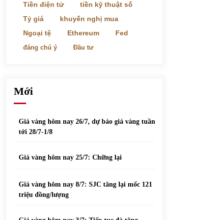
phiếu nổi bật
Tiền điện tử
tiền kỹ thuật số
31/05/2022
Tỷ giá
khuyến nghị mua
Ngoại tệ
Ethereum
Fed
Top 10 xe bán chạy nhất tháng 9/2021
đáng chú ý
Đầu tư
13/10/2021
Mới
Giá vàng hôm nay 26/7, dự báo giá vàng tuần
tới 28/7-1/8
Giá vàng hôm nay 25/7: Chững lại
Giá vàng hôm nay 8/7: SJC tăng lại mốc 121
triệu đồng/lượng