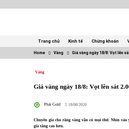
Skip
to
content
Trang chủ
Kinh tế
Chứng khoán
Home
Vàng
Giá vàng ngày 18/8: Vọt lên s
TOP
Vàng
Top 10 cổ phiếu rẻ nhất TTCK Việt Nam
ngày 5/7/2022
05/07/2022
Giá vàng ngày 18/8: Vọt lên sát 2.
Tự doanh ngày 3.6.2022: CTCK mua ròng
Phát Gold
28,7 tỷ đồng
18/08/2020
06/06/2022
Chuyên gia cho rằng vàng vẫn có mọi thứ. Nhìn vào y
giá tăng cao hơn.
Tiền gửi vào ngân hàng tiếp tục tăng mạnh