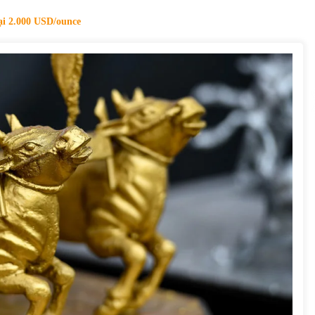
của Vietcombank và Eximbank
31/05/2022
lại 2.000 USD/ounce
Chứng khoán ngày 12/10/2021: Top 10 cổ
phiếu nổi bật
13/10/2021