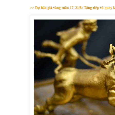
31/05/2022
>> Dự báo giá vàng tuần 17–21/8: Tăng tiếp và quay 
Phân tích giá tiền điện tử sau ngày thị
trường lập kỷ lục vốn hóa
09/11/2021