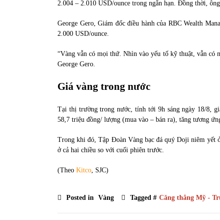
2.004 – 2.010 USD/ounce trong ngắn hạn. Đồng thời, ông 
George Gero, Giám đốc điều hành của RBC Wealth Manageme
2.000 USD/ounce.
“Vàng vẫn có mọi thứ. Nhìn vào yếu tố kỹ thuật, vẫn có n
George Gero.
Giá vàng trong nước
Tại thị trường trong nước, tính tới 9h sáng ngày 18/8,
58,7 triệu đồng/ lượng (mua vào – bán ra), tăng tương ứn
Trong khi đó, Tập Đoàn Vàng bạc đá quý Doji niêm yết ở
ở cả hai chiều so với cuối phiên trước.
(Theo
Kitco
, SJC)
Posted in
Vàng
Tagged #
Căng thẳng Mỹ - T