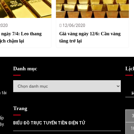
2020
12/06/2020
 ngày 7/4: Leo thang
Giá vàng ngày 12/6: Cầu vàng
ịch chậm lại
tăng trở lại
Danh mục
Lịc
Danh
mục
 tài
Trang
ấp
BIỂU ĐỒ TRỰC TUYẾN TIỀN ĐIỆN TỬ
ậy.
1