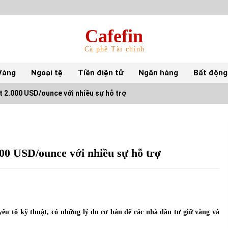
Cafefin
Cà phê Tài chính
Vàng
Ngoại tệ
Tiền điện tử
Ngân hàng
Bất động
át 2.000 USD/ounce với nhiều sự hỗ trợ
Top 10 mặt hàng Việt Nam nhập khẩu nhiều
nhất tháng 5/2022
15/06/2022
000 USD/ounce với nhiều sự hỗ trợ
Top 10 tỷ phú giàu nhất thế giới – Bảng xếp
hạng 2022
31/05/2022
ếu tố kỹ thuật, có những lý do cơ bản để các nhà đầu tư giữ vàng và
S&P Ratings cập nhật xếp hạng tín nhiệm