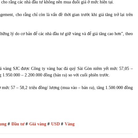
cho rằng các nhà đầu tư không nên mua đuổi giá ở mức hiện tại.
nt, cho rằng chỉ còn là vấn đề thời gian trước khi giá tăng trở lại trên
hững lý do cơ bản để các nhà đầu tư giữ vàng và để giá tăng cao hơn”, theo
 giá vàng SJC được Công ty vàng bạc đá quý Sài Gòn niêm yết mức 57,05 –
g 1.950.000 – 2.200.000 đồng (bán ra) so với cuối phiên trước.
 mức 57 – 58,2 triệu đồng/ lượng (mua vào – bán ra), tăng 1.500.000 đồng
rung
#
Đầu tư
#
Giá vàng
#
USD
#
Vàng