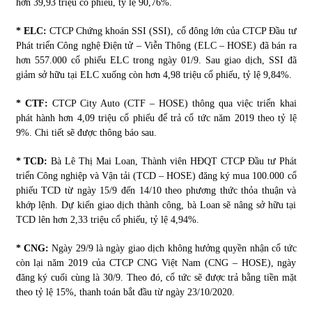
hơn 39,93 triệu cổ phiếu, tỷ lệ 90,76%.
* ELC:
CTCP Chứng khoán SSI (SSI), cổ đông lớn của CTCP Đầu tư
Chứng khoán ngày 30/5/2022: Top 10 cổ phiếu nổi bật
Phát triển Công nghệ Điện tử – Viễn Thông (ELC – HOSE) đã bán ra
31/05/2022
hơn 557.000 cổ phiếu ELC trong ngày 01/9. Sau giao dịch, SSI đã
giảm sở hữu tại ELC xuống còn hơn 4,98 triệu cổ phiếu, tỷ lệ 9,84%.
Phân tích giá tiền điện tử sau ngày thị trường lập kỷ lục
* CTF:
CTCP City Auto (CTF – HOSE) thông qua việc triển khai
vốn hóa
phát hành hơn 4,09 triệu cổ phiếu để trả cổ tức năm 2019 theo tỷ lệ
09/11/2021
9%. Chi tiết sẽ được thông báo sau.
Chứng khoán ngày 12/10/2021: Top 10 cổ phiếu nổi bật
* TCD:
Bà Lê Thị Mai Loan, Thành viên HĐQT CTCP Đầu tư Phát
13/10/2021
triển Công nghiệp và Vận tải (TCD – HOSE) đăng ký mua 100.000 cổ
phiếu TCD từ ngày 15/9 đến 14/10 theo phương thức thỏa thuận và
khớp lệnh. Dự kiến giao dịch thành công, bà Loan sẽ nâng sở hữu tại
TCD lên hơn 2,33 triệu cổ phiếu, tỷ lệ 4,94%.
Top 10 xe bán chạy nhất tháng 9/2021
13/10/2021
* CNG:
Ngày 29/9 là ngày giao dịch không hưởng quyền nhận cổ tức
còn lại năm 2019 của CTCP CNG Việt Nam (CNG – HOSE), ngày
đăng ký cuối cùng là 30/9. Theo đó, cổ tức sẽ được trả bằng tiền mặt
theo tỷ lệ 15%, thanh toán bắt đầu từ ngày 23/10/2020.