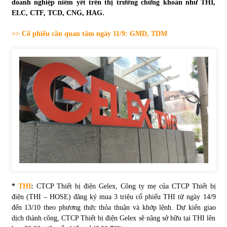
doanh nghiệp niêm yết trên thị trường chứng khoán như THI,
ELC, CTF, TCD, CNG, HAG.
Tự doanh ngày 3.6.2022: CTCK mua ròng 28,7 tỷ đồng
06/06/2022
>> Cổ phiếu cần quan tâm ngày 11/9: GMD, TDM
Top 10 tỷ phú giàu nhất thế giới – Bảng xếp hạng 2022
31/05/2022
Bất ổn từ các cuộc đấu giá đất ở Thanh Hoá
31/05/2022
Tiền gửi vào ngân hàng tiếp tục tăng mạnh
31/05/2022
*
THI
:
CTCP Thiết bị điện Gelex, Công ty mẹ của CTCP Thiết bị
điện (THI – HOSE) đăng ký mua 3 triệu cổ phiếu THI từ ngày 14/9
S&P Ratings cập nhật xếp hạng tín nhiệm của
đến 13/10 theo phương thức thỏa thuận và khớp lệnh. Dự kiến giao
Vietcombank và Eximbank
dịch thành công, CTCP Thiết bị điện Gelex sẽ nâng sở hữu tại THI lên
31/05/2022