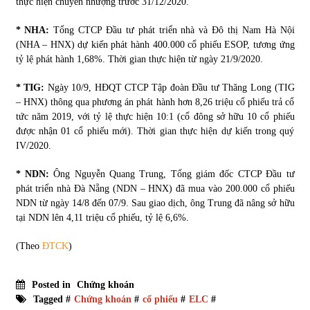
thực hiện chuyển nhượng trước 31/12/2020.
* NHA:
Tổng CTCP Đầu tư phát triển nhà và Đô thị Nam Hà Nội
(NHA – HNX) dự kiến phát hành 400.000 cổ phiếu ESOP, tương ứng
tỷ lệ phát hành 1,68%. Thời gian thực hiện từ ngày 21/9/2020.
* TIG:
Ngày 10/9, HĐQT CTCP Tập đoàn Đầu tư Thăng Long (TIG
– HNX) thông qua phương án phát hành hơn 8,26 triệu cổ phiếu trả cổ
tức năm 2019, với tỷ lệ thực hiện 10:1 (cổ đông sở hữu 10 cổ phiếu
được nhận 01 cổ phiếu mới). Thời gian thực hiện dự kiến trong quý
IV/2020.
* NDN:
Ông Nguyễn Quang Trung, Tổng giám đốc CTCP Đầu tư
phát triển nhà Đà Nẵng (NDN – HNX) đã mua vào 200.000 cổ phiếu
NDN từ ngày 14/8 đến 07/9. Sau giao dịch, ông Trung đã nâng sở hữu
tại NDN lên 4,11 triệu cổ phiếu, tỷ lệ 6,6%.
(Theo
ĐTCK
)
Posted in
Chứng khoán
Tagged #
Chứng khoán
#
cổ phiếu
#
ELC
#