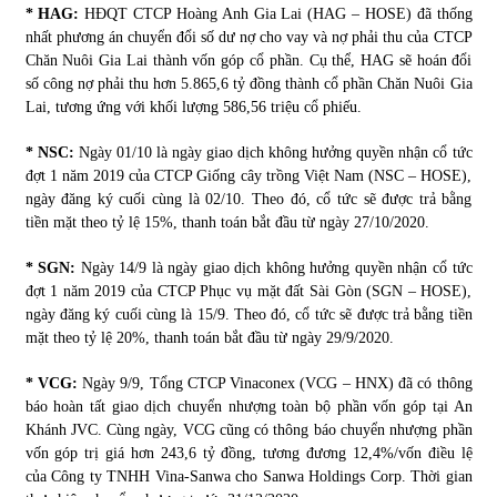
* HAG:
HĐQT CTCP Hoàng Anh Gia Lai (HAG – HOSE) đã thống
nhất phương án chuyển đổi số dư nợ cho vay và nợ phải thu của CTCP
Chăn Nuôi Gia Lai thành vốn góp cổ phần. Cụ thể, HAG sẽ hoán đổi
số công nợ phải thu hơn 5.865,6 tỷ đồng thành cổ phần Chăn Nuôi Gia
Lai, tương ứng với khối lượng 586,56 triệu cổ phiếu.
* NSC:
Ngày 01/10 là ngày giao dịch không hưởng quyền nhận cổ tức
đợt 1 năm 2019 của CTCP Giống cây trồng Việt Nam (NSC – HOSE),
ngày đăng ký cuối cùng là 02/10. Theo đó, cổ tức sẽ được trả bằng
tiền mặt theo tỷ lệ 15%, thanh toán bắt đầu từ ngày 27/10/2020.
* SGN:
Ngày 14/9 là ngày giao dịch không hưởng quyền nhận cổ tức
đợt 1 năm 2019 của CTCP Phục vụ mặt đất Sài Gòn (SGN – HOSE),
ngày đăng ký cuối cùng là 15/9. Theo đó, cổ tức sẽ được trả bằng tiền
mặt theo tỷ lệ 20%, thanh toán bắt đầu từ ngày 29/9/2020.
* VCG:
Ngày 9/9, Tổng CTCP Vinaconex (VCG – HNX) đã có thông
báo hoàn tất giao dịch chuyển nhượng toàn bộ phần vốn góp tại An
Khánh JVC. Cùng ngày, VCG cũng có thông báo chuyển nhượng phần
vốn góp trị giá hơn 243,6 tỷ đồng, tương đương 12,4%/vốn điều lệ
của Công ty TNHH Vina-Sanwa cho Sanwa Holdings Corp. Thời gian