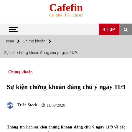
Skip
Cafefin
to
content
Cà phê Tài chính
TOP
Home
Chứng khoán
TOP
Sự kiện chứng khoán đáng chú ý ngày 11/9
Top 10 cổ phiếu rẻ nhất TTCK Việt Nam ngày 5/7/2022
05/07/2022
Chứng khoán
Sự kiện chứng khoán đáng chú ý ngày 11/9
Top 10 mặt hàng Việt Nam nhập khẩu nhiều nhất tháng
5/2022
15/06/2022
Triển Stock
11/09/2020
Top 10 mặt hàng Việt Nam xuất khẩu nhiều nhất tháng
5/2022
Thông tin lịch sự kiện chứng khoán đáng chú ý ngày 11/9 về các
07/06/2022