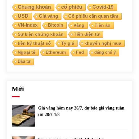
Chứng khoán
cổ phiếu
Covid-19
USD
Giá vàng
Cổ phiếu cần quan tâm
VN-Index
Bitcoin
Vàng
Tiền ảo
Sự kiện chứng khoán
Tiền điện tử
tiền kỹ thuật số
Tỷ giá
khuyến nghị mua
Ngoại tệ
Ethereum
Fed
đáng chú ý
Đầu tư
Mới
Giá vàng hôm nay 26/7, dự báo giá vàng tuần
tới 28/7-1/8