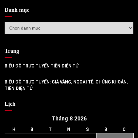
Danh mục
Danh
mục
Trang
BIỂU ĐỒ TRỰC TUYẾN TIỀN ĐIỆN TỬ
BIỂU ĐỒ TRỰC TUYẾN: GIÁ VÀNG, NGOẠI TỆ, CHỨNG KHOÁN,
TIỀN ĐIỆN TỬ
Lịch
Tháng 8 2026
H
B
T
N
S
B
C