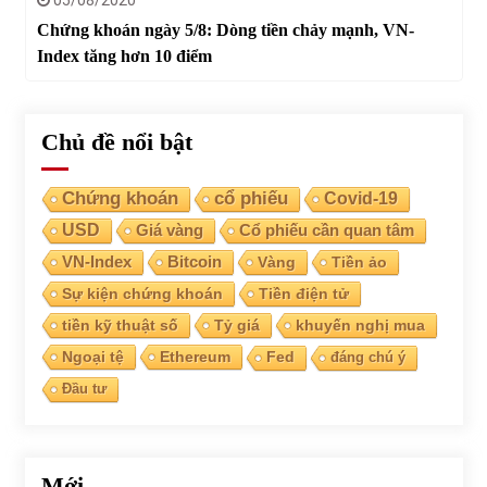
Chứng khoán ngày 5/8: Dòng tiền chảy mạnh, VN-
Index tăng hơn 10 điểm
Chủ đề nổi bật
Chứng khoán
cổ phiếu
Covid-19
USD
Giá vàng
Cổ phiếu cần quan tâm
VN-Index
Bitcoin
Vàng
Tiền ảo
Sự kiện chứng khoán
Tiền điện tử
tiền kỹ thuật số
Tỷ giá
khuyến nghị mua
Ngoại tệ
Ethereum
Fed
đáng chú ý
Đầu tư
Mới