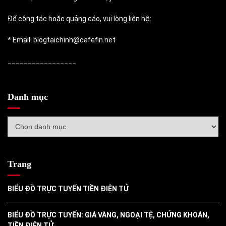
Để cộng tác hoặc quảng cáo, vui lòng liên hệ:
* Email: blogtaichinh@cafefin.net
_________________
Danh mục
Danh
mục
Trang
BIỂU ĐỒ TRỰC TUYẾN TIỀN ĐIỆN TỬ
BIỂU ĐỒ TRỰC TUYẾN: GIÁ VÀNG, NGOẠI TỆ, CHỨNG KHOÁN,
TIỀN ĐIỆN TỬ