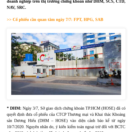
doanh nghiệp trên thị trường chứng khoán như DHM, SCS, CTD,
NAV, SRC.
Tự doanh ngày 3.6.2022: CTCK mua ròng 28,7 tỷ đồng
06/06/2022
>> Cổ phiếu cần quan tâm ngày 7/7: FPT, HPG, SAB
Top 10 tỷ phú giàu nhất thế giới – Bảng xếp hạng 2022
31/05/2022
Bất ổn từ các cuộc đấu giá đất ở Thanh Hoá
31/05/2022
Tiền gửi vào ngân hàng tiếp tục tăng mạnh
31/05/2022
* DHM:
Ngày 3/7, Sở giao dịch chứng khoán TP.HCM (HOSE) đã có
quyết định đưa cổ phiếu của CTCP Thương mại và Khai thác Khoáng
S&P Ratings cập nhật xếp hạng tín nhiệm của
sản Dương Hiếu (DHM – HOSE) vào diện cảnh báo kể từ ngày
Vietcombank và Eximbank
10/7/2020. Nguyên nhân do, ý kiến kiểm toán ngoại trừ đối với BCTC
31/05/2022