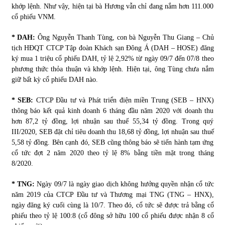
khớp lệnh. Như vậy, hiện tại bà Hương vẫn chỉ đang nắm hơn 111.000
cổ phiếu VNM.
* DAH:
Ông Nguyễn Thanh Tùng, con bà Nguyễn Thu Giang – Chủ
tịch HĐQT CTCP Tập đoàn Khách sạn Đông Á (DAH – HOSE) đăng
ký mua 1 triệu cổ phiếu DAH, tỷ lệ 2,92% từ ngày 09/7 đến 07/8 theo
phương thức thỏa thuận và khớp lệnh. Hiện tại, ông Tùng chưa nắm
giữ bất kỳ cổ phiếu DAH nào.
* SEB:
CTCP Đầu tư và Phát triển điện miền Trung (SEB – HNX)
thông báo kết quả kinh doanh 6 tháng đầu năm 2020 với doanh thu
hơn 87,2 tỷ đồng, lợi nhuận sau thuế 55,34 tỷ đồng. Trong quý
III/2020, SEB đặt chỉ tiêu doanh thu 18,68 tỷ đồng, lợi nhuận sau thuế
5,58 tỷ đồng. Bên cạnh đó, SEB cũng thông báo sẽ tiến hành tạm ứng
cổ tức đợt 2 năm 2020 theo tỷ lệ 8% bằng tiền mặt trong tháng
8/2020.
* TNG:
Ngày 09/7 là ngày giao dịch không hưởng quyền nhận cổ tức
năm 2019 của CTCP Đầu tư và Thương mại TNG (TNG – HNX),
ngày đăng ký cuối cùng là 10/7. Theo đó, cổ tức sẽ được trả bằng cổ
phiếu theo tỷ lệ 100:8 (cổ đông sở hữu 100 cổ phiếu được nhận 8 cổ