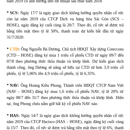
năm 2019 có ảnh hưởng đến lợi nhuận sau thuế năm 2018.
* SCS:
Ngày 17/7 là ngày giao dịch không hưởng quyền nhận cổ tức
Chứng khoán ngày 30/5/2022: Top 10 cổ phiếu nổi bật
còn lại năm 2019 của CTCP Dịch vụ hàng hóa Sài Gòn (SCS –
31/05/2022
HOSE), ngày đăng ký cuối cùng là 20/7. Theo đó, cổ tức sẽ được trả
bằng tiền mặt theo tỷ lệ 50%, thanh toán dự kiến bắt đầu từ ngày
31/7/2020.
Phân tích giá tiền điện tử sau ngày thị trường lập kỷ lục
vốn hóa
*
CTD
:
Ông Nguyễn Bá Dương, Chủ tịch HĐQT Xây dựng Coteccons
09/11/2021
(CTD – HOSE) đăng ký mua 1 triệu cổ phiếu CTD từ ngày 09/7 đến
07/8 theo phương thức thỏa thuận và khớp lệnh. Dự kiến giao dịch
Chứng khoán ngày 12/10/2021: Top 10 cổ phiếu nổi bật
thành công, ông Dương sẽ nâng sở hữu tại CTD từ hơn 3,9 triệu cổ
13/10/2021
phiếu, tỷ lệ 5,06% lên 4,9 triệu cổ phiếu, tỷ lệ 6,35%.
* NAV:
Ông Hoàng Kiều Phong, Thành viên HĐQT CTCP Nam Việt
(NAV – HOSE) đăng ký mua 1,6 triệu cổ phiếu NAV, tỷ lệ 20% từ
Top 10 xe bán chạy nhất tháng 9/2021
ngày 08/7 đến 31/7 theo phương thức thỏa thuận và khớp lệnh. Hiện
13/10/2021
tại, ông Phong chưa nắm giữ bất kỳ cổ phiếu NAV nào.
* HAS:
Ngày 14/7 là ngày giao dịch không hưởng quyền nhận cổ tức
năm 2019 của CTCP Hacisco (HAS – HOSE), ngày đăng ký cuối cùng
là 15/7. Theo đó, cổ tức sẽ được trả bằng tiền mặt theo tỷ lệ 6%, thanh