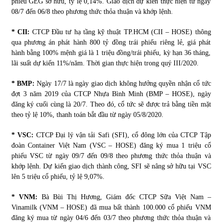
phiếu GEG sở hữu, tỷ lệ 0,14%. Giao dịch dự kiến thực hiện từ ngày
08/7 đến 06/8 theo phương thức thỏa thuận và khớp lệnh.
* CII:
CTCP Đầu tư hạ tầng kỹ thuật TP.HCM (CII – HOSE) thông
qua phương án phát hành 800 tỷ đồng trái phiếu riêng lẻ, giá phát
hành bằng 100% mệnh giá là 1 triệu đồng/trái phiếu, kỳ hạn 36 tháng,
lãi suất dự kiến 11%/năm. Thời gian thực hiện trong quý III/2020.
* BMP:
Ngày 17/7 là ngày giao dịch không hưởng quyền nhận cổ tức
đợt 3 năm 2019 của CTCP Nhựa Bình Minh (BMP – HOSE), ngày
đăng ký cuối cùng là 20/7. Theo đó, cổ tức sẽ được trả bằng tiền mặt
theo tỷ lệ 10%, thanh toán bắt đầu từ ngày 05/8/2020.
* VSC:
CTCP Đại lý vận tải Safi (SFI), cổ đông lớn của CTCP Tập
đoàn Container Việt Nam (VSC – HOSE) đăng ký mua 1 triệu cổ
phiếu VSC từ ngày 09/7 đến 09/8 theo phương thức thỏa thuận và
khớp lệnh. Dự kiến giao dịch thành công, SFI sẽ nâng sở hữu tại VSC
lên 5 triệu cổ phiếu, tỷ lệ 9,07%.
* VNM:
Bà Bùi Thị Hương, Giám đốc CTCP Sữa Việt Nam –
Vinamilk (VNM – HOSE) đã mua bất thành 100.000 cổ phiếu VNM
đăng ký mua từ ngày 04/6 đến 03/7 theo phương thức thỏa thuận và