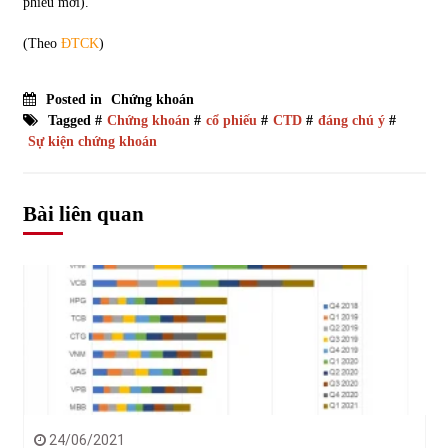
phiếu mới).
(Theo
ĐTCK
)
Posted in
Chứng khoán
Tagged #
Chứng khoán
#
cổ phiếu
#
CTD
#
đáng chú ý
#
Sự kiện chứng khoán
Bài liên quan
24/06/2021