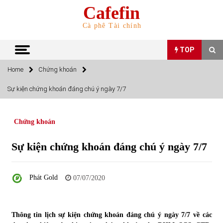
Skip
Cafefin
to
content
Cà phê Tài chính
TOP
Home
Chứng khoán
TOP
Sự kiện chứng khoán đáng chú ý ngày 7/7
Top 10 cổ phiếu rẻ nhất TTCK Việt Nam ngày 5/7/2022
05/07/2022
Chứng khoán
Sự kiện chứng khoán đáng chú ý ngày 7/7
Top 10 mặt hàng Việt Nam nhập khẩu nhiều nhất tháng
5/2022
15/06/2022
Phát Gold
07/07/2020
Top 10 mặt hàng Việt Nam xuất khẩu nhiều nhất tháng
5/2022
Thông tin lịch sự kiện chứng khoán đáng chú ý ngày 7/7 về các
07/06/2022