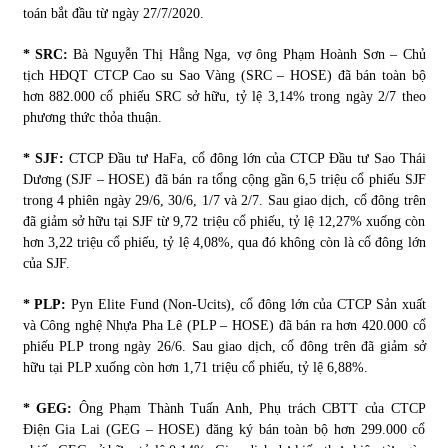
toán bắt đầu từ ngày 27/7/2020.
* SRC:
Bà Nguyễn Thị Hằng Nga, vợ ông Phạm Hoành Sơn – Chủ
tịch HĐQT CTCP Cao su Sao Vàng (SRC – HOSE) đã bán toàn bộ
hơn 882.000 cổ phiếu SRC sở hữu, tỷ lệ 3,14% trong ngày 2/7 theo
phương thức thỏa thuận.
* SJF:
CTCP Đầu tư HaFa, cổ đông lớn của CTCP Đầu tư Sao Thái
Dương (SJF – HOSE) đã bán ra tổng cộng gần 6,5 triệu cổ phiếu SJF
trong 4 phiên ngày 29/6, 30/6, 1/7 và 2/7. Sau giao dịch, cổ đông trên
đã giảm sở hữu tại SJF từ 9,72 triệu cổ phiếu, tỷ lệ 12,27% xuống còn
hơn 3,22 triệu cổ phiếu, tỷ lệ 4,08%, qua đó không còn là cổ đông lớn
của SJF.
* PLP:
Pyn Elite Fund (Non-Ucits), cổ đông lớn của CTCP Sản xuất
và Công nghệ Nhựa Pha Lê (PLP – HOSE) đã bán ra hơn 420.000 cổ
phiếu PLP trong ngày 26/6. Sau giao dịch, cổ đông trên đã giảm sở
hữu tại PLP xuống còn hơn 1,71 triệu cổ phiếu, tỷ lệ 6,88%.
* GEG:
Ông Phạm Thành Tuấn Anh, Phụ trách CBTT của CTCP
Điện Gia Lai (GEG – HOSE) đăng ký bán toàn bộ hơn 299.000 cổ