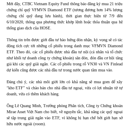
Mới đây, CTBC Vietnam Equity Fund thông báo đăng ký mua 21 triệu
chứng chỉ quỹ VFMVN Diamond ETF (tương đương hơn 14% lượng
chứng chỉ quỹ đang lưu hành), thời gian thực hiện từ 7/9 đến
6/10/2020, thông qua phương thức khớp lệnh hoặc thỏa thuận qua hệ
thống giao dịch của HOSE.
Thông tin trên được giới đầu tư hào hứng đón nhận, kỳ vọng sẽ có tác
động tích cực tới những cổ phiếu trong danh mục VFMVN Diamond
ETF. Theo đó, các cổ phiếu được nhà đầu tư nội (cá nhân và tổ chức
như khối tự doanh công ty chứng khoán) săn đón, đón đầu cơ hội tăng
giá khi các quỹ giải ngân. Các cổ phiếu trong rổ VN30 và VN Finlead
dự kiến cũng được các nhà đầu tư trong nước quan tâm mua vào.
Đáng chú ý, các nhà môi giới lớn có khả năng sẽ mua gom để xây
“kho ETF” và chào bán cho nhà đầu tư ngoại, vừa có lợi nhuận từ tự
doanh, vừa có thêm khách hàng.
Ông Lê Quang Minh, Trưởng phòng Phân tích, Công ty Chứng khoán
Mirae Asset Việt Nam cho biết, về nguyên tắc, khả năng các quỹ ngoại
sẽ tập trung giải ngân vào ETF, vì không bị hạn chế bởi giới hạn sở
hữu nước ngoài (room).