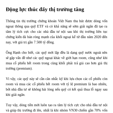
Động lực thúc đẩy thị trường tăng
Thông tin thị trường chứng khoán Việt Nam thu hút được dòng vốn
ngoại thông qua quỹ ETF và có khả năng sẽ sớm giải ngân đã tạo ra
tâm lý tích cực cho các nhà đầu tư nội sau khi thị trường liên tục
chứng kiến đà bán ròng mạnh của khối ngoại kể từ đầu năm 2020 đến
nay, với giá trị gần 7.500 tỷ đồng.
Ông Hạnh cho biết, các quỹ mới lập đều là dạng quỹ nước ngoài nên
sẽ gặp vấn đề như các quỹ ngoại khác về giới hạn room, cũng như khi
mua cổ phiếu hết room trong cùng khối phải trả giá cao hơn giá thị
trường (premium).
Vì vậy, các quỹ này sẽ cần cân nhắc kỹ khi lựa chọn các cổ phiếu còn
room và mua các cổ phiếu hết room với tỷ lệ premium là bao nhiêu,
bởi nhà đầu tư sẽ không hài lòng nếu quỹ có kết quả thua lỗ ngay sau
khi giải ngân.
Tuy vậy, dòng tiền mới luôn tạo ra tâm lý tích cực cho nhà đầu tư nội
và giúp thị trường đi lên, nhất là khi nhóm VN30 chiếm gần 70% vốn