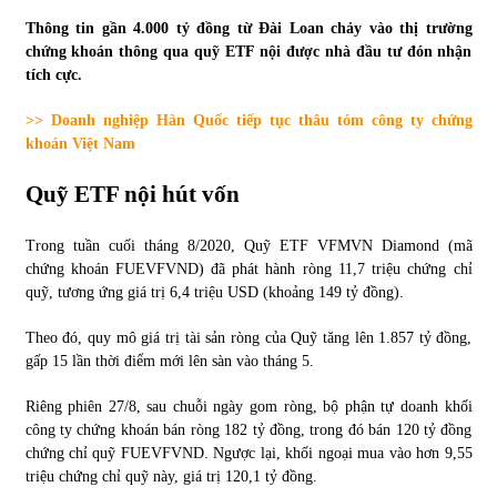
Thông tin gần 4.000 tỷ đồng từ Đài Loan chảy vào thị trường
Tự doanh ngày 3.6.2022: CTCK mua ròng 28,7 tỷ đồng
chứng khoán thông qua quỹ ETF nội được nhà đầu tư đón nhận
06/06/2022
tích cực.
>> Doanh nghiệp Hàn Quốc tiếp tục thâu tóm công ty chứng
Top 10 tỷ phú giàu nhất thế giới – Bảng xếp hạng 2022
khoán Việt Nam
31/05/2022
Quỹ ETF nội hút vốn
Bất ổn từ các cuộc đấu giá đất ở Thanh Hoá
Trong tuần cuối tháng 8/2020, Quỹ ETF VFMVN Diamond (mã
31/05/2022
chứng khoán FUEVFVND) đã phát hành ròng 11,7 triệu chứng chỉ
quỹ, tương ứng giá trị 6,4 triệu USD (khoảng 149 tỷ đồng).
Theo đó, quy mô giá trị tài sản ròng của Quỹ tăng lên 1.857 tỷ đồng,
Tiền gửi vào ngân hàng tiếp tục tăng mạnh
gấp 15 lần thời điểm mới lên sàn vào tháng 5.
31/05/2022
Riêng phiên 27/8, sau chuỗi ngày gom ròng, bộ phận tự doanh khối
công ty chứng khoán bán ròng 182 tỷ đồng, trong đó bán 120 tỷ đồng
S&P Ratings cập nhật xếp hạng tín nhiệm của
chứng chỉ quỹ FUEVFVND. Ngược lại, khối ngoại mua vào hơn 9,55
Vietcombank và Eximbank
triệu chứng chỉ quỹ này, giá trị 120,1 tỷ đồng.
31/05/2022