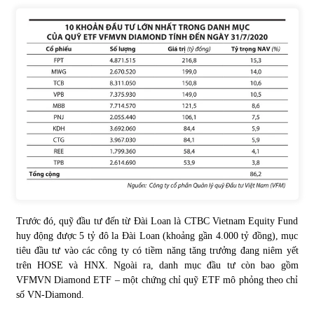
Chứng khoán ngày 30/5/2022: Top 10 cổ phiếu nổi bật
31/05/2022
Phân tích giá tiền điện tử sau ngày thị trường lập kỷ lục
vốn hóa
09/11/2021
Chứng khoán ngày 12/10/2021: Top 10 cổ phiếu nổi bật
13/10/2021
Trước đó, quỹ đầu tư đến từ Đài Loan là CTBC Vietnam Equity Fund
Top 10 xe bán chạy nhất tháng 9/2021
huy động được 5 tỷ đô la Đài Loan (khoảng gần 4.000 tỷ đồng), mục
13/10/2021
tiêu đầu tư vào các công ty có tiềm năng tăng trưởng đang niêm yết
trên HOSE và HNX. Ngoài ra, danh mục đầu tư còn bao gồm
VFMVN Diamond ETF – một chứng chỉ quỹ ETF mô phỏng theo chỉ
số VN-Diamond.