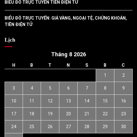
BIỂU ĐỒ TRỰC TUYẾN TIỀN ĐIỆN TỬ
BIỂU ĐỒ TRỰC TUYẾN: GIÁ VÀNG, NGOẠI TỆ, CHỨNG KHOÁN,
TIỀN ĐIỆN TỬ
Lịch
Tháng 8 2026
H
B
T
N
S
B
C
1
2
3
4
5
6
7
8
9
10
11
12
13
14
15
16
17
18
19
20
21
22
23
24
25
26
27
28
29
30