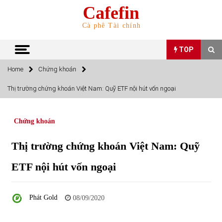
Skip
Cafefin
to
content
Cà phê Tài chính
TOP
Home
Chứng khoán
TOP
Thị trường chứng khoán Việt Nam: Quỹ ETF nội hút vốn ngoại
Top 10 cổ phiếu rẻ nhất TTCK Việt Nam ngày 5/7/2022
05/07/2022
Chứng khoán
Thị trường chứng khoán Việt Nam: Quỹ
Top 10 mặt hàng Việt Nam nhập khẩu nhiều nhất tháng
5/2022
ETF nội hút vốn ngoại
15/06/2022
Top 10 mặt hàng Việt Nam xuất khẩu nhiều nhất tháng
Phát Gold
08/09/2020
5/2022
07/06/2022