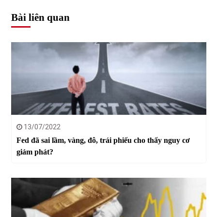
Bài liên quan
Chứng khoán ngày 30/5/2022: Top 10 cổ phiếu nổi bật
31/05/2022
Phân tích giá tiền điện tử sau ngày thị trường lập kỷ lục
vốn hóa
09/11/2021
Chứng khoán ngày 12/10/2021: Top 10 cổ phiếu nổi bật
13/10/2021
13/07/2022
Fed đã sai lầm, vàng, đô, trái phiếu cho thấy nguy cơ
giảm phát?
Top 10 xe bán chạy nhất tháng 9/2021
13/10/2021