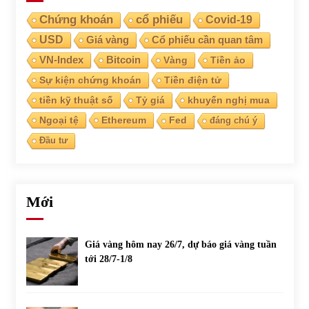
Chứng khoán
cổ phiếu
Covid-19
USD
Giá vàng
Cổ phiếu cần quan tâm
VN-Index
Bitcoin
Vàng
Tiền ảo
Sự kiện chứng khoán
Tiền điện tử
tiền kỹ thuật số
Tỷ giá
khuyến nghị mua
Ngoại tệ
Ethereum
Fed
đáng chú ý
Đầu tư
Mới
Giá vàng hôm nay 26/7, dự báo giá vàng tuần
tới 28/7-1/8