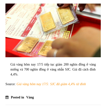
Tự doanh ngày 3.6.2022: CTCK mua ròng 28,7 tỷ đồng
06/06/2022
Top 10 tỷ phú giàu nhất thế giới – Bảng xếp hạng 2022
31/05/2022
Bất ổn từ các cuộc đấu giá đất ở Thanh Hoá
31/05/2022
Giá vàng hôm nay 17/5 tiếp tục giảm 200 nghìn đồng ở vàng
miếng và 700 nghìn đồng ở vàng nhẫn SJC. Giá đã cách đỉnh
Tiền gửi vào ngân hàng tiếp tục tăng mạnh
4,4%.
31/05/2022
Source:
Giá vàng hôm nay 17/5: SJC đã giảm 4,4% từ đỉnh
S&P Ratings cập nhật xếp hạng tín nhiệm của
Posted in
Vàng
Vietcombank và Eximbank
31/05/2022