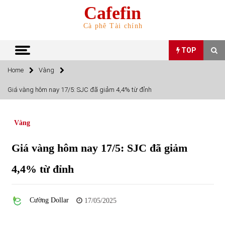
Skip
Cafefin
to
content
Cà phê Tài chính
TOP
Home
Vàng
TOP
Giá vàng hôm nay 17/5: SJC đã giảm 4,4% từ đỉnh
Top 10 cổ phiếu rẻ nhất TTCK Việt Nam ngày 5/7/2022
05/07/2022
Vàng
Giá vàng hôm nay 17/5: SJC đã giảm
Top 10 mặt hàng Việt Nam nhập khẩu nhiều nhất tháng
5/2022
4,4% từ đỉnh
15/06/2022
Top 10 mặt hàng Việt Nam xuất khẩu nhiều nhất tháng
Cường Dollar
17/05/2025
5/2022
07/06/2022