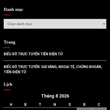
Danh mục
Danh
mục
Trang
BIỂU ĐỒ TRỰC TUYẾN TIỀN ĐIỆN TỬ
BIỂU ĐỒ TRỰC TUYẾN: GIÁ VÀNG, NGOẠI TỆ, CHỨNG KHOÁN,
TIỀN ĐIỆN TỬ
Lịch
Tháng 8 2026
H
B
T
N
S
B
C