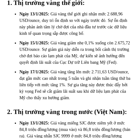
1. Thị trường vàng thế giới:
Chứng khoán ngày 30/5/2022: Top 10 cổ phiếu nổi bật
Ngày 13/1/2025:
Giá vàng thế giới ghi nhận mức 2.688,96
31/05/2022
USD/ounce, duy trì ổn định so với ngày trước đó. Sự ổn định
này phản ánh tâm lý chờ đợi của nhà đầu tư trước các dữ liệu
kinh tế quan trọng sắp được công bố.
Phân tích giá tiền điện tử sau ngày thị trường lập kỷ lục
Ngày 15/1/2025:
Giá vàng giảm nhẹ 0,1% xuống còn 2.675,72
vốn hóa
USD/ounce. Sự giảm giá này diễn ra trong bối cảnh thị trường
09/11/2021
chờ đợi báo cáo lạm phát của Mỹ, dự kiến sẽ ảnh hưởng đến
quyết định lãi suất của Cục Dự trữ Liên bang Mỹ (Fed).
Chứng khoán ngày 12/10/2021: Top 10 cổ phiếu nổi bật
Ngày 17/1/2025:
Giá vàng tăng lên mức 2.711,63 USD/ounce,
13/10/2021
đạt gần mức cao nhất trong 5 tuần và ghi nhận tuần tăng thứ ba
liên tiếp với mức tăng 1%. Sự gia tăng này được thúc đẩy bởi
kỳ vọng Fed sẽ cắt giảm lãi suất sau khi dữ liệu lạm phát của
Mỹ cho thấy xu hướng giảm.
Top 10 xe bán chạy nhất tháng 9/2021
13/10/2021
2. Thị trường vàng trong nước (Việt Nam):
Ngày 13/1/2025:
Giá vàng miếng SJC được niêm yết ở mức
84,8 triệu đồng/lượng (mua vào) và 86,8 triệu đồng/lượng (bán
ra). Giá vàng nhẫn SJC 9999 ở mức 84,8 triệu đồng/lượng