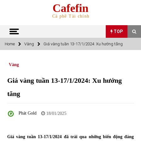
Skip
Cafefin
to
content
Cà phê Tài chính
TOP
Home
Vàng
Giá vàng tuần 13-17/1/2024: Xu hướng tăng
TOP
Vàng
Top 10 cổ phiếu rẻ nhất TTCK Việt Nam ngày 5/7/2022
05/07/2022
Giá vàng tuần 13-17/1/2024: Xu hướng
tăng
Top 10 mặt hàng Việt Nam nhập khẩu nhiều nhất tháng
5/2022
15/06/2022
Phát Gold
18/01/2025
Top 10 mặt hàng Việt Nam xuất khẩu nhiều nhất tháng
5/2022
07/06/2022
Giá vàng tuần 13-17/1/2024 đã trải qua những biến động đáng