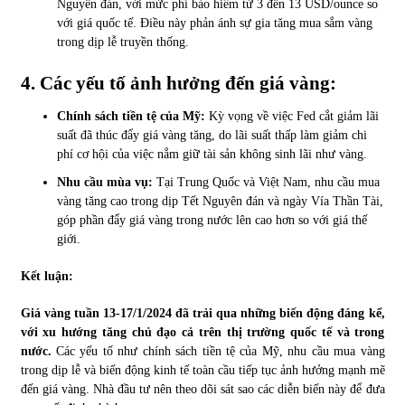
Nguyên đán, với mức phí bảo hiểm từ 3 đến 13 USD/ounce so
với giá quốc tế. Điều này phản ánh sự gia tăng mua sắm vàng
trong dịp lễ truyền thống.
4. Các yếu tố ảnh hưởng đến giá vàng:
Chính sách tiền tệ của Mỹ:
Kỳ vọng về việc Fed cắt giảm lãi
suất đã thúc đẩy giá vàng tăng, do lãi suất thấp làm giảm chi
phí cơ hội của việc nắm giữ tài sản không sinh lãi như vàng.
Nhu cầu mùa vụ:
Tại Trung Quốc và Việt Nam, nhu cầu mua
vàng tăng cao trong dịp Tết Nguyên đán và ngày Vía Thần Tài,
góp phần đẩy giá vàng trong nước lên cao hơn so với giá thế
giới.
Kết luận:
Giá vàng tuần 13-17/1/2024 đã trải qua những biến động đáng kể,
với xu hướng tăng chủ đạo cả trên thị trường quốc tế và trong
nước.
Các yếu tố như chính sách tiền tệ của Mỹ, nhu cầu mua vàng
trong dịp lễ và biến động kinh tế toàn cầu tiếp tục ảnh hưởng mạnh mẽ
đến giá vàng. Nhà đầu tư nên theo dõi sát sao các diễn biến này để đưa