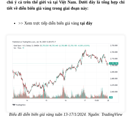
chú ý cả trên thế giới và tại Việt Nam. Dưới đây là tổng hợp chi
tiết về diễn biến giá vàng trong giai đoạn này:
Tự doanh ngày 3.6.2022: CTCK mua ròng 28,7 tỷ đồng
06/06/2022
>> Xem trực tiếp diễn biến giá vàng
tại đây
Top 10 tỷ phú giàu nhất thế giới – Bảng xếp hạng 2022
31/05/2022
Bất ổn từ các cuộc đấu giá đất ở Thanh Hoá
31/05/2022
Tiền gửi vào ngân hàng tiếp tục tăng mạnh
31/05/2022
Biểu đồ diễn biến giá vàng tuần 13-17/1/2024. Nguồn:
TradingView
S&P Ratings cập nhật xếp hạng tín nhiệm của
Vietcombank và Eximbank
31/05/2022