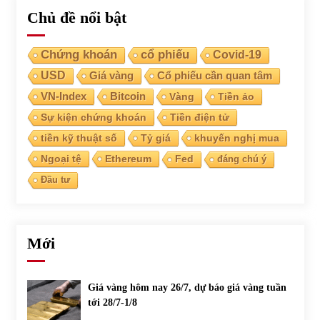
Chủ đề nổi bật
Chứng khoán
cổ phiếu
Covid-19
USD
Giá vàng
Cổ phiếu cần quan tâm
VN-Index
Bitcoin
Vàng
Tiền ảo
Sự kiện chứng khoán
Tiền điện tử
tiền kỹ thuật số
Tỷ giá
khuyến nghị mua
Ngoại tệ
Ethereum
Fed
đáng chú ý
Đầu tư
Mới
Giá vàng hôm nay 26/7, dự báo giá vàng tuần
tới 28/7-1/8