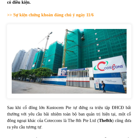
có điều kiện.
Tự doanh ngày 3.6.2022: CTCK mua ròng 28,7 tỷ đồng
>> Sự kiện chứng khoán đáng chú ý ngày 11/6
06/06/2022
Top 10 tỷ phú giàu nhất thế giới – Bảng xếp hạng 2022
31/05/2022
Bất ổn từ các cuộc đấu giá đất ở Thanh Hoá
31/05/2022
Tiền gửi vào ngân hàng tiếp tục tăng mạnh
31/05/2022
Sau khi cổ đông lớn Kustocem Pte tự đứng ra triệu tập ĐHCĐ bất
thường với yêu cầu bãi nhiệm toàn bộ ban quản trị hiện tại, một cổ
đông ngoại khác của Coteccons là The 8th Pte Ltd (
The8th
) cũng đưa
S&P Ratings cập nhật xếp hạng tín nhiệm của
ra yêu cầu tương tự.
Vietcombank và Eximbank
31/05/2022