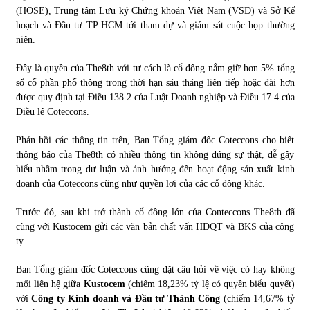
(HOSE), Trung tâm Lưu ký Chứng khoán Việt Nam (VSD) và Sở Kế
hoạch và Đầu tư TP HCM tới tham dự và giám sát cuộc họp thường
niên.
Đây là quyền của The8th với tư cách là cổ đông nắm giữ hơn 5% tổng
số cổ phần phổ thông trong thời hạn sáu tháng liên tiếp hoặc dài hơn
được quy định tại Điều 138.2 của Luật Doanh nghiệp và Điều 17.4 của
Điều lệ Coteccons.
Phản hồi các thông tin trên, Ban Tổng giám đốc Coteccons cho biết
thông báo của The8th có nhiều thông tin không đúng sự thật, dễ gây
hiểu nhầm trong dư luận và ảnh hưởng đến hoạt động sản xuất kinh
doanh của Coteccons cũng như quyền lợi của các cổ đông khác.
Trước đó, sau khi trở thành cổ đông lớn của Conteccons The8th đã
cùng với Kustocem gửi các văn bản chất vấn HĐQT và BKS của công
ty.
Ban Tổng giám đốc Coteccons cũng đặt câu hỏi về việc có hay không
mối liên hệ giữa
Kustocem
(chiếm 18,23% tỷ lệ có quyền biểu quyết)
với
Công ty Kinh doanh và Đầu tư Thành Công
(chiếm 14,67% tỷ