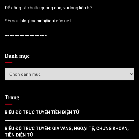
Để cộng tác hoặc quảng cáo, vui lòng liên hệ:
* Email: blogtaichinh@cafefin.net
_________________
Danh mục
Danh
mục
Trang
BIỂU ĐỒ TRỰC TUYẾN TIỀN ĐIỆN TỬ
BIỂU ĐỒ TRỰC TUYẾN: GIÁ VÀNG, NGOẠI TỆ, CHỨNG KHOÁN,
TIỀN ĐIỆN TỬ