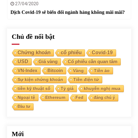
27/04/2020
Dịch Covid-19 sẽ biến đổi ngành hàng không mãi mãi?
Chủ đề nổi bật
Chứng khoán
cổ phiếu
Covid-19
USD
Giá vàng
Cổ phiếu cần quan tâm
VN-Index
Bitcoin
Vàng
Tiền ảo
Sự kiện chứng khoán
Tiền điện tử
tiền kỹ thuật số
Tỷ giá
khuyến nghị mua
Ngoại tệ
Ethereum
Fed
đáng chú ý
Đầu tư
Mới