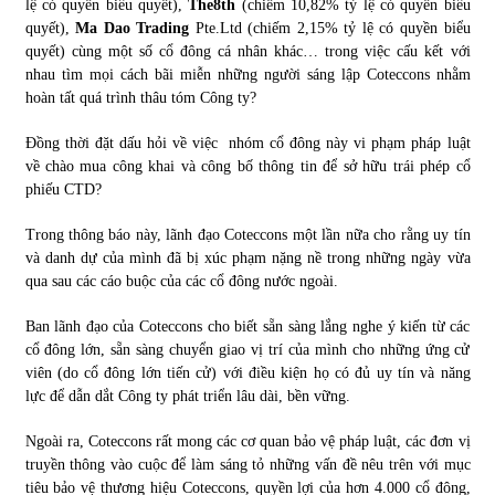
lệ có quyền biểu quyết),
The8th
(chiếm 10,82% tỷ lệ có quyền biểu
quyết),
Ma Dao Trading
Pte.Ltd (chiếm 2,15% tỷ lệ có quyền biểu
quyết) cùng một số cổ đông cá nhân khác… trong việc cấu kết với
nhau tìm mọi cách bãi miễn những người sáng lập Coteccons nhằm
hoàn tất quá trình thâu tóm Công ty?
Đồng thời đặt dấu hỏi về việc nhóm cổ đông này vi phạm pháp luật
về chào mua công khai và công bố thông tin để sở hữu trái phép cổ
phiếu CTD?
Trong thông báo này, lãnh đạo Coteccons một lần nữa cho rằng uy tín
và danh dự của mình đã bị xúc phạm nặng nề trong những ngày vừa
qua sau các cáo buộc của các cổ đông nước ngoài.
Ban lãnh đạo của Coteccons cho biết sẵn sàng lắng nghe ý kiến từ các
cổ đông lớn, sẵn sàng chuyển giao vị trí của mình cho những ứng cử
viên (do cổ đông lớn tiến cử) với điều kiện họ có đủ uy tín và năng
lực để dẫn dắt Công ty phát triển lâu dài, bền vững.
Ngoài ra, Coteccons rất mong các cơ quan bảo vệ pháp luật, các đơn vị
truyền thông vào cuộc để làm sáng tỏ những vấn đề nêu trên với mục
tiêu bảo vệ thương hiệu Coteccons, quyền lợi của hơn 4.000 cổ đông,