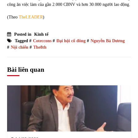
công ăn việc làm của gần 2.000 CBNV và hơn 30.000 người lao động.
(Theo
TheLEADER
)
Posted in
Kinh tế
Tagged #
Coteccons
#
Đại hội cổ đông
#
Nguyễn Bá Dương
#
Nội chiến
#
The8th
Bài liên quan