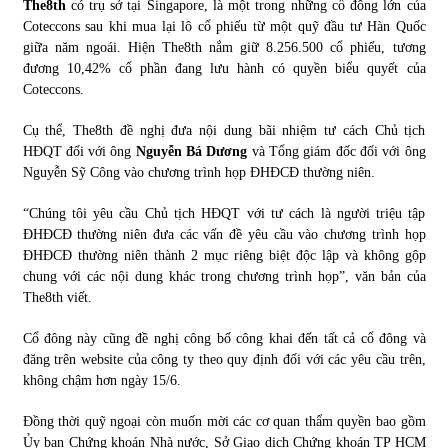
The8th
có trụ sở tại Singapore, là một trong những cổ đông lớn của
Coteccons sau khi mua lại lô cổ phiếu từ một quỹ đầu tư Hàn Quốc
Chứng khoán ngày 30/5/2022: Top 10 cổ phiếu nổi bật
giữa năm ngoái. Hiện The8th nắm giữ 8.256.500 cổ phiếu, tương
31/05/2022
đương 10,42% cổ phần đang lưu hành có quyền biểu quyết của
Coteccons.
Cụ thể, The8th đề nghị đưa nội dung bãi nhiệm tư cách Chủ tịch
Phân tích giá tiền điện tử sau ngày thị trường lập kỷ lục
HĐQT đối với ông
Nguyễn Bá Dương
và Tổng giám đốc đối với ông
vốn hóa
Nguyễn Sỹ Công vào chương trình họp ĐHĐCĐ thường niên.
09/11/2021
“Chúng tôi yêu cầu Chủ tịch HĐQT với tư cách là người triệu tập
Chứng khoán ngày 12/10/2021: Top 10 cổ phiếu nổi bật
ĐHĐCĐ thường niên đưa các vấn đề yêu cầu vào chương trình họp
13/10/2021
ĐHĐCĐ thường niên thành 2 mục riêng biệt độc lập và không gộp
chung với các nội dung khác trong chương trình họp”, văn bản của
The8th viết.
Top 10 xe bán chạy nhất tháng 9/2021
Cổ đông này cũng đề nghị công bố công khai đến tất cả cổ đông và
13/10/2021
đăng trên website của công ty theo quy định đối với các yêu cầu trên,
không chậm hơn ngày 15/6.
Đồng thời quỹ ngoại còn muốn mời các cơ quan thẩm quyền bao gồm
Ủy ban Chứng khoán Nhà nước, Sở Giao dịch Chứng khoán TP HCM