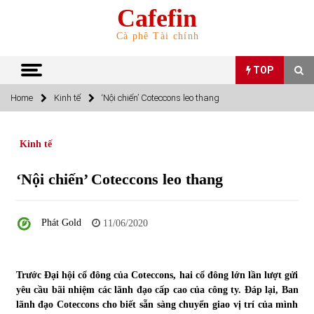
Skip
Cafefin
to
content
Cà phê Tài chính
TOP
Home
Kinh tế
‘Nội chiến’ Coteccons leo thang
TOP
Kinh tế
Top 10 cổ phiếu rẻ nhất TTCK Việt Nam ngày 5/7/2022
05/07/2022
‘Nội chiến’ Coteccons leo thang
Top 10 mặt hàng Việt Nam nhập khẩu nhiều nhất tháng
Phát Gold
11/06/2020
5/2022
15/06/2022
Trước Đại hội cổ đông của Coteccons, hai cổ đông lớn lần lượt gửi
Top 10 mặt hàng Việt Nam xuất khẩu nhiều nhất tháng
5/2022
yêu cầu bãi nhiệm các lãnh đạo cấp cao của công ty. Đáp lại, Ban
07/06/2022
lãnh đạo Coteccons cho biết sẵn sàng chuyển giao vị trí của mình