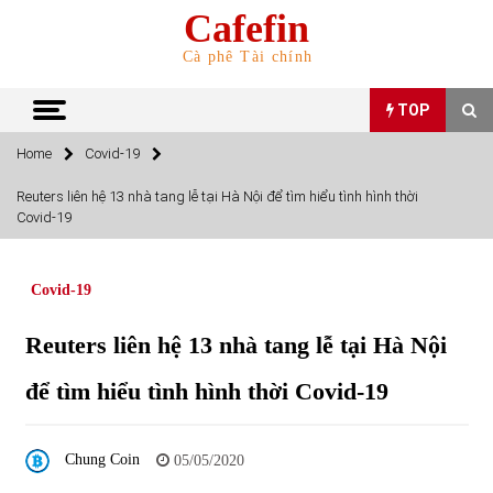
Skip
Cafefin
to
content
Cà phê Tài chính
TOP
Home
Covid-19
TOP
Reuters liên hệ 13 nhà tang lễ tại Hà Nội để tìm hiểu tình hình thời
Covid-19
Top 10 cổ phiếu rẻ nhất TTCK Việt Nam ngày 5/7/2022
05/07/2022
Covid-19
Top 10 mặt hàng Việt Nam nhập khẩu nhiều nhất tháng
Reuters liên hệ 13 nhà tang lễ tại Hà Nội
5/2022
15/06/2022
để tìm hiểu tình hình thời Covid-19
Top 10 mặt hàng Việt Nam xuất khẩu nhiều nhất tháng
5/2022
Chung Coin
05/05/2020
07/06/2022