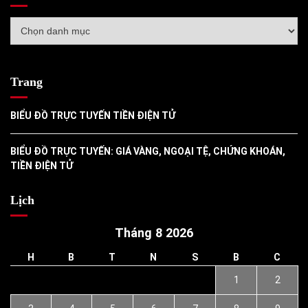
Danh
mục
Trang
BIỂU ĐỒ TRỰC TUYẾN TIỀN ĐIỆN TỬ
BIỂU ĐỒ TRỰC TUYẾN: GIÁ VÀNG, NGOẠI TỆ, CHỨNG KHOÁN,
TIỀN ĐIỆN TỬ
Lịch
Tháng 8 2026
H
B
T
N
S
B
C
1
2