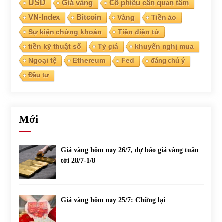
USD
Giá vàng
Cổ phiếu cần quan tâm
VN-Index
Bitcoin
Vàng
Tiền ảo
Sự kiện chứng khoán
Tiền điện tử
tiền kỹ thuật số
Tỷ giá
khuyến nghị mua
Ngoại tệ
Ethereum
Fed
đáng chú ý
Đầu tư
Mới
Giá vàng hôm nay 26/7, dự báo giá vàng tuần
tới 28/7-1/8
Giá vàng hôm nay 25/7: Chững lại