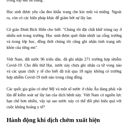
trong lớp sau ba tháng”.
Học sinh được yêu cầu đeo khẩu trang che kín mũi và miệng. Ngoài
Chứng khoán ngày 30/5/2022: Top 10 cổ phiếu nổi bật
ra, còn có các biện pháp khác để giảm bớt sự lây lan.
31/05/2022
Cô giáo Đinh Bích Hiền cho biết: “Chúng tôi đặt chất khử trùng tay ở
nhiều nơi trong trường. Học sinh được quét thân nhiệt tại cổng trường
Phân tích giá tiền điện tử sau ngày thị trường lập kỷ lục
và trong lớp học, đồng thời chúng tôi cũng ghi nhận tình trạng sức
vốn hóa
khỏe của từng em”.
09/11/2021
Việt Nam, đất nước 96 triệu dân, đã ghi nhận 271 trường hợp nhiễm
Chứng khoán ngày 12/10/2021: Top 10 cổ phiếu nổi bật
Covid-19. Cho đến thứ Hai, nước này chưa ghi nhận ca tử vong nào
13/10/2021
và các quan chức y tế cho biết đã trải qua 18 ngày không có trường
hợp nhiễm Covid-19 mới nào trong cộng đồng.
Các quốc gia giàu có như Mỹ và một số nước ở châu Âu đang phải vật
Top 10 xe bán chạy nhất tháng 9/2021
lộn để kiểm soát sự lây lan của dịch bệnh này. Việt Nam có nguồn lực
13/10/2021
hạn chế hơn nhiều, vậy tại sao nước này có thể đối phó hiệu quả với
cuộc khủng hoảng y tế?
Hành động khi dịch chớm xuất hiện