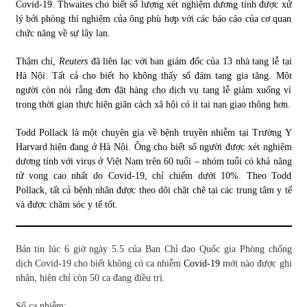
Covid-19. Thwaites cho biết số lượng xét nghiệm dương tính được xử
lý bởi phòng thí nghiệm của ông phù hợp với các báo cáo của cơ quan
chức năng về sự lây lan.
Thậm chí,
Reuters
đã liên lạc với ban giám đốc của 13 nhà tang lễ tại
Hà Nội. Tất cả cho biết họ không thấy số đám tang gia tăng. Một
người còn nói rằng đơn đặt hàng cho dịch vụ tang lễ giảm xuống vì
trong thời gian thực hiện giãn cách xã hội có ít tai nạn giao thông hơn.
Todd Pollack là một chuyên gia về bệnh truyền nhiễm tại Trường Y
Harvard hiện đang ở Hà Nội. Ông cho biết số người được xét nghiệm
dương tính với virus ở Việt Nam trên 60 tuổi – nhóm tuổi có khả năng
tử vong cao nhất do ​​Covid-19, chỉ chiếm dưới 10%. Theo Todd
Pollack, tất cả bệnh nhân được theo dõi chặt chẽ tại các trung tâm y tế
và được chăm sóc y tế tốt.
Bản tin lúc 6 giờ ngày 5.5 của Ban Chỉ đạo Quốc gia Phòng chống
dịch Covid-19 cho biết không có ca nhiễm
Covid-19
mới nào được ghi
nhận, hiện chỉ còn 50 ca đang điều trị.
Số ca nhiễm: