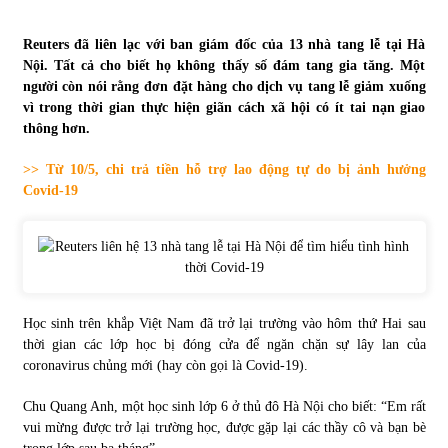
Tự doanh ngày 3.6.2022: CTCK mua ròng 28,7 tỷ đồng
Reuters đã liên lạc với ban giám đốc của 13 nhà tang lễ tại Hà
06/06/2022
Nội. Tất cả cho biết họ không thấy số đám tang gia tăng. Một
người còn nói rằng đơn đặt hàng cho dịch vụ tang lễ giảm xuống
vì trong thời gian thực hiện giãn cách xã hội có ít tai nạn giao
thông hơn.
Top 10 tỷ phú giàu nhất thế giới – Bảng xếp hạng 2022
31/05/2022
>> Từ 10/5, chi trả tiền hỗ trợ lao động tự do bị ảnh hưởng
Covid-19
Bất ổn từ các cuộc đấu giá đất ở Thanh Hoá
31/05/2022
Tiền gửi vào ngân hàng tiếp tục tăng mạnh
Học sinh trên khắp Việt Nam đã trở lại trường vào hôm thứ Hai sau
31/05/2022
thời gian các lớp học bị đóng cửa để ngăn chặn sự lây lan của
coronavirus chủng mới (hay còn gọi là Covid-19).
S&P Ratings cập nhật xếp hạng tín nhiệm của
Chu Quang Anh, một học sinh lớp 6 ở thủ đô Hà Nội cho biết: “Em rất
Vietcombank và Eximbank
vui mừng được trở lại trường học, được gặp lại các thầy cô và bạn bè
31/05/2022