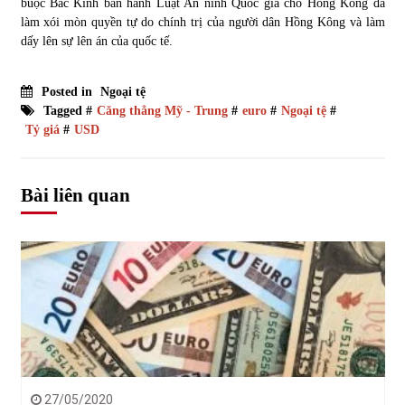
buộc Bắc Kinh ban hành Luật An ninh Quốc gia cho Hồng Kông đã
làm xói mòn quyền tự do chính trị của người dân Hồng Kông và làm
dấy lên sự lên án của quốc tế.
Posted in
Ngoại tệ
Tagged #
Căng thẳng Mỹ - Trung
#
euro
#
Ngoại tệ
#
Tỷ giá
#
USD
Bài liên quan
27/05/2020