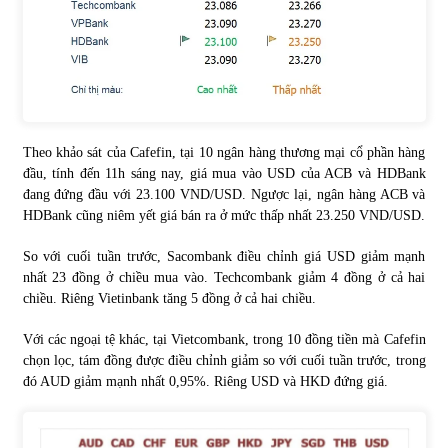
Chứng khoán ngày 30/5/2022: Top 10 cổ phiếu nổi bật
31/05/2022
Phân tích giá tiền điện tử sau ngày thị trường lập kỷ lục
Theo khảo sát của Cafefin, tại 10 ngân hàng thương mại cổ phần hàng
vốn hóa
đầu, tính đến 11h sáng nay, giá mua vào USD của ACB và HDBank
09/11/2021
đang đứng đầu với 23.100 VND/USD. Ngược lại, ngân hàng ACB và
HDBank cũng niêm yết giá bán ra ở mức thấp nhất 23.250 VND/USD.
Chứng khoán ngày 12/10/2021: Top 10 cổ phiếu nổi bật
13/10/2021
So với cuối tuần trước, Sacombank điều chỉnh giá USD giảm mạnh
nhất 23 đồng ở chiều mua vào. Techcombank giảm 4 đồng ở cả hai
chiều. Riêng Vietinbank tăng 5 đồng ở cả hai chiều.
Top 10 xe bán chạy nhất tháng 9/2021
Với các ngoại tệ khác, tại Vietcombank, trong 10 đồng tiền mà Cafefin
13/10/2021
chọn lọc, tám đồng được điều chỉnh giảm so với cuối tuần trước, trong
đó AUD giảm mạnh nhất 0,95%. Riêng USD và HKD đứng giá.