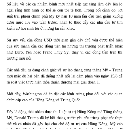
Số liệu về các ca nhiễm bệnh mới nhất tiếp tục tăng làm dấy lên lo
ngại rằng tình hình có thể sẽ còn tồi tệ hơn. Trong bối cảnh đó, lợi
suất trái phiếu chính phủ Mỹ kỳ hạn 10 năm lần đầu tiên giảm xuống
dưới mức 1% vào tuần trước, nhân tố thúc đẩy các nhà đầu tư tìm
kiếm cơ hội sinh lời ở những tài sản khác.
Sự suy yếu của đồng USD thời gian gần đây chủ yếu được thể hiện
qua sức mạnh của các đồng tiền tại những thị trường phát triển khác
như Euro, Yen hoặc Franc Thụy Sỹ, thay vì các đồng tiền trên thị
trường mới nổi.
Các nhà đầu tư đang cảnh giác về sự leo thang căng thẳng Mỹ – Trung
mới mặc dù hai bên đã thống nhất nối lại đàm phán vào ngày 15/8 để
rà soát việc thực hiện thỏa thuận thương mại giai đoạn 1.
Mới đây, Washington đã áp đặt các lệnh trừng phạt đối với các quan
chức cấp cao của Hồng Kông và Trung Quốc.
Đây là động thái nhằm thực thi Luật tự trị Hồng Kông mà Tổng thống
Mỹ, Donald Trump đã ký hồi tháng trước yêu cầu trừng phạt các thực
thể và cá nhân đã gây hại cho chế độ tự trị của Hồng Kông. Mỹ cáo