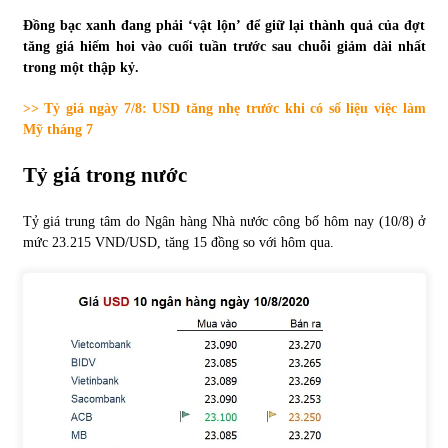
Đồng bạc xanh đang phải ‘vật lộn’ để giữ lại thành quả của đợt
Tự doanh ngày 3.6.2022: CTCK mua ròng 28,7 tỷ đồng
tăng giá hiếm hoi vào cuối tuần trước sau chuỗi giảm dài nhất
06/06/2022
trong một thập kỷ.
>> Tỷ giá ngày 7/8: USD tăng nhẹ trước khi có số liệu việc làm
Top 10 tỷ phú giàu nhất thế giới – Bảng xếp hạng 2022
Mỹ tháng 7
31/05/2022
Tỷ giá trong nước
Bất ổn từ các cuộc đấu giá đất ở Thanh Hoá
Tỷ giá trung tâm do Ngân hàng Nhà nước công bố hôm nay (10/8) ở
31/05/2022
mức 23.215 VND/USD, tăng 15 đồng so với hôm qua.
Tiền gửi vào ngân hàng tiếp tục tăng mạnh
31/05/2022
S&P Ratings cập nhật xếp hạng tín nhiệm của
Vietcombank và Eximbank
31/05/2022