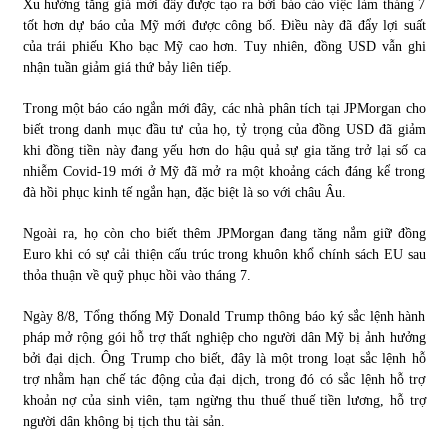
Xu hướng tăng giá mới đây được tạo ra bởi báo cáo việc làm tháng 7
tốt hơn dự báo của Mỹ mới được công bố. Điều này đã đẩy lợi suất
của trái phiếu Kho bạc Mỹ cao hơn. Tuy nhiên, đồng USD vẫn ghi
nhận tuần giảm giá thứ bảy liên tiếp.
Trong một báo cáo ngắn mới đây, các nhà phân tích tại JPMorgan cho
biết trong danh mục đầu tư của họ, tỷ trọng của đồng USD đã giảm
khi đồng tiền này đang yếu hơn do hậu quả sự gia tăng trở lại số ca
nhiễm Covid-19 mới ở Mỹ đã mở ra một khoảng cách đáng kể trong
đà hồi phục kinh tế ngắn hạn, đặc biệt là so với châu Âu.
Ngoài ra, họ còn cho biết thêm JPMorgan đang tăng nắm giữ đồng
Euro khi có sự cải thiện cấu trúc trong khuôn khổ chính sách EU sau
thỏa thuận về quỹ phục hồi vào tháng 7.
Ngày 8/8, Tổng thống Mỹ Donald Trump thông báo ký sắc lệnh hành
pháp mở rộng gói hỗ trợ thất nghiệp cho người dân Mỹ bị ảnh hưởng
bởi đại dịch. Ông Trump cho biết, đây là một trong loạt sắc lệnh hỗ
trợ nhằm hạn chế tác động của đại dịch, trong đó có sắc lệnh hỗ trợ
khoản nợ của sinh viên, tạm ngừng thu thuế thuế tiền lương, hỗ trợ
người dân không bị tịch thu tài sản.