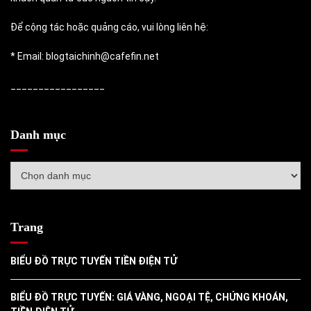
Để cộng tác hoặc quảng cáo, vui lòng liên hệ:
* Email: blogtaichinh@cafefin.net
_________________
Danh mục
Danh
mục
Trang
BIỂU ĐỒ TRỰC TUYẾN TIỀN ĐIỆN TỬ
BIỂU ĐỒ TRỰC TUYẾN: GIÁ VÀNG, NGOẠI TỆ, CHỨNG KHOÁN,