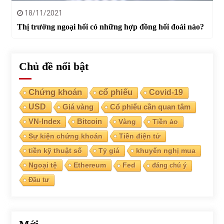
18/11/2021
Thị trường ngoại hối có những hợp đồng hối đoái nào?
Chủ đề nổi bật
Chứng khoán
cổ phiếu
Covid-19
USD
Giá vàng
Cổ phiếu cần quan tâm
VN-Index
Bitcoin
Vàng
Tiền ảo
Sự kiện chứng khoán
Tiền điện tử
tiền kỹ thuật số
Tỷ giá
khuyến nghị mua
Ngoại tệ
Ethereum
Fed
đáng chú ý
Đầu tư