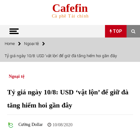
Skip
Cafefin
to
content
Cà phê Tài chính
TOP
Home
Ngoại tệ
TOP
Tỷ giá ngày 10/8: USD ‘vật lộn’ để giữ đà tăng hiếm hoi gần đây
Top 10 cổ phiếu rẻ nhất TTCK Việt Nam ngày 5/7/2022
05/07/2022
Ngoại tệ
Tỷ giá ngày 10/8: USD ‘vật lộn’ để giữ đà
Top 10 mặt hàng Việt Nam nhập khẩu nhiều nhất tháng
5/2022
tăng hiếm hoi gần đây
15/06/2022
Top 10 mặt hàng Việt Nam xuất khẩu nhiều nhất tháng
Cường Dollar
10/08/2020
5/2022
07/06/2022