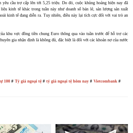
 yêu cầu trợ cấp lên tới 5,25 triệu. Do đó, cuộc khủng hoảng hiện nay đã
liệu kinh tế khác trong tuần này như doanh số bán lẻ, sản lượng sản xuất
ái kinh tế đang diễn ra. Tuy nhiên, điều này lại tích cực đối với vai trò an
của khu vực đồng tiền chung Euro thông qua vào tuần trước để hỗ trợ các
huyên gia nhận định là không đủ, đặc biệt là đối với các khoản nợ của nước
ự 100
#
Tỷ giá ngoại tệ
#
tỷ giá ngoại tệ hôm nay
#
Vietcombank
#