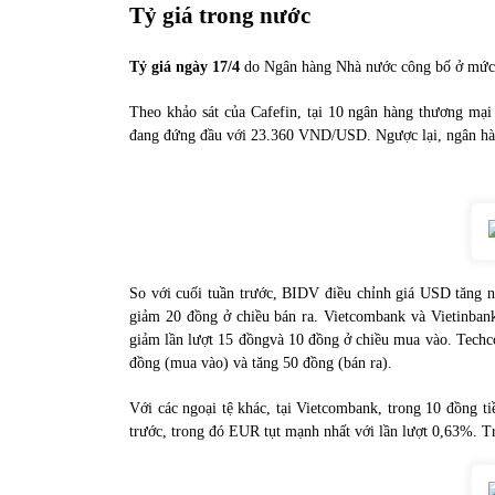
Tỷ giá trong nước
31/05/2022
Tỷ giá ngày 17/4
do Ngân hàng Nhà nước công bố ở mức
Phân tích giá tiền điện tử sau ngày thị
trường lập kỷ lục vốn hóa
Theo khảo sát của Cafefin, tại 10 ngân hàng thương mạ
09/11/2021
đang đứng đầu với 23.360 VND/USD. Ngược lại, ngân h
So với cuối tuần trước, BIDV điều chỉnh giá USD tăng n
giảm 20 đồng ở chiều bán ra. Vietcombank và Vietinba
giảm lần lượt 15 đồngvà 10 đồng ở chiều mua vào. Tech
đồng (mua vào) và tăng 50 đồng (bán ra).
Với các ngoại tệ khác, tại Vietcombank, trong 10 đồng ti
trước, trong đó EUR tụt mạnh nhất với lần lượt 0,63%. T