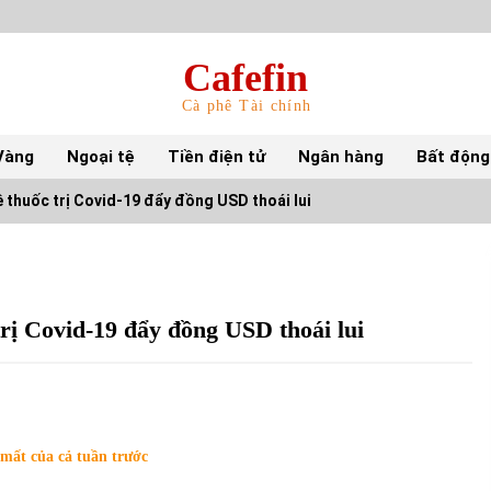
Cafefin
Cà phê Tài chính
Vàng
Ngoại tệ
Tiền điện tử
Ngân hàng
Bất động
về thuốc trị Covid-19 đẩy đồng USD thoái lui
Top 10 mặt hàng Việt Nam nhập khẩu nhiều
nhất tháng 5/2022
15/06/2022
 trị Covid-19 đẩy đồng USD thoái lui
Top 10 tỷ phú giàu nhất thế giới – Bảng xếp
hạng 2022
31/05/2022
 mất của cả tuần trước
S&P Ratings cập nhật xếp hạng tín nhiệm