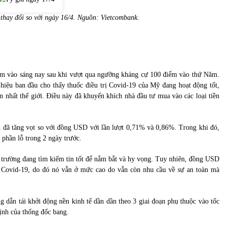
 thay đổi so với ngày 16/4. Nguồn:
Vietcombank
.
giảm vào sáng nay sau khi vượt qua ngưỡng kháng cự 100 điểm vào thứ Năm.
hiệu ban đầu cho thấy thuốc điều trị Covid-19 của Mỹ đang hoạt động tốt,
ớn nhất thế giới. Điều này đã khuyến khích nhà đầu tư mua vào các loại tiền
 đã tăng vọt so với đồng USD với lần lượt 0,71% và 0,86%. Trong khi đó,
 phần lỗ trong 2 ngày trước.
ị trường đang tìm kiếm tin tốt để nắm bắt và hy vọng. Tuy nhiên, đồng USD
ng Covid-19, do đó nó vẫn ở mức cao do vẫn còn nhu cầu về sự an toàn mà
ẫn tái khởi động nền kinh tế dần dần theo 3 giai đoạn phụ thuộc vào tốc
định của thống đốc bang.