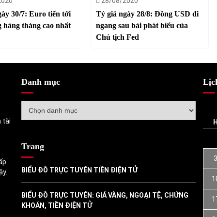
2020
28/08/2020
ày 30/7: Euro tiến tới
Tỷ giá ngày 28/8: Đồng USD đi
 hàng tháng cao nhất
ngang sau bài phát biểu của
Chủ tịch Fed
Danh mục
Lịc
Danh
mục
 tài
Trang
ấp
BIỂU ĐỒ TRỰC TUYẾN TIỀN ĐIỆN TỬ
ậy.
1
BIỂU ĐỒ TRỰC TUYẾN: GIÁ VÀNG, NGOẠI TỆ, CHỨNG
1
KHOÁN, TIỀN ĐIỆN TỬ