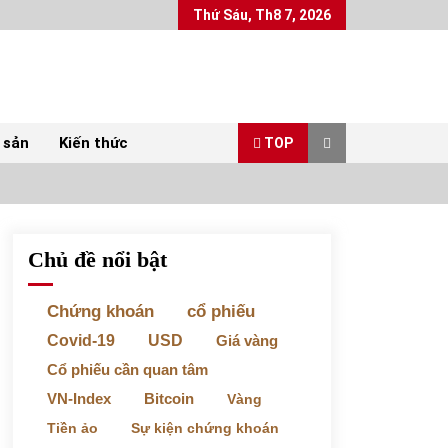
Thứ Sáu, Th8 7, 2026
 sản
Kiến thức
TOP
Chủ đề nổi bật
Top 10 mặt hàng Việt Nam xuất khẩu nhiều
nhất tháng 5/2022
07/06/2022
Chứng khoán
cổ phiếu
Covid-19
USD
Giá vàng
Bất ổn từ các cuộc đấu giá đất ở Thanh Hoá
Cổ phiếu cần quan tâm
31/05/2022
VN-Index
Bitcoin
Vàng
Tiền ảo
Sự kiện chứng khoán
Chứng khoán ngày 30/5/2022: Top 10 cổ