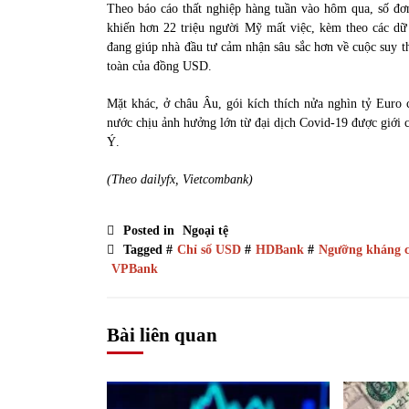
Theo báo cáo thất nghiệp hàng tuần vào hôm qua, số đơn
khiến hơn 22 triệu người Mỹ mất việc, kèm theo các dữ 
đang giúp nhà đầu tư cảm nhận sâu sắc hơn về cuộc suy tho
toàn của đồng USD.
Mặt khác, ở châu Âu, gói kích thích nửa nghìn tỷ Euro 
nước chịu ảnh hưởng lớn từ đại dịch Covid-19 được giới c
Ý.
(Theo dailyfx, Vietcombank)
Posted in
Ngoại tệ
Tagged #
Chỉ số USD
#
HDBank
#
Ngưỡng kháng c
VPBank
Bài liên quan