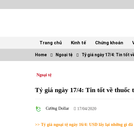
Skip
to
content
Trang chủ
Kinh tế
Chứng khoán
Home
Ngoại tệ
Tỷ giá ngày 17/4: Tin tốt 
TOP
Ngoại tệ
Top 10 cổ phiếu rẻ nhất TTCK Việt Nam
ngày 5/7/2022
05/07/2022
Tỷ giá ngày 17/4: Tin tốt về thuốc
Tự doanh ngày 3.6.2022: CTCK mua ròng
Cường Dollar
28,7 tỷ đồng
17/04/2020
06/06/2022
>> Tỷ giá ngoại tệ ngày 16/4: USD lấy lại những gì đã
Tiền gửi vào ngân hàng tiếp tục tăng mạnh