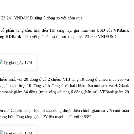
của Vietcombank và Eximbank
31/05/2022
 23.241 VND/USD, tăng 5 đồng so với hôm qua.
Chứng khoán ngày 12/10/2021: Top 10 cổ
phiếu nổi bật
i cổ phần hàng đầu, tính đến 11h sáng nay, giá mua vào USD của
VPBank
13/10/2021
àng
HDBank
niêm yết giá bán ra ở mức thấp nhất 23.500 VND/USD.
hiều nhất với 20 đồng ở cả 2 chiều. VIB tăng 10 đồng ở chiều mua vào và
nk giảm lần lượt 10 đồng và 5 đồng ở cả hai chiều. Sacombank và HDBank
combank giảm 34 đồng (mua vào) và tăng 6 đồng (bán ra). VPBank giảm 20
ền mà Cafefin chọn lọc thì sáu đồng được điều chỉnh giảm so với cuối tuần
rong bốn đồng tăng giá, JPY lên mạnh nhất với 0,63%.