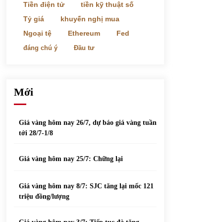
phiếu nổi bật
Tiền điện tử
tiền kỹ thuật số
31/05/2022
Tỷ giá
khuyến nghị mua
Ngoại tệ
Ethereum
Fed
Top 10 xe bán chạy nhất tháng 9/2021
đáng chú ý
Đầu tư
13/10/2021
Mới
Giá vàng hôm nay 26/7, dự báo giá vàng tuần
tới 28/7-1/8
Giá vàng hôm nay 25/7: Chững lại
Giá vàng hôm nay 8/7: SJC tăng lại mốc 121
triệu đồng/lượng