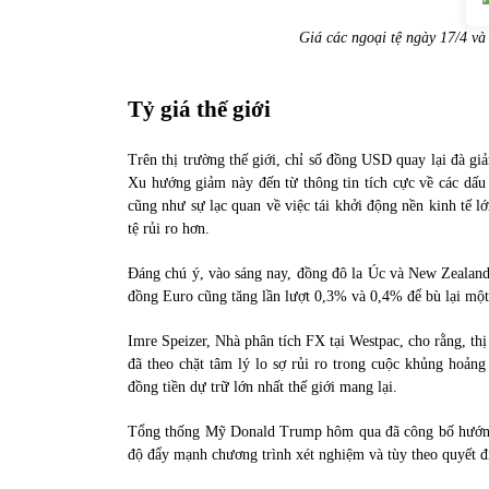
Giá các ngoại tệ ngày 17/4 và
Tỷ giá thế giới
Trên thị trường thế giới, chỉ số đồng USD quay lại đà 
Xu hướng giảm này đến từ thông tin tích cực về các dấu 
cũng như sự lạc quan về việc tái khởi động nền kinh tế l
tệ rủi ro hơn.
Đáng chú ý, vào sáng nay, đồng đô la Úc và New Zealand
đồng Euro cũng tăng lần lượt 0,3% và 0,4% để bù lại một
Imre Speizer, Nhà phân tích FX tại Westpac, cho rằng, th
đã theo chặt tâm lý lo sợ rủi ro trong cuộc khủng hoả
đồng tiền dự trữ lớn nhất thế giới mang lại.
Tổng thống Mỹ Donald Trump hôm qua đã công bố hướng d
độ đẩy mạnh chương trình xét nghiệm và tùy theo quyết 