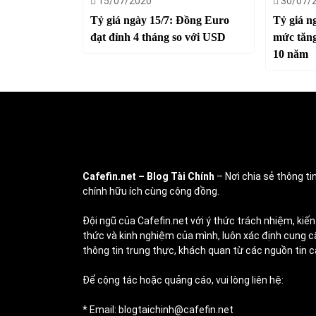
15/07/2020
30/07/
Tỷ giá ngày 15/7: Đồng Euro
Tỷ giá ng
đạt đỉnh 4 tháng so với USD
mức tăng
10 năm
Cafefin.net
– Blog Tài Chính
– Nơi chia sẻ thông tin
chính hữu ích cùng cộng đồng.
Đội ngũ của Cafefin.net với ý thức trách nhiệm, kiến
thức và kinh nghiệm của mình, luôn xác định cung c
thông tin trung thực, khách quan từ các nguồn tin c
Để cộng tác hoặc quảng cáo, vui lòng liên hệ:
* Email: blogtaichinh@cafefin.net