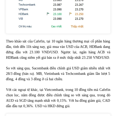
Chứng khoán ngày 30/5/2022: Top 10 cổ phiếu nổi bật
31/05/2022
Phân tích giá tiền điện tử sau ngày thị trường lập kỷ lục
vốn hóa
Theo khảo sát của Cafefin, tại 10 ngân hàng thương mại cổ phần hàng
09/11/2021
đầu, tính đến 11h sáng nay, giá mua vào USD của ACB, HDBank đang
đứng đầu với 23.100 VND/USD. Ngược lại, ngân hàng ACB và
HDBank cũng niêm yết giá bán ra ở mức thấp nhất 23.250 VND/USD.
Chứng khoán ngày 12/10/2021: Top 10 cổ phiếu nổi bật
13/10/2021
So với sáng qua, Sacombank điều chỉnh giá USD giảm nhiều nhất với
28/3 đồng (bán ra). MB, Vietinbank và Techcombank giảm lần lượt 5
đồng, 4 đồng và 3 đồng ở cả hai chiều.
Top 10 xe bán chạy nhất tháng 9/2021
13/10/2021
Với các ngoại tệ khác, tại Vietcombank, trong 10 đồng tiền mà Cafefin
chọn lọc, năm đồng được điều chỉnh tăng so với sáng qua, trong đó
AUD và SGD tăng mạnh nhất với 0,15%. Với ba đồng giảm giá, CAD
dẫn đầu tụt 0,36%. USD và HKD đứng giá.