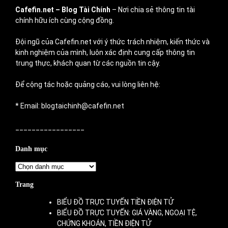
Cafefin.net
– Blog Tài Chính
– Nơi chia sẻ thông tin tài
chính hữu ích cùng cộng đồng.
Đội ngũ của Cafefin.net với ý thức trách nhiệm, kiến thức và
kinh nghiệm của mình, luôn xác định cung cấp thông tin
trung thực, khách quan từ các nguồn tin cậy.
Để cộng tác hoặc quảng cáo, vui lòng liên hệ:
* Email: blogtaichinh@cafefin.net
_________________
Danh mục
Danh
mục
Trang
BIỂU ĐỒ TRỰC TUYẾN TIỀN ĐIỆN TỬ
BIỂU ĐỒ TRỰC TUYẾN: GIÁ VÀNG, NGOẠI TỆ,
CHỨNG KHOÁN, TIỀN ĐIỆN TỬ