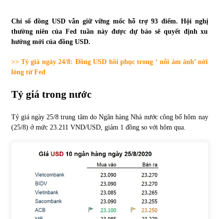
Tự doanh ngày 3.6.2022: CTCK mua ròng 28,7 tỷ đồng
Chỉ số đồng USD vẫn giữ vững mốc hỗ trợ 93 điểm. Hội nghị
06/06/2022
thường niên của Fed tuần này được dự báo sẽ quyết định xu
hướng mới của đồng USD.
>> Tỷ giá ngày 24/8: Đồng USD hồi phục trong ‘ nỗi ám ảnh’ nới
Top 10 tỷ phú giàu nhất thế giới – Bảng xếp hạng 2022
lỏng từ Fed
31/05/2022
Tỷ giá trong nước
Bất ổn từ các cuộc đấu giá đất ở Thanh Hoá
Tỷ giá ngày 25/8 trung tâm do Ngân hàng Nhà nước công bố hôm nay
31/05/2022
(25/8) ở mức 23.211 VND/USD, giảm 1 đồng so với hôm qua.
Tiền gửi vào ngân hàng tiếp tục tăng mạnh
31/05/2022
S&P Ratings cập nhật xếp hạng tín nhiệm của
Vietcombank và Eximbank
31/05/2022