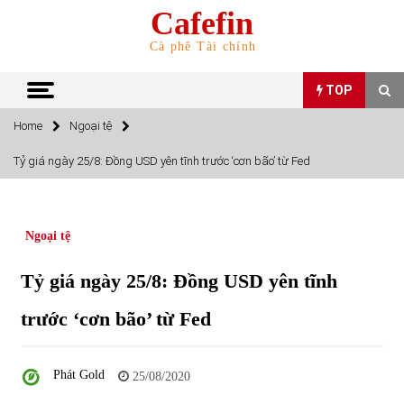
Skip
Cafefin
to
content
Cà phê Tài chính
TOP
Home
Ngoại tệ
TOP
Tỷ giá ngày 25/8: Đồng USD yên tĩnh trước ‘cơn bão’ từ Fed
Top 10 cổ phiếu rẻ nhất TTCK Việt Nam ngày 5/7/2022
05/07/2022
Ngoại tệ
Top 10 mặt hàng Việt Nam nhập khẩu nhiều nhất tháng
Tỷ giá ngày 25/8: Đồng USD yên tĩnh
5/2022
15/06/2022
trước ‘cơn bão’ từ Fed
Top 10 mặt hàng Việt Nam xuất khẩu nhiều nhất tháng
5/2022
Phát Gold
25/08/2020
07/06/2022