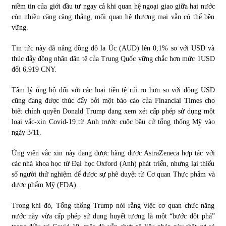
niềm tin của giới đầu tư ngay cả khi quan hệ ngoại giao giữa hai nước
còn nhiều căng căng thẳng, mối quan hệ thương mại vẫn có thể bền
vững.
Tin tức này đã nâng đồng đô la Úc (AUD) lên 0,1% so với USD và
thúc đẩy đồng nhân dân tệ của Trung Quốc vững chắc hơn mức 1USD
đổi 6,919 CNY.
Tâm lý ủng hộ đối với các loại tiền tệ rủi ro hơn so với đồng USD
cũng đang được thúc đẩy bởi một báo cáo của Financial Times cho
biết chính quyền Donald Trump đang xem xét cấp phép sử dụng một
loại vắc-xin Covid-19 từ Anh trước cuộc bầu cử tổng thống Mỹ vào
ngày 3/11.
Ứng viên vắc xin này đang được hãng dược AstraZeneca hợp tác với
các nhà khoa học từ Đại học Oxford (Anh) phát triển, nhưng lại thiếu
số người thử nghiệm để được sự phê duyệt từ Cơ quan Thực phẩm và
dược phẩm Mỹ (FDA).
Trong khi đó, Tổng thống Trump nói rằng việc cơ quan chức năng
nước này vừa cấp phép sử dụng huyết tương là một “bước đột phá”