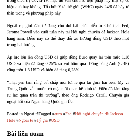
trong điều trị Covid-19, mặc dù vẫn chưa rõ liệu pháp này thật sự có
hiệu quả hay không. Tổ chức Y tế thế giới (WHO) ngày 24/8 đã bày tỏ
thận trọng về phương pháp này.
Ngoài ra, giới đầu tư đang chờ đợi bài phát biểu từ Chủ tịch Fed,
Jerome Powell vào cuối tuần này tại Hội nghị chuyên đề Jackson Hole
hàng năm. Điều này có thể thay đổi xu hướng đồng USD theo một
trong hai hướng.
Áp lực lớn lên đồng USD đã giúp đồng Euro quay lại trên mức 1,18
USD và hiện đã tăng 0,25% so với hôm qua. Đồng bảng Anh (GBP)
cũng trên 1,3 USD và hiện đã tăng 0,28%.
“Thật yên tâm rằng bất chấp mọi lời lẽ qua lại giữa hai bên, Mỹ và
Trung Quốc vẫn muốn có một mối quan hệ kinh tế. Điều đó làm tăng
sự lạc quan trên thị trường”, theo ông Rodrigo Catril, Chuyên gia
ngoại hối của Ngân hàng Quốc gia Úc.
Posted in
Ngoại tệ
Tagged #
euro
#
Fed
#
Hội nghị chuyên đề Jackson
Hole
#
Ngoại tệ
#
Tỷ giá
#
USD
Bài liên quan