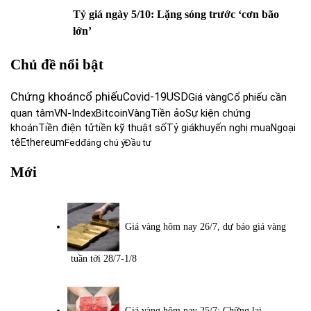
Tỷ giá ngày 5/10: Lặng sóng trước ‘cơn bão
lớn’
Chủ đề nổi bật
Chứng khoán
cổ phiếu
Covid-19
USD
Giá vàng
Cổ phiếu cần
quan tâm
VN-Index
Bitcoin
Vàng
Tiền ảo
Sự kiện chứng
khoán
Tiền điện tử
tiền kỹ thuật số
Tỷ giá
khuyến nghị mua
Ngoại
tệ
Ethereum
Fed
đáng chú ý
Đầu tư
Mới
Giá vàng hôm nay 26/7, dự báo giá vàng
tuần tới 28/7-1/8
Giá vàng hôm nay 25/7: Chững lại