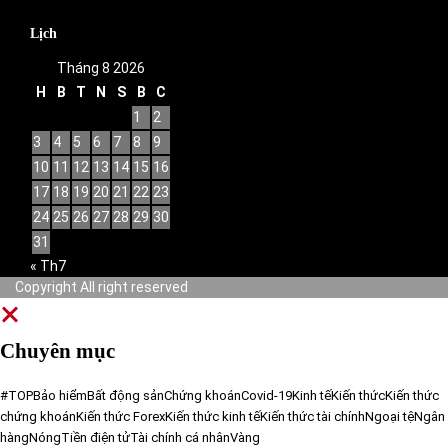
Lịch
Tháng 8 2026
H
B
T
N
S
B
C
1
2
3
4
5
6
7
8
9
10
11
12
13
14
15
16
17
18
19
20
21
22
23
24
25
26
27
28
29
30
31
« Th7
Copyright All right reserved
Chuyên mục
#TOP
Bảo hiểm
Bất động sản
Chứng khoán
Covid-19
Kinh tế
Kiến thức
Kiến thức
chứng khoán
Kiến thức Forex
Kiến thức kinh tế
Kiến thức tài chính
Ngoại tệ
Ngân
hàng
Nóng
Tiền điện tử
Tài chính cá nhân
Vàng