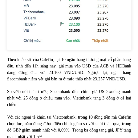
Chứng khoán ngày 30/5/2022: Top 10 cổ phiếu nổi bật
31/05/2022
Phân tích giá tiền điện tử sau ngày thị trường lập kỷ lục
vốn hóa
09/11/2021
Theo khảo sát của Cafefin, tại 10 ngân hàng thương mại cổ phần hàng
đầu, tính đến 11h sáng nay, giá mua vào USD của ACB và HDBank
Chứng khoán ngày 12/10/2021: Top 10 cổ phiếu nổi bật
đang đứng đầu với 23.100 VND/USD. Ngược lại, ngân hàng
13/10/2021
Sacombank niêm yết giá bán ra ở mức thấp nhất 23.257 VND/USD.
So với cuối tuần trước, Sacombank điều chỉnh giá USD xuống mạnh
Top 10 xe bán chạy nhất tháng 9/2021
nhất với 25 đồng ở chiều mua vào. Vietinbank tăng 3 đồng ở cả hai
13/10/2021
chiều.
Với các ngoại tệ khác, tại Vietcombank, trong 10 đồng tiền mà Cafefin
chọn lọc, năm đồng được điều chỉnh giảm so với cuối tuần qua, trong
đó GBP giảm mạnh nhất với 0,09%. Trong ba đồng tăng giá, JPY tăng
mạnh nhất với 1,5%.