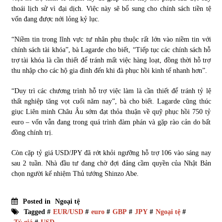
thoái lịch sử vì đại dịch. Việc này sẽ bổ sung cho chính sách tiền tệ
vốn đang được nới lỏng kỷ lục.
“Niềm tin trong lĩnh vực tư nhân phụ thuộc rất lớn vào niềm tin với
chính sách tài khóa”, bà Lagarde cho biết, “Tiếp tục các chính sách hỗ
trợ tài khóa là cần thiết để tránh mất việc hàng loạt, đồng thời hỗ trợ
thu nhập cho các hộ gia đình đến khi đà phục hồi kinh tế nhanh hơn”.
“Duy trì các chương trình hỗ trợ việc làm là cần thiết để tránh tỷ lệ
thất nghiệp tăng vọt cuối năm nay”, bà cho biết. Lagarde cũng thúc
giục Liên minh Châu Âu sớm đạt thỏa thuận về quỹ phục hồi 750 tỷ
euro – vốn vẫn đang trong quá trình đàm phán và gặp rào cản do bất
đồng chính trị.
Còn cặp tỷ giá USD/JPY đã rớt khỏi ngưỡng hỗ trợ 106 vào sáng nay
sau 2 tuần. Nhà đầu tư đang chờ đợi đảng cầm quyền của Nhật Bản
chọn người kế nhiệm Thủ tướng Shinzo Abe.
Posted in
Ngoại tệ
Tagged #
EUR/USD
#
euro
#
GBP
#
JPY
#
Ngoại tệ
#