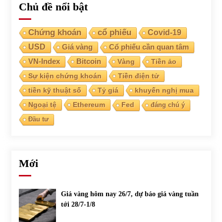
Chủ đề nổi bật
Chứng khoán
cổ phiếu
Covid-19
USD
Giá vàng
Cổ phiếu cần quan tâm
VN-Index
Bitcoin
Vàng
Tiền ảo
Sự kiện chứng khoán
Tiền điện tử
tiền kỹ thuật số
Tỷ giá
khuyến nghị mua
Ngoại tệ
Ethereum
Fed
đáng chú ý
Đầu tư
Mới
Giá vàng hôm nay 26/7, dự báo giá vàng tuần
tới 28/7-1/8