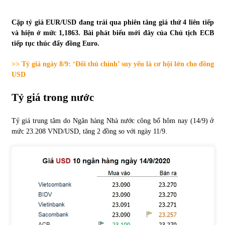
Tự doanh ngày 3.6.2022: CTCK mua ròng 28,7 tỷ đồng
Cặp tỷ giá EUR/USD đang trải qua phiên tăng giá thứ 4 liên tiếp
06/06/2022
và hiện ở mức 1,1863. Bài phát biểu mới đây của Chủ tịch ECB
tiếp tục thúc đẩy đồng Euro.
>> Tỷ giá ngày 8/9: ‘Đối thủ chính’ suy yếu là cơ hội lớn cho đồng
Top 10 tỷ phú giàu nhất thế giới – Bảng xếp hạng 2022
USD
31/05/2022
Tỷ giá trong nước
Bất ổn từ các cuộc đấu giá đất ở Thanh Hoá
Tỷ giá trung tâm do Ngân hàng Nhà nước công bố hôm nay (14/9) ở
31/05/2022
mức 23.208 VND/USD, tăng 2 đồng so với ngày 11/9.
Tiền gửi vào ngân hàng tiếp tục tăng mạnh
31/05/2022
S&P Ratings cập nhật xếp hạng tín nhiệm của
Vietcombank và Eximbank
31/05/2022