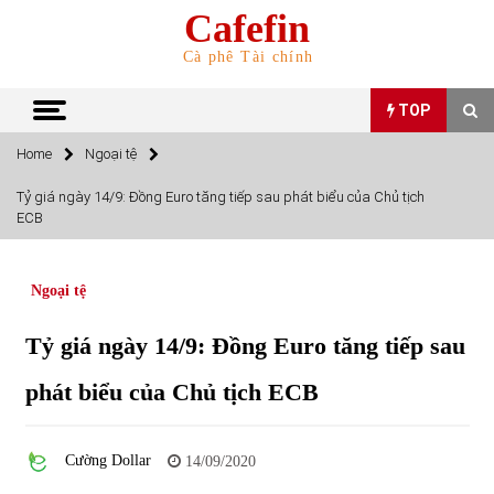
Skip
Cafefin
to
content
Cà phê Tài chính
TOP
Home
Ngoại tệ
TOP
Tỷ giá ngày 14/9: Đồng Euro tăng tiếp sau phát biểu của Chủ tịch
ECB
Top 10 cổ phiếu rẻ nhất TTCK Việt Nam ngày 5/7/2022
05/07/2022
Ngoại tệ
Top 10 mặt hàng Việt Nam nhập khẩu nhiều nhất tháng
Tỷ giá ngày 14/9: Đồng Euro tăng tiếp sau
5/2022
15/06/2022
phát biểu của Chủ tịch ECB
Top 10 mặt hàng Việt Nam xuất khẩu nhiều nhất tháng
5/2022
Cường Dollar
14/09/2020
07/06/2022