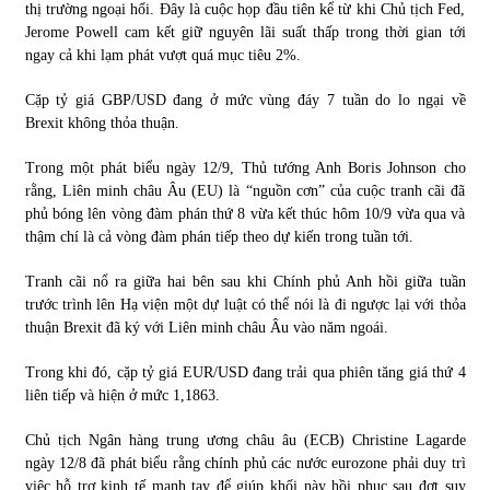
thị trường ngoại hối. Đây là cuộc họp đầu tiên kể từ khi Chủ tịch Fed,
Jerome Powell cam kết giữ nguyên lãi suất thấp trong thời gian tới
ngay cả khi lạm phát vượt quá mục tiêu 2%.
Cặp tỷ giá GBP/USD đang ở mức vùng đáy 7 tuần do lo ngại về
Brexit không thỏa thuận.
Trong một phát biểu ngày 12/9, Thủ tướng Anh Boris Johnson cho
rằng, Liên minh châu Âu (EU) là “nguồn cơn” của cuộc tranh cãi đã
phủ bóng lên vòng đàm phán thứ 8 vừa kết thúc hôm 10/9 vừa qua và
thậm chí là cả vòng đàm phán tiếp theo dự kiến trong tuần tới.
Tranh cãi nổ ra giữa hai bên sau khi Chính phủ Anh hồi giữa tuần
trước trình lên Hạ viện một dự luật có thể nói là đi ngược lại với thỏa
thuận Brexit đã ký với Liên minh châu Âu vào năm ngoái.
Trong khi đó, cặp tỷ giá EUR/USD đang trải qua phiên tăng giá thứ 4
liên tiếp và hiện ở mức 1,1863.
Chủ tịch Ngân hàng trung ương châu âu (ECB) Christine Lagarde
ngày 12/8 đã phát biểu rằng chính phủ các nước eurozone phải duy trì
việc hỗ trợ kinh tế mạnh tay để giúp khối này hồi phục sau đợt suy