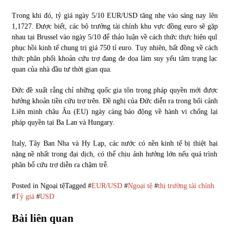
Trong khi đó, tỷ giá ngày 5/10 EUR/USD tăng nhẹ vào sáng nay lên
1,1727. Được biết, các bộ trưởng tài chính khu vực đồng euro sẽ gặp
nhau tại Brussel vào ngày 5/10 để thảo luận về cách thức thực hiện quĩ
phục hồi kinh tế chung trị giá 750 tỉ euro. Tuy nhiên, bất đồng về cách
thức phân phối khoản cứu trợ đang đe dọa làm suy yếu tâm trạng lạc
quan của nhà đầu tư thời gian qua.
Đức đề xuất rằng chỉ những quốc gia tôn trọng pháp quyền mới được
hưởng khoản tiền cứu trợ trên. Đề nghị của Đức diễn ra trong bối cảnh
Liên minh châu Âu (EU) ngày càng báo động về hành vi chống lại
pháp quyền tại Ba Lan và Hungary.
Italy, Tây Ban Nha và Hy Lạp, các nước có nền kinh tế bị thiệt hại
nặng nề nhất trong đại dịch, có thể chịu ảnh hưởng lớn nếu quá trình
phân bổ cứu trợ diễn ra chậm trễ.
Posted in
Ngoại tệ
Tagged #
EUR/USD
#
Ngoại tệ
#
thị trường tài chính
#
Tỷ giá
#
USD
Bài liên quan