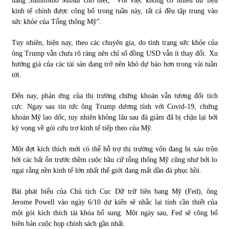
hàng Sumitomo Mitsui cho biết, “Với việc không có nhiều dữ liệu
kinh tế chính được công bố trong tuần này, tất cả đều tập trung vào
sức khỏe của Tổng thống Mỹ”.
Tuy nhiên, hiện nay, theo các chuyên gia, do tình trạng sức khỏe của
ông Trump vẫn chưa rõ ràng nên chỉ số đồng USD vẫn ít thay đổi. Xu
hướng giá của các tài sản đang trở nên khó dự báo hơn trong vài tuần
tới.
Đến nay, phản ứng của thị trường chứng khoán vẫn tương đối tích
cực. Ngay sau tin tức ông Trump dương tính với Covid-19, chứng
khoán Mỹ lao dốc, tuy nhiên không lâu sau đà giảm đã bị chặn lại bởi
kỳ vọng về gói cứu trợ kinh tế tiếp theo của Mỹ.
Một đợt kích thích mới có thể hỗ trợ thị trường vốn đang bị xáo trộn
bởi các bất ổn trước thềm cuộc bầu cử tổng thống Mỹ cũng như bởi lo
ngại rằng nền kinh tế lớn nhất thế giới đang mất dần đà phục hồi.
Bài phát biểu của Chủ tịch Cục Dữ trữ liên bang Mỹ (Fed), ông
Jerome Powell vào ngày 6/10 dự kiến sẽ nhắc lại tính cần thiết của
một gói kích thích tài khóa bổ sung. Một ngày sau, Fed sẽ công bố
biên bản cuộc họp chính sách gần nhất.