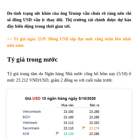
Tự doanh ngày 3.6.2022: CTCK mua ròng 28,7 tỷ đồng
Do tình trạng sức khỏe của ông Trump vẫn chưa rõ ràng nên chỉ
06/06/2022
số đồng USD vẫn ít thay đổi. Thị trường tài chính được dự báo
đầy biến động trong thời gian tới.
>> Tỷ giá ngày 25/9: Đồng USD sắp đạt mức tăng tuần lớn nhất
Top 10 tỷ phú giàu nhất thế giới – Bảng xếp hạng 2022
nửa năm
31/05/2022
Tỷ giá trong nước
Bất ổn từ các cuộc đấu giá đất ở Thanh Hoá
Tỷ giá trung tâm do Ngân hàng Nhà nước công bố hôm nay (5/10) ở
31/05/2022
mức 23.212 VND/USD, giảm 2 đồng so với cuối tuần trước.
Tiền gửi vào ngân hàng tiếp tục tăng mạnh
31/05/2022
S&P Ratings cập nhật xếp hạng tín nhiệm của
Vietcombank và Eximbank
31/05/2022