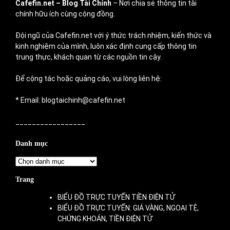
Cafefin.net
– Blog Tài Chính
– Nơi chia sẻ thông tin tài
chính hữu ích cùng cộng đồng.
Đội ngũ của Cafefin.net với ý thức trách nhiệm, kiến thức và
kinh nghiệm của mình, luôn xác định cung cấp thông tin
trung thực, khách quan từ các nguồn tin cậy.
Để cộng tác hoặc quảng cáo, vui lòng liên hệ:
* Email: blogtaichinh@cafefin.net
_________________
Danh mục
Danh
mục
Trang
BIỂU ĐỒ TRỰC TUYẾN TIỀN ĐIỆN TỬ
BIỂU ĐỒ TRỰC TUYẾN: GIÁ VÀNG, NGOẠI TỆ,
CHỨNG KHOÁN, TIỀN ĐIỆN TỬ