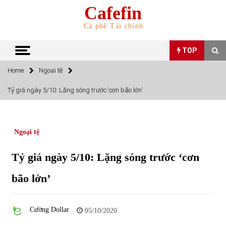
Skip
Cafefin
to
content
Cà phê Tài chính
TOP
Home
Ngoại tệ
TOP
Tỷ giá ngày 5/10: Lặng sóng trước ‘cơn bão lớn’
Top 10 cổ phiếu rẻ nhất TTCK Việt Nam ngày 5/7/2022
05/07/2022
Ngoại tệ
Top 10 mặt hàng Việt Nam nhập khẩu nhiều nhất tháng
Tỷ giá ngày 5/10: Lặng sóng trước ‘cơn
5/2022
15/06/2022
bão lớn’
Top 10 mặt hàng Việt Nam xuất khẩu nhiều nhất tháng
5/2022
Cường Dollar
05/10/2020
07/06/2022