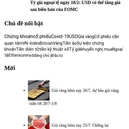
Tỷ giá ngoại tệ ngày 18/2: USD có thể tăng giá
sau biên bản của FOMC
Chủ đề nổi bật
Chứng khoán
cổ phiếu
Covid-19
USD
Giá vàng
Cổ phiếu cần
quan tâm
VN-Index
Bitcoin
Vàng
Tiền ảo
Sự kiện chứng
khoán
Tiền điện tử
tiền kỹ thuật số
Tỷ giá
khuyến nghị mua
Ngoại
tệ
Ethereum
Fed
đáng chú ý
Đầu tư
Mới
Giá vàng hôm nay 26/7, dự báo giá vàng
tuần tới 28/7-1/8
Giá vàng hôm nay 25/7: Chững lại