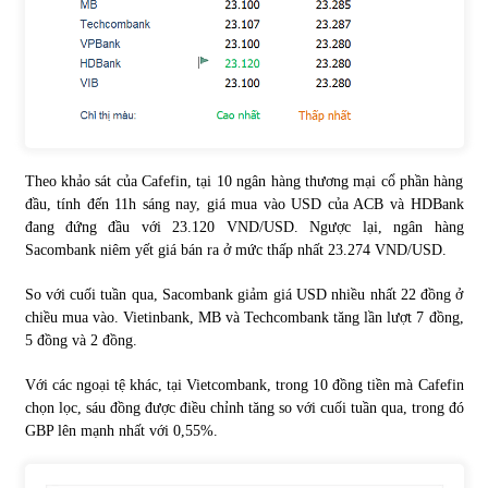
Chứng khoán ngày 30/5/2022: Top 10 cổ phiếu nổi bật
31/05/2022
Phân tích giá tiền điện tử sau ngày thị trường lập kỷ lục
vốn hóa
Theo khảo sát của Cafefin, tại 10 ngân hàng thương mại cổ phần hàng
09/11/2021
đầu, tính đến 11h sáng nay, giá mua vào USD của ACB và HDBank
đang đứng đầu với 23.120 VND/USD. Ngược lại, ngân hàng
Chứng khoán ngày 12/10/2021: Top 10 cổ phiếu nổi bật
Sacombank niêm yết giá bán ra ở mức thấp nhất 23.274 VND/USD.
13/10/2021
So với cuối tuần qua, Sacombank giảm giá USD nhiều nhất 22 đồng ở
chiều mua vào. Vietinbank, MB và Techcombank tăng lần lượt 7 đồng,
5 đồng và 2 đồng.
Top 10 xe bán chạy nhất tháng 9/2021
13/10/2021
Với các ngoại tệ khác, tại Vietcombank, trong 10 đồng tiền mà Cafefin
chọn lọc, sáu đồng được điều chỉnh tăng so với cuối tuần qua, trong đó
GBP lên mạnh nhất với 0,55%.