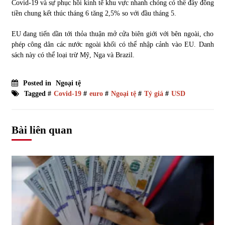
Covid-19 và sự phục hồi kinh tế khu vực nhanh chóng có thể đẩy đồng
tiền chung kết thúc tháng 6 tăng 2,5% so với đầu tháng 5.
EU đang tiến dần tới thỏa thuận mở cửa biên giới với bên ngoài, cho
phép công dân các nước ngoài khối có thể nhập cảnh vào EU. Danh
sách này có thể loại trừ Mỹ, Nga và Brazil.
Posted in
Ngoại tệ
Tagged #
Covid-19
#
euro
#
Ngoại tệ
#
Tỷ giá
#
USD
Bài liên quan