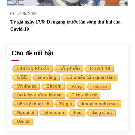
17/06/2020
Tỷ giá ngày 17/6: Đi ngang trước làn sóng thứ hai của
Covid-19
Chủ đề nổi bật
Chứng khoán
cổ phiếu
Covid-19
USD
Giá vàng
Cổ phiếu cần quan tâm
VN-Index
Bitcoin
Vàng
Tiền ảo
Sự kiện chứng khoán
Tiền điện tử
tiền kỹ thuật số
Tỷ giá
khuyến nghị mua
Ngoại tệ
Ethereum
Fed
đáng chú ý
Đầu tư