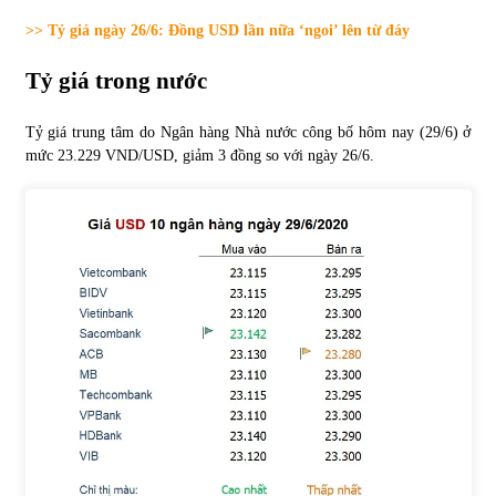
>> Tỷ giá ngày 26/6: Đồng USD lần nữa ‘ngoi’ lên từ đáy
Tự doanh ngày 3.6.2022: CTCK mua ròng 28,7 tỷ đồng
06/06/2022
Tỷ giá trong nước
Tỷ giá trung tâm do Ngân hàng Nhà nước công bố hôm nay (29/6) ở
Top 10 tỷ phú giàu nhất thế giới – Bảng xếp hạng 2022
mức 23.229 VND/USD, giảm 3 đồng so với ngày 26/6.
31/05/2022
Bất ổn từ các cuộc đấu giá đất ở Thanh Hoá
31/05/2022
Tiền gửi vào ngân hàng tiếp tục tăng mạnh
31/05/2022
S&P Ratings cập nhật xếp hạng tín nhiệm của
Vietcombank và Eximbank
31/05/2022