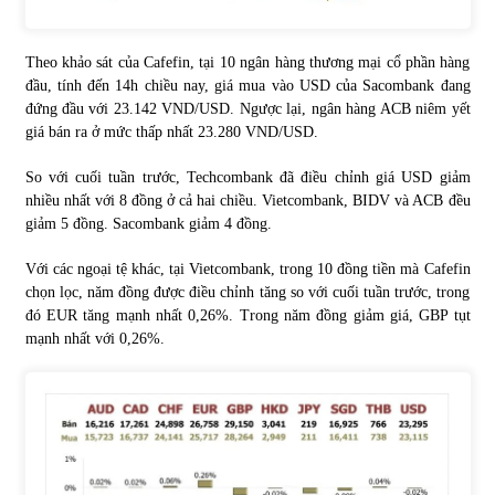
Chứng khoán ngày 30/5/2022: Top 10 cổ phiếu nổi bật
Theo khảo sát của Cafefin, tại 10 ngân hàng thương mại cổ phần hàng
31/05/2022
đầu, tính đến 14h chiều nay, giá mua vào USD của Sacombank đang
đứng đầu với 23.142 VND/USD. Ngược lại, ngân hàng ACB niêm yết
giá bán ra ở mức thấp nhất 23.280 VND/USD.
Phân tích giá tiền điện tử sau ngày thị trường lập kỷ lục
vốn hóa
So với cuối tuần trước, Techcombank đã điều chỉnh giá USD giảm
09/11/2021
nhiều nhất với 8 đồng ở cả hai chiều. Vietcombank, BIDV và ACB đều
giảm 5 đồng. Sacombank giảm 4 đồng.
Chứng khoán ngày 12/10/2021: Top 10 cổ phiếu nổi bật
Với các ngoại tệ khác, tại Vietcombank, trong 10 đồng tiền mà Cafefin
13/10/2021
chọn lọc, năm đồng được điều chỉnh tăng so với cuối tuần trước, trong
đó EUR tăng mạnh nhất 0,26%. Trong năm đồng giảm giá, GBP tụt
mạnh nhất với 0,26%.
Top 10 xe bán chạy nhất tháng 9/2021
13/10/2021