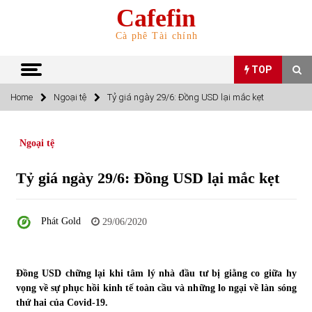
Skip
Cafefin
to
content
Cà phê Tài chính
TOP
Home
Ngoại tệ
Tỷ giá ngày 29/6: Đồng USD lại mắc kẹt
TOP
Ngoại tệ
Top 10 cổ phiếu rẻ nhất TTCK Việt Nam ngày 5/7/2022
05/07/2022
Tỷ giá ngày 29/6: Đồng USD lại mắc kẹt
Top 10 mặt hàng Việt Nam nhập khẩu nhiều nhất tháng
Phát Gold
29/06/2020
5/2022
15/06/2022
Đồng USD chững lại khi tâm lý nhà đầu tư bị giằng co giữa hy
Top 10 mặt hàng Việt Nam xuất khẩu nhiều nhất tháng
5/2022
vọng về sự phục hồi kinh tế toàn cầu và những lo ngại về làn sóng
07/06/2022
thứ hai của Covid-19.