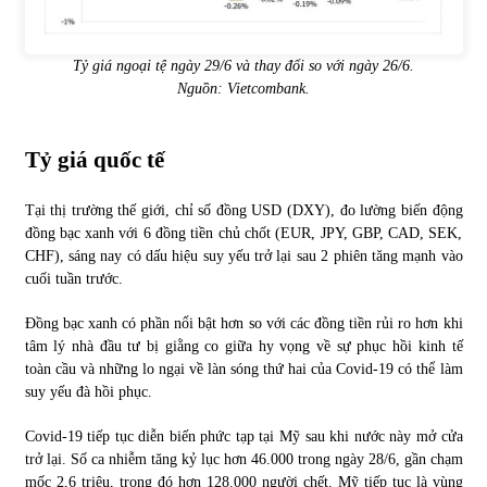
Tỷ giá ngoại tệ ngày 29/6 và thay đổi so với ngày 26/6.
Nguồn:
Vietcombank
.
Tỷ giá quốc tế
Tại thị trường thế giới, chỉ số đồng USD (DXY), đo lường biến động
đồng bạc xanh với 6 đồng tiền chủ chốt (EUR, JPY, GBP, CAD, SEK,
CHF), sáng nay có dấu hiệu suy yếu trở lại sau 2 phiên tăng mạnh vào
cuối tuần trước.
Đồng bạc xanh có phần nổi bật hơn so với các đồng tiền rủi ro hơn khi
tâm lý nhà đầu tư bị giằng co giữa hy vọng về sự phục hồi kinh tế
toàn cầu và những lo ngại về làn sóng thứ hai của Covid-19 có thể làm
suy yếu đà hồi phục.
Covid-19 tiếp tục diễn biến phức tạp tại Mỹ sau khi nước này mở cửa
trở lại. Số ca nhiễm tăng kỷ lục hơn 46.000 trong ngày 28/6, gần chạm
mốc 2,6 triệu, trong đó hơn 128.000 người chết. Mỹ tiếp tục là vùng