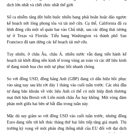
dịch lớn nhất và chết chóc nhất thế giới.
Số ca nhiễm tăng đột biến buộc nhiều bang phải hoãn hoặc đảo ngược
kế hoạch nới lỏng phong tỏa và tái mở cửa. Cụ thể, California đã ra
lệnh đóng cửa một số quán bar vào Chủ nhật, sau các động thái tương
tự ở Texas và Florida. Tiểu bang Washington và thành phố San
Francisco đã tạm dừng các kế hoạch tái mở cửa.
Tuy nhiên, ở châu Âu, châu Á, nhiều nước vẫn đang tiến hành kế
hoạch tái khởi động nền kinh tế trong vùng an toàn và các dữ liệu kinh
tế đang minh họa cho một sự phục hồi nhanh chóng.
So với đồng USD, đồng bảng Anh (GBP) đang có dấu hiệu hồi phục
vào sáng nay sau khi rớt đáy 1 tháng vào cuối tuần trước. Các nhà đầu
tư đang băn khoăn về việc liệu Anh có thể có một hiệp định thương
mại thời hậu Brexit với Liên minh châu Âu hay không. Một vòng đàm
phán mới giữa hai bên sẽ bắt đầu trong tuần này.
Mặc dù suy giảm so với đồng USD vào cuối tuần trước, nhưng đồng
Euro đang tiến tới kết thúc tháng thứ hai liên tiếp tăng giá mạnh. Thị
trường kỳ vọng về một phản ứng thống nhất của EU đối với đại dịch