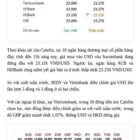
Chứng khoán ngày 30/5/2022: Top 10 cổ phiếu nổi bật
31/05/2022
Phân tích giá tiền điện tử sau ngày thị trường lập kỷ lục
vốn hóa
Theo khảo sát của Cafefin, tại 10 ngân hàng thương mại cổ phần hàng
09/11/2021
đầu, tính đến 11h sáng nay, giá mua vào USD của Sacombank đang
đứng đầu với 23.118 VND/USD. Ngược lại, ngân hàng ACB và
HDBank cũng niêm yết giá bán ra ở mức thấp nhất 23.250 VND/USD.
Chứng khoán ngày 12/10/2021: Top 10 cổ phiếu nổi bật
13/10/2021
So với cuối tuần trước, BIDV và Vietinbank điều chỉnh giá USD lên
lần lượt 5 đồng và 3 đồng ở cả hai chiều.
Top 10 xe bán chạy nhất tháng 9/2021
Với các ngoại tệ khác, tại Vietcombank, trong 10 đồng tiền mà Cafefin
13/10/2021
chọn lọc, tám đồng được điều chỉnh giảm so với cuối tuần trước, trong
đó GBP giảm mạnh nhất 1,07%. Riêng USD và HKD đứng giá.