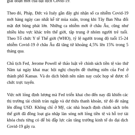
giai đoạn mới của đại dịch Covid-19.
Theo đó, Pháp, Đức và Italy gần đây ghi nhận số ca nhiễm Covid-19
mới hàng ngày cao nhất kể từ mùa xuân, trong khi Tây Ban Nha đối
mặt đợt bùng phát lớn. Những ca nhiễm mới ở châu Âu, cũng như
nhiều khu vực khác trên thế giới, tập trung ở nhóm người trẻ tuổi.
Theo Tổ chức Y tế Thế giới (WHO), tỷ lệ người trong độ tuổi 15-24
nhiễm Covid-19 ở châu Âu đã tăng từ khoảng 4,5% lên 15% trong 5
tháng qua.
Chủ tịch Fed, Jerome Powell sẽ thảo luật về chính sách tiền tệ vào thứ
Năm tại ngày khai mạc hội nghị chuyên đề thường niên của Fed ở
thành phố Kansas. Và do dịch bệnh nên năm nay cuộc họp sẽ được tổ
chức trực tuyến.
Việc nới lỏng định lượng mà Fed triển khai cho đến nay đã khiến các
thị trường tài chính tràn ngập và dư thừa thanh khoản, từ đó đè nặng
lên đồng USD. Không chỉ ở Mỹ, các nhà hoạch định chính sách trên
thế giới đã đồng loạt gia nhập làn sóng nới lỏng tiền tệ và hỗ trợ tài
khóa chưa từng có để bù đắp lực cản tăng trưởng kinh tế do đại dịch
Covid-19 gây ra.