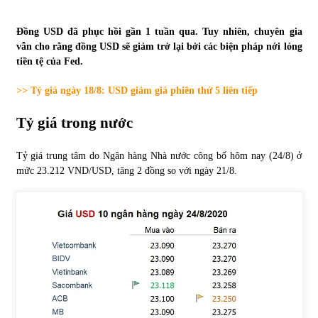
Tự doanh ngày 3.6.2022: CTCK mua ròng 28,7 tỷ đồng
Đồng USD đã phục hồi gần 1 tuần qua. Tuy nhiên, chuyên gia
06/06/2022
vẫn cho rằng đồng USD sẽ giảm trở lại bởi các biện pháp nới lỏng
tiền tệ của Fed.
>> Tỷ giá ngày 18/8: USD giảm giá phiên thứ 5 liên tiếp
Top 10 tỷ phú giàu nhất thế giới – Bảng xếp hạng 2022
31/05/2022
Tỷ giá trong nước
Tỷ giá trung tâm do Ngân hàng Nhà nước công bố hôm nay (24/8) ở
Bất ổn từ các cuộc đấu giá đất ở Thanh Hoá
mức 23.212 VND/USD, tăng 2 đồng so với ngày 21/8.
31/05/2022
Tiền gửi vào ngân hàng tiếp tục tăng mạnh
31/05/2022
S&P Ratings cập nhật xếp hạng tín nhiệm của
Vietcombank và Eximbank
31/05/2022