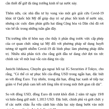
cần thiết để giữ đà tăng trưởng kinh tế tại nước này.
Thêm nữa, các nhà đầu tư hy vọng vào một gói giải cứu Covid-19
khác từ Quốc hội Mỹ để giúp duy trì sự phục hồi kinh tế nước này,
nhưng các cuộc đàm phán giữa hai đảng Cộng hòa và Dân chủ đã rơi
vào bế tắc trong những tuần gần đây.
Thị trường tiền tệ hôm nay cho thấy ít phản ứng trước việc cấp phép
của cơ quan chức năng tại Mỹ đối với phương pháp sử dụng huyết
tương từ người nhiễm Covid-19 đã bình phục làm phương pháp điều
trị. Nhiều nhà phân tích cho rằng giới đầu tư đang chờ đợi tin tức
chính xác về một loại vắc-xin đáng tin cậy.
Junichi Ishikawa, Chuyên gia ngoại hối tại IG Securities ở Tokyo, cho
rằng, “Có thể có sự phục hồi của đồng USD trong ngắn hạn, đặc biệt
so với đồng Euro. Tuy nhiên, trong dài hạn, đồng bạc xanh sẽ tiếp tục
giảm vì Fed phải cam kết nới lỏng tiền tệ trong một thời gian rất dài”.
So với đồng USD, đồng Euro đã trượt khỏi đỉnh 2 năm từ ngày 19/8
và hiện đang giữ mức 1,1813 USD. Đặc biệt, chính phủ và giới chức y
tế các nước châu Âu vừa cảnh báo châu lục này đang bước vào một