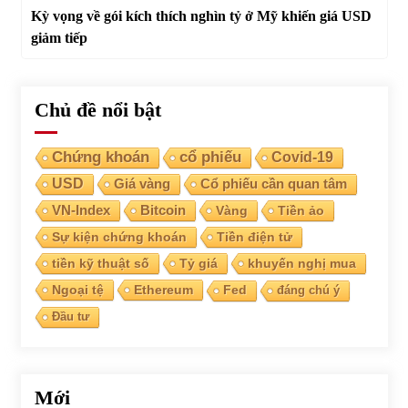
Kỳ vọng về gói kích thích nghìn tỷ ở Mỹ khiến giá USD
giảm tiếp
Chủ đề nổi bật
Chứng khoán
cổ phiếu
Covid-19
USD
Giá vàng
Cổ phiếu cần quan tâm
VN-Index
Bitcoin
Vàng
Tiền ảo
Sự kiện chứng khoán
Tiền điện tử
tiền kỹ thuật số
Tỷ giá
khuyến nghị mua
Ngoại tệ
Ethereum
Fed
đáng chú ý
Đầu tư
Mới