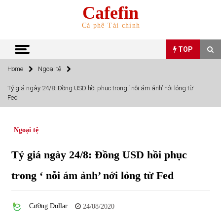
Skip
Cafefin
to
content
Cà phê Tài chính
TOP
Home
Ngoại tệ
TOP
Tỷ giá ngày 24/8: Đồng USD hồi phục trong ‘ nỗi ám ảnh’ nới lỏng từ
Fed
Top 10 cổ phiếu rẻ nhất TTCK Việt Nam ngày 5/7/2022
05/07/2022
Ngoại tệ
Top 10 mặt hàng Việt Nam nhập khẩu nhiều nhất tháng
Tỷ giá ngày 24/8: Đồng USD hồi phục
5/2022
15/06/2022
trong ‘ nỗi ám ảnh’ nới lỏng từ Fed
Top 10 mặt hàng Việt Nam xuất khẩu nhiều nhất tháng
5/2022
Cường Dollar
24/08/2020
07/06/2022