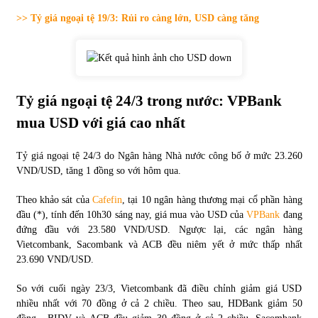
>> Tỷ giá ngoại tệ 19/3: Rủi ro càng lớn, USD càng tăng
Tự doanh ngày 3.6.2022: CTCK mua ròng 28,7 tỷ đồng
06/06/2022
Top 10 tỷ phú giàu nhất thế giới – Bảng xếp hạng 2022
Tỷ giá ngoại tệ 24/3 trong nước: VPBank
31/05/2022
mua USD với giá cao nhất
Tỷ giá ngoại tệ 24/3 do Ngân hàng Nhà nước công bố ở mức 23.260
Bất ổn từ các cuộc đấu giá đất ở Thanh Hoá
VND/USD, tăng 1 đồng so với hôm qua.
31/05/2022
Theo khảo sát của
Cafefin
, tại 10 ngân hàng thương mại cổ phần hàng
đầu (*), tính đến 10h30 sáng nay, giá mua vào USD của
VPBank
đang
Tiền gửi vào ngân hàng tiếp tục tăng mạnh
đứng đầu với 23.580 VND/USD. Ngược lại, các ngân hàng
31/05/2022
Vietcombank, Sacombank và ACB đều niêm yết ở mức thấp nhất
23.690 VND/USD.
S&P Ratings cập nhật xếp hạng tín nhiệm của
So với cuối ngày 23/3, Vietcombank đã điều chỉnh giảm giá USD
Vietcombank và Eximbank
nhiều nhất với 70 đồng ở cả 2 chiều. Theo sau, HDBank giảm 50
31/05/2022