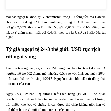
Với các ngoại tệ khác, tại Vietcombank, trong 10 đồng tiền mà Cafefin
chọn lọc thì 6đồng được điều chỉnh tăng, trong đó AUD lên mạnh nhất
với gần 2,64%, theo sau là EUR tăng gần 0,61%. Còn ở bốn đồng còn
lại, JPY giảm mạnh nhất với 0,43%, theo sau là USD và HKD đều tụt
0,3%.
Tỷ giá ngoại tệ 24/3 thế giới: USD rục rịch
rời ngai vàng
Trên thị trường thế giới, chỉ số USD sáng nay liên tục trượt dốc và rớt
ngưỡng hỗ trợ 102 điểm, mất khoảng 0,5% so với đỉnh của ngày 20/3,
mức cao nhất kể từ tháng 1/2017. Nguyên nhân chính đến từ động thái
mới nhất của Fed.
Ngày 23/3, Ủy ban Thị trường mở Liên bang (FOMC) – cơ quan
hoạch định chính sách tiền tệ của Fed – đã tuyên bố sẽ mua một lượng
trái phiếu kho bạc và chứng khoán được thế chấp không giới hạn và
mở thêm ba cơ sở mới để mua nợ của các công ty.