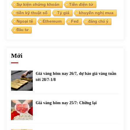
Sự kiện chứng khoán
Tiền điện tử
tiền kỹ thuật số
Tỷ giá
khuyến nghị mua
Ngoại tệ
Ethereum
Fed
đáng chú ý
Đầu tư
Mới
Giá vàng hôm nay 26/7, dự báo giá vàng tuần
tới 28/7-1/8
Giá vàng hôm nay 25/7: Chững lại