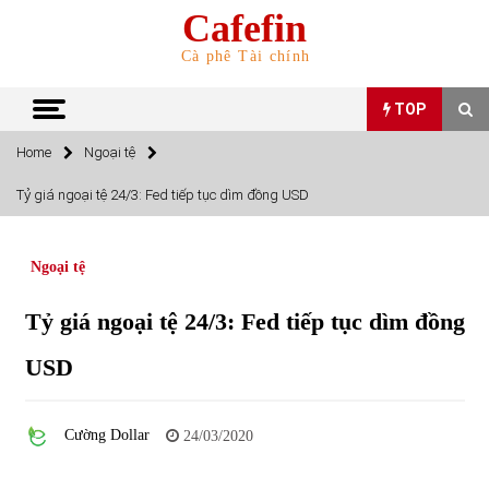
Skip
Cafefin
to
content
Cà phê Tài chính
TOP
Home
Ngoại tệ
TOP
Tỷ giá ngoại tệ 24/3: Fed tiếp tục dìm đồng USD
Top 10 cổ phiếu rẻ nhất TTCK Việt Nam ngày 5/7/2022
05/07/2022
Ngoại tệ
Tỷ giá ngoại tệ 24/3: Fed tiếp tục dìm đồng
Top 10 mặt hàng Việt Nam nhập khẩu nhiều nhất tháng
5/2022
USD
15/06/2022
Top 10 mặt hàng Việt Nam xuất khẩu nhiều nhất tháng
Cường Dollar
24/03/2020
5/2022
07/06/2022