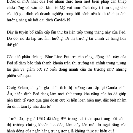
Bước đi mới nhất của Fed nhằm thưc hiện một biện pháp can thiệp
chưa từng có vào nền kinh tế Mỹ với mục đích duy trì tín dụng cho
các hộ gia đình và doanh nghiệp trong bối cảnh nền kinh tế chịu ảnh
hưởng nặng nề bởi đại dịch
Covid-19
.
Đây là tuyên bố khẩn cấp lần thứ ba liên tiếp trong tháng này của Fed.
Do đó, nó đã lập tức ảnh hưởng tới thị trường tài chính và hàng hóa
thế giới.
Các nhà phân tích tại Blue Line Futures cho rằng, động thái này của
Fed sẽ đảm bảo tính thanh khoản trên thị trường tài chính trong tương
lai gần và giảm bớt sự biến động mạnh của thị trường như những
phiên vừa qua.
Craig Erlam, chuyên gia phân tích thị trường cao cấp tại Oanda châu
Âu, nhận định Fed đang làm mọi thứ trong khả năng của họ để giúp
nền kinh tế vượt qua giai đoạn cực kì hỗn loạn hiện nay, đặc biệt nhằm
ổn định tâm lý nhà đầu tư.
Trước đó, tỷ giá USD đã tăng 9% trong hai tuần qua trong bối cảnh
thị trường chứng khoán lao dốc, làm dấy lên mối lo ngại rằng các
hành động của ngân hàng trung ương là không thực sự hiệu quả.