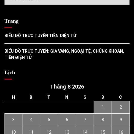
mục
Trang
BIỂU ĐỒ TRỰC TUYẾN TIỀN ĐIỆN TỬ
BIỂU ĐỒ TRỰC TUYẾN: GIÁ VÀNG, NGOẠI TỆ, CHỨNG KHOÁN,
TIỀN ĐIỆN TỬ
Lịch
Tháng 8 2026
H
B
T
N
S
B
C
1
2
3
4
5
6
7
8
9
10
11
12
13
14
15
16