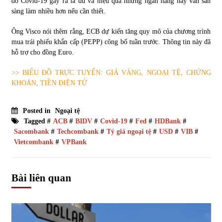
do Covid-19 gây ra là đủ và hiệu quả nhưng ngân hàng này vẫn sẵn
sàng làm nhiều hơn nếu cần thiết.
Ông Visco nói thêm rằng, ECB dự kiến tăng quy mô của chương trình
mua trái phiếu khẩn cấp (PEPP) công bố tuần trước. Thông tin này đã
hỗ trợ cho đồng Euro.
>> BIỂU ĐỒ TRỰC TUYẾN: GIÁ VÀNG, NGOẠI TỆ, CHỨNG
KHOÁN, TIỀN ĐIỆN TỬ
Posted in
Ngoại tệ
Tagged #
ACB
#
BIDV
#
Covid-19
#
Fed
#
HDBank
#
Sacombank
#
Techcombank
#
Tỷ giá ngoại tệ
#
USD
#
VIB
#
Vietcombank
#
VPBank
Bài liên quan