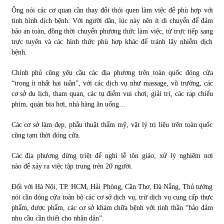
Ông nói các cơ quan cần thay đổi thói quen làm việc để phù hợp với
tình hình dịch bệnh. Với người dân, lúc này nên ít di chuyển để đảm
bảo an toàn, đồng thời chuyển phương thức làm việc, từ trực tiếp sang
trực tuyến và các hình thức phù hợp khác để tránh lây nhiễm dịch
bệnh.
Chính phủ cũng yêu cầu các địa phương trên toàn quốc đóng cửa
“trong ít nhất hai tuần”, với các dịch vụ như massage, vũ trường, các
cơ sở du lịch, tham quan, các tụ điểm vui chơi, giải trí, các rạp chiếu
phim, quán bia hơi, nhà hàng ăn uống…
Các cơ sở làm đẹp, phẫu thuật thẩm mỹ, vật lý trị liệu trên toàn quốc
cũng tạm thời đóng cửa.
Các địa phương dừng triệt để nghi lễ tôn giáo; xử lý nghiêm nơi
nào để xảy ra việc tập trung trên 20 người.
Đối với Hà Nội, TP. HCM, Hải Phòng, Cần Thơ, Đà Nẵng, Thủ tướng
nói cần đóng cửa toàn bộ các cơ sở dịch vụ, trừ dịch vụ cung cấp thực
phẩm, dược phẩm, các cơ sở khám chữa bệnh với tinh thần “bảo đảm
nhu cầu cần thiết cho nhân dân”.