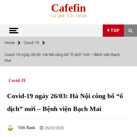
Skip
Cafefin
to
content
Cà phê Tài chính
TOP
Home
Covid-19
TOP
Covid-19 ngày 26/03: Hà Nội công bố “ổ dịch” mới – Bệnh viện Bạch
Mai
Top 10 cổ phiếu rẻ nhất TTCK Việt Nam ngày 5/7/2022
05/07/2022
Covid-19
Top 10 mặt hàng Việt Nam nhập khẩu nhiều nhất tháng
Covid-19 ngày 26/03: Hà Nội công bố “ổ
5/2022
15/06/2022
dịch” mới – Bệnh viện Bạch Mai
Top 10 mặt hàng Việt Nam xuất khẩu nhiều nhất tháng
5/2022
Việt Bank
26/03/2020
07/06/2022