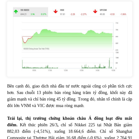
Bên cạnh đó, giao dịch nhà đầu tư nước ngoài cũng có phần tích cực
hơn. Sau chuỗi 13 phiên bán ròng hàng trăm tỷ đồng, khối này đã
giảm mạnh và chỉ bán ròng 45 tỷ đồng. Trong đó, nhân tố chính là cặp
đôi lớn VNM và VIC được mua ròng mạnh.
Trái lại, thị trường chứng khoán châu Á đồng loạt đều mất
điểm.
Kết thúc phiên 26/3
,
chỉ số Nikkei 225 tại Nhật Bản giảm
882,03 điểm (-4,51%), xuống 18.664,6 điểm. Chỉ số Shanghai
Composite tại Thượng Hải giảm 16,68 điểm (-0,6%), xuống 2.764,91