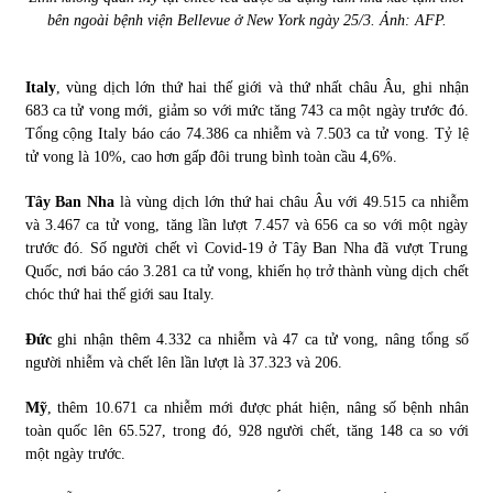
bên ngoài bệnh viện Bellevue ở New York ngày 25/3. Ảnh:
AFP
.
Italy
, vùng dịch lớn thứ hai thế giới và thứ nhất châu Âu, ghi nhận
683 ca tử vong mới, giảm so với mức tăng 743 ca một ngày trước đó.
Tổng cộng Italy báo cáo 74.386 ca nhiễm và 7.503 ca tử vong. Tỷ lệ
tử vong là 10%, cao hơn gấp đôi trung bình toàn cầu 4,6%.
Tây Ban Nha
là vùng dịch lớn thứ hai châu Âu với 49.515 ca nhiễm
và 3.467 ca tử vong, tăng lần lượt 7.457 và 656 ca so với một ngày
trước đó. Số người chết vì Covid-19 ở Tây Ban Nha đã vượt Trung
Quốc, nơi báo cáo 3.281 ca tử vong, khiến họ trở thành vùng dịch chết
chóc thứ hai thế giới sau Italy.
Đức
ghi nhận thêm 4.332 ca nhiễm và 47 ca tử vong, nâng tổng số
người nhiễm và chết lên lần lượt là 37.323 và 206.
Mỹ
, thêm 10.671 ca nhiễm mới được phát hiện, nâng số bệnh nhân
toàn quốc lên 65.527, trong đó, 928 người chết, tăng 148 ca so với
một ngày trước.