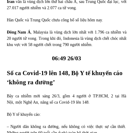
Iran
vẫn là vùng dịch lớn thứ hai châu Á, sau Trung Quốc đại lục, với
27.017 người nhiễm và 2.077 ca tử vong.
Hàn Quốc và Trung Quốc chưa công bố số liệu hôm nay.
Đông Nam Á
, Malaysia là vùng dịch lớn nhất với 1.796 ca nhiễm và
20 người tử vong. Trong khi đó, Indonesia là vùng dịch chết chóc nhất
khu vực với 58 người chết trong 790 người nhiễm.
06:49 26/03
Số ca Covid-19 lên 148, Bộ Y tế khuyến cáo
‘không ra đường’
Bảy ca nhiễm mới sáng 26/3, gồm 4 người ở TP.HCM, 2 tại Hà
Nội, một Nghệ An, nâng số ca Covid-19 lên 148.
Bộ Y tế khuyến cáo:
– Người dân không ra đường, nếu không có việc thực sự cần thiết.
Những người trên 60 tuổi cần ở nhà toàn bộ thời gian.