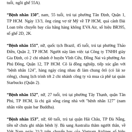
tuổi, ngồi ghế 55A).
Chứng khoán ngày 30/5/2022: Top 10 cổ phiếu nổi bật
“Bệnh nhân 150”
, nam, 55 tuổi, trú tại phường Tân Định, Quận 1,
31/05/2022
TP HCM. Ngày 13/3, ông cùng vợ từ Mỹ về TP HCM, quá cảnh Đài
Loan trên chuyến bay của hãng hàng không EVA Air, số hiệu BR395,
số ghế 2D, 2K.
Phân tích giá tiền điện tử sau ngày thị trường lập kỷ lục
vốn hóa
“Bệnh nhân 151”
, nữ, quốc tịch Brazil, 45 tuổi, trú tại phường Thảo
09/11/2021
Điền, Quận 2, TP HCM. Người này làm việc tại Công ty TNHH giày
Gia Định, có 2 chi nhánh ở huyện Vĩnh Cửu, Đồng Nai và phường An
Phú Đông, Quận 12, TP HCM. Cô là đồng nghiệp, tiếp xúc gần với
Chứng khoán ngày 12/10/2021: Top 10 cổ phiếu nổi bật
“bệnh nhân 124”, hàng ngày cùng nhau đi làm chung ôtô (có lái xe
13/10/2021
riêng), chung lịch trình tới 2 chi nhánh công ty và mua cà phê tại quán
Starbucks (Quận 2).
Top 10 xe bán chạy nhất tháng 9/2021
“Bệnh nhân 152”
, nữ, 27 tuổi, trú tại phường Tây Thạnh, quận Tân
13/10/2021
Phú, TP HCM, là chị gái sống cùng nhà với “bệnh nhân 127” (nam
nhân viên quán bar Buddha).
“Bệnh nhân 153”
, nữ, 60 tuổi, trú tại quận Hải Châu, TP Đà Nẵng,
tiền sử chưa ghi nhận bệnh lý. Bà sang Australia thăm người thân, về
Việt Nam ngày 21/3 trên chuyến bay của Vietnam Airlines số hiệu