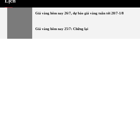
Lịch
Giá vàng hôm nay 26/7, dự báo giá vàng tuần tới 28/7-1/8
Tháng 8 2026
H
B
T
N
S
B
C
Giá vàng hôm nay 25/7: Chững lại
1
2
Giá vàng hôm nay 8/7: SJC tăng lại mốc 121 triệu đồng/lượng
3
4
5
6
7
8
9
Giá vàng hôm nay 3/7: Tiếp tục đà tăng
10
11
12
13
14
15
16
Giá vàng hôm nay 2/7: Neo gần đỉnh
17
18
19
20
21
22
23
24
25
26
27
28
29
30
Giá vàng hôm nay 1/7: SJC tăng gần 1 triệu đồng
31
« Th7
Copyright All right reserved