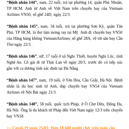
“Bệnh nhân 144”,
nam, 22 tuổi, trú tại phường 14, quận Phú Nhuận,
TP HCM. Anh từ Anh về Việt Nam trên chuyến bay của Vietnam
Airlines VN50, số ghế 24D, ngày 22/3.
“Bệnh nhân 145”,
nam, 34 tuổi, trú tại phường Sơn Kỳ, quận Tân
Phú, TP HCM, là thợ làm móng tay tại Mỹ. Anh đi chuyến bay VN50
của Hãng hàng không VietnamAirlines, số ghế 28A, về tới sân bay Cần
Thơ ngày 22/3..
“Bệnh nhân 146”
, nữ, 17 tuổi ở xã Nghi Thiết, huyện Nghi Lộc, tỉnh
Nghệ An. Cô gái đi từ Thái Lan về ngày 20/3, trước đó có tiếp xúc
gần với ca dương tính xác định tại Đà Nẵng.
“Bệnh nhân 147”
, nam, 19 tuổi, ở Yên Hòa, Cầu Giấy, Hà Nội. Bệnh
nhân là du học sinh từ Anh, đáp chuyến bay VN54 của Vietnam
Airlines về Nội Bài ngày 21/3.
“Bệnh nhân 148”,
58 tuổi, quốc tịch Pháp, ở Ô Chợ Dừa, Đống Đa,
Hà Nội. Ông là du khách từ Pháp đến Việt Nam ngày 12/3 trên chuyến
bay VN18.
>> Covid-19 ngày 25/03: Hơn 18.600 người chết trên toàn cầu