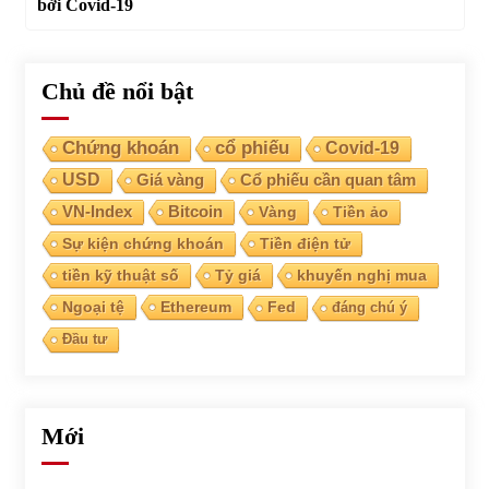
bởi Covid-19
Chủ đề nổi bật
Chứng khoán
cổ phiếu
Covid-19
USD
Giá vàng
Cổ phiếu cần quan tâm
VN-Index
Bitcoin
Vàng
Tiền ảo
Sự kiện chứng khoán
Tiền điện tử
tiền kỹ thuật số
Tỷ giá
khuyến nghị mua
Ngoại tệ
Ethereum
Fed
đáng chú ý
Đầu tư
Mới