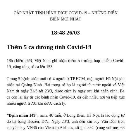
Tự doanh ngày 3.6.2022: CTCK mua ròng 28,7 tỷ đồng
CẬP NHẬT TÌNH HÌNH DỊCH COVID-19 – NHỮNG DIỄN
06/06/2022
BIẾN MỚI NHẤT
18:48 26/03
Top 10 tỷ phú giàu nhất thế giới – Bảng xếp hạng 2022
31/05/2022
Thêm 5 ca dương tính
Covid-19
18h chiều 26/3, Việt Nam ghi nhận thêm 5 trường hợp nhiễm Covid-
Bất ổn từ các cuộc đấu giá đất ở Thanh Hoá
19, nâng tổng số ca lên 153.
31/05/2022
Trong 5 bệnh nhân mới có 4 người ở TP.HCM, một người Hà Nội ghi
nhận tại Quảng Ninh. Hai trong số họ là người từ nước ngoài về Việt
Tiền gửi vào ngân hàng tiếp tục tăng mạnh
Nam từ ngày 21/3 tới 23/3, được cách ly ngay sau khi nhập cảnh. Ba
31/05/2022
ca còn lại lây từ các bệnh nhân Covid-19, đã đến nhiều nơi và tiếp xúc
nhiều người trước khi được cách ly.
“Bệnh nhân 149”
, nam, 40 tuổi, ở Long Biên, Hà Nội, là lao động tự
S&P Ratings cập nhật xếp hạng tín nhiệm của
do tại bang Hessen, Đức. Ngày 23/3, anh đến sân bay Vân Đồn trên
Vietcombank và Eximbank
chuyến bay VN36 của Vietnam Airlines, số ghế 55C (cùng với mẹ, 68
31/05/2022