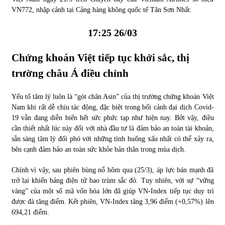
VN772, nhập cảnh tại Cảng hàng không quốc tế Tân Sơn Nhất.
17:25 26/03
Chứng khoán Việt tiếp tục khởi sắc, thị
trường châu Á điều chỉnh
Yếu tố tâm lý luôn là “gót chân Asin” của thị trường chứng khoán Việt
Nam khi rất dễ chịu tác động, đặc biệt trong bối cảnh đại dịch Covid-
19 vẫn đang diễn biến hết sức phức tạp như hiện nay. Bởi vậy, điều
cần thiết nhất lúc này đối với nhà đầu tư là đảm bảo an toàn tài khoản,
sẵn sàng tâm lý đối phó với những tình huống xấu nhất có thể xảy ra,
bên cạnh đảm bảo an toàn sức khỏe bản thân trong mùa dịch.
Chính vì vậy, sau phiên bùng nổ hôm qua (25/3), áp lực bán mạnh đã
trở lại khiến bảng điện tử bao trùm sắc đỏ. Tuy nhiên, với sự “vững
vàng” của một số mã vốn hóa lớn đã giúp VN-Index tiếp tục duy trì
được đà tăng điểm. Kết phiên, VN-Index tăng 3,96 điểm (+0,57%) lên
694,21 điểm.