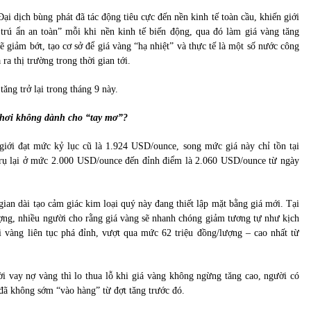
i dịch bùng phát đã tác động tiêu cực đến nền kinh tế toàn cầu, khiến giới
rú ẩn an toàn” mỗi khi nền kinh tế biến động, qua đó làm giá vàng tăng
ẽ giảm bớt, tạo cơ sở để giá vàng “hạ nhiệt” và thực tế là một số nước công
a thị trường trong thời gian tới.
ăng trở lại trong tháng 9 này.
c chơi không dành cho “tay mơ”?
 giới đạt mức kỷ lục cũ là 1.924 USD/ounce, song mức giá này chỉ tồn tại
g trụ lại ở mức 2.000 USD/ounce đến đỉnh điểm là 2.060 USD/ounce từ ngày
gian dài tạo cảm giác kim loại quý này đang thiết lập mặt bằng giá mới. Tại
ượng, nhiều người cho rằng giá vàng sẽ nhanh chóng giảm tương tự như kịch
 vàng liên tục phá đỉnh, vượt qua mức 62 triệu đồng/lượng – cao nhất từ
i vay nợ vàng thì lo thua lỗ khi giá vàng không ngừng tăng cao, người có
 đã không sớm “vào hàng” từ đợt tăng trước đó.