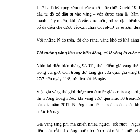
Thứ ba là kỳ vọng sớm có vắc-xin/thuốc chữa Covid-19. Đạ
đầu tư đổ xô đầu tư vào vàng – vốn được xem là “hầm t
mạnh. Tuy nhiên, khi có vắc-xin/thuốc, rủi ro dịch bệnh s
bố đã điều chế được vắc-xin chữa Covid-19 và sẽ sớm đưa r
Với những lý do trên, tôi cho rằng, vàng khó có khả năng t
Thị trường vàng liên tục biến động, có lẽ vàng là cuộ
Nhìn lại diễn biến tháng 9/2011, thời điểm giá vàng thế
trong vài giờ. Còn trong đợt tăng giá vừa qua, giá vàn
27/7 đến ngày 11/8, tức lên tới 16 ngày.
Việc giá vàng thế giới được neo ở mức giá cao trong thời 
thị trường trong nước, khi vàng vượt qua mức 50 triệu/l
bản của năm 2011. Nhưng thực tế lại hoàn toàn khác khi
trước tới nay.
Giá vàng tăng phi mã khiến nhiều người “sốt ruột”: Ngườ
tiền nhàn rỗi thì không muốn bỏ lỡ cơ hội một lần nữa vì