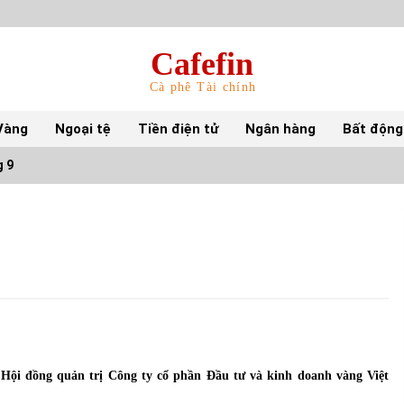
Cafefin
Cà phê Tài chính
Vàng
Ngoại tệ
Tiền điện tử
Ngân hàng
Bất động
g 9
Top 10 mặt hàng Việt Nam nhập khẩu nhiều
nhất tháng 5/2022
15/06/2022
Top 10 tỷ phú giàu nhất thế giới – Bảng xếp
hạng 2022
31/05/2022
Hội đồng quản trị Công ty cổ phần Đầu tư và kinh doanh vàng Việt
S&P Ratings cập nhật xếp hạng tín nhiệm