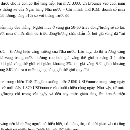
g được cho là còn có thể tăng tiếp, lên mức 3.000 USD/ounce vào cuối năm
heo thống kê của Ngân hàng Nhà nước – Chi nhánh TP.HCM, doanh số mua
458 lượng, tăng 51% so với tháng trước đó.
iểm này đều thắng. Người mua ở vùng giá 50-60 triệu đồng/lượng sẽ có lãi,
ời mua ở mức đỉnh 62 triệu đồng/lượng chắc chắn lỗ, bởi giá vàng đã “tụt
 SJC – thương hiệu vàng miếng của Nhà nước. Lâu nay, do thị trường vàng
giá vàng trong nước thường cao hơn giá vàng thế giới khoảng 3-4 triệu
 khi giá vàng thế giới chỉ giảm khoảng 3%, thì giá vàng SJC giảm khoảng
vàng SJC bán ra ở mức ngang bằng giá thế giới quy đổi.
unce trong chiều 11/8 đã giảm xuống mức 2.050 USD/ounce trong sáng ngày
rơi về mức đáy 1.870 USD/ounce vào buổi chiều cùng ngày. Như vậy, từ mức
ng/lượng chỉ trong vài ngày và đến nay mức giảm tăng lên hơn 6 triệu
 vàng nên là những người có hiểu biết, có thông tin, có thời gian và có công
là phải có chiến lược “chốt lời, cắt lỗ” hiệu quả.