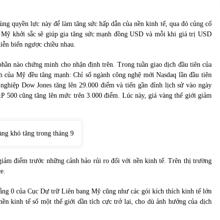
ng quyền lực này để làm tăng sức hấp dẫn của nền kinh tế, qua đó củng cố
tế Mỹ khởi sắc sẽ giúp gia tăng sức mạnh đồng USD và mỗi khi giá trị USD
diễn biến ngược chiều nhau.
phần nào chứng minh cho nhận định trên. Trong tuần giao dịch đầu tiên của
ính của Mỹ đều tăng mạnh: Chỉ số ngành công nghệ mới Nasdaq lần đầu tiên
nghiệp Dow Jones tăng lên 29.000 điểm và tiến gần đỉnh lịch sử vào ngày
&P 500 cũng tăng lên mức trên 3.000 điểm. Lúc này, giá vàng thế giới giảm
ảm điểm trước những cảnh bảo rủi ro đối với nền kinh tế. Trên thị trường
e.
ằng 0 của Cục Dự trữ Liên bang Mỹ cũng như các gói kích thích kinh tế lớn
n kinh tế số một thế giới dần tích cực trở lại, cho dù ảnh hưởng của dịch