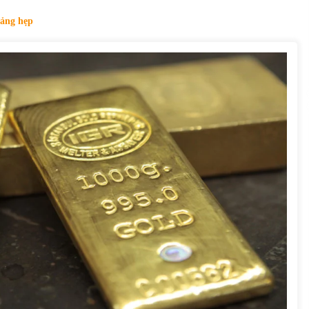
của Vietcombank và Eximbank
31/05/2022
oảng hẹp
Chứng khoán ngày 12/10/2021: Top 10 cổ
phiếu nổi bật
13/10/2021