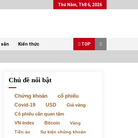
Thứ Năm, Th8 6, 2026
 sản
Kiến thức
TOP
Chủ đề nổi bật
Top 10 mặt hàng Việt Nam xuất khẩu nhiều
nhất tháng 5/2022
07/06/2022
Chứng khoán
cổ phiếu
Covid-19
USD
Giá vàng
Bất ổn từ các cuộc đấu giá đất ở Thanh Hoá
Cổ phiếu cần quan tâm
31/05/2022
VN-Index
Bitcoin
Vàng
Tiền ảo
Sự kiện chứng khoán
Chứng khoán ngày 30/5/2022: Top 10 cổ