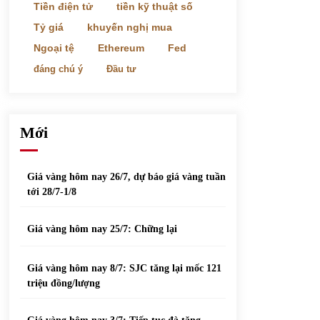
phiếu nổi bật
Tiền điện tử
tiền kỹ thuật số
31/05/2022
Tỷ giá
khuyến nghị mua
Ngoại tệ
Ethereum
Fed
Top 10 xe bán chạy nhất tháng 9/2021
đáng chú ý
Đầu tư
13/10/2021
Mới
Giá vàng hôm nay 26/7, dự báo giá vàng tuần
tới 28/7-1/8
Giá vàng hôm nay 25/7: Chững lại
Giá vàng hôm nay 8/7: SJC tăng lại mốc 121
triệu đồng/lượng