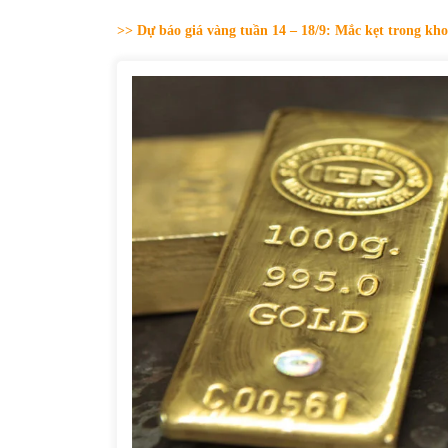
31/05/2022
>> Dự báo giá vàng tuần 14 – 18/9: Mắc kẹt trong kh
Phân tích giá tiền điện tử sau ngày thị
trường lập kỷ lục vốn hóa
09/11/2021