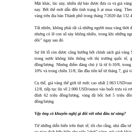
Mặt khác, lúc này, nhiều dự báo được đưa ra và giá vàn
nay. Bởi thế mới dẫn đến tình trạng ồ ạt mua vàng. T
vàng trên địa bàn Thành phố trong tháng 7/2020 đạt 132.
Tất nhiên, không phải tất cả những người mua vàng thời đ
nhưng có lẽ con số này không nhiều, trong khi những ngư
dốc” ngay sau đó.
Sự lời lỗ còn được cộng hưởng bởi chính sách giá vàng
trong nước không liên thông với thị trường quốc tế, 
đồng/lượng. Nhưng điểm đáng chú ý là từ 6-10/8, trong
10% và trong chiều 11/8, lần đầu tiên kể từ tháng 7, giá 
Cụ thể, giá vàng thế giới từ mức cao nhất 2.063 USD/o
12/8, tiếp tục lùi về 2.000 USD/ounce vào buổi trưa và 
đỉnh 62 triệu đồng/lượng, vàng đã bốc hơi 5 triệu đồ
đồng/lượng.
Vậy ông có khuyến nghị gì đối với nhà đầu tư vàng?
Từ những diễn biến trên thực tế, tôi cho rằng, nhà đầu tư
cụ giao dịch hữu hiệu cho việc “chơi” vàng, nói cách khác 