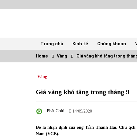
Skip
to
content
Trang chủ
Kinh tế
Chứng khoán
Home
Vàng
Giá vàng khó tăng trong thán
TOP
Vàng
Top 10 cổ phiếu rẻ nhất TTCK Việt Nam
ngày 5/7/2022
05/07/2022
Giá vàng khó tăng trong tháng 9
Tự doanh ngày 3.6.2022: CTCK mua ròng
Phát Gold
28,7 tỷ đồng
14/09/2020
06/06/2022
Đó là nhận định của ông Trần Thanh Hải, Chủ tịch 
Nam (VGB).
Tiền gửi vào ngân hàng tiếp tục tăng mạnh