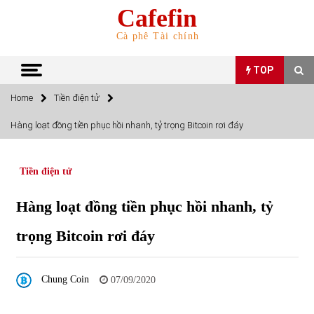
Skip
Cafefin
to
content
Cà phê Tài chính
TOP
Home
Tiền điện tử
TOP
Hàng loạt đồng tiền phục hồi nhanh, tỷ trọng Bitcoin rơi đáy
Top 10 cổ phiếu rẻ nhất TTCK Việt Nam ngày 5/7/2022
05/07/2022
Tiền điện tử
Hàng loạt đồng tiền phục hồi nhanh, tỷ
Top 10 mặt hàng Việt Nam nhập khẩu nhiều nhất tháng
5/2022
trọng Bitcoin rơi đáy
15/06/2022
Top 10 mặt hàng Việt Nam xuất khẩu nhiều nhất tháng
Chung Coin
07/09/2020
5/2022
07/06/2022