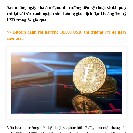
Sau những ngày khá ảm đạm, thị trường tiền kỹ thuật số đã quay
Tự doanh ngày 3.6.2022: CTCK mua ròng 28,7 tỷ đồng
trở lại với sắc xanh ngập tràn. Lượng giao dịch đạt khoảng 160 tỷ
06/06/2022
USD trong 24 giờ qua.
>> Bitcoin đánh rơi ngưỡng 10.000 USD, thị trường rực đỏ ngày
Top 10 tỷ phú giàu nhất thế giới – Bảng xếp hạng 2022
cuối tuần
31/05/2022
Bất ổn từ các cuộc đấu giá đất ở Thanh Hoá
31/05/2022
Tiền gửi vào ngân hàng tiếp tục tăng mạnh
31/05/2022
S&P Ratings cập nhật xếp hạng tín nhiệm của
Vietcombank và Eximbank
Vốn hóa thị trường tiền kỹ thuật số phục hồi từ đáy hơn một tháng lên
31/05/2022