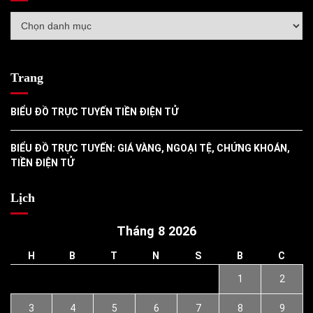
Danh
mục
Trang
BIỂU ĐỒ TRỰC TUYẾN TIỀN ĐIỆN TỬ
BIỂU ĐỒ TRỰC TUYẾN: GIÁ VÀNG, NGOẠI TỆ, CHỨNG KHOÁN,
TIỀN ĐIỆN TỬ
Lịch
Tháng 8 2026
H
B
T
N
S
B
C
1
2
3
4
5
6
7
8
9