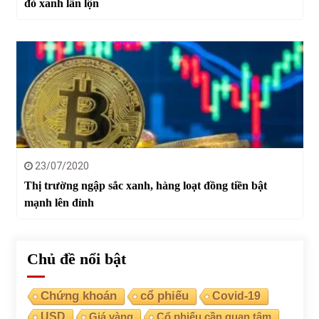
đỏ xanh lẫn lộn
23/07/2020
Thị trường ngập sắc xanh, hàng loạt đồng tiền bật
mạnh lên đỉnh
Chủ đề nổi bật
Chứng khoán
cổ phiếu
Covid-19
USD
Giá vàng
Cổ phiếu cần quan tâm