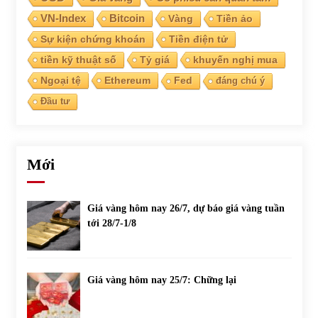
VN-Index
Bitcoin
Vàng
Tiền ảo
Sự kiện chứng khoán
Tiền điện tử
tiền kỹ thuật số
Tỷ giá
khuyến nghị mua
Ngoại tệ
Ethereum
Fed
đáng chú ý
Đầu tư
Mới
Giá vàng hôm nay 26/7, dự báo giá vàng tuần
tới 28/7-1/8
Giá vàng hôm nay 25/7: Chững lại