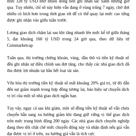
mức 328 tỷ USD nhờ nhiều đồng tiền ghi nhận sắc xanh những giờ
qua. Tuy nhiên, chỉ số này hiện vẫn đang ở vùng trũng 7 ngày, chờ đợi
nhiều cú hích hơn trong thời gian tới để có thể quay lại mức cao từng
Chứng khoán ngày 30/5/2022: Top 10 cổ phiếu nổi bật
được ghi nhận vào giữa tuần trước.
31/05/2022
Lượng giao dịch chậm lại sau khi tăng nhanh lên mức kể từ giữa tháng
5, đạt khoảng 160 tỷ USD trong 24 giờ qua, theo dữ liệu từ
Phân tích giá tiền điện tử sau ngày thị trường lập kỷ lục
Coinmarketcap.
vốn hóa
09/11/2021
Tuần qua, thị trường chứng khoán, vàng, dầu thô và tiền kỹ thuật số
đều ghi nhận sự điều chỉnh sau đợt tăng, cho thấy các nhà giao dịch đã
Chứng khoán ngày 12/10/2021: Top 10 cổ phiếu nổi bật
thu được lợi nhuận tại hầu hết loại tài sản.
13/10/2021
Vốn hóa thị trường tiền kỹ thuật số mất khoảng 20% giá trị, từ đó dẫn
đến sụt giảm mạnh trong hợp đồng tương lai, báo hiệu sự chuyển dịch
vị trí của một số nhà giao dịch ngắn hạn.
Top 10 xe bán chạy nhất tháng 9/2021
13/10/2021
Tuy vậy, ngay cả sau khi giảm, một số đồng tiền kỹ thuật số vẫn chưa
chuyển hẳn sang xu hướng giảm khi đang giữ vững vị thế giao dịch
trên mức trung bình động 200 ngày. Các nhà giao dịch chuyên nghiệp
đang theo dõi chặt chẽ mức chuyển động này và nhận định nếu giá vẫn
đạt được vị trí ở trên, xu hướng giá vẫn là tích cực.