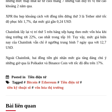
những mức thấp nhất kể từ cuối tháng 7 nhưng vẫn duy trì vị thế cao
khoảng 2 năm qua.
XPR thu hẹp khoảng cách với đồng tiền đứng thứ 3 là Tether nhờ tốc
độ phục hồi 1,7%, đạt mức giá gần 0,24 USD.
Chainlink lấy lại vị trí thứ 5 trên bảng xếp hạng theo mức vốn hóa khi
tăng trưởng tới 22%, cao nhất trong tốp 10. Tuy vậy, mức giá hiện
nay của Chainlink vẫn chỉ ở ngưỡng trung bình 7 ngày qua với 12,7
USD.
Ngoài Chainlink, hai đồng tiền ghi nhận mức gia tăng đáng chú ý
những giờ qua là Polkadot và Binance Coin với tốc độ đều trên 17%.
Posted in
Tiền điện tử
Tagged #
Bitcoin
#
Ethereum
#
Tiền điện tử
#
tiền kỹ thuật số
#
vốn hóa thị trường
Bài liên quan