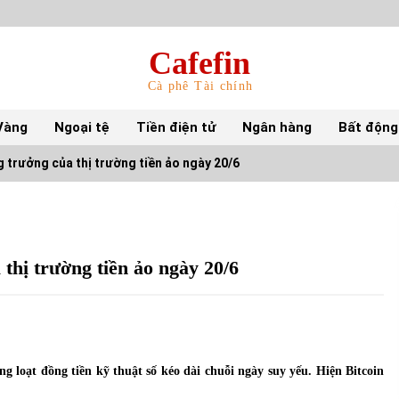
Cafefin
Cà phê Tài chính
Vàng
Ngoại tệ
Tiền điện tử
Ngân hàng
Bất động
 trưởng của thị trường tiền ảo ngày 20/6
Top 10 mặt hàng Việt Nam nhập khẩu nhiều
nhất tháng 5/2022
15/06/2022
thị trường tiền ảo ngày 20/6
Top 10 tỷ phú giàu nhất thế giới – Bảng xếp
hạng 2022
31/05/2022
g loạt đồng tiền kỹ thuật số kéo dài chuỗi ngày suy yếu. Hiện Bitcoin
S&P Ratings cập nhật xếp hạng tín nhiệm