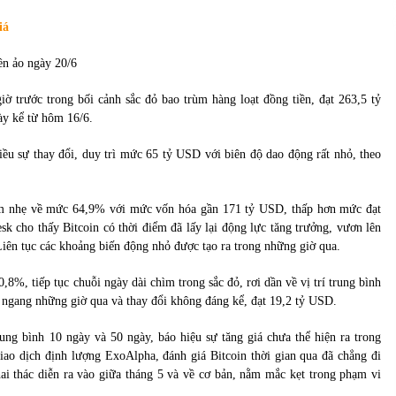
của Vietcombank và Eximbank
31/05/2022
iá
Chứng khoán ngày 12/10/2021: Top 10 cổ
phiếu nổi bật
iờ trước trong bối cảnh sắc đỏ bao trùm hàng loạt đồng tiền, đạt 263,5 tỷ
13/10/2021
ày kể từ hôm 16/6.
ều sự thay đổi, duy trì mức 65 tỷ USD với biên độ dao động rất nhỏ, theo
 giảm nhẹ về mức 64,9% với mức vốn hóa gần 171 tỷ USD, thấp hơn mức đạt
k cho thấy Bitcoin có thời điểm đã lấy lại động lực tăng trưởng, vươn lên
iên tục các khoảng biến động nhỏ được tạo ra trong những giờ qua.
8%, tiếp tục chuỗi ngày dài chìm trong sắc đỏ, rơi dần về vị trí trung bình
i ngang những giờ qua và thay đổi không đáng kể, đạt 19,2 tỷ USD.
ung bình 10 ngày và 50 ngày, báo hiệu sự tăng giá chưa thể hiện ra trong
iao dịch định lượng ExoAlpha, đánh giá Bitcoin thời gian qua đã chẳng đi
ai thác diễn ra vào giữa tháng 5 và về cơ bản, nằm mắc kẹt trong phạm vi