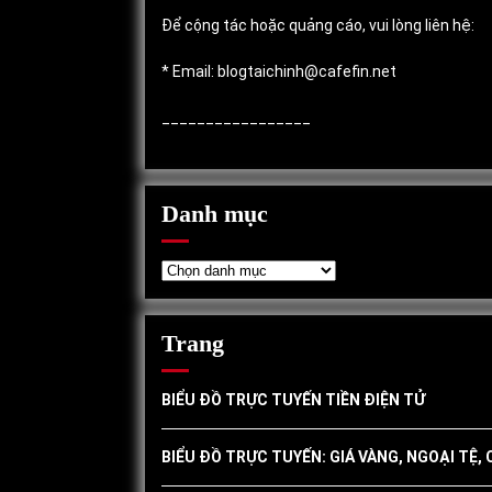
Để cộng tác hoặc quảng cáo, vui lòng liên hệ:
* Email: blogtaichinh@cafefin.net
_________________
Danh mục
Danh
mục
Trang
BIỂU ĐỒ TRỰC TUYẾN TIỀN ĐIỆN TỬ
BIỂU ĐỒ TRỰC TUYẾN: GIÁ VÀNG, NGOẠI TỆ,