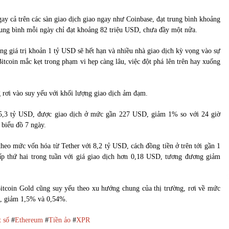
gay cả trên các sàn giao dịch giao ngay như Coinbase, đạt trung bình khoảng
rung bình mỗi ngày chỉ đạt khoảng 82 triệu USD, chưa đầy một nửa.
ng giá trị khoản 1 tỷ USD sẽ hết hạn và nhiều nhà giao dịch kỳ vọng vào sự
tcoin mắc kẹt trong phạm vi hẹp càng lâu, việc đột phá lên trên hay xuống
g rơi vào suy yếu với khối lượng giao dịch ảm đạm.
 25,3 tỷ USD, được giao dịch ở mức gần 227 USD, giảm 1% so với 24 giờ
 biểu đồ 7 ngày.
 theo mức vốn hóa từ Tether với 8,2 tỷ USD, cách đồng tiền ở trên tới gần 1
p thứ hai trong tuần với giá giao dịch hơn 0,18 USD, tương đương giảm
Bitcoin Gold cũng suy yếu theo xu hướng chung của thị trường, rơi về mức
D, giảm 1,5% và 0,54%.
t số
#
Ethereum
#
Tiền ảo
#
XPR