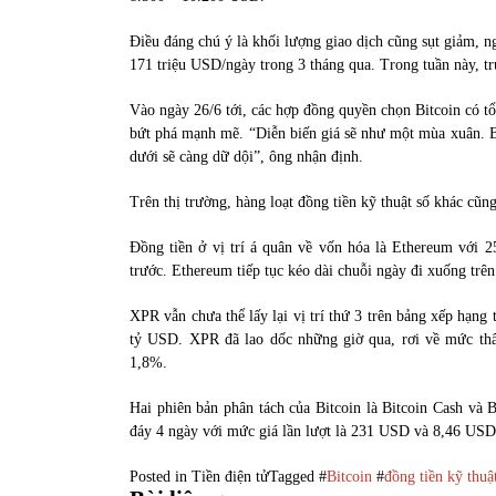
Điều đáng chú ý là khối lượng giao dịch cũng sụt giảm, n
171 triệu USD/ngày trong 3 tháng qua. Trong tuần này, t
Vào ngày 26/6 tới, các hợp đồng quyền chọn Bitcoin có tổ
bứt phá mạnh mẽ. “Diễn biến giá sẽ như một mùa xuân. Bi
dưới sẽ càng dữ dội”, ông nhận định.
Trên thị trường, hàng loạt đồng tiền kỹ thuật số khác cũn
Đồng tiền ở vị trí á quân về vốn hóa là Ethereum với
trước. Ethereum tiếp tục kéo dài chuỗi ngày đi xuống trên
XPR vẫn chưa thể lấy lại vị trí thứ 3 trên bảng xếp hạng
tỷ USD. XPR đã lao dốc những giờ qua, rơi về mức thấ
1,8%.
Hai phiên bản phân tách của Bitcoin là Bitcoin Cash và 
đáy 4 ngày với mức giá lần lượt là 231 USD và 8,46 US
Posted in
Tiền điện tử
Tagged #
Bitcoin
#
đồng tiền kỹ thuậ