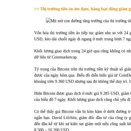
31/05/2022
>> Thị trường tiền ảo ảm đạm, hàng loạt đồng giảm g
Phân tích giá tiền điện tử sau ngày thị
trường lập kỷ lục vốn hóa
Vốn hóa thị trường tiền ảo tiếp tục giảm nhẹ so với 24 g
09/11/2021
USD, kéo dài chuỗi ngày đi ngang ở mức trung bình 7 ng
Khối lượng giao dịch trong 24 giờ qua cũng không có nhi
dữ liệu từ Coinmarketcap.
Tỷ trọng của Bitcoin trên thị trường tiền kỹ thuật số
được của ngày hôm qua. Biểu đồ diễn biến giá từ CoinDes
khoảng trên 9.360 USD nhưng sau đó không thể duy trì. L
Hiện Bitcoin được giao dịch ở mức giá 9.285 USD, giảm 0,
của biểu đồ 7 ngày. Khối lượng giao dịch cũng chủ yếu đ
Có thể thấy giá Bitcoin vẫn bị kìm hãm ở dưới đường tr
ngắn hạn. David Lifchitz, giám đốc đầu tư của công ty g
đến đâu kể từ khi sự kiện sụt giảm một nửa công suất kh
8.500 – 10.200 USD.