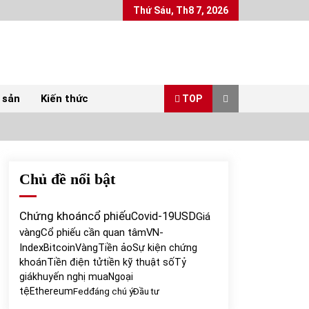
Thứ Sáu, Th8 7, 2026
 sản
Kiến thức
TOP
Chủ đề nổi bật
Top 10 mặt hàng Việt Nam xuất khẩu nhiều
nhất tháng 5/2022
07/06/2022
Chứng khoán
cổ phiếu
Covid-19
USD
Giá
vàng
Cổ phiếu cần quan tâm
VN-
Bất ổn từ các cuộc đấu giá đất ở Thanh Hoá
Index
Bitcoin
Vàng
Tiền ảo
Sự kiện chứng
31/05/2022
khoán
Tiền điện tử
tiền kỹ thuật số
Tỷ
giá
khuyến nghị mua
Ngoại
tệ
Ethereum
Fed
đáng chú ý
Đầu tư
Chứng khoán ngày 30/5/2022: Top 10 cổ