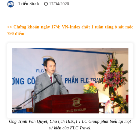
Triển Stock
17/04/2020
Tự doanh ngày 3.6.2022: CTCK mua ròng 28,7 tỷ đồng
06/06/2022
>> Chứng khoán ngày 17/4: VN-Index chốt 1 tuần tăng ở sát mốc
790 điểm
Top 10 tỷ phú giàu nhất thế giới – Bảng xếp hạng 2022
31/05/2022
Bất ổn từ các cuộc đấu giá đất ở Thanh Hoá
31/05/2022
Tiền gửi vào ngân hàng tiếp tục tăng mạnh
31/05/2022
Ông Trịnh Văn Quyết, Chủ tịch HĐQT FLC Group phát biểu tại một
S&P Ratings cập nhật xếp hạng tín nhiệm của
sự kiện của FLC Travel.
Vietcombank và Eximbank
31/05/2022