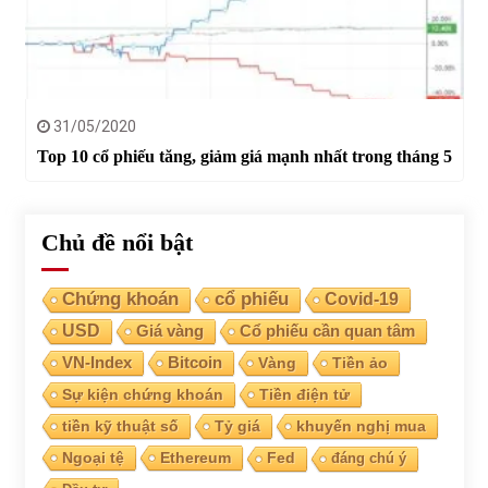
31/05/2020
Top 10 cổ phiếu tăng, giảm giá mạnh nhất trong tháng 5
Chủ đề nổi bật
Chứng khoán
cổ phiếu
Covid-19
USD
Giá vàng
Cổ phiếu cần quan tâm
VN-Index
Bitcoin
Vàng
Tiền ảo
Sự kiện chứng khoán
Tiền điện tử
tiền kỹ thuật số
Tỷ giá
khuyến nghị mua
Ngoại tệ
Ethereum
Fed
đáng chú ý