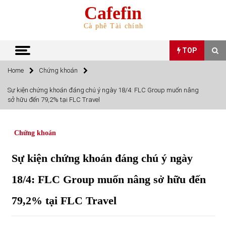
Skip
Cafefin
to
content
Cà phê Tài chính
TOP
Home
Chứng khoán
TOP
Sự kiện chứng khoán đáng chú ý ngày 18/4: FLC Group muốn nâng
sở hữu đến 79,2% tại FLC Travel
Top 10 cổ phiếu rẻ nhất TTCK Việt Nam ngày 5/7/2022
05/07/2022
Chứng khoán
Top 10 mặt hàng Việt Nam nhập khẩu nhiều nhất tháng
Sự kiện chứng khoán đáng chú ý ngày
5/2022
15/06/2022
18/4: FLC Group muốn nâng sở hữu đến
79,2% tại FLC Travel
Top 10 mặt hàng Việt Nam xuất khẩu nhiều nhất tháng
5/2022
07/06/2022