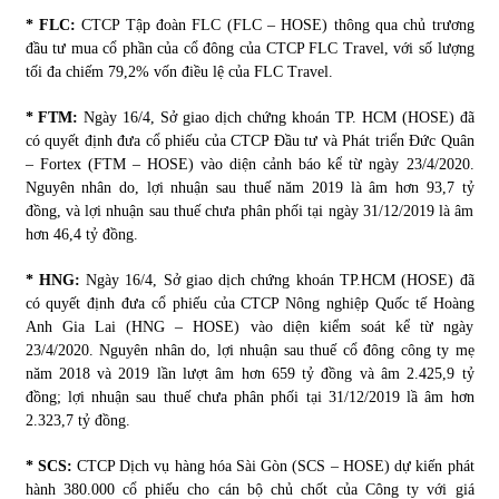
* FLC:
CTCP Tập đoàn FLC (FLC – HOSE) thông qua chủ trương
đầu tư mua cổ phần của cổ đông của CTCP FLC Travel, với số lượng
Chứng khoán ngày 30/5/2022: Top 10 cổ phiếu nổi bật
tối đa chiếm 79,2% vốn điều lệ của FLC Travel.
31/05/2022
* FTM:
Ngày 16/4, Sở giao dịch chứng khoán TP. HCM (HOSE) đã
có quyết định đưa cổ phiếu của CTCP Đầu tư và Phát triển Đức Quân
Phân tích giá tiền điện tử sau ngày thị trường lập kỷ lục
– Fortex (FTM – HOSE) vào diện cảnh báo kể từ ngày 23/4/2020.
vốn hóa
Nguyên nhân do, lợi nhuận sau thuế năm 2019 là âm hơn 93,7 tỷ
09/11/2021
đồng, và lợi nhuận sau thuế chưa phân phối tại ngày 31/12/2019 là âm
hơn 46,4 tỷ đồng.
Chứng khoán ngày 12/10/2021: Top 10 cổ phiếu nổi bật
13/10/2021
* HNG:
Ngày 16/4, Sở giao dịch chứng khoán TP.HCM (HOSE) đã
có quyết định đưa cổ phiếu của CTCP Nông nghiệp Quốc tế Hoàng
Anh Gia Lai (HNG – HOSE) vào diện kiểm soát kể từ ngày
23/4/2020. Nguyên nhân do, lợi nhuận sau thuế cổ đông công ty mẹ
Top 10 xe bán chạy nhất tháng 9/2021
năm 2018 và 2019 lần lượt âm hơn 659 tỷ đồng và âm 2.425,9 tỷ
13/10/2021
đồng; lợi nhuận sau thuế chưa phân phối tại 31/12/2019 lầ âm hơn
2.323,7 tỷ đồng.
* SCS:
CTCP Dịch vụ hàng hóa Sài Gòn (SCS – HOSE) dự kiến phát
hành 380.000 cổ phiếu cho cán bộ chủ chốt của Công ty với giá