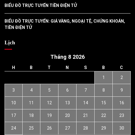
BIỂU ĐỒ TRỰC TUYẾN TIỀN ĐIỆN TỬ
BIỂU ĐỒ TRỰC TUYẾN: GIÁ VÀNG, NGOẠI TỆ, CHỨNG KHOÁN,
TIỀN ĐIỆN TỬ
Lịch
Tháng 8 2026
H
B
T
N
S
B
C
1
2
3
4
5
6
7
8
9
10
11
12
13
14
15
16
17
18
19
20
21
22
23
24
25
26
27
28
29
30