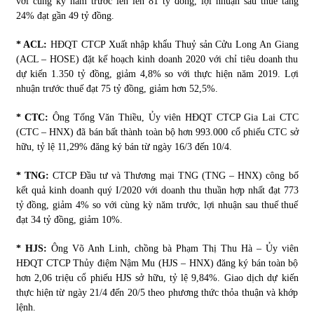
với cùng kỳ năm trước lên lên 81 tỷ đồng, lợi nhuận sau thuế tăng
24% đạt gần 49 tỷ đồng.
* ACL:
HĐQT CTCP Xuất nhập khẩu Thuỷ sản Cửu Long An Giang
(ACL – HOSE) đặt kế hoạch kinh doanh 2020 với chỉ tiêu doanh thu
dự kiến 1.350 tỷ đồng, giảm 4,8% so với thực hiện năm 2019. Lợi
nhuận trước thuế đạt 75 tỷ đồng, giảm hơn 52,5%.
* CTC:
Ông Tống Văn Thiều, Ủy viên HĐQT CTCP Gia Lai CTC
(CTC – HNX) đã bán bất thành toàn bộ hơn 993.000 cổ phiếu CTC sở
hữu, tỷ lệ 11,29% đăng ký bán từ ngày 16/3 đến 10/4.
* TNG:
CTCP Đầu tư và Thương mại TNG (TNG – HNX) công bố
kết quả kinh doanh quý I/2020 với doanh thu thuần hợp nhất đạt 773
tỷ đồng, giảm 4% so với cùng kỳ năm trước, lợi nhuận sau thuế thuế
đạt 34 tỷ đồng, giảm 10%.
* HJS:
Ông Võ Anh Linh, chồng bà Phạm Thị Thu Hà – Ủy viên
HĐQT CTCP Thủy điệm Nậm Mu (HJS – HNX) đăng ký bán toàn bộ
hơn 2,06 triệu cổ phiếu HJS sở hữu, tỷ lệ 9,84%. Giao dịch dự kiến
thực hiện từ ngày 21/4 đến 20/5 theo phương thức thỏa thuận và khớp
lệnh.