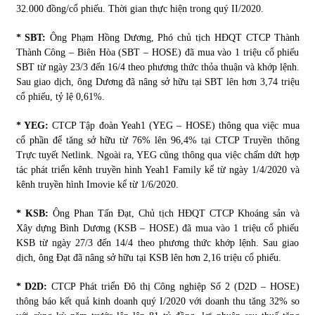
32.000 đồng/cổ phiếu. Thời gian thực hiện trong quý II/2020.
* SBT:
Ông Phạm Hồng Dương, Phó chủ tịch HĐQT CTCP Thành
Thành Công – Biên Hòa (SBT – HOSE) đã mua vào 1 triệu cổ phiếu
SBT từ ngày 23/3 đến 16/4 theo phương thức thỏa thuận và khớp lệnh.
Sau giao dịch, ông Dương đã nâng sở hữu tại SBT lên hơn 3,74 triệu
cổ phiếu, tỷ lệ 0,61%.
* YEG:
CTCP Tập đoàn Yeah1 (YEG – HOSE) thông qua việc mua
cổ phần để tăng sở hữu từ 76% lên 96,4% tại CTCP Truyền thông
Trực tuyết Netlink. Ngoài ra, YEG cũng thông qua việc chấm dứt hợp
tác phát triển kênh truyền hình Yeah1 Family kể từ ngày 1/4/2020 và
kênh truyền hình Imovie kể từ 1/6/2020.
* KSB:
Ông Phan Tấn Đạt, Chủ tịch HĐQT CTCP Khoáng sản và
Xây dựng Bình Dương (KSB – HOSE) đã mua vào 1 triệu cổ phiếu
KSB từ ngày 27/3 đến 14/4 theo phương thức khớp lệnh. Sau giao
dịch, ông Đạt đã nâng sở hữu tại KSB lên hơn 2,16 triệu cổ phiếu.
* D2D:
CTCP Phát triển Đô thị Công nghiệp Số 2 (D2D – HOSE)
thông báo kết quả kinh doanh quý I/2020 với doanh thu tăng 32% so