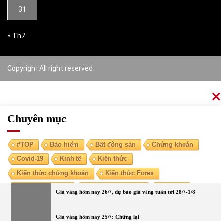
31
« Th7
Copyright All right reserved
Chuyên mục
#TOP
Bảo hiểm
Bất động sản
Chứng khoán
Covid-19
Kinh tế
Kiến thức
Kiến thức chứng khoán
Kiến thức Forex
Kiến thức kinh tế
Kiến thức tài chính
Ngoại tệ
Giá vàng hôm nay 26/7, dự báo giá vàng tuần tới 28/7-1/8
Ngân hàng
Nóng
Tiền điện tử
Tài chính cá nhân
Vàng
Giá vàng hôm nay 25/7: Chững lại