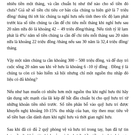
nhiêu tiền một tháng, và cần chuẩn bị như thế nào cho số tiền đó
chưa? Giả sử số tiền chi tiêu cơ bản của chúng ta hiện giờ là 7 triệu
đồng/ tháng thì tới lúc chúng ta nghỉ hưu nếu tính theo tốc độ lạm phát
trước kia số tiền chúng ta cần để chi tiêu mỗi tháng khi nghỉ hưu sau
20 năm nữa đó là khoảng 42 – 49 triệu đồng/tháng. Nếu tính tỷ lệ lạm
phát là 4%/ năm số tiền chúng ta cần để chi tiêu mỗi tháng sau 20 năm
nữa là khoảng 22 triệu đồng /tháng nếu sau 30 năm là 32,4 triệu đồng/
tháng.
Vậy một năm chúng ta cần khoảng 300 – 500 triệu đồng, và để duy trì
cuộc sống 20 năm sau khi về hưu là khoảng 6 -10 tỷ đồng . Đồng ý là
chúng ta còn có bảo hiểm xã hội nhưng chỉ một nguồn thu nhập đó
liệu có đủ không?
Nếu như bạn muốn có nhiều hơn một nguồn thu khi nghỉ hưu thì hãy
tận dụng sức mạnh của lãi kép để bắt đầu chuẩn bị cho quỹ hưu trí từ
những khoản tiền nhỏ trước. Số tiền phân bổ vào quỹ hưu trí được
khuyến nghị khoảng 10-15% thu nhập của bạn, tùy theo mục tiêu về
số tiền bạn cần dành dụm khi nghỉ hưu và thời gian nghỉ hưu.
Sau khi đã có đủ 2 quỹ phòng vệ và hưu trí trong tay, bạn đã tự tin