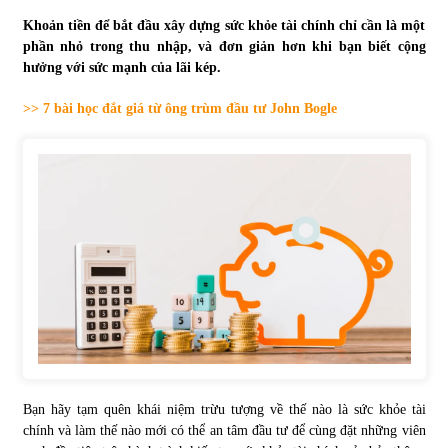
Khoản tiền để bắt đầu xây dựng sức khỏe tài chính chỉ cần là một
Tự doanh ngày 3.6.2022: CTCK mua ròng 28,7 tỷ đồng
phần nhỏ trong thu nhập, và đơn giản hơn khi bạn biết cộng
06/06/2022
hưởng với sức mạnh của lãi kép.
>> 7 bài học đắt giá từ ông trùm đầu tư John Bogle
Top 10 tỷ phú giàu nhất thế giới – Bảng xếp hạng 2022
31/05/2022
Bất ổn từ các cuộc đấu giá đất ở Thanh Hoá
31/05/2022
Tiền gửi vào ngân hàng tiếp tục tăng mạnh
31/05/2022
S&P Ratings cập nhật xếp hạng tín nhiệm của
Bạn hãy tạm quên khái niệm trừu tượng về thế nào là sức khỏe tài
Vietcombank và Eximbank
chính và làm thế nào mới có thể an tâm đầu tư để cùng đặt những viên
31/05/2022