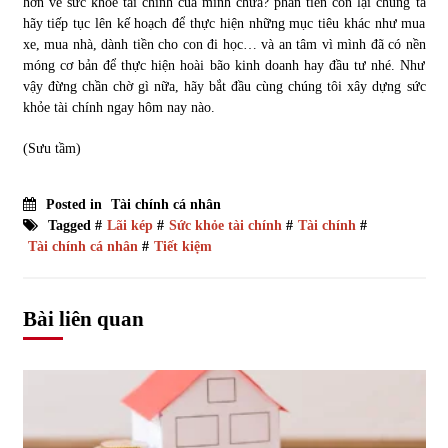
hơn về sức khỏe tài chính của mình chưa? phần tiền còn lại chúng ta
hãy tiếp tục lên kế hoạch để thực hiện những mục tiêu khác như mua
xe, mua nhà, dành tiền cho con đi học… và an tâm vì mình đã có nền
móng cơ bản để thực hiện hoài bão kinh doanh hay đầu tư nhé. Như
vậy đừng chần chờ gì nữa, hãy bắt đầu cùng chúng tôi xây dựng sức
khỏe tài chính ngay hôm nay nào.
(Sưu tầm)
Posted in
Tài chính cá nhân
Tagged #
Lãi kép
#
Sức khỏe tài chính
#
Tài chính
#
Tài chính cá nhân
#
Tiết kiệm
Bài liên quan