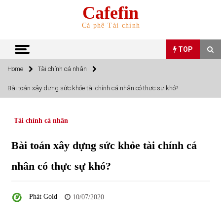
Skip
Cafefin
to
content
Cà phê Tài chính
TOP
Home
Tài chính cá nhân
TOP
Bài toán xây dựng sức khỏe tài chính cá nhân có thực sự khó?
Top 10 cổ phiếu rẻ nhất TTCK Việt Nam ngày 5/7/2022
05/07/2022
Tài chính cá nhân
Bài toán xây dựng sức khỏe tài chính cá
Top 10 mặt hàng Việt Nam nhập khẩu nhiều nhất tháng
5/2022
nhân có thực sự khó?
15/06/2022
Top 10 mặt hàng Việt Nam xuất khẩu nhiều nhất tháng
Phát Gold
10/07/2020
5/2022
07/06/2022