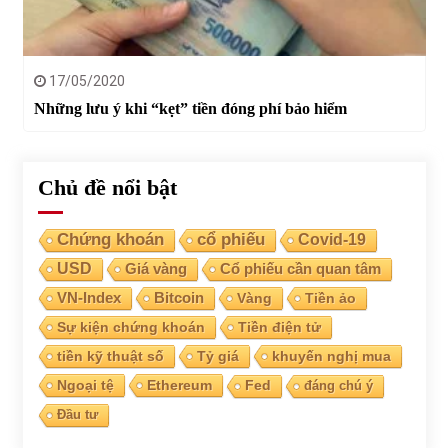
17/05/2020
Những lưu ý khi “kẹt” tiền đóng phí bảo hiểm
Chủ đề nổi bật
Chứng khoán
cổ phiếu
Covid-19
USD
Giá vàng
Cổ phiếu cần quan tâm
VN-Index
Bitcoin
Vàng
Tiền ảo
Sự kiện chứng khoán
Tiền điện tử
tiền kỹ thuật số
Tỷ giá
khuyến nghị mua
Ngoại tệ
Ethereum
Fed
đáng chú ý
Đầu tư