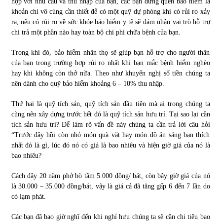
hợp với nhu cầu và thu nhập của bạn, các bạn đừng quên bảo hiểm là
khoản chi vô cùng cần thiết để có một quỹ dự phòng khi có rủi ro xảy
ra, nếu có rủi ro về sức khỏe bảo hiểm y tế sẽ đảm nhận vai trò hỗ trợ
chi trả một phần nào hay toàn bộ chi phi chữa bệnh của bạn.
Trong khi đó, bảo hiểm nhân thọ sẽ giúp bạn hỗ trợ cho người thân
của bạn trong trường hợp rủi ro nhất khi bạn mắc bệnh hiểm nghèo
hay khi không còn thở nữa. Theo như khuyến nghị số tiền chúng ta
nên dành cho quỹ bảo hiểm khoảng 6 – 10% thu nhập.
Thứ hai là quỹ tích sản, quỹ tích sản đầu tiên mà ai trong chúng ta
cũng nên xây dựng trước hết đó là quỹ tích sản hưu trí. Tại sao lại cần
tích sản hưu trí? Để làm rõ vấn đề này chúng ta cần trả lời câu hỏi
“Trước đây hồi còn nhỏ món quà vặt hay món đồ ăn sáng bạn thích
nhất đó là gì, lúc đó nó có giá là bao nhiêu và hiện giờ giá của nó là
bao nhiêu?
Cách đây 20 năm phở bò tầm 5.000 đồng/ bát, còn bây giờ giá của nó
là 30.000 – 35.000 đồng/bát, vậy là giá cả đã tăng gấp 6 đến 7 lần do
có lạm phát.
Các bạn đã bao giờ nghĩ đến khi nghỉ hưu chúng ta sẽ cần chi tiêu bao