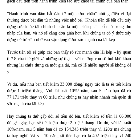
gạch đầu tiên trên hành trình kiến tạo sức khỏe tài chính của bản thân.
“Hành trình vạn dặm bắt đầu từ một bước chân” những điều vĩ đại
Chứng khoán ngày 30/5/2022: Top 10 cổ phiếu nổi bật
thường được bắt đầu từ những việc nhỏ bé. Khoản tiền để bắt đầu xây
31/05/2022
dựng sức khỏe tài chính chỉ cần là một phần phân bổ nhỏ trong thu
nhập của bạn, và nó sẽ càng đơn giản hơn khi chúng ta có ý thức xây
dựng nó từ sớm nhờ vào vận dụng được sức mạnh của lãi kép.
Phân tích giá tiền điện tử sau ngày thị trường lập kỷ lục
vốn hóa
Trước tiên tôi sẽ giúp các bạn thấy rõ sức mạnh của lãi kép – kỳ quan
09/11/2021
thứ 8 của thế giới và những sự thật với những con số hơi khô khan
nhưng lại chứa đựng cả một gia tài, mà có lẽ nhiều người sẽ không để
Chứng khoán ngày 12/10/2021: Top 10 cổ phiếu nổi bật
ý:
13/10/2021
Ví dụ, nếu như bạn tiết kiệm 33.000 đồng/ ngày tức là ta sẽ tiết kiệm
được 1 triệu/ tháng. Với lãi suất 10%/ năm, sau 5 năm bạn đã có
77,171 triệu thay vì 60 triệu như chúng ta hay nhân nhanh mà quên đi
Top 10 xe bán chạy nhất tháng 9/2021
sức mạnh của lãi kép.
13/10/2021
Hay chúng ta thử gấp đôi số tiền đó lên, tiết kiệm số tiền là 66.000
đồng/ ngày, bạn sẽ tiết kiệm được 2 triệu/ tháng. Do đó, với lãi suất
10%/năm, sau 5 năm bạn đã có 154,343 triệu thay vì 120tr mà chúng
ta hay nghĩ. Và sau 10 năm, số tiền bạn có là 402 triệu thay vì 240