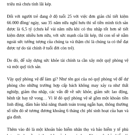
triệu mà chưa tính lãi kép.
Đối với người trẻ đang ở độ tuổi 25 với việc đơn giản chỉ tiết kiệm
66.000 đồng/ ngày, sau 35 năm nữa nghỉ hưu thì số tiền mình tích sản
được là 6,5 tỷ (chưa kể vài năm nữa khi có thu nhập tốt hơn sẽ tiết
kiệm được nhiều hơn nữa, với sức mạnh của lãi kép, thì con số sẽ nằm
ngoài sức tưởng tượng của chúng ta và thậm chí là chúng ta có thể đạt
được tự do tài chính ở tuổi đời còn trẻ).
Do đó, để xây dựng sức khỏe tài chính ta cần xây một quỹ phòng vệ
và một quỹ tích sản.
Vậy quỹ phòng vệ để làm gì? Như tên gọi của nó quỹ phòng vệ để dự
phòng cho những trường hợp cấp bách không may xảy ra như thất
nghiệp, giảm thu nhập, các vấn đề về sức khỏe, giảm sức lao động,
bệnh tật hay tử vong… Vì lẽ đó quỹ phòng vệ sẽ gồm một khoản tiền
linh động, đảm bảo khả năng thanh toán trong ngắn hạn, thông thường
số tiền đó sẽ tương đương khoảng 6 tháng chi phí sinh hoạt của bạn và
gia đình.
Thêm vào đó là một khoản bảo hiểm nhân thọ và bảo hiểm y tế phù