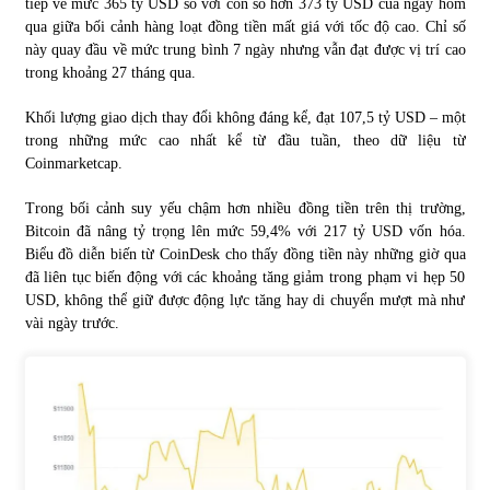
tiếp về mức 365 tỷ USD so với con số hơn 373 tỷ USD của ngày hôm
qua giữa bối cảnh hàng loạt đồng tiền mất giá với tốc độ cao. Chỉ số
này quay đầu về mức trung bình 7 ngày nhưng vẫn đạt được vị trí cao
Chứng khoán ngày 30/5/2022: Top 10 cổ phiếu nổi bật
trong khoảng 27 tháng qua.
31/05/2022
Khối lượng giao dịch thay đổi không đáng kể, đạt 107,5 tỷ USD – một
trong những mức cao nhất kể từ đầu tuần, theo dữ liệu từ
Phân tích giá tiền điện tử sau ngày thị trường lập kỷ lục
Coinmarketcap.
vốn hóa
09/11/2021
Trong bối cảnh suy yếu chậm hơn nhiều đồng tiền trên thị trường,
Bitcoin đã nâng tỷ trọng lên mức 59,4% với 217 tỷ USD vốn hóa.
Chứng khoán ngày 12/10/2021: Top 10 cổ phiếu nổi bật
Biểu đồ diễn biến từ CoinDesk cho thấy đồng tiền này những giờ qua
13/10/2021
đã liên tục biến động với các khoảng tăng giảm trong phạm vi hẹp 50
USD, không thể giữ được động lực tăng hay di chuyển mượt mà như
vài ngày trước.
Top 10 xe bán chạy nhất tháng 9/2021
13/10/2021