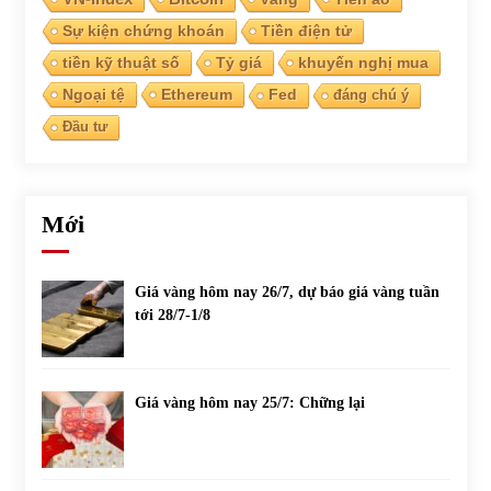
Sự kiện chứng khoán
Tiền điện tử
tiền kỹ thuật số
Tỷ giá
khuyến nghị mua
Ngoại tệ
Ethereum
Fed
đáng chú ý
Đầu tư
Mới
Giá vàng hôm nay 26/7, dự báo giá vàng tuần
tới 28/7-1/8
Giá vàng hôm nay 25/7: Chững lại