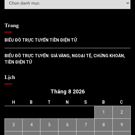
mục
Trang
BIỂU ĐỒ TRỰC TUYẾN TIỀN ĐIỆN TỬ
BIỂU ĐỒ TRỰC TUYẾN: GIÁ VÀNG, NGOẠI TỆ, CHỨNG KHOÁN,
TIỀN ĐIỆN TỬ
Lịch
Tháng 8 2026
H
B
T
N
S
B
C
1
2
3
4
5
6
7
8
9