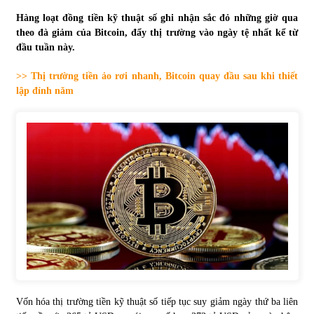
Hàng loạt đồng tiền kỹ thuật số ghi nhận sắc đỏ những giờ qua
Tự doanh ngày 3.6.2022: CTCK mua ròng 28,7 tỷ đồng
theo đà giảm của Bitcoin, đẩy thị trường vào ngày tệ nhất kể từ
06/06/2022
đầu tuần này.
>> Thị trường tiền ảo rơi nhanh, Bitcoin quay đầu sau khi thiết
Top 10 tỷ phú giàu nhất thế giới – Bảng xếp hạng 2022
lập đỉnh năm
31/05/2022
Bất ổn từ các cuộc đấu giá đất ở Thanh Hoá
31/05/2022
Tiền gửi vào ngân hàng tiếp tục tăng mạnh
31/05/2022
S&P Ratings cập nhật xếp hạng tín nhiệm của
Vietcombank và Eximbank
Vốn hóa thị trường tiền kỹ thuật số tiếp tục suy giảm ngày thứ ba liên
31/05/2022