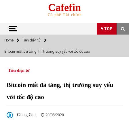
Skip
Cafefin
to
content
Cà phê Tài chính
TOP
Home
Tiền điện tử
TOP
Bitcoin mất đà tăng, thị trường suy yếu với tốc độ cao
Top 10 cổ phiếu rẻ nhất TTCK Việt Nam ngày 5/7/2022
05/07/2022
Tiền điện tử
Bitcoin mất đà tăng, thị trường suy yếu
Top 10 mặt hàng Việt Nam nhập khẩu nhiều nhất tháng
5/2022
với tốc độ cao
15/06/2022
Top 10 mặt hàng Việt Nam xuất khẩu nhiều nhất tháng
Chung Coin
20/08/2020
5/2022
07/06/2022