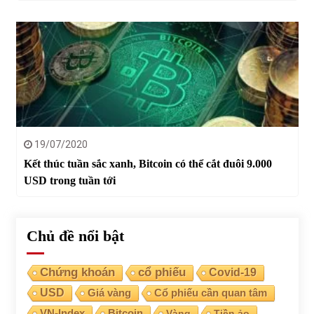
19/07/2020
Kết thúc tuần sắc xanh, Bitcoin có thể cắt đuôi 9.000
USD trong tuần tới
Chủ đề nổi bật
Chứng khoán
cổ phiếu
Covid-19
USD
Giá vàng
Cổ phiếu cần quan tâm
VN-Index
Bitcoin
Vàng
Tiền ảo