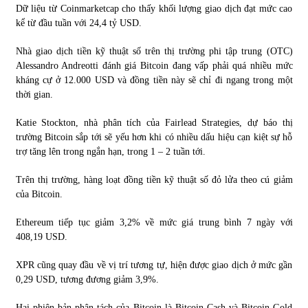
Dữ liệu từ Coinmarketcap cho thấy khối lượng giao dịch đạt mức cao
kể từ đầu tuần với 24,4 tỷ USD.
Nhà giao dịch tiền kỹ thuật số trên thị trường phi tập trung (OTC)
Alessandro Andreotti đánh giá Bitcoin đang vấp phải quá nhiều mức
kháng cự ở 12.000 USD và đồng tiền này sẽ chỉ đi ngang trong một
thời gian.
Katie Stockton, nhà phân tích của Fairlead Strategies, dự báo thị
trường Bitcoin sắp tới sẽ yếu hơn khi có nhiều dấu hiệu cạn kiệt sự hỗ
trợ tăng lên trong ngắn hạn, trong 1 – 2 tuần tới.
Trên thị trường, hàng loạt đồng tiền kỹ thuật số đỏ lửa theo cú giảm
của Bitcoin.
Ethereum tiếp tục giảm 3,2% về mức giá trung bình 7 ngày với
408,19 USD.
XPR cũng quay đầu về vị trí tương tự, hiện được giao dịch ở mức gần
0,29 USD, tương đương giảm 3,9%.
Hai phiên bản phân tách của Bitcoin là Bitcoin Cash và Bitcoin Gold