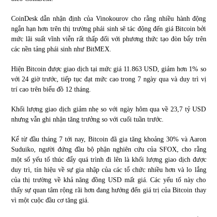
CoinDesk dẫn nhận định của Vinokourov cho rằng nhiều hành động
ngắn hạn hơn trên thị trường phái sinh sẽ tác động đến giá Bitcoin bởi
mức lãi suất vĩnh viễn rất thấp đối với phương thức tạo đòn bẩy trên
các nền tảng phái sinh như BitMEX.
Hiện Bitcoin được giao dịch tại mức giá 11.863 USD, giảm hơn 1% so
với 24 giờ trước, tiếp tục đạt mức cao trong 7 ngày qua và duy trì vị
trí cao trên biểu đồ 12 tháng.
Khối lượng giao dịch giảm nhẹ so với ngày hôm qua về 23,7 tỷ USD
nhưng vẫn ghi nhận tăng trưởng so với cuối tuần trước.
Kể từ đầu tháng 7 tới nay, Bitcoin đã gia tăng khoảng 30% và Aaron
Suduiko, người đứng đầu bộ phận nghiên cứu của SFOX, cho rằng
một số yếu tố thúc đẩy quá trình đi lên là khối lượng giao dịch được
duy trì, tín hiệu về sự gia nhập của các tổ chức nhiều hơn và lo lắng
của thị trường về khả năng đồng USD mất giá. Các yếu tố này cho
thấy sự quan tâm rộng rãi hơn đang hướng đến giá trị của Bitcoin thay
vì một cuộc đầu cơ tăng giá.