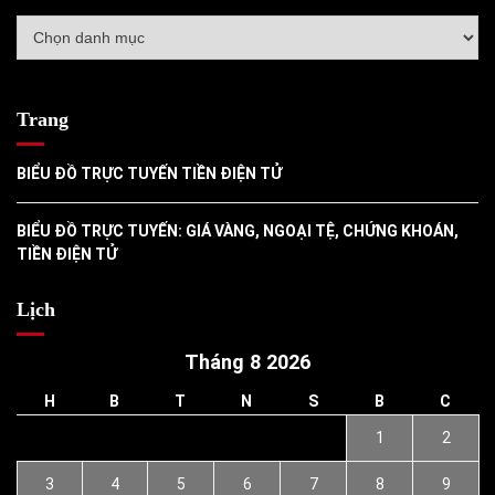
Danh
mục
Trang
BIỂU ĐỒ TRỰC TUYẾN TIỀN ĐIỆN TỬ
BIỂU ĐỒ TRỰC TUYẾN: GIÁ VÀNG, NGOẠI TỆ, CHỨNG KHOÁN,
TIỀN ĐIỆN TỬ
Lịch
Tháng 8 2026
H
B
T
N
S
B
C
1
2
3
4
5
6
7
8
9