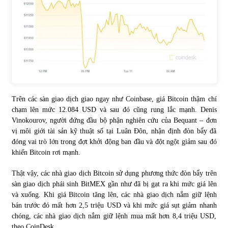
Trên các sàn giao dịch giao ngay như Coinbase, giá Bitcoin thậm chí
chạm lên mức 12.084 USD và sau đó cũng rung lắc mạnh. Denis
Vinokourov, người đứng đầu bộ phận nghiên cứu của Bequant – đơn
vị môi giới tài sản kỹ thuật số tại Luân Đôn, nhận định đòn bẩy đã
đóng vai trò lớn trong đợt khởi động ban đầu và đột ngột giảm sau đó
khiến Bitcoin rơi mạnh.
Thật vậy, các nhà giao dịch Bitcoin sử dụng phương thức đòn bẩy trên
sàn giao dịch phái sinh BitMEX gần như đã bị gạt ra khi mức giá lên
và xuống. Khi giá Bitcoin tăng lên, các nhà giao dịch nắm giữ lệnh
bán trước đó mất hơn 2,5 triệu USD và khi mức giá sụt giảm nhanh
chóng, các nhà giao dịch nắm giữ lệnh mua mất hơn 8,4 triệu USD,
theo CoinDesk.