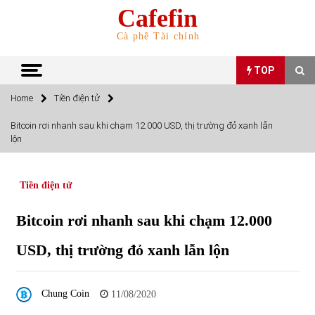
Skip
Cafefin
to
content
Cà phê Tài chính
TOP
Home
Tiền điện tử
TOP
Bitcoin rơi nhanh sau khi chạm 12.000 USD, thị trường đỏ xanh lẫn
lộn
Top 10 cổ phiếu rẻ nhất TTCK Việt Nam ngày 5/7/2022
05/07/2022
Tiền điện tử
Top 10 mặt hàng Việt Nam nhập khẩu nhiều nhất tháng
Bitcoin rơi nhanh sau khi chạm 12.000
5/2022
15/06/2022
USD, thị trường đỏ xanh lẫn lộn
Top 10 mặt hàng Việt Nam xuất khẩu nhiều nhất tháng
5/2022
Chung Coin
11/08/2020
07/06/2022