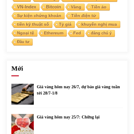
VN-Index
Bitcoin
Vàng
Tiền ảo
Sự kiện chứng khoán
Tiền điện tử
tiền kỹ thuật số
Tỷ giá
khuyến nghị mua
Ngoại tệ
Ethereum
Fed
đáng chú ý
Đầu tư
Mới
Giá vàng hôm nay 26/7, dự báo giá vàng tuần
tới 28/7-1/8
Giá vàng hôm nay 25/7: Chững lại