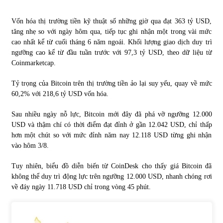
Vốn hóa thị trường tiền kỹ thuật số những giờ qua đạt 363 tỷ USD,
Chứng khoán ngày 30/5/2022: Top 10 cổ phiếu nổi bật
tăng nhẹ so với ngày hôm qua, tiếp tục ghi nhận một trong vài mức
31/05/2022
cao nhất kể từ cuối tháng 6 năm ngoái. Khối lượng giao dịch duy trì
ngưỡng cao kể từ đầu tuần trước với 97,3 tỷ USD, theo dữ liệu từ
Coinmarketcap.
Phân tích giá tiền điện tử sau ngày thị trường lập kỷ lục
vốn hóa
Tỷ trọng của Bitcoin trên thị trường tiền ảo lại suy yếu, quay về mức
09/11/2021
60,2% với 218,6 tỷ USD vốn hóa.
Chứng khoán ngày 12/10/2021: Top 10 cổ phiếu nổi bật
Sau nhiều ngày nỗ lực, Bitcoin mới đây đã phá vỡ ngưỡng 12.000
13/10/2021
USD và thậm chí có thời điểm đạt đỉnh ở gần 12.042 USD, chỉ thấp
hơn một chút so với mức đỉnh năm nay 12.118 USD từng ghi nhận
vào hôm 3/8.
Top 10 xe bán chạy nhất tháng 9/2021
Tuy nhiên, biểu đồ diễn biến từ CoinDesk cho thấy giá Bitcoin đã
13/10/2021
không thể duy trì động lực trên ngưỡng 12.000 USD, nhanh chóng rơi
về đáy ngày 11.718 USD chỉ trong vòng 45 phút.