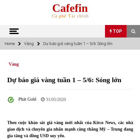
Skip
Cafefin
to
content
Cà phê Tài chính
TOP
Home
Vàng
Dự báo giá vàng tuần 1 – 5/6: Sóng lớn
TOP
Vàng
Top 10 cổ phiếu rẻ nhất TTCK Việt Nam ngày 5/7/2022
05/07/2022
Dự báo giá vàng tuần 1 – 5/6: Sóng lớn
Top 10 mặt hàng Việt Nam nhập khẩu nhiều nhất tháng
Phát Gold
31/05/2020
5/2022
15/06/2022
Theo cuộc khảo sát giá vàng mới nhất của Kitco News, các nhà
Top 10 mặt hàng Việt Nam xuất khẩu nhiều nhất tháng
5/2022
giao dịch và chuyên gia nhấn mạnh căng thẳng Mỹ – Trung đang
07/06/2022
gia tăng và đồng USD suy yếu.