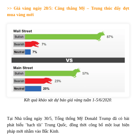
>> Giá vàng ngày 28/5: Căng thẳng Mỹ – Trung thúc đẩy đợt
Tự doanh ngày 3.6.2022: CTCK mua ròng 28,7 tỷ đồng
mua vàng mới
06/06/2022
Top 10 tỷ phú giàu nhất thế giới – Bảng xếp hạng 2022
31/05/2022
Bất ổn từ các cuộc đấu giá đất ở Thanh Hoá
31/05/2022
Tiền gửi vào ngân hàng tiếp tục tăng mạnh
Kết quả khảo sát dự báo giá vàng tuần 1-5/6/2020.
31/05/2022
Tại Nhà trắng ngày 30/5, Tổng thống Mỹ Donald Trump đã có bài
S&P Ratings cập nhật xếp hạng tín nhiệm của
phát biểu ‘hạch tội’ Trung Quốc, đồng thời công bố một loạt biện
Vietcombank và Eximbank
pháp mới nhắm vào Bắc Kinh.
31/05/2022