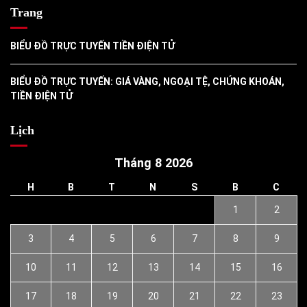
Trang
BIỂU ĐỒ TRỰC TUYẾN TIỀN ĐIỆN TỬ
BIỂU ĐỒ TRỰC TUYẾN: GIÁ VÀNG, NGOẠI TỆ, CHỨNG KHOÁN,
TIỀN ĐIỆN TỬ
Lịch
Tháng 8 2026
H
B
T
N
S
B
C
1
2
3
4
5
6
7
8
9
10
11
12
13
14
15
16
17
18
19
20
21
22
23