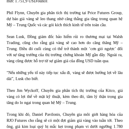
mức 1.751,9 USD/ounce.
Phil Flynn, Chuyên gia phân tích thị trường tại Price Futures Group,
dự báo giá vàng sẽ leo thang nhờ căng thẳng gia tăng trong quan hệ
Mỹ – Trung Quốc và các gói kích thích kinh tế trên toàn cầu.
Sean Lusk, Đồng giám đốc bảo hiểm rủi ro thương mại tại Walsh
Trading, cũng cho rằng giá vàng sẽ cao hơn do căng thăng Mỹ –
Trung. Điều đó cuối cùng có thể trở thành một ‘cơn gió ngược’ đối
với sự tăng trưởng của thị trường chứng khoán Mỹ gần đây. Ngoài ra,
vàng cũng được hỗ trợ từ sự giảm giá của đồng USD tuần qua.
“Nếu những yếu tố này tiếp tục xấu đi, vàng sẽ được hưởng lợi về lâu
dài”, Lusk cho biết.
Theo Jim Wyckoff, Chuyên gia phân tích thị trường của Kitco, giá
vàng có lợi thế về mặt kỹ thuật, kèm theo đó, tâm lý thận trọng gia
tăng do lo ngại trong quan hệ Mỹ – Trung.
Trong khi đó, Daniel Pavilonis, Chuyên gia môi giới hàng hóa của
RJO Futures cho rằng sẽ có một đợt giảm giá vàng vào tuần tới. Theo
ông, giá kim loại quý bị mắc kẹt trong phạm vi dưới ngưỡng 1.780