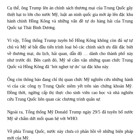
Cụ thể, ông Trump lên án chính sách thương mại của Trung Quốc gây
Chứng khoán ngày 30/5/2022: Top 10 cổ phiếu nổi bật
thiệt hại to lớn cho nước Mỹ, luật an ninh quốc gia mới áp lên đặc khu
31/05/2022
hành chính Hồng Kông và những vấn đề tự do hàng hải của Trung
Quốc tại Thái Bình Dương.
Vì vậy, Tổng thống Trump tuyên bố Hồng Kông không còn đủ sự tự
Phân tích giá tiền điện tử sau ngày thị trường lập kỷ lục
chủ và Mỹ sẽ bắt đầu tiến trình loại bỏ các chính sách ưu đãi đặc biệt
vốn hóa
về thương mại, du lịch, hải quan, dẫn độ … dành cho thành phố này
09/11/2021
như trước đó. Bên cạnh đó, Mỹ sẽ cấm vận những quan chức Trung
Quốc và Hồng Kông đã ‘bót nghẹt tự do’ tại đặc khu này.
Chứng khoán ngày 12/10/2021: Top 10 cổ phiếu nổi bật
13/10/2021
Ông còn thông báo đang chỉ thị quan chức Mỹ nghiên cứu những hành
vi của các công ty Trung Quốc niêm yết trên sàn chứng khoán Mỹ.
Đồng thời, ngừng cấp thị thực cho sinh viên cao học và nhà nghiên
cứu Trung Quốc liên quan các chương trình quân sự.
Top 10 xe bán chạy nhất tháng 9/2021
13/10/2021
Ngoài ra, Tổng thống Mỹ Donald Trump ngày 29/5 đã tuyên bố nước
Mỹ sẽ chấm dứt mối quan hệ với WHO.
Về phía Trung Quốc, nước này chưa có phản hồi về những biện pháp
mới của Mỹ.