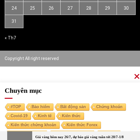
24
25
26
27
28
29
30
31
« Th7
Copyright All right reserved
Chuyên mục
#TOP
Bảo hiểm
Bất động sản
Chứng khoán
Covid-19
Kinh tế
Kiến thức
Kiến thức chứng khoán
Kiến thức Forex
Kiến thức kinh tế
Kiến thức tài chính
Ngoại tệ
Giá vàng hôm nay 26/7, dự báo giá vàng tuần tới 28/7-1/8