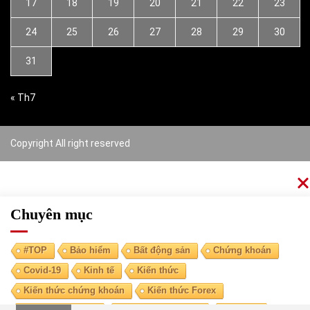
17
18
19
20
21
22
23
24
25
26
27
28
29
30
31
« Th7
Copyright All right reserved
Chuyên mục
#TOP
Bảo hiểm
Bất động sản
Chứng khoán
Covid-19
Kinh tế
Kiến thức
Kiến thức chứng khoán
Kiến thức Forex