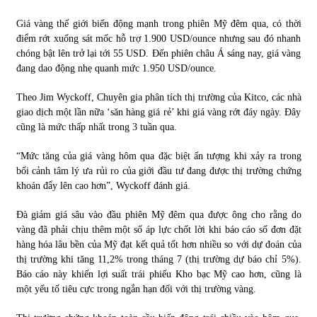
Giá vàng thế giới biến động mạnh trong phiên Mỹ đêm qua, có thời
Chứng khoán ngày 30/5/2022: Top 10 cổ phiếu nổi bật
điểm rớt xuống sát mốc hỗ trợ 1.900 USD/ounce nhưng sau đó nhanh
31/05/2022
chóng bật lên trở lại tới 55 USD. Đến phiên châu Á sáng nay, giá vàng
đang dao động nhẹ quanh mức 1.950 USD/ounce.
Phân tích giá tiền điện tử sau ngày thị trường lập kỷ lục
Theo Jim Wyckoff, Chuyên gia phân tích thị trường của Kitco, các nhà
vốn hóa
giao dịch một lần nữa ‘săn hàng giá rẻ’ khi giá vàng rớt đáy ngày. Đây
09/11/2021
cũng là mức thấp nhất trong 3 tuần qua.
“Mức tăng của giá vàng hôm qua đặc biệt ấn tượng khi xảy ra trong
Chứng khoán ngày 12/10/2021: Top 10 cổ phiếu nổi bật
bối cảnh tâm lý ưa rủi ro của giới đầu tư đang được thị trường chứng
13/10/2021
khoán đẩy lên cao hơn”, Wyckoff đánh giá.
Đà giảm giá sâu vào đầu phiên Mỹ đêm qua được ông cho rằng do
Top 10 xe bán chạy nhất tháng 9/2021
vàng đã phải chịu thêm một số áp lực chốt lời khi báo cáo số đơn đặt
13/10/2021
hàng hóa lâu bền của Mỹ đạt kết quả tốt hơn nhiều so với dự đoán của
thị trường khi tăng 11,2% trong tháng 7 (thị trường dự báo chỉ 5%).
Báo cáo này khiến lợi suất trái phiếu Kho bạc Mỹ cao hơn, cũng là
một yếu tố tiêu cực trong ngắn hạn đối với thị trường vàng.