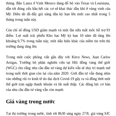
thùng. Bão Laura ở Vịnh Mexico đang đổ bộ vào Texas và Louisiana,
dẫn tới đóng cửa hầu hết các cơ sở khai thác dầu khí ở vùng vịnh của
Mỹ. Điều đó đã đẩy giá xăng dầu kỳ hạn lên mức cao nhất trong 5
tháng trong tuần này.
Còn chỉ số đồng USD giảm mạnh và một lần nữa mất mốc hỗ trợ 93
điểm. Lợi suất trái phiếu Kho bạc Mỹ kỳ hạn 10 năm đã tăng lên
khoảng 0,7% trong tuần này, một dấu hiệu khác của niềm tin trên thị
trường đang tăng lên.
Trong một cuộc phỏng vấn gần đây với Kitco News, Juan Carlos
Artigas, Trưởng bộ phận nghiên cứu tại Hội đồng vàng thế giới
(WGC) cho rằng nhu cầu đầu tư vàng dự kiến vẫn sẽ duy trì mạnh mẽ
trong suốt thời gian còn lại của năm 2020. Giới đầu tư vẫn đang nhìn
vào những rủi ro kinh tế do đại dịch Covid-19 gây ra và đồng thời một
thế giới tràn ngập thanh khoản và lãi suất thấp. Các động lực cơ bản
của nhu cầu đầu tư vàng vẫn còn mạnh.
Giá vàng trong nước
Tại thị trường trong nước, tính tới 8h30 sáng ngày 27/8, giá vàng SJC