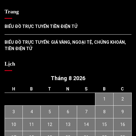
Trang
BIỂU ĐỒ TRỰC TUYẾN TIỀN ĐIỆN TỬ
BIỂU ĐỒ TRỰC TUYẾN: GIÁ VÀNG, NGOẠI TỆ, CHỨNG KHOÁN,
TIỀN ĐIỆN TỬ
Lịch
Tháng 8 2026
H
B
T
N
S
B
C
1
2
3
4
5
6
7
8
9
10
11
12
13
14
15
16