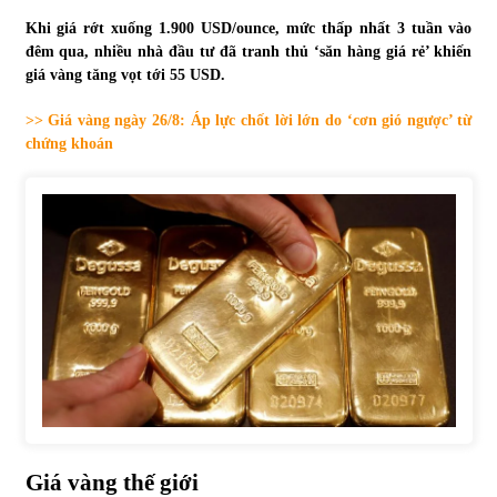
Khi giá rớt xuống 1.900 USD/ounce, mức thấp nhất 3 tuần vào
Tự doanh ngày 3.6.2022: CTCK mua ròng 28,7 tỷ đồng
đêm qua, nhiều nhà đầu tư đã tranh thủ ‘săn hàng giá rẻ’ khiến
06/06/2022
giá vàng tăng vọt tới 55 USD.
>> Giá vàng ngày 26/8: Áp lực chốt lời lớn do ‘cơn gió ngược’ từ
Top 10 tỷ phú giàu nhất thế giới – Bảng xếp hạng 2022
chứng khoán
31/05/2022
Bất ổn từ các cuộc đấu giá đất ở Thanh Hoá
31/05/2022
Tiền gửi vào ngân hàng tiếp tục tăng mạnh
31/05/2022
S&P Ratings cập nhật xếp hạng tín nhiệm của
Vietcombank và Eximbank
Giá vàng thế giới
31/05/2022