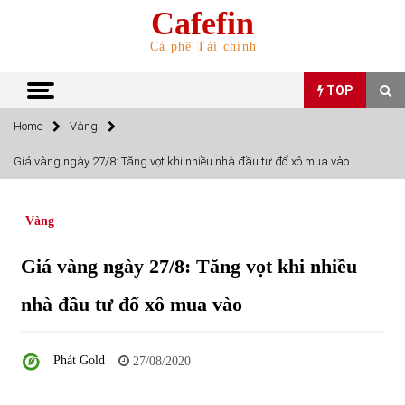
Skip
Cafefin
to
content
Cà phê Tài chính
TOP
Home
Vàng
TOP
Giá vàng ngày 27/8: Tăng vọt khi nhiều nhà đầu tư đổ xô mua vào
Top 10 cổ phiếu rẻ nhất TTCK Việt Nam ngày 5/7/2022
05/07/2022
Vàng
Giá vàng ngày 27/8: Tăng vọt khi nhiều
Top 10 mặt hàng Việt Nam nhập khẩu nhiều nhất tháng
5/2022
nhà đầu tư đổ xô mua vào
15/06/2022
Top 10 mặt hàng Việt Nam xuất khẩu nhiều nhất tháng
Phát Gold
27/08/2020
5/2022
07/06/2022