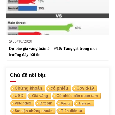
05/10/2020
Dự báo giá vàng tuần 5 – 9/10: Tăng giá trong môi
trường đầy bất ổn
Chủ đề nổi bật
Chứng khoán
cổ phiếu
Covid-19
USD
Giá vàng
Cổ phiếu cần quan tâm
VN-Index
Bitcoin
Vàng
Tiền ảo
Sự kiện chứng khoán
Tiền điện tử