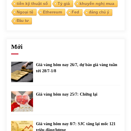
tiền kỹ thuật số
Tỷ giá
khuyến nghị mua
Ngoại tệ
Ethereum
Fed
đáng chú ý
Đầu tư
Mới
Giá vàng hôm nay 26/7, dự báo giá vàng tuần
tới 28/7-1/8
Giá vàng hôm nay 25/7: Chững lại
Giá vàng hôm nay 8/7: SJC tăng lại mốc 121
triệu đồng/lượng