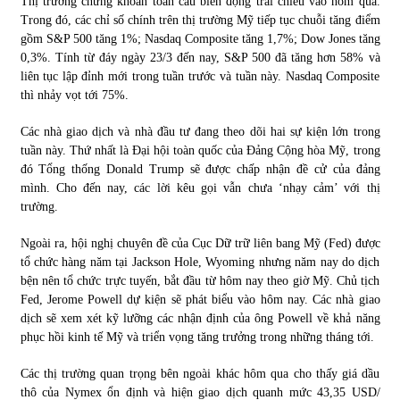
Thị trường chứng khoán toàn cầu biến động trái chiều vào hôm qua.
Trong đó, các chỉ số chính trên thị trường Mỹ tiếp tục chuỗi tăng điểm
gồm S&P 500 tăng 1%; Nasdaq Composite tăng 1,7%; Dow Jones tăng
0,3%. Tính từ đáy ngày 23/3 đến nay, S&P 500 đã tăng hơn 58% và
liên tục lập đỉnh mới trong tuần trước và tuần này. Nasdaq Composite
thì nhảy vọt tới 75%.
Các nhà giao dịch và nhà đầu tư đang theo dõi hai sự kiện lớn trong
tuần này. Thứ nhất là Đại hội toàn quốc của Đảng Cộng hòa Mỹ, trong
đó Tổng thống Donald Trump sẽ được chấp nhận đề cử của đảng
mình. Cho đến nay, các lời kêu gọi vẫn chưa ‘nhạy cảm’ với thị
trường.
Ngoài ra, hội nghị chuyên đề của Cục Dữ trữ liên bang Mỹ (Fed) được
tổ chức hàng năm tại Jackson Hole, Wyoming nhưng năm nay do dịch
bện nên tổ chức trực tuyến, bắt đầu từ hôm nay theo giờ Mỹ. Chủ tịch
Fed, Jerome Powell dự kiện sẽ phát biểu vào hôm nay. Các nhà giao
dịch sẽ xem xét kỹ lưỡng các nhận định của ông Powell về khả năng
phục hồi kinh tế Mỹ và triển vọng tăng trưởng trong những tháng tới.
Các thị trường quan trọng bên ngoài khác hôm qua cho thấy giá dầu
thô của Nymex ổn định và hiện giao dịch quanh mức 43,35 USD/