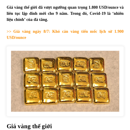
Giá vàng thế giới đã vượt ngưỡng quan trọng 1.800 USD/ounce và
Tự doanh ngày 3.6.2022: CTCK mua ròng 28,7 tỷ đồng
liên tục lập đỉnh mới cho 9 năm. Trong đó, Covid-19 là ‘nhiên
06/06/2022
liệu chính’ của đà tăng.
>> Giá vàng ngày 8/7: Khó cản vàng tiến mốc lịch sử 1.900
Top 10 tỷ phú giàu nhất thế giới – Bảng xếp hạng 2022
USD/ounce
31/05/2022
Bất ổn từ các cuộc đấu giá đất ở Thanh Hoá
31/05/2022
Tiền gửi vào ngân hàng tiếp tục tăng mạnh
31/05/2022
S&P Ratings cập nhật xếp hạng tín nhiệm của
Vietcombank và Eximbank
Giá vàng thế giới
31/05/2022