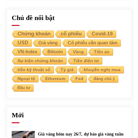
Chủ đề nổi bật
Chứng khoán
cổ phiếu
Covid-19
USD
Giá vàng
Cổ phiếu cần quan tâm
VN-Index
Bitcoin
Vàng
Tiền ảo
Sự kiện chứng khoán
Tiền điện tử
tiền kỹ thuật số
Tỷ giá
khuyến nghị mua
Ngoại tệ
Ethereum
Fed
đáng chú ý
Đầu tư
Mới
Giá vàng hôm nay 26/7, dự báo giá vàng tuần