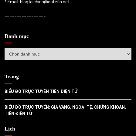
* Email: blogtaichinh@cafefin.net
_________________
Danh mục
Danh
mục
Trang
BIỂU ĐỒ TRỰC TUYẾN TIỀN ĐIỆN TỬ
BIỂU ĐỒ TRỰC TUYẾN: GIÁ VÀNG, NGOẠI TỆ, CHỨNG KHOÁN,
TIỀN ĐIỆN TỬ
Lịch