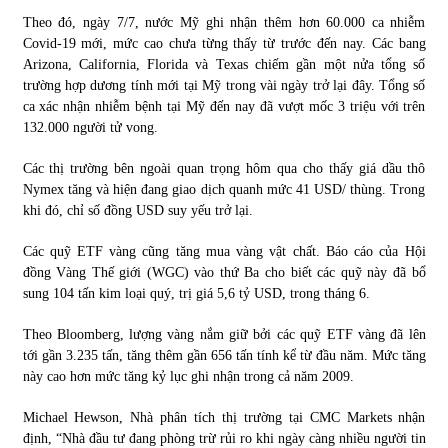
Theo đó, ngày 7/7, nước Mỹ ghi nhận thêm hơn 60.000 ca nhiễm
Covid-19 mới, mức cao chưa từng thấy từ trước đến nay. Các bang
Arizona, California, Florida và Texas chiếm gần một nửa tổng số
trường hợp dương tính mới tại Mỹ trong vài ngày trở lại đây. Tổng số
ca xác nhận nhiễm bệnh tại Mỹ đến nay đã vượt mốc 3 triệu với trên
132.000 người tử vong.
Các thị trường bên ngoài quan trọng hôm qua cho thấy giá dầu thô
Nymex tăng và hiện đang giao dịch quanh mức 41 USD/ thùng. Trong
khi đó, chỉ số đồng USD suy yếu trở lại.
Các quỹ ETF vàng cũng tăng mua vàng vật chất. Báo cáo của Hội
đồng Vàng Thế giới (WGC) vào thứ Ba cho biết các quỹ này đã bổ
sung 104 tấn kim loại quý, trị giá 5,6 tỷ USD, trong tháng 6.
Theo Bloomberg, lượng vàng nắm giữ bởi các quỹ ETF vàng đã lên
tới gần 3.235 tấn, tăng thêm gần 656 tấn tính kể từ đầu năm. Mức tăng
này cao hơn mức tăng kỷ lục ghi nhận trong cả năm 2009.
Michael Hewson, Nhà phân tích thị trường tại CMC Markets nhận
định, “Nhà đầu tư đang phòng trừ rủi ro khi ngày càng nhiều người tin