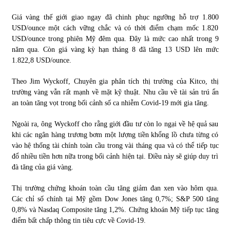
Giá vàng thế giới giao ngay đã chinh phục ngưỡng hỗ trợ 1.800
Chứng khoán ngày 30/5/2022: Top 10 cổ phiếu nổi bật
USD/ounce một cách vững chắc và có thời điểm chạm mốc 1.820
31/05/2022
USD/ounce trong phiên Mỹ đêm qua. Đây là mức cao nhất trong 9
năm qua. Còn giá vàng kỳ hạn tháng 8 đã tăng 13 USD lên mức
1.822,8 USD/ounce.
Phân tích giá tiền điện tử sau ngày thị trường lập kỷ lục
vốn hóa
Theo Jim Wyckoff, Chuyên gia phân tích thị trường của Kitco, thị
09/11/2021
trường vàng vẫn rất mạnh về mặt kỹ thuật. Nhu cầu về tài sản trú ẩn
an toàn tăng vọt trong bối cảnh số ca nhiễm Covid-19 mới gia tăng.
Chứng khoán ngày 12/10/2021: Top 10 cổ phiếu nổi bật
Ngoài ra, ông Wyckoff cho rằng giới đầu tư còn lo ngại về hệ quả sau
13/10/2021
khi các ngân hàng trương bơm một lượng tiền khổng lồ chưa từng có
vào hệ thống tài chính toàn cầu trong vài tháng qua và có thể tiếp tục
đổ nhiều tiền hơn nữa trong bối cảnh hiện tại. Điều này sẽ giúp duy trì
Top 10 xe bán chạy nhất tháng 9/2021
đà tăng của giá vàng.
13/10/2021
Thị trường chứng khoán toàn cầu tăng giảm đan xen vào hôm qua.
Các chỉ số chính tại Mỹ gồm Dow Jones tăng 0,7%; S&P 500 tăng
0,8% và Nasdaq Composite tăng 1,2%. Chứng khoán Mỹ tiếp tục tăng
điểm bất chấp thông tin tiêu cực về Covid-19.