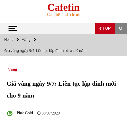
Skip
Cafefin
to
content
Cà phê Tài chính
TOP
Home
Vàng
TOP
Giá vàng ngày 9/7: Liên tục lập đỉnh mới cho 9 năm
Top 10 cổ phiếu rẻ nhất TTCK Việt Nam ngày 5/7/2022
05/07/2022
Vàng
Giá vàng ngày 9/7: Liên tục lập đỉnh mới
Top 10 mặt hàng Việt Nam nhập khẩu nhiều nhất tháng
5/2022
cho 9 năm
15/06/2022
Top 10 mặt hàng Việt Nam xuất khẩu nhiều nhất tháng
Phát Gold
09/07/2020
5/2022
07/06/2022