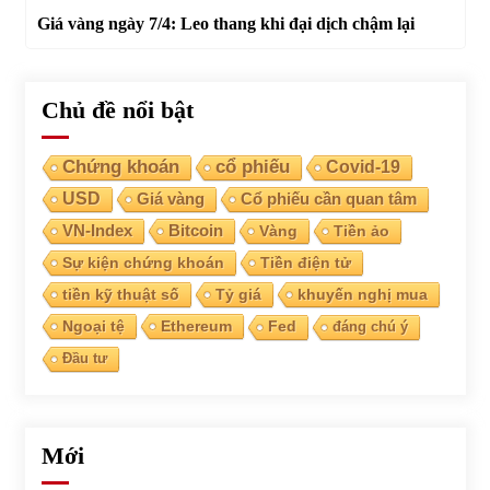
Giá vàng ngày 7/4: Leo thang khi đại dịch chậm lại
Chủ đề nổi bật
Chứng khoán
cổ phiếu
Covid-19
USD
Giá vàng
Cổ phiếu cần quan tâm
VN-Index
Bitcoin
Vàng
Tiền ảo
Sự kiện chứng khoán
Tiền điện tử
tiền kỹ thuật số
Tỷ giá
khuyến nghị mua
Ngoại tệ
Ethereum
Fed
đáng chú ý
Đầu tư
Mới