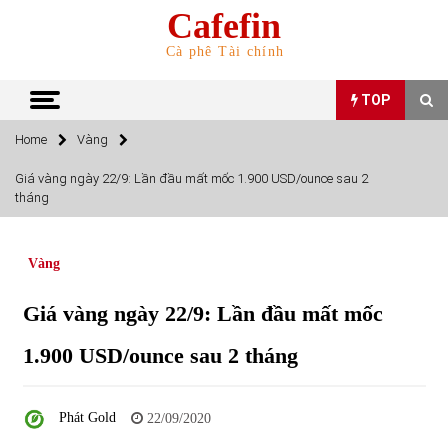
Skip
Cafefin
to
content
Cà phê Tài chính
TOP
Home
Vàng
TOP
Giá vàng ngày 22/9: Lần đầu mất mốc 1.900 USD/ounce sau 2
tháng
Top 10 cổ phiếu rẻ nhất TTCK Việt Nam ngày 5/7/2022
05/07/2022
Vàng
Top 10 mặt hàng Việt Nam nhập khẩu nhiều nhất tháng
Giá vàng ngày 22/9: Lần đầu mất mốc
5/2022
15/06/2022
1.900 USD/ounce sau 2 tháng
Top 10 mặt hàng Việt Nam xuất khẩu nhiều nhất tháng
5/2022
Phát Gold
22/09/2020
07/06/2022