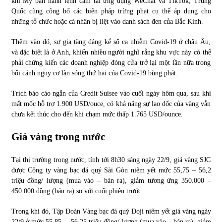
khi Mỹ ban hành lệnh cấm tải ứng dụng WeChat và TikTok, Trung
Quốc cũng công bố các biện pháp trừng phạt cụ thể áp dụng cho
những tổ chức hoặc cá nhân bị liệt vào danh sách đen của Bắc Kinh.
Thêm vào đó, sự gia tăng đáng kể số ca nhiễm Covid-19 ở châu Âu,
và đặc biệt là ở Anh, khiến nhiều người nghĩ rằng khu vực này có thể
phải chứng kiến các doanh nghiệp đóng cửa trở lại một lần nữa trong
bối cảnh nguy cơ làn sóng thứ hai của Covid-19 bùng phát.
Trích báo cáo ngắn của Credit Suisee vào cuối ngày hôm qua, sau khi
mất mốc hỗ trợ 1.900 USD/ouce, có khả năng sự lao dốc của vàng vẫn
chưa kết thúc cho đến khi chạm mức thấp 1.765 USD/ounce.
Giá vàng trong nước
Tại thị trường trong nước, tính tới 8h30 sáng ngày 22/9, giá vàng SJC
được Công ty vàng bạc đá quý Sài Gòn niêm yết mức 55,75 – 56,2
triệu đồng/ lượng (mua vào – bán ra), giảm tương ứng 350.000 –
450.000 đồng (bán ra) so với cuối phiên trước.
Trong khi đó, Tập Đoàn Vàng bạc đá quý Doji niêm yết giá vàng ngày
22/9 ở mức 55,85 – 56,25 triệu đồng/ lượng (mua vào – bán ra), giảm