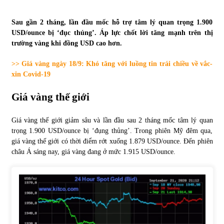
Tự doanh ngày 3.6.2022: CTCK mua ròng 28,7 tỷ đồng
Sau gần 2 tháng, lần đầu mốc hỗ trợ tâm lý quan trọng 1.900
06/06/2022
USD/ounce bị ‘đục thủng’. Áp lực chốt lời tăng mạnh trên thị
trường vàng khi đồng USD cao hơn.
>> Giá vàng ngày 18/9: Khó tăng với luồng tin trái chiều về vắc-
Top 10 tỷ phú giàu nhất thế giới – Bảng xếp hạng 2022
xin Covid-19
31/05/2022
Giá vàng thế giới
Bất ổn từ các cuộc đấu giá đất ở Thanh Hoá
Giá vàng thế giới giảm sâu và lần đầu sau 2 tháng mốc tâm lý quan
31/05/2022
trọng 1.900 USD/ounce bị ‘đụng thủng’. Trong phiên Mỹ đêm qua,
giá vàng thế giới có thời điểm rớt xuống 1.879 USD/ounce. Đến phiên
châu Á sáng nay, giá vàng đang ở mức 1.915 USD/ounce.
Tiền gửi vào ngân hàng tiếp tục tăng mạnh
31/05/2022
S&P Ratings cập nhật xếp hạng tín nhiệm của
Vietcombank và Eximbank
31/05/2022