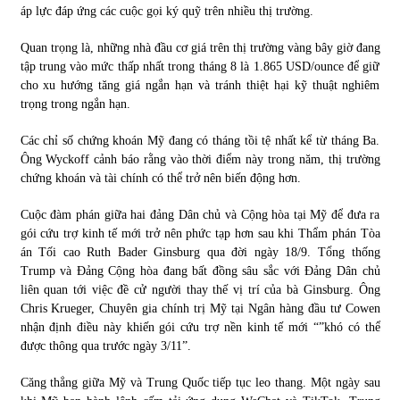
áp lực đáp ứng các cuộc gọi ký quỹ trên nhiều thị trường.
Quan trọng là, những nhà đầu cơ giá trên thị trường vàng bây giờ đang
tập trung vào mức thấp nhất trong tháng 8 là 1.865 USD/ounce để giữ
cho xu hướng tăng giá ngắn hạn và tránh thiệt hại kỹ thuật nghiêm
trọng trong ngắn hạn.
Các chỉ số chứng khoán Mỹ đang có tháng tồi tệ nhất kể từ tháng Ba.
Ông Wyckoff cảnh báo rằng vào thời điểm này trong năm, thị trường
chứng khoán và tài chính có thể trở nên biến động hơn.
Cuộc đàm phán giữa hai đảng Dân chủ và Cộng hòa tại Mỹ để đưa ra
gói cứu trợ kinh tế mới trở nên phức tạp hơn sau khi Thẩm phán Tòa
án Tối cao Ruth Bader Ginsburg qua đời ngày 18/9. Tổng thống
Trump và Đảng Cộng hòa đang bất đồng sâu sắc với Đảng Dân chủ
liên quan tới việc đề cử người thay thế vị trí của bà Ginsburg. Ông
Chris Krueger, Chuyên gia chính trị Mỹ tại Ngân hàng đầu tư Cowen
nhận định điều này khiến gói cứu trợ nền kinh tế mới “”khó có thể
được thông qua trước ngày 3/11”.
Căng thẳng giữa Mỹ và Trung Quốc tiếp tục leo thang. Một ngày sau