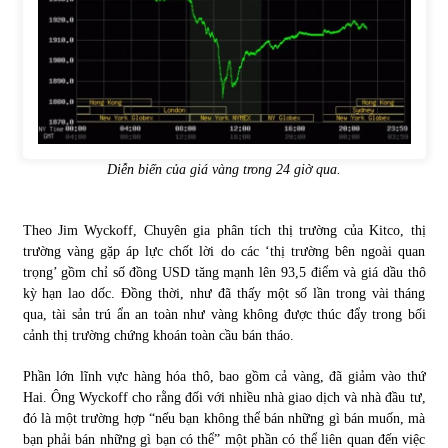
Chứng khoán ngày 30/5/2022: Top 10 cổ phiếu nổi bật
31/05/2022
Phân tích giá tiền điện tử sau ngày thị trường lập kỷ lục
vốn hóa
Diễn biến của giá vàng trong 24 giờ qua.
09/11/2021
Chứng khoán ngày 12/10/2021: Top 10 cổ phiếu nổi bật
Theo Jim Wyckoff, Chuyên gia phân tích thị trường của Kitco, thị
13/10/2021
trường vàng gặp áp lực chốt lời do các ‘thị trường bên ngoài quan
trọng’ gồm chỉ số đồng USD tăng mạnh lên 93,5 điểm và giá dầu thô
kỳ hạn lao dốc. Đồng thời, như đã thấy một số lần trong vài tháng
qua, tài sản trú ẩn an toàn như vàng không được thúc đẩy trong bối
Top 10 xe bán chạy nhất tháng 9/2021
cảnh thị trường chứng khoán toàn cầu bán tháo.
13/10/2021
Phần lớn lĩnh vực hàng hóa thô, bao gồm cả vàng, đã giảm vào thứ
Hai. Ông Wyckoff cho rằng đối với nhiều nhà giao dịch và nhà đầu tư,
đó là một trường hợp “nếu bạn không thể bán những gì bán muốn, mà
bạn phải bán những gì bạn có thể” một phần có thể liên quan đến việc