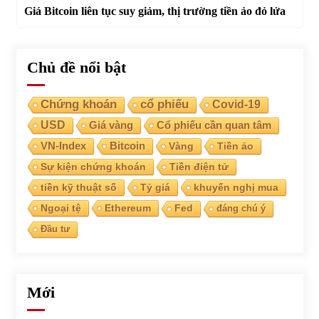
Giá Bitcoin liên tục suy giảm, thị trường tiền ảo đỏ lửa
Chủ đề nổi bật
Chứng khoán
cổ phiếu
Covid-19
USD
Giá vàng
Cổ phiếu cần quan tâm
VN-Index
Bitcoin
Vàng
Tiền ảo
Sự kiện chứng khoán
Tiền điện tử
tiền kỹ thuật số
Tỷ giá
khuyến nghị mua
Ngoại tệ
Ethereum
Fed
đáng chú ý
Đầu tư
Mới