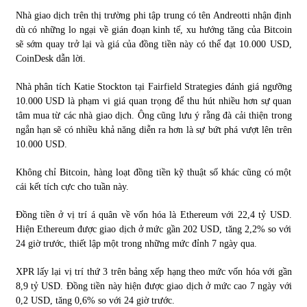
Nhà giao dịch trên thị trường phi tập trung có tên Andreotti nhận định
dù có những lo ngại về gián đoạn kinh tế, xu hướng tăng của Bitcoin
sẽ sớm quay trở lại và giá của đồng tiền này có thể đạt 10.000 USD,
CoinDesk dẫn lời.
Nhà phân tích Katie Stockton tại Fairfield Strategies đánh giá ngưỡng
10.000 USD là phạm vi giá quan trọng để thu hút nhiều hơn sự quan
tâm mua từ các nhà giao dịch. Ông cũng lưu ý rằng đà cải thiện trong
ngắn hạn sẽ có nhiều khả năng diễn ra hơn là sự bứt phá vượt lên trên
10.000 USD.
Không chỉ Bitcoin, hàng loạt đồng tiền kỹ thuật số khác cũng có một
cái kết tích cực cho tuần này.
Đồng tiền ở vị trí á quân về vốn hóa là Ethereum với 22,4 tỷ USD.
Hiện Ethereum được giao dịch ở mức gần 202 USD, tăng 2,2% so với
24 giờ trước, thiết lập một trong những mức đỉnh 7 ngày qua.
XPR lấy lại vị trí thứ 3 trên bảng xếp hạng theo mức vốn hóa với gần
8,9 tỷ USD. Đồng tiền này hiện được giao dịch ở mức cao 7 ngày với
0,2 USD, tăng 0,6% so với 24 giờ trước.