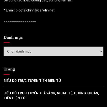
Để cộng tác hoặc quảng cáo, vui lòng liên hệ:
* Email: blogtaichinh@cafefin.net
_________________
Danh mục
Danh
mục
Trang
BIỂU ĐỒ TRỰC TUYẾN TIỀN ĐIỆN TỬ
BIỂU ĐỒ TRỰC TUYẾN: GIÁ VÀNG, NGOẠI TỆ, CHỨNG KHOÁN,
TIỀN ĐIỆN TỬ