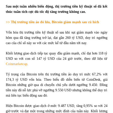
Sau một tuần nhiều biến động, thị trường tiền kỹ thuật số đã kết
Tự doanh ngày 3.6.2022: CTCK mua ròng 28,7 tỷ đồng
thúc tuần tích cực dù tốc độ tăng trưởng không cao.
06/06/2022
>> Thị trường tiền ảo đỏ lửa, Bitcoin giảm mạnh sau cú hích
Vốn hóa thị trường tiền kỹ thuật số sau khi sụt giảm mạnh vào ngày
Top 10 tỷ phú giàu nhất thế giới – Bảng xếp hạng 2022
hôm qua đã tăng trưởng trở lại, đạt gần 260 tỷ USD, duy trì ngưỡng
31/05/2022
cao của chỉ số này so với các mức kể từ đầu năm tới nay.
Khối lượng giao dịch tiếp tục quay đầu giảm mạnh, chỉ đạt hơn 118 tỷ
Bất ổn từ các cuộc đấu giá đất ở Thanh Hoá
USD so với con số 147 tỷ USD của 24 giờ trước, theo dữ liệu từ
31/05/2022
Coinmarketcap
.
Tỷ trọng của Bitcoin trên thị trường tiền ảo duy trì mức 67,2% với
Tiền gửi vào ngân hàng tiếp tục tăng mạnh
174,3 tỷ USD vốn hóa. Theo biểu đồ diễn biến từ CoinDesk, giá
31/05/2022
Bitcoin những giờ qua di chuyển chủ yếu dưới ngưỡng 9.450. Đồng
tiền này đã nỗ lực phá vỡ ngưỡng 9.550 USD nhưng không thể duy trì
mà liên tục biến động sau đó.
S&P Ratings cập nhật xếp hạng tín nhiệm của
Vietcombank và Eximbank
Hiện Bitcoin được giao dịch ở mức 9.487 USD, tăng 0,95% so với 24
31/05/2022
giờ trước và đạt một trong những mức đỉnh của tuần này. Khối lượng