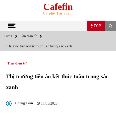
Skip
Cafefin
to
content
Cà phê Tài chính
TOP
Home
Tiền điện tử
TOP
Thị trường tiền ảo kết thúc tuần trong sắc xanh
Top 10 cổ phiếu rẻ nhất TTCK Việt Nam ngày 5/7/2022
05/07/2022
Tiền điện tử
Thị trường tiền ảo kết thúc tuần trong sắc
Top 10 mặt hàng Việt Nam nhập khẩu nhiều nhất tháng
5/2022
xanh
15/06/2022
Top 10 mặt hàng Việt Nam xuất khẩu nhiều nhất tháng
Chung Coin
17/05/2020
5/2022
07/06/2022