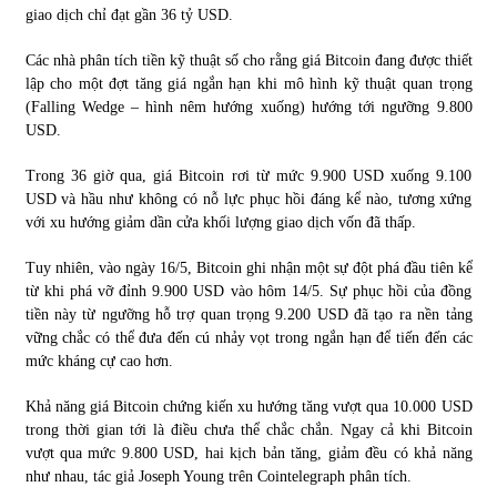
giao dịch chỉ đạt gần 36 tỷ USD.
Chứng khoán ngày 30/5/2022: Top 10 cổ phiếu nổi bật
Các nhà phân tích tiền kỹ thuật số cho rằng giá Bitcoin đang được thiết
31/05/2022
lập cho một đợt tăng giá ngắn hạn khi mô hình kỹ thuật quan trọng
(Falling Wedge – hình nêm hướng xuống) hướng tới ngưỡng 9.800
USD.
Phân tích giá tiền điện tử sau ngày thị trường lập kỷ lục
vốn hóa
Trong 36 giờ qua, giá Bitcoin rơi từ mức 9.900 USD xuống 9.100
09/11/2021
USD và hầu như không có nỗ lực phục hồi đáng kể nào, tương xứng
với xu hướng giảm dần cửa khối lượng giao dịch vốn đã thấp.
Chứng khoán ngày 12/10/2021: Top 10 cổ phiếu nổi bật
Tuy nhiên, vào ngày 16/5, Bitcoin ghi nhận một sự đột phá đầu tiên kể
13/10/2021
từ khi phá vỡ đỉnh 9.900 USD vào hôm 14/5. Sự phục hồi của đồng
tiền này từ ngưỡng hỗ trợ quan trọng 9.200 USD đã tạo ra nền tảng
vững chắc có thể đưa đến cú nhảy vọt trong ngắn hạn để tiến đến các
Top 10 xe bán chạy nhất tháng 9/2021
mức kháng cự cao hơn.
13/10/2021
Khả năng giá Bitcoin chứng kiến xu hướng tăng vượt qua 10.000 USD
trong thời gian tới là điều chưa thể chắc chắn. Ngay cả khi Bitcoin
vượt qua mức 9.800 USD, hai kịch bản tăng, giảm đều có khả năng
như nhau, tác giả Joseph Young trên Cointelegraph phân tích.