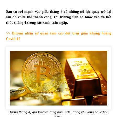
Tự doanh ngày 3.6.2022: CTCK mua ròng 28,7 tỷ đồng
Sau cú rơi mạnh vào giữa tháng 3 và những nỗ lực quay trở lại
06/06/2022
sau đó chưa thể thành công, thị trường tiền ảo bước vào và kết
thúc tháng 4 trong sắc xanh tràn ngập.
>> Bitcoin nhận sự quan tâm cao đột biến giữa khủng hoảng
Top 10 tỷ phú giàu nhất thế giới – Bảng xếp hạng 2022
Covid-19
31/05/2022
Bất ổn từ các cuộc đấu giá đất ở Thanh Hoá
31/05/2022
Tiền gửi vào ngân hàng tiếp tục tăng mạnh
31/05/2022
S&P Ratings cập nhật xếp hạng tín nhiệm của
Vietcombank và Eximbank
Trong tháng 4, giá Bitcoin tăng hơn 38%, trong khi vàng phục hồi
31/05/2022