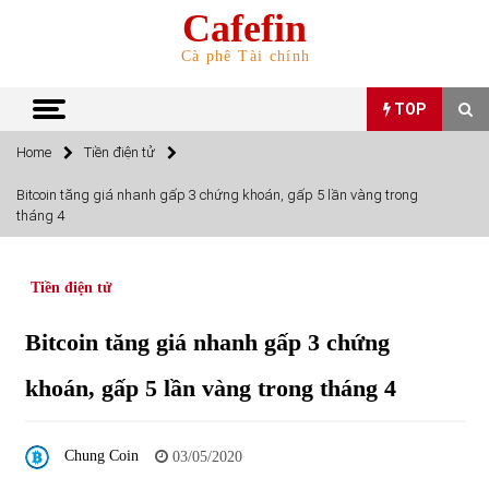
Skip
Cafefin
to
content
Cà phê Tài chính
TOP
Home
Tiền điện tử
TOP
Bitcoin tăng giá nhanh gấp 3 chứng khoán, gấp 5 lần vàng trong
tháng 4
Top 10 cổ phiếu rẻ nhất TTCK Việt Nam ngày 5/7/2022
05/07/2022
Tiền điện tử
Top 10 mặt hàng Việt Nam nhập khẩu nhiều nhất tháng
Bitcoin tăng giá nhanh gấp 3 chứng
5/2022
15/06/2022
khoán, gấp 5 lần vàng trong tháng 4
Top 10 mặt hàng Việt Nam xuất khẩu nhiều nhất tháng
5/2022
Chung Coin
03/05/2020
07/06/2022