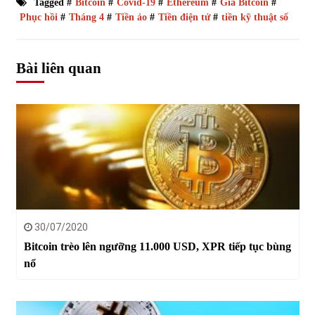
Tagged #
Bitcoin
#
Covid-19
#
Ethereum
#
Giá Bitcoin
#
Phục hồi
#
Tháng 4
#
Tiền ảo
#
Tiền điện tử
#
tiền kỹ thuật số
Bài liên quan
30/07/2020
Bitcoin trèo lên ngưỡng 11.000 USD, XPR tiếp tục bùng
nổ