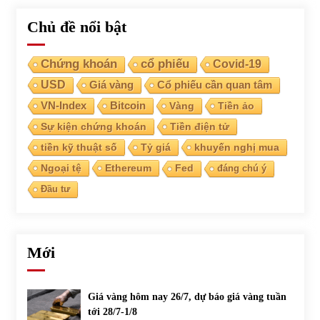
Chủ đề nổi bật
Chứng khoán
cổ phiếu
Covid-19
USD
Giá vàng
Cổ phiếu cần quan tâm
VN-Index
Bitcoin
Vàng
Tiền ảo
Sự kiện chứng khoán
Tiền điện tử
tiền kỹ thuật số
Tỷ giá
khuyến nghị mua
Ngoại tệ
Ethereum
Fed
đáng chú ý
Đầu tư
Mới
Giá vàng hôm nay 26/7, dự báo giá vàng tuần
tới 28/7-1/8