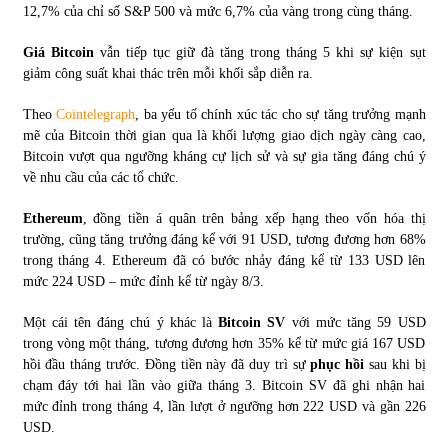
12,7% của chỉ số S&P 500 và mức 6,7% của vàng trong cùng tháng.
Giá Bitcoin
vẫn tiếp tục giữ đà tăng trong tháng 5 khi sự kiện sụt
giảm công suất khai thác trên mỗi khối sắp diễn ra.
Theo
Cointelegraph
, ba yếu tố chính xúc tác cho sự tăng trưởng mạnh
mẽ của Bitcoin thời gian qua là khối lượng giao dịch ngày càng cao,
Bitcoin vượt qua ngưỡng kháng cự lịch sử và sự gia tăng đáng chú ý
về nhu cầu của các tổ chức.
Ethereum
, đồng tiền á quân trên bảng xếp hạng theo vốn hóa thị
trường, cũng tăng trưởng đáng kể với 91 USD, tương đương hơn 68%
trong tháng 4. Ethereum đã có bước nhảy đáng kể từ 133 USD lên
mức 224 USD – mức đỉnh kể từ ngày 8/3.
Một cái tên đáng chú ý khác là
Bitcoin SV
với mức tăng 59 USD
trong vòng một tháng, tương đương hơn 35% kể từ mức giá 167 USD
hồi đầu tháng trước. Đồng tiền này đã duy trì sự
phục hồi
sau khi bị
chạm đáy tới hai lần vào giữa tháng 3. Bitcoin SV đã ghi nhận hai
mức đỉnh trong tháng 4, lần lượt ở ngưỡng hơn 222 USD và gần 226
USD.