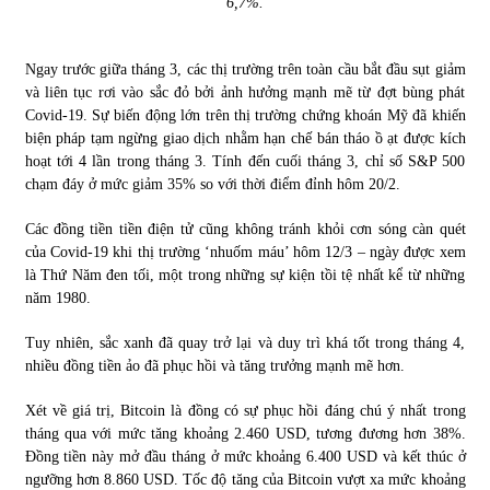
6,7%.
Chứng khoán ngày 30/5/2022: Top 10 cổ phiếu nổi bật
Ngay trước giữa tháng 3, các thị trường trên toàn cầu bắt đầu sụt giảm
31/05/2022
và liên tục rơi vào sắc đỏ bởi ảnh hưởng mạnh mẽ từ đợt bùng phát
Covid-19. Sự biến động lớn trên thị trường chứng khoán Mỹ đã khiến
biện pháp tạm ngừng giao dịch nhằm hạn chế bán tháo ồ ạt được kích
Phân tích giá tiền điện tử sau ngày thị trường lập kỷ lục
hoạt tới 4 lần trong tháng 3. Tính đến cuối tháng 3, chỉ số S&P 500
vốn hóa
chạm đáy ở mức giảm 35% so với thời điểm đỉnh hôm 20/2.
09/11/2021
Các đồng tiền tiền điện tử cũng không tránh khỏi cơn sóng càn quét
Chứng khoán ngày 12/10/2021: Top 10 cổ phiếu nổi bật
của Covid-19 khi thị trường ‘nhuốm máu’ hôm 12/3 – ngày được xem
13/10/2021
là Thứ Năm đen tối, một trong những sự kiện tồi tệ nhất kể từ những
năm 1980.
Tuy nhiên, sắc xanh đã quay trở lại và duy trì khá tốt trong tháng 4,
Top 10 xe bán chạy nhất tháng 9/2021
nhiều đồng tiền ảo đã phục hồi và tăng trưởng mạnh mẽ hơn.
13/10/2021
Xét về giá trị, Bitcoin là đồng có sự phục hồi đáng chú ý nhất trong
tháng qua với mức tăng khoảng 2.460 USD, tương đương hơn 38%.
Đồng tiền này mở đầu tháng ở mức khoảng 6.400 USD và kết thúc ở
ngưỡng hơn 8.860 USD. Tốc độ tăng của Bitcoin vượt xa mức khoảng