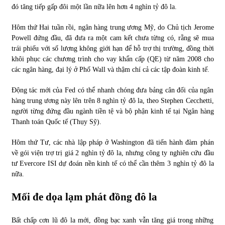
đó tăng tiếp gấp đôi một lần nữa lên hơn 4 nghìn tỷ đô la.
Hôm thứ Hai tuần rồi, ngân hàng trung ương Mỹ, do Chủ tịch Jerome
Powell đứng đầu, đã đưa ra một cam kết chưa từng có, rằng sẽ mua
trái phiếu với số lượng không giới hạn để hỗ trợ thị trường, đồng thời
khôi phục các chương trình cho vay khẩn cấp (QE) từ năm 2008 cho
các ngân hàng, đại lý ở Phố Wall và thậm chí cả các tập đoàn kinh tế.
Động tác mới của Fed có thể nhanh chóng đưa bảng cân đối của ngân
hàng trung ương này lên trên 8 nghìn tỷ đô la, theo Stephen Cecchetti,
người từng đứng đầu ngành tiền tệ và bộ phận kinh tế tại Ngân hàng
Thanh toán Quốc tế (Thụy Sỹ).
Hôm thứ Tư, các nhà lập pháp ở Washington đã tiến hành đàm phán
về gói viện trợ trị giá 2 nghìn tỷ đô la, nhưng công ty nghiên cứu đầu
tư Evercore ISI dự đoán nền kinh tế có thể cần thêm 3 nghìn tỷ đô la
nữa.
Mối đe dọa lạm phát đồng đô la
Bất chấp cơn lũ đô la mới, đồng bạc xanh vẫn tăng giá trong những