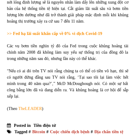
nới lỏng định lượng sẽ là nguyên nhân làm dấy lên những xung đột cơ
bản của hệ thống tiền tệ hiện tại. Cắt giảm lãi suất sâu và bơm tiền
lượng lớn dường như đã trở thành giải pháp mặc định mỗi khi khủng
hoảng thị trường xảy ra cứ sau 7 đến 11 năm.
>> Fed hạ lãi suất khẩn cấp về 0% vì dịch Covid-19
Các vụ bơm tiền nghìn tỷ đô của Fed trong cuộc khủng hoảng tài
chính năm 2008 đã không làm suy yếu sự thống trị của đồng đô la
trong những năm sau đó, nhưng lần này có thể khác.
“Nếu có ai đó trên TV nói rằng chúng ta có thể có tiền vô hạn, thì sẽ
có người đứng đằng sau TV nói rằng, ‘Tại sao tôi lại làm việc hết
mình trong 40 năm qua?’,” McD McDoughough nói. Có một sự bất
công bằng lớn đã và đang diễn ra. Và khủng hoảng là cơ hội để sắp
xếp lại.
(Theo
TheLEADER
)
Posted in
Tiền điện tử
Tagged #
Bitcoin
#
Cuộc chiến dịch bệnh
#
Địa chấn tiền tệ