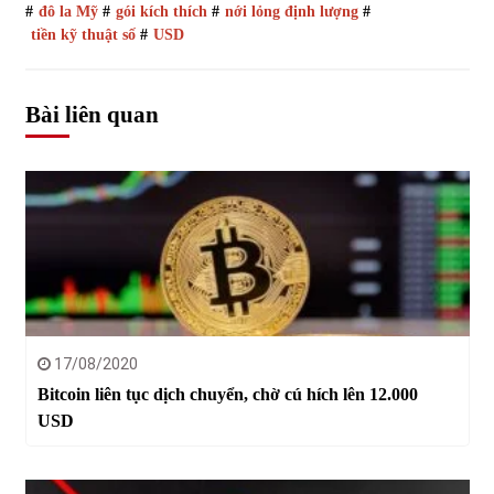
#
đô la Mỹ
#
gói kích thích
#
nới lỏng định lượng
#
tiền kỹ thuật số
#
USD
Bài liên quan
17/08/2020
Bitcoin liên tục dịch chuyển, chờ cú hích lên 12.000
USD