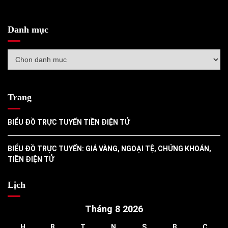
Danh mục
Danh
mục
Trang
BIỂU ĐỒ TRỰC TUYẾN TIỀN ĐIỆN TỬ
BIỂU ĐỒ TRỰC TUYẾN: GIÁ VÀNG, NGOẠI TỆ, CHỨNG KHOÁN,
TIỀN ĐIỆN TỬ
Lịch
Tháng 8 2026
H
B
T
N
S
B
C