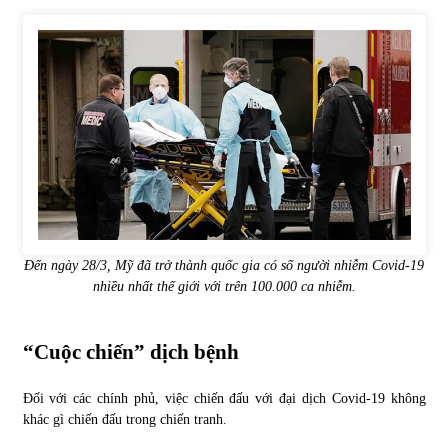
Tự doanh ngày 3.6.2022: CTCK mua ròng 28,7 tỷ đồng
06/06/2022
Top 10 tỷ phú giàu nhất thế giới – Bảng xếp hạng 2022
31/05/2022
Bất ổn từ các cuộc đấu giá đất ở Thanh Hoá
31/05/2022
Đến ngày 28/3, Mỹ đã trở thành quốc gia có số người nhiễm Covid-19
nhiều nhất thế giới với trên 100.000 ca nhiễm.
Tiền gửi vào ngân hàng tiếp tục tăng mạnh
31/05/2022
“Cuộc chiến” dịch bệnh
Đối với các chính phủ, việc chiến đấu với đại dịch Covid-19 không
S&P Ratings cập nhật xếp hạng tín nhiệm của
Vietcombank và Eximbank
khác gì chiến đấu trong chiến tranh.
31/05/2022