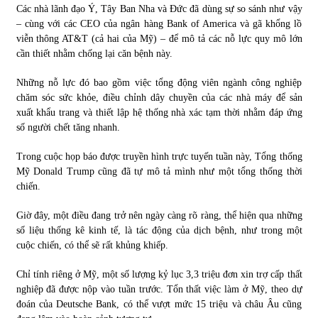
Các nhà lãnh đạo Ý, Tây Ban Nha và Đức đã dùng sự so sánh như vậy
– cùng với các CEO của ngân hàng Bank of America và gã khổng lồ
Chứng khoán ngày 30/5/2022: Top 10 cổ phiếu nổi bật
viễn thông AT&T (cả hai của Mỹ) – để mô tả các nỗ lực quy mô lớn
31/05/2022
cần thiết nhằm chống lại căn bệnh này.
Những nỗ lực đó bao gồm việc tổng động viên ngành công nghiệp
Phân tích giá tiền điện tử sau ngày thị trường lập kỷ lục
chăm sóc sức khỏe, điều chỉnh dây chuyền của các nhà máy để sản
vốn hóa
xuất khẩu trang và thiết lập hệ thống nhà xác tạm thời nhằm đáp ứng
09/11/2021
số người chết tăng nhanh.
Trong cuộc họp báo được truyền hình trực tuyến tuần này, Tổng thống
Chứng khoán ngày 12/10/2021: Top 10 cổ phiếu nổi bật
Mỹ Donald Trump cũng đã tự mô tả mình như một tổng thống thời
13/10/2021
chiến.
Giờ đây, một điều đang trở nên ngày càng rõ ràng, thể hiện qua những
Top 10 xe bán chạy nhất tháng 9/2021
số liệu thống kê kinh tế, là tác động của dịch bệnh, như trong một
13/10/2021
cuộc chiến, có thể sẽ rất khủng khiếp.
Chỉ tính riêng ở Mỹ, một số lượng kỷ lục 3,3 triệu đơn xin trợ cấp thất
nghiệp đã được nộp vào tuần trước. Tổn thất việc làm ở Mỹ, theo dự
đoán của Deutsche Bank, có thể vượt mức 15 triệu và châu Âu cũng