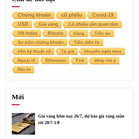
Chứng khoán
cổ phiếu
Covid-19
USD
Giá vàng
Cổ phiếu cần quan tâm
VN-Index
Bitcoin
Vàng
Tiền ảo
Sự kiện chứng khoán
Tiền điện tử
tiền kỹ thuật số
Tỷ giá
khuyến nghị mua
Ngoại tệ
Ethereum
Fed
đáng chú ý
Đầu tư
Mới
Giá vàng hôm nay 26/7, dự báo giá vàng tuần
tới 28/7-1/8