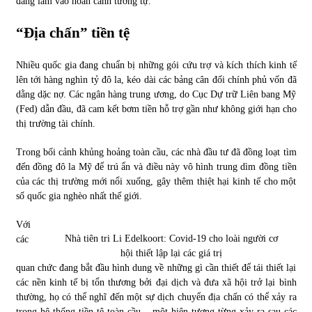
đang lâm vào hoàn cảnh tương tự.
“Địa chấn” tiền tệ
Nhiều quốc gia đang chuẩn bị những gói cứu trợ và kích thích kinh tế
lên tới hàng nghìn tỷ đô la, kéo dài các bảng cân đối chính phủ vốn đã
dằng dặc nợ. Các ngân hàng trung ương, do Cục Dự trữ Liên bang Mỹ
(Fed) dẫn đầu, đã cam kết bơm tiền hỗ trợ gần như không giới hạn cho
thị trường tài chính.
Trong bối cảnh khủng hoảng toàn cầu, các nhà đầu tư đã đồng loạt tìm
đến đồng đô la Mỹ để trú ẩn và điều này vô hình trung dìm đồng tiền
của các thị trường mới nổi xuống, gây thêm thiệt hại kinh tế cho một
số quốc gia nghèo nhất thế giới.
Với
Nhà tiên tri Li Edelkoort: Covid-19 cho loài người cơ
các
hội thiết lập lại các giá trị
quan chức đang bắt đầu hình dung về những gì cần thiết để tái thiết lại
các nền kinh tế bị tổn thương bởi đại dịch và đưa xã hội trở lại bình
thường, họ có thể nghĩ đến một sự dịch chuyển địa chấn có thể xảy ra
trong hệ thống tiền tệ toàn cầu – một hiện tượng từng xảy ra sau các