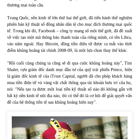
thương mại toàn cầu.
Trung Quốc, nền kinh tế lớn thứ hai thế giới, đã tiến hành thử nghiệm
phiên bản kỹ thuật số đồng nhân dân tệ cho mục đích thương mại quốc
tế. Trong khi đó, Facebook – công ty mạng số một thế giới, đã đề xuất
về việc tạo một mã thông báo thanh toán của riêng mình, có tên Libra,
vào năm ngoái. Hay Bitcoin, đồng tiền điện tử được ra mắt vào thời
điểm khủng hoảng tài chính 2008-09, là một lựa chọn thay thế khác.
“Rồi cuối cùng chúng ta cũng sẽ đi qua cuộc khủng hoảng này”, Tim
Shaler, cựu giám đốc danh mục đầu tư của quỹ trái phiếu Pimco, hiện
là giám đốc kinh tế của iTrust Capital, người đã cho phép khách hàng
mua tiền điện tử và vàng vật chất thông qua tài khoản hưu trí của họ,
nói. “Nếu tạo ra được một loại tiền kỹ thuật số nào đó không gắn với
bất kỳ nền kinh tế nội địa nào, thì có thể đó là cơ hội để giải quyết vấn
đề của hệ thống tiền tệ sau khủng hoảng hiện nay”.