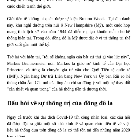
cuộc chiến tranh thế giới.
Giới tiền tệ không ai quên được sự kiện Bretton Woods. Tại địa danh
này, khu nghỉ dưỡng trên núi ở New Hampshire (Mỹ), một cuộc họp
mang tính lịch sử vào năm 1944 đã diễn ra, tạo khuôn mẫu cho hệ
thống hiện tại. Trong đó, đồng đô la Mỹ được đặt ở vị trí thống trị thế
giới suốt gần một thế kỷ.
Trở lại với hiện tại, “tôi sẽ không ngăn cản bất cứ thứ gì vào lúc này”,
Markus Brunnermeier nói. Markus là giáo sư kinh tế của Đại học
Princeton và từng là chuyên gia tư vấn cho Quỹ Tiền tệ quốc tế
(IMF), Ngân hàng Dự trữ Liên bang New York và Ủy ban Rủi ro hệ
thống châu Âu. Câu nói của ông ám chỉ sự đồng ý với một sự thay đổi
“cần thiết và quan trọng” của hệ thống tiền tệ đương thời.
Dấu hỏi về sự thống trị của đồng đô la
Ngay cả trước khi đại dịch Covid-19 tấn công nhân loại, các câu hỏi
đã được đặt ra giữa một số nhà kinh tế và quan chức tiền tệ về việc
liệu hệ thống dựa trên đồng đô la có thể tồn tại đến những năm 2020
hay không.