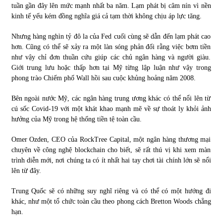
tuần gần đây lên mức mạnh nhất ba năm. Lạm phát bị câm nín vì nền
kinh tế yếu kém đồng nghĩa giá cả tạm thời không chịu áp lực tăng.
Nhưng hàng nghìn tỷ đô la của Fed cuối cùng sẽ dẫn đến lạm phát cao
hơn. Cũng có thể sẽ xảy ra một làn sóng phản đối rằng việc bơm tiền
như vậy chỉ đơn thuần cứu giúp các chủ ngân hàng và người giàu.
Giới trung lưu hoặc thấp hơn tại Mỹ từng lập luận như vậy trong
phong trào Chiếm phố Wall hồi sau cuộc khủng hoảng năm 2008.
Bên ngoài nước Mỹ, các ngân hàng trung ương khác có thể nổi lên từ
cú sốc Covid-19 với một khát khao mạnh mẽ về sự thoát ly khỏi ảnh
hưởng của Mỹ trong hệ thống tiền tệ toàn cầu.
Omer Ozden, CEO của RockTree Capital, một ngân hàng thương mại
chuyên về công nghệ blockchain cho biết, sẽ rất thú vị khi xem màn
trình diễn mới, nơi chúng ta có ít nhất hai tay chơi tài chính lớn sẽ nổi
lên từ đây.
Trung Quốc sẽ có những suy nghĩ riêng và có thể có một hướng đi
khác, như một tổ chức toàn cầu theo phong cách Bretton Woods chẳng
hạn.