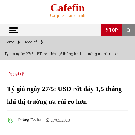
Skip
Cafefin
to
content
Cà phê Tài chính
TOP
Home
Ngoại tệ
TOP
Tỷ giá ngày 27/5: USD rớt đáy 1,5 tháng khi thị trường ưa rủi ro hơn
Top 10 cổ phiếu rẻ nhất TTCK Việt Nam ngày 5/7/2022
05/07/2022
Ngoại tệ
Tỷ giá ngày 27/5: USD rớt đáy 1,5 tháng
Top 10 mặt hàng Việt Nam nhập khẩu nhiều nhất tháng
5/2022
khi thị trường ưa rủi ro hơn
15/06/2022
Top 10 mặt hàng Việt Nam xuất khẩu nhiều nhất tháng
Cường Dollar
27/05/2020
5/2022
07/06/2022