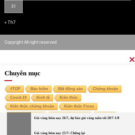
31
« Th7
Copyright All right reserved
Chuyên mục
#TOP
Bảo hiểm
Bất động sản
Chứng khoán
Covid-19
Kinh tế
Kiến thức
Kiến thức chứng khoán
Kiến thức Forex
Kiến thức kinh tế
Kiến thức tài chính
Ngoại tệ
Giá vàng hôm nay 26/7, dự báo giá vàng tuần tới 28/7-1/8
Ngân hàng
Nóng
Tiền điện tử
Tài chính cá nhân
Vàng
Giá vàng hôm nay 25/7: Chững lại