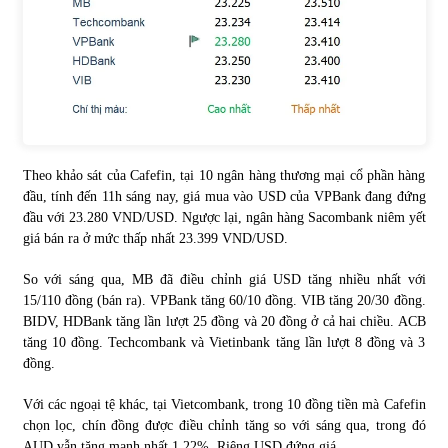
Chứng khoán ngày 30/5/2022: Top 10 cổ phiếu nổi bật
31/05/2022
Phân tích giá tiền điện tử sau ngày thị trường lập kỷ lục
vốn hóa
09/11/2021
Theo khảo sát của Cafefin, tại 10 ngân hàng thương mại cổ phần hàng
đầu, tính đến 11h sáng nay, giá mua vào USD của VPBank đang đứng
đầu với 23.280 VND/USD. Ngược lại, ngân hàng Sacombank niêm yết
Chứng khoán ngày 12/10/2021: Top 10 cổ phiếu nổi bật
giá bán ra ở mức thấp nhất 23.399 VND/USD.
13/10/2021
So với sáng qua, MB đã điều chỉnh giá USD tăng nhiều nhất với
15/110 đồng (bán ra). VPBank tăng 60/10 đồng. VIB tăng 20/30 đồng.
Top 10 xe bán chạy nhất tháng 9/2021
BIDV, HDBank tăng lần lượt 25 đồng và 20 đồng ở cả hai chiều. ACB
13/10/2021
tăng 10 đồng. Techcombank và Vietinbank tăng lần lượt 8 đồng và 3
đồng.
Với các ngoại tệ khác, tại Vietcombank, trong 10 đồng tiền mà Cafefin
chọn lọc, chín đồng được điều chỉnh tăng so với sáng qua, trong đó
AUD vẫn tăng mạnh nhất 1,22%. Riêng USD đứng giá.