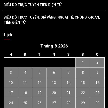
BIỂU ĐỒ TRỰC TUYẾN TIỀN ĐIỆN TỬ
BIỂU ĐỒ TRỰC TUYẾN: GIÁ VÀNG, NGOẠI TỆ, CHỨNG KHOÁN,
TIỀN ĐIỆN TỬ
Lịch
Tháng 8 2026
H
B
T
N
S
B
C
1
2
3
4
5
6
7
8
9
10
11
12
13
14
15
16
17
18
19
20
21
22
23
24
25
26
27
28
29
30