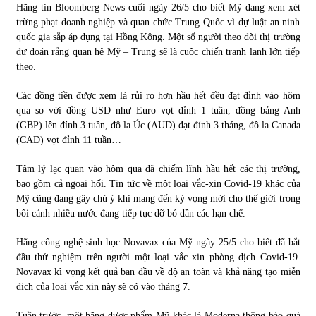
Hãng tin Bloomberg News cuối ngày 26/5 cho biết Mỹ đang xem xét
trừng phạt doanh nghiệp và quan chức Trung Quốc vì dự luật an ninh
quốc gia sắp áp dụng tại Hồng Kông. Một số người theo dõi thị trường
dự đoán rằng quan hệ Mỹ – Trung sẽ là cuộc chiến tranh lạnh lớn tiếp
theo.
Các đồng tiền được xem là rủi ro hơn hầu hết đều đạt đỉnh vào hôm
qua so với đồng USD như Euro vọt đỉnh 1 tuần, đồng bảng Anh
(GBP) lên đỉnh 3 tuần, đô la Úc (AUD) đạt đỉnh 3 tháng, đô la Canada
(CAD) vọt đỉnh 11 tuần…
Tâm lý lạc quan vào hôm qua đã chiếm lĩnh hầu hết các thị trường,
bao gồm cả ngoại hối. Tin tức về một loại vắc-xin Covid-19 khác của
Mỹ cũng đang gây chú ý khi mang đến kỳ vọng mới cho thế giới trong
bối cảnh nhiều nước đang tiếp tục dỡ bỏ dần các hạn chế.
Hãng công nghệ sinh học Novavax của Mỹ ngày 25/5 cho biết đã bắt
đầu thử nghiệm trên người một loại vắc xin phòng dịch Covid-19.
Novavax kì vọng kết quả ban đầu về độ an toàn và khả năng tạo miễn
dịch của loại vắc xin này sẽ có vào tháng 7.
Tuần trước, một hãng dược phẩm Mỹ khác là Moderna thông báo quá