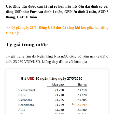
Các đồng tiền được xem là rủi ro hơn hầu hết đều đạt đỉnh so với
Tự doanh ngày 3.6.2022: CTCK mua ròng 28,7 tỷ đồng
đồng USD như Euro vọt đỉnh 1 tuần, GBP lên đỉnh 3 tuần, AUD 3
06/06/2022
tháng, CAD 11 tuần…
>> Tỷ giá ngày 26/5: Đồng USD đứt đà tăng khi kẹt giữa hai dòng
Top 10 tỷ phú giàu nhất thế giới – Bảng xếp hạng 2022
xung đột
31/05/2022
Tỷ giá trong nước
Bất ổn từ các cuộc đấu giá đất ở Thanh Hoá
Tỷ giá trung tâm do Ngân hàng Nhà nước công bố hôm nay (27/5) ở
31/05/2022
mức 23.260 VND/USD, không thay đổi so với hôm qua.
Tiền gửi vào ngân hàng tiếp tục tăng mạnh
31/05/2022
S&P Ratings cập nhật xếp hạng tín nhiệm của
Vietcombank và Eximbank
31/05/2022