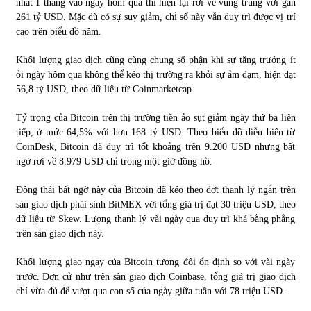
nhất 1 tháng vào ngày hôm qua thì hiện lại rơi về vùng trũng với gần
261 tỷ USD. Mặc dù có sự suy giảm, chỉ số này vẫn duy trì được vị trí
cao trên biểu đồ năm.
Chứng khoán ngày 30/5/2022: Top 10 cổ phiếu nổi bật
31/05/2022
Khối lượng giao dịch cũng cùng chung số phận khi sự tăng trưởng ít
ỏi ngày hôm qua không thể kéo thị trường ra khỏi sự ảm đạm, hiện đạt
56,8 tỷ USD, theo dữ liệu từ Coinmarketcap.
Phân tích giá tiền điện tử sau ngày thị trường lập kỷ lục
vốn hóa
Tỷ trọng của Bitcoin trên thị trường tiền ảo sụt giảm ngày thứ ba liên
09/11/2021
tiếp, ở mức 64,5% với hơn 168 tỷ USD. Theo biểu đồ diễn biến từ
CoinDesk, Bitcoin đã duy trì tốt khoảng trên 9.200 USD nhưng bất
Chứng khoán ngày 12/10/2021: Top 10 cổ phiếu nổi bật
ngờ rơi về 8.979 USD chỉ trong một giờ đồng hồ.
13/10/2021
Động thái bất ngờ này của Bitcoin đã kéo theo đợt thanh lý ngắn trên
sàn giao dịch phái sinh BitMEX với tổng giá trị đạt 30 triệu USD, theo
dữ liệu từ Skew. Lượng thanh lý vài ngày qua duy trì khá bằng phẳng
Top 10 xe bán chạy nhất tháng 9/2021
trên sàn giao dịch này.
13/10/2021
Khối lượng giao ngay của Bitcoin tương đối ổn định so với vài ngày
trước. Đơn cử như trên sàn giao dịch Coinbase, tổng giá trị giao dịch
chỉ vừa đủ để vượt qua con số của ngày giữa tuần với 78 triệu USD.