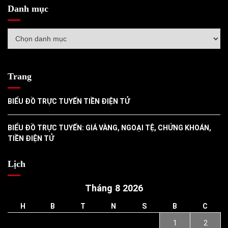
Danh mục
Danh
mục
Trang
BIỂU ĐỒ TRỰC TUYẾN TIỀN ĐIỆN TỬ
BIỂU ĐỒ TRỰC TUYẾN: GIÁ VÀNG, NGOẠI TỆ, CHỨNG KHOÁN,
TIỀN ĐIỆN TỬ
Lịch
Tháng 8 2026
H
B
T
N
S
B
C
1
2