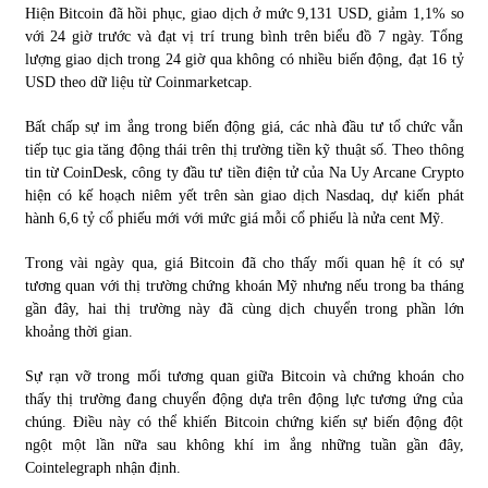
Hiện Bitcoin đã hồi phục, giao dịch ở mức 9,131 USD, giảm 1,1% so
với 24 giờ trước và đạt vị trí trung bình trên biểu đồ 7 ngày. Tổng
lượng giao dịch trong 24 giờ qua không có nhiều biến động, đạt 16 tỷ
USD theo dữ liệu từ Coinmarketcap.
Bất chấp sự im ắng trong biến động giá, các nhà đầu tư tổ chức vẫn
tiếp tục gia tăng động thái trên thị trường tiền kỹ thuật số. Theo thông
tin từ CoinDesk, công ty đầu tư tiền điện tử của Na Uy Arcane Crypto
hiện có kế hoạch niêm yết trên sàn giao dịch Nasdaq, dự kiến phát
hành 6,6 tỷ cổ phiếu mới với mức giá mỗi cổ phiếu là nửa cent Mỹ.
Trong vài ngày qua, giá Bitcoin đã cho thấy mối quan hệ ít có sự
tương quan với thị trường chứng khoán Mỹ nhưng nếu trong ba tháng
gần đây, hai thị trường này đã cùng dịch chuyển trong phần lớn
khoảng thời gian.
Sự rạn vỡ trong mối tương quan giữa Bitcoin và chứng khoán cho
thấy thị trường đang chuyển động dựa trên động lực tương ứng của
chúng. Điều này có thể khiến Bitcoin chứng kiến sự biến động đột
ngột một lần nữa sau không khí im ắng những tuần gần đây,
Cointelegraph nhận định.