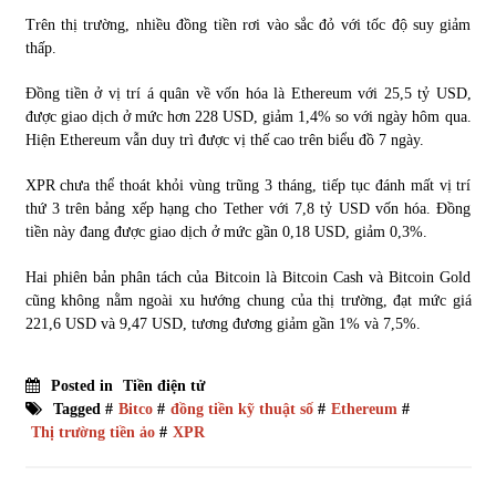
Trên thị trường, nhiều đồng tiền rơi vào sắc đỏ với tốc độ suy giảm
thấp.
Đồng tiền ở vị trí á quân về vốn hóa là Ethereum với 25,5 tỷ USD,
được giao dịch ở mức hơn 228 USD, giảm 1,4% so với ngày hôm qua.
Hiện Ethereum vẫn duy trì được vị thế cao trên biểu đồ 7 ngày.
XPR chưa thể thoát khỏi vùng trũng 3 tháng, tiếp tục đánh mất vị trí
thứ 3 trên bảng xếp hạng cho Tether với 7,8 tỷ USD vốn hóa. Đồng
tiền này đang được giao dịch ở mức gần 0,18 USD, giảm 0,3%.
Hai phiên bản phân tách của Bitcoin là Bitcoin Cash và Bitcoin Gold
cũng không nằm ngoài xu hướng chung của thị trường, đạt mức giá
221,6 USD và 9,47 USD, tương đương giảm gần 1% và 7,5%.
Posted in
Tiền điện tử
Tagged #
Bitco
#
đồng tiền kỹ thuật số
#
Ethereum
#
Thị trường tiền ảo
#
XPR