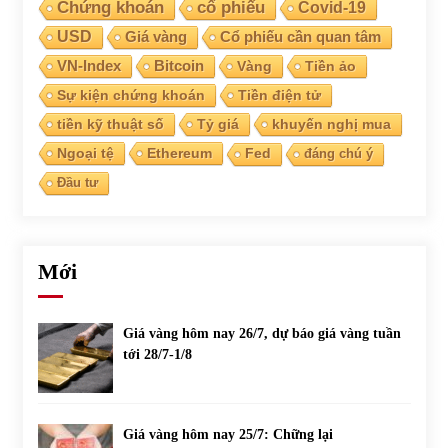
Chứng khoán
cổ phiếu
Covid-19
USD
Giá vàng
Cổ phiếu cần quan tâm
VN-Index
Bitcoin
Vàng
Tiền ảo
Sự kiện chứng khoán
Tiền điện tử
tiền kỹ thuật số
Tỷ giá
khuyến nghị mua
Ngoại tệ
Ethereum
Fed
đáng chú ý
Đầu tư
Mới
Giá vàng hôm nay 26/7, dự báo giá vàng tuần
tới 28/7-1/8
Giá vàng hôm nay 25/7: Chững lại