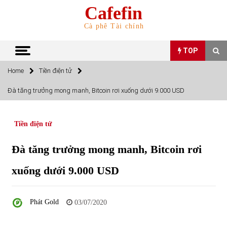
Skip
Cafefin
to
content
Cà phê Tài chính
TOP
Home
Tiền điện tử
TOP
Đà tăng trưởng mong manh, Bitcoin rơi xuống dưới 9.000 USD
Top 10 cổ phiếu rẻ nhất TTCK Việt Nam ngày 5/7/2022
05/07/2022
Tiền điện tử
Đà tăng trưởng mong manh, Bitcoin rơi
Top 10 mặt hàng Việt Nam nhập khẩu nhiều nhất tháng
5/2022
xuống dưới 9.000 USD
15/06/2022
Top 10 mặt hàng Việt Nam xuất khẩu nhiều nhất tháng
Phát Gold
03/07/2020
5/2022
07/06/2022