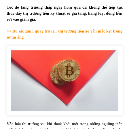
Tốc độ tăng trưởng thấp ngày hôm qua đã không thể tiếp tục
Tự doanh ngày 3.6.2022: CTCK mua ròng 28,7 tỷ đồng
thúc đẩy thị trường tiền kỹ thuật số gia tăng, hàng loạt đồng tiền
06/06/2022
rơi vào giảm giá.
>> Dù sắc xanh quay trở lại, thị trường tiền ảo vẫn mắc kẹt trong
Top 10 tỷ phú giàu nhất thế giới – Bảng xếp hạng 2022
sự im ắng
31/05/2022
Bất ổn từ các cuộc đấu giá đất ở Thanh Hoá
31/05/2022
Tiền gửi vào ngân hàng tiếp tục tăng mạnh
31/05/2022
S&P Ratings cập nhật xếp hạng tín nhiệm của
Vietcombank và Eximbank
Vốn hóa thị trường sau khi thoát khỏi một trong những ngưỡng thấp
31/05/2022