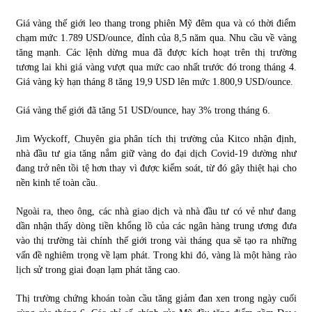
Giá vàng thế giới leo thang trong phiên Mỹ đêm qua và có thời điểm
Chứng khoán ngày 30/5/2022: Top 10 cổ phiếu nổi bật
chạm mức 1.789 USD/ounce, đỉnh của 8,5 năm qua. Nhu cầu về vàng
31/05/2022
tăng mạnh. Các lệnh dừng mua đã được kích hoạt trên thị trường
tương lai khi giá vàng vượt qua mức cao nhất trước đó trong tháng 4.
Giá vàng kỳ hạn tháng 8 tăng 19,9 USD lên mức 1.800,9 USD/ounce.
Phân tích giá tiền điện tử sau ngày thị trường lập kỷ lục
vốn hóa
Giá vàng thế giới đã tăng 51 USD/ounce, hay 3% trong tháng 6.
09/11/2021
Jim Wyckoff, Chuyên gia phân tích thị trường của Kitco nhận định,
nhà đầu tư gia tăng nắm giữ vàng do đại dịch Covid-19 dường như
Chứng khoán ngày 12/10/2021: Top 10 cổ phiếu nổi bật
đang trở nên tồi tệ hơn thay vì được kiểm soát, từ đó gây thiệt hại cho
13/10/2021
nền kinh tế toàn cầu.
Ngoài ra, theo ông, các nhà giao dịch và nhà đầu tư có vẻ như đang
Top 10 xe bán chạy nhất tháng 9/2021
dần nhận thấy dòng tiền khổng lồ của các ngân hàng trung ương đưa
13/10/2021
vào thị trường tài chính thế giới trong vài tháng qua sẽ tạo ra những
vấn đề nghiêm trọng về lạm phát. Trong khi đó, vàng là một hàng rào
lịch sử trong giai đoạn lạm phát tăng cao.
Thị trường chứng khoán toàn cầu tăng giảm đan xen trong ngày cuối