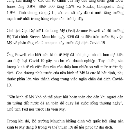
cùng của tháng 6. Các chỉ số chính của Mỹ đều tăng điểm gồm Dow
Jones tăng 0,9%; S&P 500 tăng 1,5% và Nasdaq Composite tăng
1,9%. Tính chung cả quý II, các chỉ số này đã có mức tăng trưởng
mạnh mẽ nhất trong hàng chục năm trở lại đây.
Chủ tịch Cục Dự trữ Liên bang Mỹ (Fed) Jerome Powell và Bộ trưởng
Bộ Tài chính Steven Mnuchin ngày 30/6 đã ra điều trần trước Hạ viện
Mỹ về phản ứng của 2 cơ quan này trước đại dịch Covid-19.
Ông Powell cho biết nền kinh tế Mỹ đã hồi phục nhanh hơn dự kiến
sau thiệt hại Covid-19 gây ra cho các doanh nghiệp. Tuy nhiên, sản
lượng kinh tế và việc làm vẫn còn thấp hơn nhiều so với mức trước đại
dịch. Con đường phía trước của nền kinh tế Mỹ là cực kì bất định, phụ
thuộc phần lớn vào thành công trong việc ngăn chặn đại dịch Covid-
19.
“Nền kinh tế Mỹ khó có thể phục hồi hoàn toàn cho đến khi người dân
tin tưởng đất nước đã an toàn để quay lại cuộc sống thường ngày”,
Chủ tịch Fed nói trước Hạ viện Mỹ.
Trong khi đó, Bộ trưởng Mnuchin khẳng định với quốc hội rằng nền
kinh tế Mỹ đang ở trong vị thế thuận lợi để hồi phục từ đại dịch.