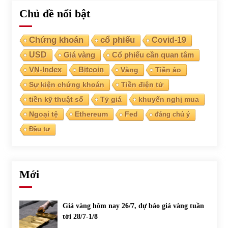
Chủ đề nổi bật
Chứng khoán
cổ phiếu
Covid-19
USD
Giá vàng
Cổ phiếu cần quan tâm
VN-Index
Bitcoin
Vàng
Tiền ảo
Sự kiện chứng khoán
Tiền điện tử
tiền kỹ thuật số
Tỷ giá
khuyến nghị mua
Ngoại tệ
Ethereum
Fed
đáng chú ý
Đầu tư
Mới
Giá vàng hôm nay 26/7, dự báo giá vàng tuần
tới 28/7-1/8