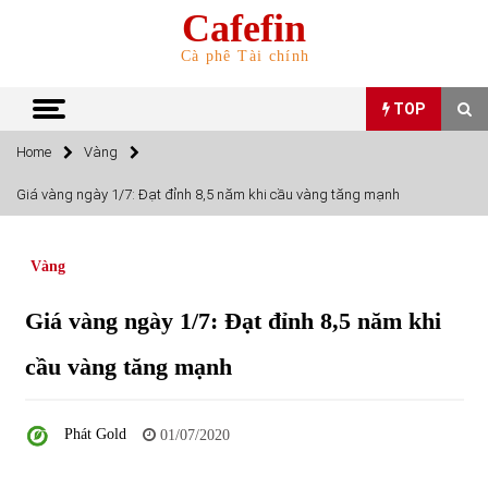
Skip
Cafefin
to
content
Cà phê Tài chính
TOP
Home
Vàng
TOP
Giá vàng ngày 1/7: Đạt đỉnh 8,5 năm khi cầu vàng tăng mạnh
Top 10 cổ phiếu rẻ nhất TTCK Việt Nam ngày 5/7/2022
05/07/2022
Vàng
Giá vàng ngày 1/7: Đạt đỉnh 8,5 năm khi
Top 10 mặt hàng Việt Nam nhập khẩu nhiều nhất tháng
5/2022
cầu vàng tăng mạnh
15/06/2022
Top 10 mặt hàng Việt Nam xuất khẩu nhiều nhất tháng
Phát Gold
01/07/2020
5/2022
07/06/2022