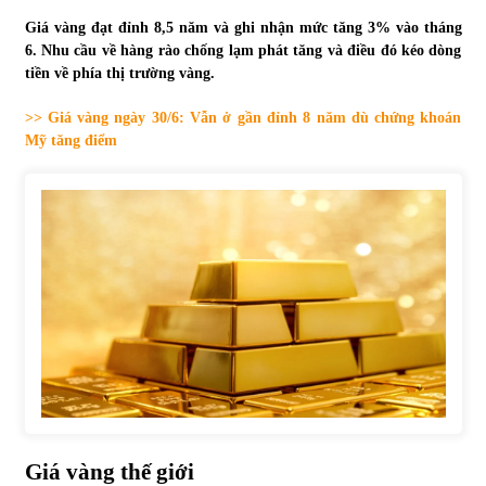
Giá vàng đạt đỉnh 8,5 năm và ghi nhận mức tăng 3% vào tháng
Tự doanh ngày 3.6.2022: CTCK mua ròng 28,7 tỷ đồng
6. Nhu cầu về hàng rào chống lạm phát tăng và điều đó kéo dòng
06/06/2022
tiền về phía thị trường vàng.
>> Giá vàng ngày 30/6: Vẫn ở gần đỉnh 8 năm dù chứng khoán
Top 10 tỷ phú giàu nhất thế giới – Bảng xếp hạng 2022
Mỹ tăng điểm
31/05/2022
Bất ổn từ các cuộc đấu giá đất ở Thanh Hoá
31/05/2022
Tiền gửi vào ngân hàng tiếp tục tăng mạnh
31/05/2022
S&P Ratings cập nhật xếp hạng tín nhiệm của
Vietcombank và Eximbank
Giá vàng thế giới
31/05/2022