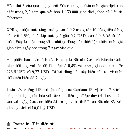
Hôm thứ 3 vừa qua, mạng lưới Ethereum ghi nhận mức giao dịch cao
nhất trong 2,5 năm qua với hơn 1.150.000 giao dịch, theo dữ liệu từ
Etherscan.
XPR ghi nhận mức tăng trưởng cao thứ 2 trong tốp 10 đồng tiền đứng
đầu với 1,8%, thiết lập mức giá gần 0,2 USD, cao thứ 3 kể từ đầu
tuần. Đây là một trong số ít những đồng tiền thiết lập nhiều mức giá
giao dịch ngày cao trong 7 ngày vừa qua.
Hai phiên bản phân tách của Bitcoin là Bitcoin Cash và Bitcoin Gold
phục hồi nhẹ với tốc độ lần lượt là 0,4% và 0,3%, giao dịch ở mức
223,6 USD và 9,37 USD. Cả hai đồng tiền này hiện đều rơi về mức
thấp trên biểu đồ 7 ngày.
Tuần này chứng kiến cú lộn dòng của Cardano lên vị trí thứ 6 trên
bảng xếp hạng vốn hóa với sắc xanh liên tục được duy trì. Tuy nhiên,
sau vài ngày, Cardano hiện đã trở lại vị trí thứ 7 sau Bitcoin SV với
khoảng cách chỉ 0,01 tỷ USD.
Posted in
Tiền điện tử