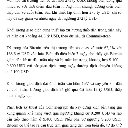
Vốn hóa thị trường tiền ảo đạt hơn 271 tỷ USD, không biến động quá
nhiều so với thời điểm đầu tuần nhưng nhìn chung, đường diễn biến
thấp dần về cuỗi tuần. Sau khi thiết lập đỉnh hơn 275 tỷ USD, chỉ số
Chứng khoán ngày 30/5/2022: Top 10 cổ phiếu nổi bật
này đã suy giảm và nhiều ngày đạt ngưỡng 272 tỷ USD.
31/05/2022
Khối lượng giao dịch cũng thiết lập xu hướng thấp dần trong tuần này
và hiện đạt khoảng 44,5 tỷ USD, theo dữ liệu từ Coinmarketcap.
Phân tích giá tiền điện tử sau ngày thị trường lập kỷ lục
vốn hóa
Tỷ trọng của Bitcoin trên thị trường tiền ảo quay về mức 62,2% với
09/11/2021
168,6 tỷ USD vốn hóa. Biểu đồ diễn biến 7 ngày cho thấy giá Bitcoin
giảm dần kể từ đầu tuần này và bị mắc kẹt trong khoảng hẹp 9.100 –
Chứng khoán ngày 12/10/2021: Top 10 cổ phiếu nổi bật
9.300 USD với các giao dịch trong ngày thường dịch chuyển không
13/10/2021
quá 100 USD.
Khối lượng giao dịch đạt đỉnh tuần vào hôm 15/7 và suy yếu khi dần
về cuối tuần. Lượng giao dịch 24 giờ qua đạt hơn 12 tỷ USD, thấp
Top 10 xe bán chạy nhất tháng 9/2021
nhất 7 ngày qua.
13/10/2021
Phân tích kỹ thuật của Cointelegraph đã xây dựng kịch bản tăng giá
xung quanh khả năng vượt qua ngưỡng kháng cự 9.200 USD và rào
cản tiếp theo nằm ở 9.400 USD. Nếu phá vỡ ngưỡng 9.200 USD,
Bitcoin có thể tạo ra cấu trúc tam giác tăng dần trên biểu đồ, từ đó thử