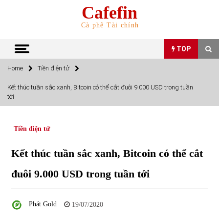
Skip
Cafefin
to
content
Cà phê Tài chính
TOP
Home
Tiền điện tử
TOP
Kết thúc tuần sắc xanh, Bitcoin có thể cắt đuôi 9.000 USD trong tuần
tới
Top 10 cổ phiếu rẻ nhất TTCK Việt Nam ngày 5/7/2022
05/07/2022
Tiền điện tử
Top 10 mặt hàng Việt Nam nhập khẩu nhiều nhất tháng
Kết thúc tuần sắc xanh, Bitcoin có thể cắt
5/2022
15/06/2022
đuôi 9.000 USD trong tuần tới
Top 10 mặt hàng Việt Nam xuất khẩu nhiều nhất tháng
5/2022
Phát Gold
19/07/2020
07/06/2022