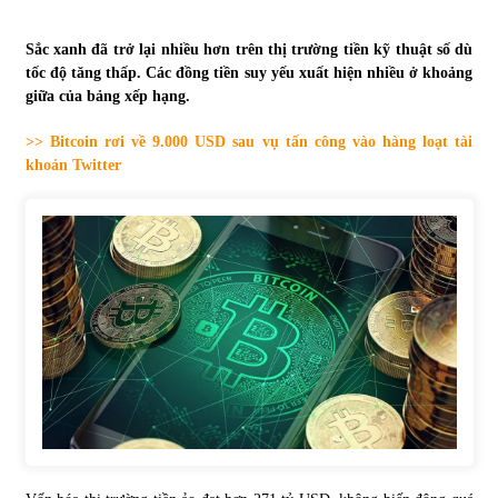
Tự doanh ngày 3.6.2022: CTCK mua ròng 28,7 tỷ đồng
Sắc xanh đã trở lại nhiều hơn trên thị trường tiền kỹ thuật số dù
06/06/2022
tốc độ tăng thấp. Các đồng tiền suy yếu xuất hiện nhiều ở khoảng
giữa của bảng xếp hạng.
>> Bitcoin rơi về 9.000 USD sau vụ tấn công vào hàng loạt tài
Top 10 tỷ phú giàu nhất thế giới – Bảng xếp hạng 2022
khoản Twitter
31/05/2022
Bất ổn từ các cuộc đấu giá đất ở Thanh Hoá
31/05/2022
Tiền gửi vào ngân hàng tiếp tục tăng mạnh
31/05/2022
S&P Ratings cập nhật xếp hạng tín nhiệm của
Vietcombank và Eximbank
31/05/2022