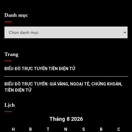
Danh mục
Danh
mục
Trang
BIỂU ĐỒ TRỰC TUYẾN TIỀN ĐIỆN TỬ
BIỂU ĐỒ TRỰC TUYẾN: GIÁ VÀNG, NGOẠI TỆ, CHỨNG KHOÁN,
TIỀN ĐIỆN TỬ
Lịch
Tháng 8 2026
H
B
T
N
S
B
C