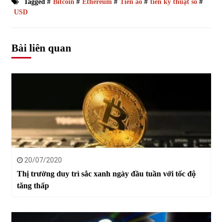
Tagged #
Bitcoin
#
Ethereum
#
Tiền ảo
#
tiền kỹ thuật số
#
USD
Bài liên quan
20/07/2020
Thị trường duy trì sắc xanh ngày đầu tuần với tốc độ
tăng thấp