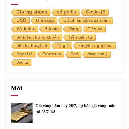
Chứng khoán
cổ phiếu
Covid-19
USD
Giá vàng
Cổ phiếu cần quan tâm
VN-Index
Bitcoin
Vàng
Tiền ảo
Sự kiện chứng khoán
Tiền điện tử
tiền kỹ thuật số
Tỷ giá
khuyến nghị mua
Ngoại tệ
Ethereum
Fed
đáng chú ý
Đầu tư
Mới
Giá vàng hôm nay 26/7, dự báo giá vàng tuần
tới 28/7-1/8