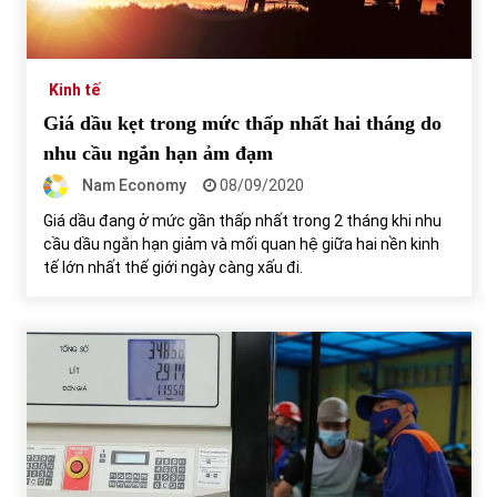
Tự doanh ngày 3.6.2022: CTCK mua ròng 28,7 tỷ đồng
06/06/2022
Kinh tế
Giá dầu kẹt trong mức thấp nhất hai tháng do
Top 10 tỷ phú giàu nhất thế giới – Bảng xếp hạng 2022
nhu cầu ngắn hạn ảm đạm
31/05/2022
Nam Economy
08/09/2020
Giá dầu đang ở mức gần thấp nhất trong 2 tháng khi nhu
cầu dầu ngắn hạn giảm và mối quan hệ giữa hai nền kinh
Bất ổn từ các cuộc đấu giá đất ở Thanh Hoá
tế lớn nhất thế giới ngày càng xấu đi.
31/05/2022
Tiền gửi vào ngân hàng tiếp tục tăng mạnh
31/05/2022
S&P Ratings cập nhật xếp hạng tín nhiệm của
Vietcombank và Eximbank
31/05/2022