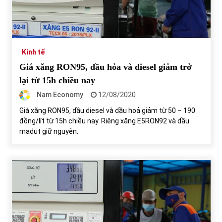
Chứng khoán ngày 30/5/2022: Top 10 cổ phiếu nổi bật
31/05/2022
Kinh tế
Giá xăng RON95, dầu hỏa và diesel giảm trở
Phân tích giá tiền điện tử sau ngày thị trường lập kỷ lục
vốn hóa
lại từ 15h chiều nay
09/11/2021
Nam Economy
12/08/2020
Giá xăng RON95, dầu diesel và dầu hoả giảm từ 50 – 190
Chứng khoán ngày 12/10/2021: Top 10 cổ phiếu nổi bật
đồng/lít từ 15h chiều nay. Riêng xăng E5RON92 và dầu
13/10/2021
madut giữ nguyên.
Top 10 xe bán chạy nhất tháng 9/2021
13/10/2021