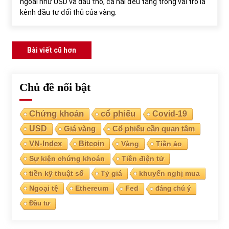
ngoài như USD và dầu thô, cả hai đều tăng trong vai trò là
kênh đầu tư đối thủ của vàng.
Điều
Bài viết cũ hơn
hướng
bài
Chủ đề nổi bật
viết
Chứng khoán
cổ phiếu
Covid-19
USD
Giá vàng
Cổ phiếu cần quan tâm
VN-Index
Bitcoin
Vàng
Tiền ảo
Sự kiện chứng khoán
Tiền điện tử
tiền kỹ thuật số
Tỷ giá
khuyến nghị mua
Ngoại tệ
Ethereum
Fed
đáng chú ý
Đầu tư