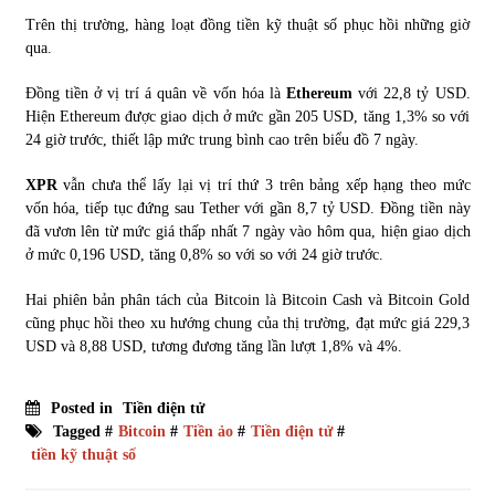
Trên thị trường, hàng loạt đồng tiền kỹ thuật số phục hồi những giờ
qua.
Đồng tiền ở vị trí á quân về vốn hóa là
Ethereum
với 22,8 tỷ USD.
Hiện Ethereum được giao dịch ở mức gần 205 USD, tăng 1,3% so với
24 giờ trước, thiết lập mức trung bình cao trên biểu đồ 7 ngày.
XPR
vẫn chưa thể lấy lại vị trí thứ 3 trên bảng xếp hạng theo mức
vốn hóa, tiếp tục đứng sau Tether với gần 8,7 tỷ USD. Đồng tiền này
đã vươn lên từ mức giá thấp nhất 7 ngày vào hôm qua, hiện giao dịch
ở mức 0,196 USD, tăng 0,8% so với so với 24 giờ trước.
Hai phiên bản phân tách của Bitcoin là Bitcoin Cash và Bitcoin Gold
cũng phục hồi theo xu hướng chung của thị trường, đạt mức giá 229,3
USD và 8,88 USD, tương đương tăng lần lượt 1,8% và 4%.
Posted in
Tiền điện tử
Tagged #
Bitcoin
#
Tiền ảo
#
Tiền điện tử
#
tiền kỹ thuật số