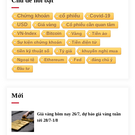
Chủ đề nổi bật
Chứng khoán
cổ phiếu
Covid-19
USD
Giá vàng
Cổ phiếu cần quan tâm
VN-Index
Bitcoin
Vàng
Tiền ảo
Sự kiện chứng khoán
Tiền điện tử
tiền kỹ thuật số
Tỷ giá
khuyến nghị mua
Ngoại tệ
Ethereum
Fed
đáng chú ý
Đầu tư
Mới
Giá vàng hôm nay 26/7, dự báo giá vàng tuần
tới 28/7-1/8