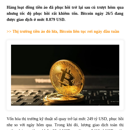
Hàng loạt đồng tiền ảo đã phục hồi trở lại sau cú trượt hôm qua
Tự doanh ngày 3.6.2022: CTCK mua ròng 28,7 tỷ đồng
nhưng tốc độ phục hồi rất khiêm tốn. Bitcoin ngày 26/5 đang
06/06/2022
được giao dịch ở mức 8.879 USD.
>> Thị trường tiền ảo đỏ lửa, Bitcoin liên tục rơi ngày đầu tuần
Top 10 tỷ phú giàu nhất thế giới – Bảng xếp hạng 2022
31/05/2022
Bất ổn từ các cuộc đấu giá đất ở Thanh Hoá
31/05/2022
Tiền gửi vào ngân hàng tiếp tục tăng mạnh
31/05/2022
S&P Ratings cập nhật xếp hạng tín nhiệm của
Vốn hóa thị trường kỹ thuật số quay trở lại mức 249 tỷ USD, phục hồi
Vietcombank và Eximbank
nhẹ so với ngày hôm qua. Trong khi đó, lượng giao dịch toàn thị
31/05/2022