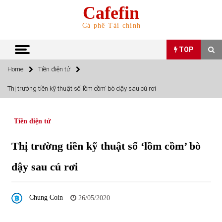
Skip
Cafefin
to
content
Cà phê Tài chính
TOP
Home
Tiền điện tử
TOP
Thị trường tiền kỹ thuật số ‘lồm cồm’ bò dậy sau cú rơi
Top 10 cổ phiếu rẻ nhất TTCK Việt Nam ngày 5/7/2022
05/07/2022
Tiền điện tử
Thị trường tiền kỹ thuật số ‘lồm cồm’ bò
Top 10 mặt hàng Việt Nam nhập khẩu nhiều nhất tháng
5/2022
dậy sau cú rơi
15/06/2022
Top 10 mặt hàng Việt Nam xuất khẩu nhiều nhất tháng
Chung Coin
26/05/2020
5/2022
07/06/2022