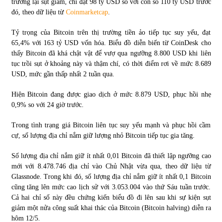
trường lại sụt giảm, chỉ đạt 98 tỷ USD so với con số 110 tỷ USD trước
đó, theo dữ liệu từ
Coinmarketcap
.
Chứng khoán ngày 30/5/2022: Top 10 cổ phiếu nổi bật
Tỷ trọng của Bitcoin trên thị trường tiền ảo tiếp tục suy yếu, đạt
31/05/2022
65,4% với 163 tỷ USD vốn hóa. Biểu đồ diễn biến từ CoinDesk cho
thấy Bitcoin đã khá chật vật để vượ qua ngưỡng 8.800 USD khi liên
tục trồi sụt ở khoảng này và thậm chí, có thời điểm rơi về mức 8.689
Phân tích giá tiền điện tử sau ngày thị trường lập kỷ lục
USD, mức gần thấp nhất 2 tuần qua.
vốn hóa
09/11/2021
Hiện Bitcoin đang được giao dịch ở mức 8.879 USD, phục hồi nhẹ
0,9% so với 24 giờ trước.
Chứng khoán ngày 12/10/2021: Top 10 cổ phiếu nổi bật
13/10/2021
Trong tình trạng giá Bitcoin liên tục suy yếu mạnh và phục hồi cầm
cự, số lượng địa chỉ nắm giữ lượng nhỏ Bitcoin tiếp tục gia tăng.
Số lượng địa chỉ nắm giữ ít nhất 0,01 Bitcoin đã thiết lập ngưỡng cao
Top 10 xe bán chạy nhất tháng 9/2021
mới với 8.478.746 địa chỉ vào Chủ Nhật vừa qua, theo dữ liệu từ
13/10/2021
Glassnode. Trong khi đó, số lượng địa chỉ nắm giữ ít nhất 0,1 Bitcoin
cũng tăng lên mức cao lịch sử với 3.053.004 vào thứ Sáu tuần trước.
Cả hai chỉ số này đều chứng kiến biểu đồ đi lên sau khi sự kiện sụt
giảm một nửa công suất khai thác của Bitcoin (Bitcoin halving) diễn ra
hôm 12/5.