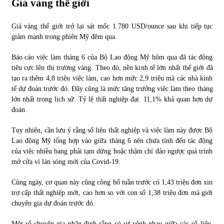
Giá vàng thế giới
Chứng khoán ngày 30/5/2022: Top 10 cổ phiếu nổi bật
Giá vàng thế giới trở lại sát mốc 1.780 USD/ounce sau khi tiếp tục
31/05/2022
giảm mạnh trong phiên Mỹ đêm qua.
Báo cáo việc làm tháng 6 của Bộ Lao động Mỹ hôm qua đã tác động
tiêu cực lên thị trường vàng. Theo đó, nền kinh tế lớn nhất thế giới đã
Phân tích giá tiền điện tử sau ngày thị trường lập kỷ lục
vốn hóa
tạo ra thêm 4,8 triệu việc làm, cao hơn mức 2,9 triệu mà các nhà kinh
09/11/2021
tế dự đoán trước đó. Đây cũng là mức tăng trưởng việc làm theo tháng
lớn nhất trong lịch sử. Tỷ lệ thất nghiệp đạt 11,1% khả quan hơn dự
đoán.
Chứng khoán ngày 12/10/2021: Top 10 cổ phiếu nổi bật
13/10/2021
Tuy nhiên, cần lưu ý rằng số liệu thất nghiệp và việc làm này được Bộ
Lao động Mỹ tổng hợp vào giữa tháng 6 nên chưa tính đến tác động
của việc nhiều bang phải tạm dừng hoặc thậm chí đảo ngược quá trình
Top 10 xe bán chạy nhất tháng 9/2021
mở cửa vì làn sóng mới của Covid-19.
13/10/2021
Cùng ngày, cơ quan này cũng công bố tuần trước có 1,43 triệu đơn xin
trợ cấp thất nghiệp mới, cao hơn so với con số 1,38 triệu đơn mà giới
chuyên gia dự đoán trước đó.
Một số chuyên gia nhận định rằng có sự vênh nhau giữa các số liệu.