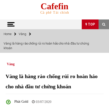
Skip
Cafefin
to
content
Cà phê Tài chính
TOP
Home
Vàng
TOP
Vàng là hàng rào chống rủi ro hoàn hảo cho nhà đầu tư chứng
khoán
Top 10 cổ phiếu rẻ nhất TTCK Việt Nam ngày 5/7/2022
05/07/2022
Vàng
Top 10 mặt hàng Việt Nam nhập khẩu nhiều nhất tháng
Vàng là hàng rào chống rủi ro hoàn hảo
5/2022
15/06/2022
cho nhà đầu tư chứng khoán
Top 10 mặt hàng Việt Nam xuất khẩu nhiều nhất tháng
5/2022
Phát Gold
03/07/2020
07/06/2022