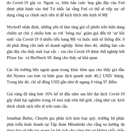
do Covid-19 gây ra. Ngoài ra, biên bản cuộc họp gần đây của Fed
được phát hành vào thứ Tư nhắc lại rằng Fed có thể sẽ tiếp tục sử
dụng công cụ chính sách tiền tệ để kích thích nền kinh tế Mỹ.
Wyckoff nhận định, những yếu tố làm tăng giá cổ phiếu trên hiện đang
chiếm sự chú ý nhiều hơn so với ‘bóng ma’ giảm giá đến từ ‘sự hồi
sinh’ của Covid-19 ở nhiều tiểu bang Mỹ và buộc một số thống đốc ở
đó phải đóng cửa một số doanh nghiệp. Kèm theo đó, những báo cáo
gần đây cho thấy một loại vắc – xin cho Covid-19 được thử nghiệp bởi
Pfizer Inc. và BioNtech SE đang cho thấy sự khả quan.
Các thị trường bên ngoài quan trọng khác hôm qua cho thấy giá dầu
thô Nymex cao hơn và hiện giao dịch quanh mức 40,2 USD/ thùng.
Trong khi đó, chỉ số đồng USD gần như đi ngang ở vùng 97 điểm.
Giá vàng đã tăng hơn 16% kể từ đầu năm sau khi đại dịch Covid-19
gây thiệt hại nghiêm trọng về mọi mặt trên thế giới, cũng như các kích
thích chính sách tiền tệ trên toàn cầu.
Jonathan Butler, Chuyên gia phân tích kim loại quý, trưởng bộ phận
phát triển kinh doanh tại Tập đoàn Mitsubishi cho rằng xu hướng đa
dạng hóa sẽ tiếp tục mang lại lợi tích cho vàng khi sự không chắc chắn