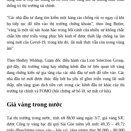
thống trị thị trường tài chính.
“Các nhà đầu tư đang tìm kiếm một hàng rào chống rủi ro ngay cả khi
họ tiếp tục đổ tiền vào thị trường chứng khoán”, theo ông Butler,
“vàng là một tài sản hoàn hảo trong bối cảnh của nhiều sự không chắc
chắn lớn như triển vọng phục hồi kinh tế được thiết lập chống lại làn
sóng mới của Covid-19, trong khi đó, lãi suất thực vẫn còn trong vùng
âm”.
Theo Hedley Widdup, Giám đốc điều hành của Lion Selection Group,
giờ đây, thị trường vàng hay những kênh đầu tư liên quan tới vàng
đang chứng kiến sự gia tăng của các nhà đầu tư mới đổ tiền vào. Các
nhà đầu tư mới được thúc đẩy bởi ba yếu tố gồm triển vọng lãi suất
thấp, nền tảng giao dịch tiêu cực trong các kênh đầu tư khác của thị
trường tài chính và FOMO (hội chứng sỡ bỏ lỡ, sợ mất cơ hội).
Giá vàng trong nước
Tại thị trường trong nước, tính tới 8h30 sáng ngày 3/7, giá vàng SJC
được Công ty vàng bạc đá quý Sài Gòn niêm yết mức 49,35 – 49,72
triệu đồng/lượng (mua vào – bán ra), tăng tương ứng 90.000 – 80.000