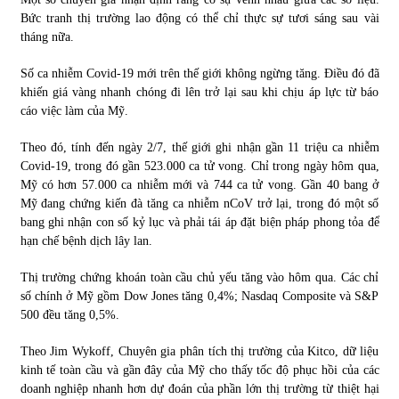
Bức tranh thị trường lao động có thể chỉ thực sự tươi sáng sau vài
tháng nữa.
Số ca nhiễm Covid-19 mới trên thế giới không ngừng tăng. Điều đó đã
khiến giá vàng nhanh chóng đi lên trở lại sau khi chịu áp lực từ báo
cáo việc làm của Mỹ.
Theo đó, tính đến ngày 2/7, thế giới ghi nhận gần 11 triệu ca nhiễm
Covid-19, trong đó gần 523.000 ca tử vong. Chỉ trong ngày hôm qua,
Mỹ có hơn 57.000 ca nhiễm mới và 744 ca tử vong. Gần 40 bang ở
Mỹ đang chứng kiến đà tăng ca nhiễm nCoV trở lại, trong đó một số
bang ghi nhận con số kỷ lục và phải tái áp đặt biện pháp phong tỏa để
hạn chế bệnh dịch lây lan.
Thị trường chứng khoán toàn cầu chủ yếu tăng vào hôm qua. Các chỉ
số chính ở Mỹ gồm Dow Jones tăng 0,4%; Nasdaq Composite và S&P
500 đều tăng 0,5%.
Theo Jim Wykoff, Chuyên gia phân tích thị trường của Kitco, dữ liệu
kinh tế toàn cầu và gần đây của Mỹ cho thấy tốc độ phục hồi của các
doanh nghiệp nhanh hơn dự đoán của phần lớn thị trường từ thiệt hại