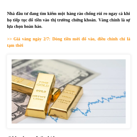
Tự doanh ngày 3.6.2022: CTCK mua ròng 28,7 tỷ đồng
Nhà đầu tư đang tìm kiếm một hàng rào chống rủi ro ngay cả khi
06/06/2022
họ tiếp tục đổ tiền vào thị trường chứng khoán. Vàng chính là sự
lựa chọn hoàn hảo.
>> Giá vàng ngày 2/7: Dòng tiền mới đổ vào, điều chỉnh chỉ là
Top 10 tỷ phú giàu nhất thế giới – Bảng xếp hạng 2022
tạm thời
31/05/2022
Bất ổn từ các cuộc đấu giá đất ở Thanh Hoá
31/05/2022
Tiền gửi vào ngân hàng tiếp tục tăng mạnh
31/05/2022
S&P Ratings cập nhật xếp hạng tín nhiệm của
Vietcombank và Eximbank
31/05/2022