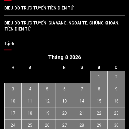
BIỂU ĐỒ TRỰC TUYẾN TIỀN ĐIỆN TỬ
BIỂU ĐỒ TRỰC TUYẾN: GIÁ VÀNG, NGOẠI TỆ, CHỨNG KHOÁN,
TIỀN ĐIỆN TỬ
Lịch
Tháng 8 2026
H
B
T
N
S
B
C
1
2
3
4
5
6
7
8
9
10
11
12
13
14
15
16
17
18
19
20
21
22
23
24
25
26
27
28
29
30