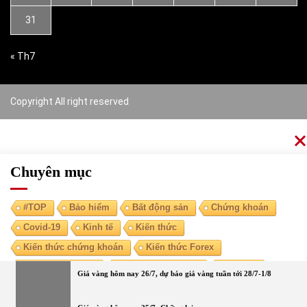
31
« Th7
Copyright All right reserved
Chuyên mục
#TOP
Bảo hiểm
Bất động sản
Chứng khoán
Covid-19
Kinh tế
Kiến thức
Kiến thức chứng khoán
Kiến thức Forex
Kiến thức kinh tế
Kiến thức tài chính
Ngoại tệ
Giá vàng hôm nay 26/7, dự báo giá vàng tuần tới 28/7-1/8
Ngân hàng
Nóng
Tiền điện tử
Tài chính cá nhân
Vàng