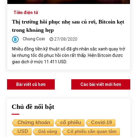
Tiền điện tử
Thị trường hồi phục nhẹ sau cú rơi, Bitcoin kẹt
trong khoảng hẹp
Chung Coin
27/08/2020
Nhiều đồng tiền kỹ thuật số đã ghi nhận sắc xanh quay trở
lại nhưng tốc độ phục hồi còn rất thấp. Hiện Bitcoin được
giao dịch ở mức 11.411 USD.
Điều
Bài viết cũ hơn
Các bài viết mới hơn
hướng
bài
Chủ đề nổi bật
viết
Chứng khoán
cổ phiếu
Covid-19
USD
Giá vàng
Cổ phiếu cần quan tâm