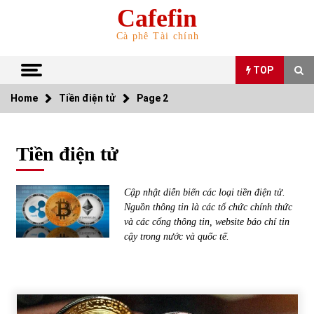
Skip
Cafefin
to
content
Cà phê Tài chính
TOP
Home
Tiền điện tử
Page 2
TOP
Tiền điện tử
Top 10 cổ phiếu rẻ nhất TTCK Việt Nam ngày 5/7/2022
05/07/2022
Cập nhật diễn biến các loại tiền điện tử.
Nguồn thông tin là các tổ chức chính thức
Top 10 mặt hàng Việt Nam nhập khẩu nhiều nhất tháng
và các cổng thông tin, website báo chí tin
5/2022
cậy trong nước và quốc tế.
15/06/2022
Top 10 mặt hàng Việt Nam xuất khẩu nhiều nhất tháng
5/2022
07/06/2022