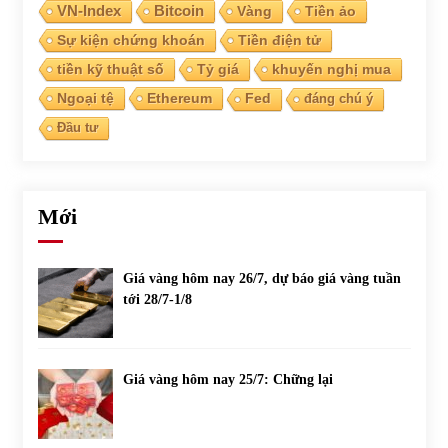
VN-Index
Bitcoin
Vàng
Tiền ảo
Sự kiện chứng khoán
Tiền điện tử
tiền kỹ thuật số
Tỷ giá
khuyến nghị mua
Ngoại tệ
Ethereum
Fed
đáng chú ý
Đầu tư
Mới
Giá vàng hôm nay 26/7, dự báo giá vàng tuần
tới 28/7-1/8
Giá vàng hôm nay 25/7: Chững lại