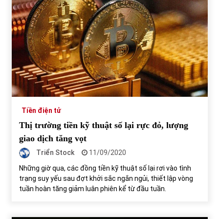
Tự doanh ngày 3.6.2022: CTCK mua ròng 28,7 tỷ đồng
06/06/2022
Top 10 tỷ phú giàu nhất thế giới – Bảng xếp hạng 2022
31/05/2022
Bất ổn từ các cuộc đấu giá đất ở Thanh Hoá
Tiền điện tử
31/05/2022
Thị trường tiền kỹ thuật số lại rực đỏ, lượng
giao dịch tăng vọt
Triển Stock
Tiền gửi vào ngân hàng tiếp tục tăng mạnh
11/09/2020
31/05/2022
Những giờ qua, các đồng tiền kỹ thuật số lại rơi vào tình
trạng suy yếu sau đợt khởi sắc ngắn ngủi, thiết lập vòng
tuần hoàn tăng giảm luân phiên kể từ đầu tuần.
S&P Ratings cập nhật xếp hạng tín nhiệm của
Vietcombank và Eximbank
31/05/2022