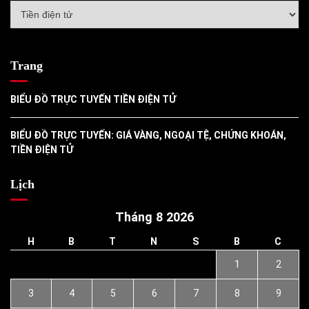
Danh
mục
Trang
BIỂU ĐỒ TRỰC TUYẾN TIỀN ĐIỆN TỬ
BIỂU ĐỒ TRỰC TUYẾN: GIÁ VÀNG, NGOẠI TỆ, CHỨNG KHOÁN,
TIỀN ĐIỆN TỬ
Lịch
Tháng 8 2026
H
B
T
N
S
B
C
1
2
3
4
5
6
7
8
9