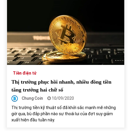
Chứng khoán ngày 30/5/2022: Top 10 cổ phiếu nổi bật
31/05/2022
Phân tích giá tiền điện tử sau ngày thị trường lập kỷ lục
vốn hóa
09/11/2021
Chứng khoán ngày 12/10/2021: Top 10 cổ phiếu nổi bật
13/10/2021
Tiền điện tử
Thị trường phục hồi nhanh, nhiều đồng tiền
tăng trưởng hai chữ số
Top 10 xe bán chạy nhất tháng 9/2021
Chung Coin
10/09/2020
13/10/2021
Thị trường tiền kỹ thuật số đã khởi sắc mạnh mẽ những
giờ qua, bù đắp phần nào sự thoái lui của đợt suy giảm
xuất hiện đầu tuần này.