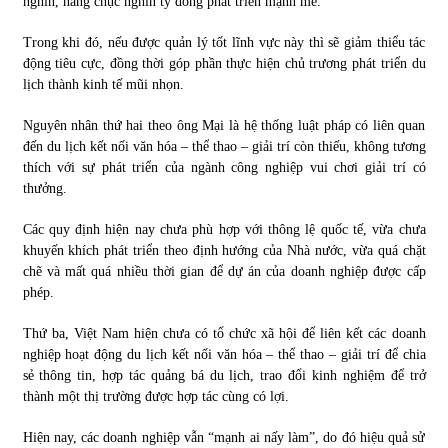
nghìn, hàng chục nghìn tỷ đồng phát triển mạnh mẽ.
Trong khi đó, nếu được quản lý tốt lĩnh vực này thì sẽ giảm thiểu tác
động tiêu cực, đồng thời góp phần thực hiện chủ trương phát triển du
lịch thành kinh tế mũi nhọn.
Nguyên nhân thứ hai theo ông Mại là hệ thống luật pháp có liên quan
đến du lịch kết nối văn hóa – thể thao – giải trí còn thiếu, không tương
thích với sự phát triển của ngành công nghiệp vui chơi giải trí có
thưởng.
Các quy định hiện nay chưa phù hợp với thông lệ quốc tế, vừa chưa
khuyến khích phát triển theo định hướng của Nhà nước, vừa quá chặt
chẽ và mất quá nhiều thời gian để dự án của doanh nghiệp được cấp
phép.
Thứ ba, Việt Nam hiện chưa có tổ chức xã hội để liên kết các doanh
nghiệp hoạt động du lịch kết nối văn hóa – thể thao – giải trí để chia
sẻ thông tin, hợp tác quảng bá du lịch, trao đổi kinh nghiệm để trở
thành một thị trường được hợp tác cùng có lợi.
Hiện nay, các doanh nghiệp vẫn “mạnh ai nấy làm”, do đó hiệu quả sử