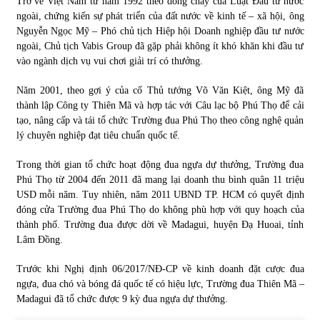
Trở về Việt Nam từ năm 1992 theo dòng chảy của Luật Đầu tư nước
ngoài, chứng kiến sự phát triển của đất nước về kinh tế – xã hội, ông
Nguyễn Ngọc Mỹ – Phó chủ tịch Hiệp hội Doanh nghiệp đầu tư nước
Chứng khoán ngày 30/5/2022: Top 10 cổ phiếu nổi bật
ngoài, Chủ tịch Vabis Group đã gặp phải không ít khó khăn khi đầu tư
31/05/2022
vào ngành dịch vụ vui chơi giải trí có thưởng.
Năm 2001, theo gợi ý của cố Thủ tướng Võ Văn Kiệt, ông Mỹ đã
Phân tích giá tiền điện tử sau ngày thị trường lập kỷ lục
thành lập Công ty Thiên Mã và hợp tác với Câu lạc bộ Phú Thọ để cải
vốn hóa
tạo, nâng cấp và tái tổ chức Trường đua Phú Thọ theo công nghệ quản
09/11/2021
lý chuyên nghiệp đạt tiêu chuẩn quốc tế.
Chứng khoán ngày 12/10/2021: Top 10 cổ phiếu nổi bật
Trong thời gian tổ chức hoạt động đua ngựa dự thưởng, Trường đua
13/10/2021
Phú Thọ từ 2004 đến 2011 đã mang lại doanh thu bình quân 11 triệu
USD mỗi năm. Tuy nhiên, năm 2011 UBND TP. HCM có quyết định
đóng cửa Trường đua Phú Thọ do không phù hợp với quy hoạch của
thành phố. Trường đua được dời về Madagui, huyện Đạ Huoai, tỉnh
Top 10 xe bán chạy nhất tháng 9/2021
Lâm Đồng.
13/10/2021
Trước khi Nghị định 06/2017/NĐ-CP về kinh doanh đặt cược đua
ngựa, đua chó và bóng đá quốc tế có hiệu lực, Trường đua Thiên Mã –
Madagui đã tổ chức được 9 kỳ đua ngựa dự thưởng.