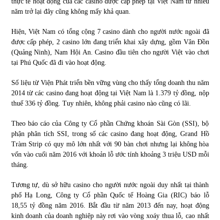
thực tế hoạt động của các casino được cấp phép tại Việt Nam từ nhiều
năm trở lại đây cũng không mấy khả quan.
Hiện, Việt Nam có tổng cộng 7 casino dành cho người nước ngoài đã
được cấp phép, 2 casino lớn đang triển khai xây dựng, gồm Vân Đồn
(Quảng Ninh), Nam Hội An. Casino đầu tiên cho người Việt vào chơi
tại Phú Quốc đã đi vào hoạt động.
Số liệu từ Viện Phát triển bền vững vùng cho thấy tổng doanh thu năm
2014 từ các casino đang hoạt động tại Việt Nam là 1.379 tỷ đồng, nộp
thuế 336 tỷ đồng. Tuy nhiên, không phải casino nào cũng có lãi.
Theo báo cáo của Công ty Cổ phần Chứng khoán Sài Gòn (SSI), bộ
phận phân tích SSI, trong số các casino đang hoạt động, Grand Hồ
Tràm Strip có quy mô lớn nhất với 90 bàn chơi nhưng lại không hòa
vốn vào cuối năm 2016 với khoản lỗ ước tính khoảng 3 triệu USD mỗi
tháng.
Tương tự, dù sở hữu casino cho người nước ngoài duy nhất tại thành
phố Hạ Long, Công ty Cổ phần Quốc tế Hoàng Gia (RIC) báo lỗ
18,55 tỷ đồng năm 2016. Bắt đầu từ năm 2013 đến nay, hoạt động
kinh doanh của doanh nghiệp này rơi vào vòng xoáy thua lỗ, cao nhất