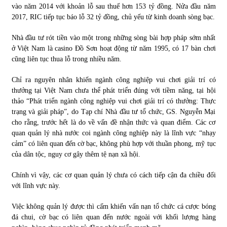
vào năm 2014 với khoản lỗ sau thuế hơn 153 tỷ đồng. Nửa đầu năm
2017, RIC tiếp tục báo lỗ 32 tỷ đồng, chủ yếu từ kinh doanh sòng bạc.
Nhà đầu tư rót tiền vào một trong những sòng bài hợp pháp sớm nhất
ở Việt Nam là casino Đồ Sơn hoạt động từ năm 1995, có 17 bàn chơi
cũng liên tục thua lỗ trong nhiều năm.
Chỉ ra nguyên nhân khiến ngành công nghiệp vui chơi giải trí có
thưởng tại Việt Nam chưa thể phát triển đúng với tiềm năng, tại hội
thảo “Phát triển ngành công nghiệp vui chơi giải trí có thưởng: Thực
trạng và giải pháp”, do Tạp chí Nhà đầu tư tổ chức, GS. Nguyễn Mại
cho rằng, trước hết là do về vấn đề nhận thức và quan điểm. Các cơ
quan quản lý nhà nước coi ngành công nghiệp này là lĩnh vực “nhạy
cảm” có liên quan đến cờ bạc, không phù hợp với thuần phong, mỹ tục
của dân tộc, nguy cơ gây thêm tệ nạn xã hội.
Chính vì vậy, các cơ quan quản lý chưa có cách tiếp cận đa chiều đối
với lĩnh vực này.
Việc không quản lý được thì cấm khiến vấn nạn tổ chức cá cược bóng
đá chui, cờ bạc có liên quan đến nước ngoài với khối lượng hàng