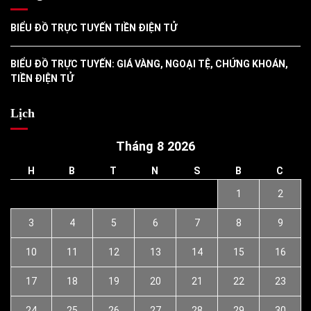
BIỂU ĐỒ TRỰC TUYẾN TIỀN ĐIỆN TỬ
BIỂU ĐỒ TRỰC TUYẾN: GIÁ VÀNG, NGOẠI TỆ, CHỨNG KHOÁN,
TIỀN ĐIỆN TỬ
Lịch
Tháng 8 2026
H
B
T
N
S
B
C
1
2
3
4
5
6
7
8
9
10
11
12
13
14
15
16
17
18
19
20
21
22
23
24
25
26
27
28
29
30