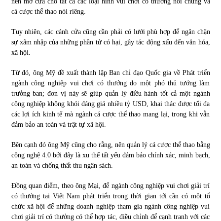
nên mở cửa cho tất cả các loại hình vui chơi có thưởng nói chung và
cá cược thể thao nói riêng.
Tuy nhiên, các cánh cửa cũng cần phải có lưới phù hợp để ngăn chặn
sự xâm nhập của những phần tử có hại, gây tác động xấu đến văn hóa,
xã hội.
Từ đó, ông Mỹ đề xuất thành lập Ban chỉ đạo Quốc gia về Phát triển
ngành công nghiệp vui chơi có thưởng do một phó thủ tướng làm
trưởng ban; đơn vị này sẽ giúp quản lý điều hành tốt cả một ngành
công nghiệp không khói đáng giá nhiều tỷ USD, khai thác được tối đa
các lợi ích kinh tế mà ngành cá cược thể thao mang lại, trong khi vẫn
đảm bảo an toàn và trật tự xã hội.
Bên cạnh đó ông Mỹ cũng cho rằng, nên quản lý cá cược thể thao bằng
công nghệ 4.0 bởi đây là xu thế tất yếu đảm bảo chính xác, minh bạch,
an toàn và chống thất thu ngân sách.
Đồng quan điểm, theo ông Mại, để ngành công nghiệp vui chơi giải trí
có thưởng tại Việt Nam phát triển trong thời gian tới cần có một tổ
chức xã hội để những doanh nghiệp tham gia ngành công nghiệp vui
chơi giải trí có thưởng có thể hợp tác, điều chỉnh để cạnh tranh với các