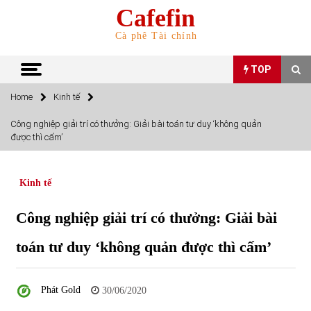
Skip
Cafefin
to
content
Cà phê Tài chính
TOP
Home
Kinh tế
TOP
Công nghiệp giải trí có thưởng: Giải bài toán tư duy ‘không quản
được thì cấm’
Top 10 cổ phiếu rẻ nhất TTCK Việt Nam ngày 5/7/2022
05/07/2022
Kinh tế
Top 10 mặt hàng Việt Nam nhập khẩu nhiều nhất tháng
Công nghiệp giải trí có thưởng: Giải bài
5/2022
15/06/2022
toán tư duy ‘không quản được thì cấm’
Top 10 mặt hàng Việt Nam xuất khẩu nhiều nhất tháng
5/2022
Phát Gold
30/06/2020
07/06/2022