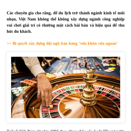
Tự doanh ngày 3.6.2022: CTCK mua ròng 28,7 tỷ đồng
Các chuyên gia cho rằng, để du lịch trở thành ngành kinh tế mũi
06/06/2022
nhọn, Việt Nam không thể không xây dựng ngành công nghiệp
vui chơi giải trí có thưởng một cách bài bản và hiệu quả để thu
hút du khách.
Top 10 tỷ phú giàu nhất thế giới – Bảng xếp hạng 2022
>> Bí quyết xây dựng đội ngũ bán hàng ‘vừa khôn vừa ngoan’
31/05/2022
Bất ổn từ các cuộc đấu giá đất ở Thanh Hoá
31/05/2022
Tiền gửi vào ngân hàng tiếp tục tăng mạnh
31/05/2022
S&P Ratings cập nhật xếp hạng tín nhiệm của
Vietcombank và Eximbank
31/05/2022