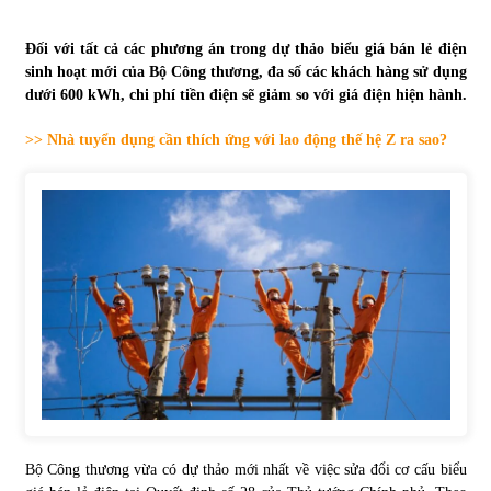
Tự doanh ngày 3.6.2022: CTCK mua ròng 28,7 tỷ đồng
Đối với tất cả các phương án trong dự thảo biểu giá bán lẻ điện
06/06/2022
sinh hoạt mới của Bộ Công thương, đa số các khách hàng sử dụng
dưới 600 kWh, chi phí tiền điện sẽ giảm so với giá điện hiện hành.
>> Nhà tuyển dụng cần thích ứng với lao động thế hệ Z ra sao?
Top 10 tỷ phú giàu nhất thế giới – Bảng xếp hạng 2022
31/05/2022
Bất ổn từ các cuộc đấu giá đất ở Thanh Hoá
31/05/2022
Tiền gửi vào ngân hàng tiếp tục tăng mạnh
31/05/2022
S&P Ratings cập nhật xếp hạng tín nhiệm của
Vietcombank và Eximbank
Bộ Công thương vừa có dự thảo mới nhất về việc sửa đổi cơ cấu biểu
31/05/2022