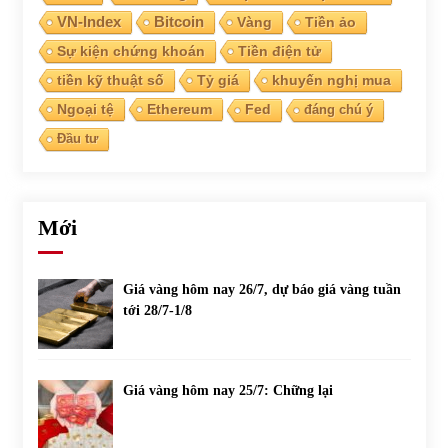
VN-Index
Bitcoin
Vàng
Tiền ảo
Sự kiện chứng khoán
Tiền điện tử
tiền kỹ thuật số
Tỷ giá
khuyến nghị mua
Ngoại tệ
Ethereum
Fed
đáng chú ý
Đầu tư
Mới
Giá vàng hôm nay 26/7, dự báo giá vàng tuần
tới 28/7-1/8
Giá vàng hôm nay 25/7: Chững lại