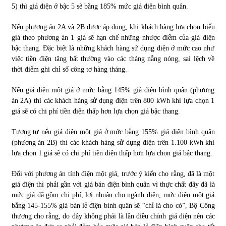
5) thì giá điện ở bậc 5 sẽ bằng 185% mức giá điện bình quân.
Nếu phương án 2A và 2B được áp dụng, khi khách hàng lựa chọn biểu
giá theo phương án 1 giá sẽ hạn chế những nhược điểm của giá điện
bậc thang. Đặc biệt là những khách hàng sử dụng điện ở mức cao như
việc tiền điện tăng bất thường vào các tháng nắng nóng, sai lệch về
thời điểm ghi chỉ số công tơ hàng tháng.
Nếu giá điện một giá ở mức bằng 145% giá điện bình quân (phương
án 2A) thì các khách hàng sử dụng điện trên 800 kWh khi lựa chọn 1
giá sẽ có chi phí tiền điện thấp hơn lựa chọn giá bậc thang.
Tương tự nếu giá điện một giá ở mức bằng 155% giá điện bình quân
(phương án 2B) thì các khách hàng sử dụng điện trên 1.100 kWh khi
lựa chọn 1 giá sẽ có chi phí tiền điện thấp hơn lựa chọn giá bậc thang.
Đối với phương án tính điện một giá, trước ý kiến cho rằng, đã là một
giá điện thì phải gần với giá bán điện bình quân vì thực chất đây đã là
mức giá đã gồm chi phí, lợi nhuận cho ngành điện, mức điện một giá
bằng 145-155% giá bán lẻ điện bình quân sẽ “chỉ là cho có”, Bộ Công
thương cho rằng, do đây không phải là lần điều chỉnh giá điện nên các