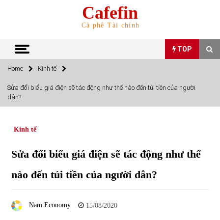
Skip
Cafefin
to
content
Cà phê Tài chính
TOP
Home
Kinh tế
TOP
Sửa đổi biểu giá điện sẽ tác động như thế nào đến túi tiền của người
dân?
Top 10 cổ phiếu rẻ nhất TTCK Việt Nam ngày 5/7/2022
05/07/2022
Kinh tế
Top 10 mặt hàng Việt Nam nhập khẩu nhiều nhất tháng
Sửa đổi biểu giá điện sẽ tác động như thế
5/2022
15/06/2022
nào đến túi tiền của người dân?
Top 10 mặt hàng Việt Nam xuất khẩu nhiều nhất tháng
5/2022
Nam Economy
15/08/2020
07/06/2022