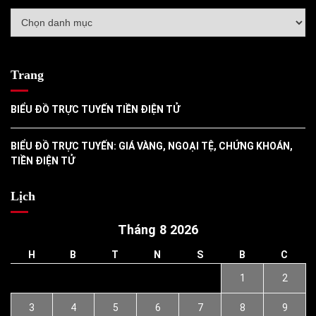
Danh
mục
Trang
BIỂU ĐỒ TRỰC TUYẾN TIỀN ĐIỆN TỬ
BIỂU ĐỒ TRỰC TUYẾN: GIÁ VÀNG, NGOẠI TỆ, CHỨNG KHOÁN,
TIỀN ĐIỆN TỬ
Lịch
Tháng 8 2026
H
B
T
N
S
B
C
1
2
3
4
5
6
7
8
9