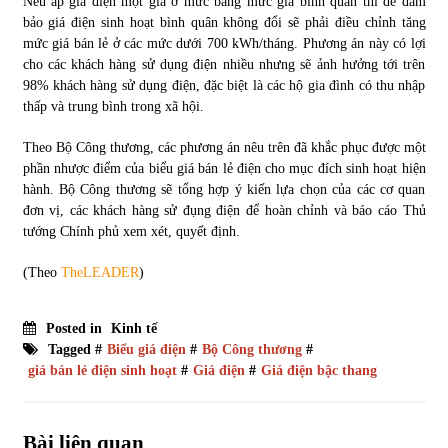
Nếu áp giá điện một giá ở mức bằng mức giá bình quân thì để đảm
bảo giá điện sinh hoạt bình quân không đổi sẽ phải điều chỉnh tăng
mức giá bán lẻ ở các mức dưới 700 kWh/tháng. Phương án này có lợi
cho các khách hàng sử dụng điện nhiều nhưng sẽ ảnh hưởng tới trên
98% khách hàng sử dụng điện, đặc biệt là các hộ gia đình có thu nhập
thấp và trung bình trong xã hội.
Theo Bộ Công thương, các phương án nêu trên đã khắc phục được một
phần nhược điểm của biểu giá bán lẻ điện cho mục đích sinh hoạt hiện
hành. Bộ Công thương sẽ tổng hợp ý kiến lựa chọn của các cơ quan
đơn vị, các khách hàng sử đụng điện để hoàn chỉnh và báo cáo Thủ
tướng Chính phủ xem xét, quyết định.
(Theo
TheLEADER
)
Posted in
Kinh tế
Tagged #
Biểu giá điện
#
Bộ Công thương
#
giá bán lẻ điện sinh hoạt
#
Giá điện
#
Giá điện bậc thang
Bài liên quan