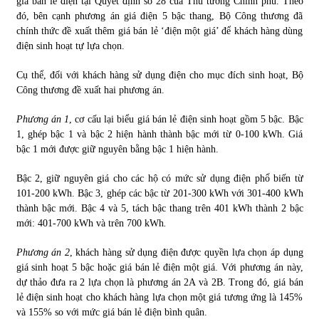
giá bán lẻ điện tại Quyết định số 28 của Thủ tướng Chính phủ. Theo
đó, bên cạnh phương án giá điện 5 bậc thang, Bộ Công thương đã
chính thức đề xuất thêm giá bán lẻ ‘điện một giá’ để khách hàng dùng
Chứng khoán ngày 30/5/2022: Top 10 cổ phiếu nổi bật
điện sinh hoạt tự lựa chọn.
31/05/2022
Cụ thể, đối với khách hàng sử dụng điện cho mục đích sinh hoạt, Bộ
Công thương đề xuất hai phương án.
Phân tích giá tiền điện tử sau ngày thị trường lập kỷ lục
vốn hóa
Phương án 1
, cơ cấu lại biểu giá bán lẻ điện sinh hoạt gồm 5 bậc. Bậc
09/11/2021
1, ghép bậc 1 và bậc 2 hiện hành thành bậc mới từ 0-100 kWh. Giá
bậc 1 mới được giữ nguyên bằng bậc 1 hiện hành.
Chứng khoán ngày 12/10/2021: Top 10 cổ phiếu nổi bật
13/10/2021
Bậc 2, giữ nguyên giá cho các hộ có mức sử dụng điện phổ biến từ
101-200 kWh. Bậc 3, ghép các bậc từ 201-300 kWh với 301-400 kWh
thành bậc mới. Bậc 4 và 5, tách bậc thang trên 401 kWh thành 2 bậc
mới: 401-700 kWh và trên 700 kWh
.
Top 10 xe bán chạy nhất tháng 9/2021
13/10/2021
Phương án 2
, khách hàng sử dụng điện được quyền lựa chọn áp dụng
giá sinh hoạt 5 bậc hoặc giá bán lẻ điện một giá. Với phương án này,
dự thảo đưa ra 2 lựa chọn là phương án 2A và 2B. Trong đó, giá bán
lẻ điện sinh hoạt cho khách hàng lựa chọn một giá tương ứng là 145%
và 155% so với mức giá bán lẻ điện bình quân.