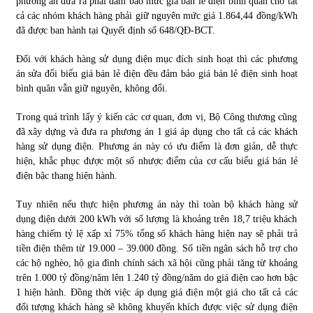
phương án đưa ra phải đảm bảo mức giá bán lẻ điện bình quân cho tất
cả các nhóm khách hàng phải giữ nguyên mức giá 1.864,44 đồng/kWh
đã được ban hành tại Quyết định số 648/QĐ-BCT.
Đối với khách hàng sử dụng điện mục đích sinh hoạt thì các phương
án sửa đổi biểu giá bán lẻ điện đều đảm bảo giá bán lẻ điện sinh hoạt
bình quân vẫn giữ nguyên, không đổi.
Trong quá trình lấy ý kiến các cơ quan, đơn vị, Bộ Công thương cũng
đã xây dựng và đưa ra phương án 1 giá áp dụng cho tất cả các khách
hàng sử dụng điện. Phương án này có ưu điểm là đơn giản, dễ thực
hiện, khắc phục được một số nhược điểm của cơ cấu biểu giá bán lẻ
điện bậc thang hiện hành.
Tuy nhiên nếu thực hiện phương án này thì toàn bộ khách hàng sử
dụng điện dưới 200 kWh với số lượng là khoảng trên 18,7 triệu khách
hàng chiếm tỷ lệ xấp xỉ 75% tổng số khách hàng hiện nay sẽ phải trả
tiền điện thêm từ 19.000 – 39.000 đồng. Số tiền ngân sách hỗ trợ cho
các hộ nghèo, hộ gia đình chính sách xã hội cũng phải tăng từ khoảng
trên 1.000 tỷ đồng/năm lên 1.240 tỷ đồng/năm do giá điện cao hơn bậc
1 hiện hành. Đồng thời việc áp dụng giá điện một giá cho tất cả các
đối tượng khách hàng sẽ không khuyến khích được việc sử dụng điện