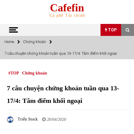
Skip
Cafefin
to
content
Cà phê Tài chính
TOP
Home
Chứng khoán
TOP
7 câu chuyện chứng khoán tuần qua 13-17/4: Tâm điểm khối ngoại
Top 10 cổ phiếu rẻ nhất TTCK Việt Nam ngày 5/7/2022
05/07/2022
#TOP
Chứng khoán
7 câu chuyện chứng khoán tuần qua 13-
Top 10 mặt hàng Việt Nam nhập khẩu nhiều nhất tháng
5/2022
17/4: Tâm điểm khối ngoại
15/06/2022
Top 10 mặt hàng Việt Nam xuất khẩu nhiều nhất tháng
Triển Stock
20/04/2020
5/2022
07/06/2022