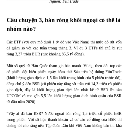
Nguồn: FiinTrade
Câu chuyện 3, bán ròng khối ngoại có thể là
nhóm nào?
Các ETF (với quy mô dưới 1 tỷ đô vào Việt Nam) thì mức độ rút vốn
đã giảm so với các tuần trong tháng 3. Ví dụ 3 ETFs thì chủ bị rút
ròng 3,37 triệu EUR (tức khoảng 85,5 tỷ đồng).
Một số quỹ từ Hàn Quốc tham gia bán mạnh. Ví dụ, theo dõi top các
cổ phiếu đột biến phiên ngày hôm thứ Sáu trên hệ thống FiinTrade
(khối lượng giao dịch > 1,5 lần khối trung bình của 5 phiên trước đó),
đáng chú ý đến BSR (cổ phiếu này tăng sát trần với 14,3 triệu cổ phiếu
giao dịch, đây là khối lượng giao dịch lớn nhất kể từ BSR lên sàn
UPCOM và cao gấp 5,5 lần khối lượng giao dịch bình quân của BSR
từ đầu năm 2020).
“Vậy ai đã bán BSR? Nước ngoài bán ròng 1,5 triệu cổ phiếu BSR
trong phiên. Với số liệu thanh khoản và cơ cấu cổ đông của BSR thì
chúng tôi cho rằng nếu Tập đoàn Dầu khí Việt Nam không bán thì khả