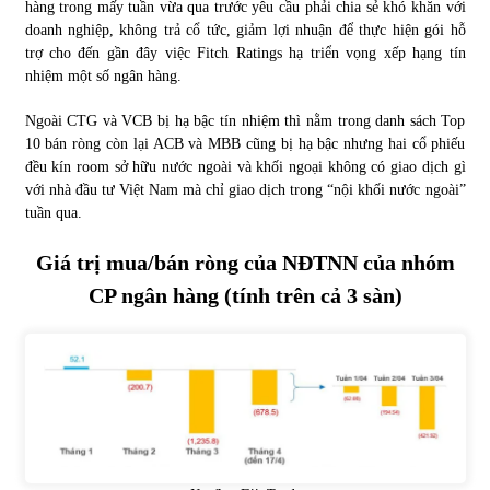
hàng trong mấy tuần vừa qua trước yêu cầu phải chia sẻ khó khăn với
doanh nghiệp, không trả cổ tức, giảm lợi nhuận để thực hiện gói hỗ
trợ cho đến gần đây việc Fitch Ratings hạ triển vọng xếp hạng tín
nhiệm một số ngân hàng.
Ngoài CTG và VCB bị hạ bậc tín nhiệm thì nằm trong danh sách Top
10 bán ròng còn lại ACB và MBB cũng bị hạ bậc nhưng hai cổ phiếu
đều kín room sở hữu nước ngoài và khối ngoại không có giao dịch gì
với nhà đầu tư Việt Nam mà chỉ giao dịch trong “nội khối nước ngoài”
tuần qua.
Giá trị mua/bán ròng của NĐTNN của nhóm
CP ngân hàng (tính trên cả 3 sàn)