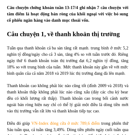
Câu chuyện chứng khoán tuần 13-17/4 ghi nhận 7 câu chuyện với
Tự doanh ngày 3.6.2022: CTCK mua ròng 28,7 tỷ đồng
tâm điểm là hoạt động bán ròng của khối ngoại với việc bỏ sung
06/06/2022
cổ phiếu ngân hàng vào danh mục thoái vốn.
Câu chuyện 1, về thanh khoản thị trường
Top 10 tỷ phú giàu nhất thế giới – Bảng xếp hạng 2022
31/05/2022
Tuần qua thanh khoản cả ba sàn tăng rất mạnh. trung bình ở mức 5,2
nghìn tỷ đồng/ngày cho cả 3 sàn, tăng 4% so với tuần trước đó. Riêng
ngày thứ 6 thanh khoản toàn thị trường đạt 6,2 nghìn tỷ đồng, tăng
Bất ổn từ các cuộc đấu giá đất ở Thanh Hoá
18% so với trung bình của tuần. Mức thanh khoản này gần về với mức
31/05/2022
bình quân của cả năm 2018 và 2019 lúc thị trường đang đà lên mạnh.
Thanh khoản cao không phải lúc nào cũng tốt (đỉnh 2009 và 2018) và
thanh khoản thấp không phải lúc nào cũng xấu (đáy các chu kỳ bear
Tiền gửi vào ngân hàng tiếp tục tăng mạnh
đều có khối lượng rất thấp). Thanh khoản cao trong bối cảnh nước
31/05/2022
ngoài bán ròng hiện nay chỉ có thể lý giải một điều là dòng tiền mới
vào thị trường vẫn rất lớn và thanh khoản tiếp tục cao.
S&P Ratings cập nhật xếp hạng tín nhiệm của
Điều đó giúp
VN-Index đóng cửa ở mức 789,6 điểm
trong phiên thứ
Vietcombank và Eximbank
Sáu tuần qua, cả tuần tăng 3,49%. Dòng tiền phiên ngày cuối tuần qua
31/05/2022