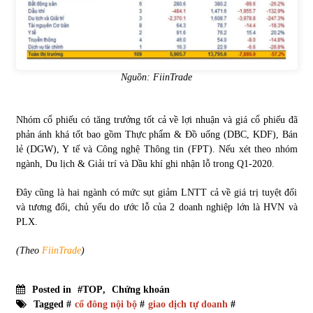
Nguồn: FiinTrade
Nhóm cổ phiếu có tăng trưởng tốt cả về lợi nhuận và giá cổ phiếu đã
phản ánh khá tốt bao gồm Thực phẩm & Đồ uống (DBC, KDF), Bán
lẻ (DGW), Y tế và Công nghệ Thông tin (FPT). Nếu xét theo nhóm
ngành, Du lịch & Giải trí và Dầu khí ghi nhận lỗ trong Q1-2020.
Đây cũng là hai ngành có mức sụt giảm LNTT cả về giá trị tuyệt đối
và tương đối, chủ yếu do ước lỗ của 2 doanh nghiệp lớn là HVN và
PLX.
(Theo
FiinTrade
)
Posted in
#TOP
,
Chứng khoán
Tagged #
cổ đông nội bộ
#
giao dịch tự doanh
#