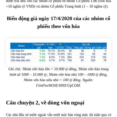
được trải đều cho các nhóm cổ phiếu từ nhóm Cổ phiếu Lớn (vốn hóa
>10 nghìn tỷ VND) và nhóm Cổ phiếu Trung bình (1 – 10 nghìn tỷ).
Chứng khoán ngày 30/5/2022: Top 10 cổ phiếu nổi bật
31/05/2022
Biến động giá ngày 17/4/2020 của các nhóm cổ
phiếu theo vốn hóa
Phân tích giá tiền điện tử sau ngày thị trường lập kỷ lục
vốn hóa
09/11/2021
Chứng khoán ngày 12/10/2021: Top 10 cổ phiếu nổi bật
13/10/2021
Ghi chú: Nhóm vốn hóa lớn > 10.000 tỷ đồng, Nhóm vốn hóa trung
bình từ 1000 – 10.000 tỷ; Nhóm vốn hóa nhỏ 100 – 1000 tỷ đồng,
Nhóm vốn hóa siêu nhỏ < 100 tỷ đồng. Nguồn:
Top 10 xe bán chạy nhất tháng 9/2021
FiinPro/HOSE/HNX/UpCOM.
13/10/2021
Câu chuyện 2, về dòng vốn ngoại
Các nhà đầu tư nước ngoài vẫn miệt mài bán ròng mặc dù tuần qua có