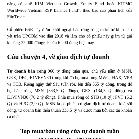
năng có quỹ KIM Vietnam Growth Equity Fund hoặc KITMC
Worldwide Vietnam RSP Balance Fund”, theo báo cáo phân tích của
FiinTrade.
Cổ phiếu BSR này được khối ngoại bán ròng ròng rã kể từ khi niêm
yết trên UPCOM vào đầu 2018 và làm cho cổ phiếu này giảm từ giá
khoảng 32.000 đồng/CP còn 6.200 đồng hiện nay.
Câu chuyện 4, về giao dịch tự doanh
Tự doanh bán ròng
966 tỷ đồng tuần qua, chủ yếu nằm ở MSN,
GEX, DBC, E1VFVN30 trong khi đó họ mua ròng MWG, HAX, VPB
và TCB. Riêng ngày thứ Sáu tuần rồi, lên đến 565 tỷ đồng, trong đó
họ bán ròng MSN (333,5 tỷ đồng), GEX (134,3 tỷ đồng) và
E1VFVN30 (76,2 tỷ đồng). Phía mua ròng có STB (10 tỷ); PVT (6,2
tỷ) và HPG (2,9 tỷ). MSN là cổ phiếu có giao dịch tự doanh khá sôi
động, tự doanh bán thỏa thuận 333,5 tỷ và được mua bởi các tài khoản
cá nhân.
Top mua/bán ròng của tự doanh tuần