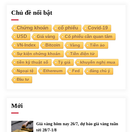
Chủ đề nổi bật
Chứng khoán
cổ phiếu
Covid-19
USD
Giá vàng
Cổ phiếu cần quan tâm
VN-Index
Bitcoin
Vàng
Tiền ảo
Sự kiện chứng khoán
Tiền điện tử
tiền kỹ thuật số
Tỷ giá
khuyến nghị mua
Ngoại tệ
Ethereum
Fed
đáng chú ý
Đầu tư
Mới
Giá vàng hôm nay 26/7, dự báo giá vàng tuần
tới 28/7-1/8