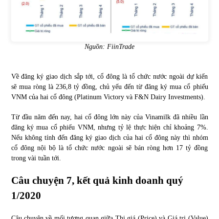
Nguồn: FiinTrade
Về đăng ký giao dịch sắp tới, cổ đông là tổ chức nước ngoài dự kiến
sẽ mua ròng là 236,8 tỷ đồng, chủ yếu đến từ đăng ký mua cổ phiếu
VNM của hai cổ đông (Platinum Victory và F&N Dairy Investments).
Từ đầu năm đến nay, hai cổ đông lớn này của Vinamilk đã nhiều lần
đăng ký mua cổ phiếu VNM, nhưng tỷ lệ thực hiện chỉ khoảng 7%.
Nếu không tính đến đăng ký giao dịch của hai cổ đông này thì nhóm
cổ đông nội bộ là tổ chức nước ngoài sẽ bán ròng hơn 17 tỷ đồng
trong vài tuần tới.
Câu chuyện 7, kết quả kinh doanh quý
1/2020
Câu chuyện về mối tương quan giữa Thị giá (Price) và Giá trị (Value)