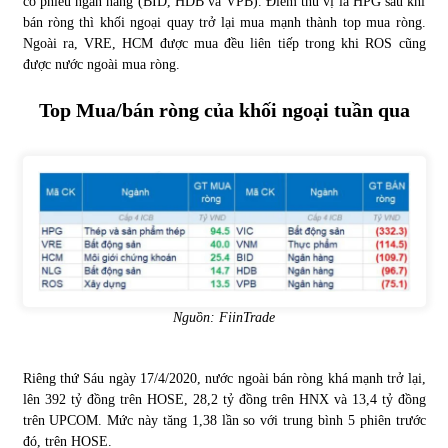
cổ phiếu ngân hàng (BID, HDB và VPB). Điểm thú vị là HPG sau khi
bán ròng thì khối ngoại quay trở lại mua mạnh thành top mua ròng.
Ngoài ra, VRE, HCM được mua đều liên tiếp trong khi ROS cũng
được nước ngoài mua ròng.
Top Mua/bán ròng của khối ngoại tuần qua
Nguồn: FiinTrade
Riêng thứ Sáu ngày 17/4/2020, nước ngoài bán ròng khá mạnh trở lại,
lên 392 tỷ đồng trên HOSE, 28,2 tỷ đồng trên HNX và 13,4 tỷ đồng
trên UPCOM. Mức này tăng 1,38 lần so với trung bình 5 phiên trước
đó, trên HOSE.